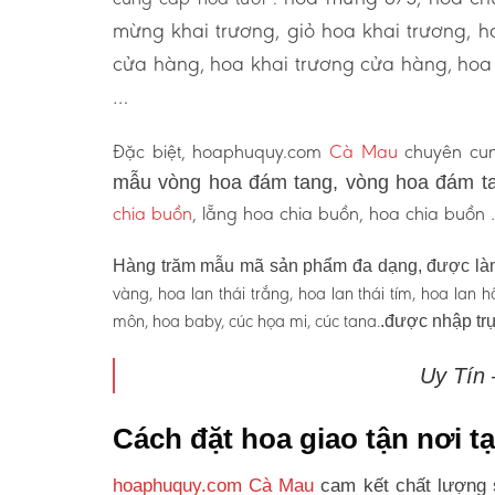
mừng khai trương, giỏ hoa khai trương, 
cửa hàng, hoa khai trương cửa hàng, hoa 
…
Đặc biệt, hoaphuquy.com
Cà Mau
chuyên cun
mẫu vòng hoa đám tang, vòng hoa đám ta
chia buồn
, lẵng hoa chia buồn, hoa chia buồn
Hàng trăm mẫu mã sản phẩm đa dạng, được làm
vàng, hoa lan thái trắng, hoa lan thái tím, hoa lan
môn, hoa baby, cúc họa mi, cúc tana.
.được nhập trự
Uy Tín
Cách đặt hoa giao tận nơi t
hoaphuquy.com Cà Mau
cam kết chất lượng 