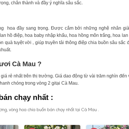
rọng, chân thành và đầy ý nghĩa sâu sắc.
ng hoa đầy sang trọng. Được cắm bởi những nghệ nhân già
an hồ điệp, hoa baby nhập khẩu, hoa hồng môn trắng, hoa lan
n quà tuyệt vời , giúp truyền tải thông điệp chia buồn sâu sắc 
khuất.
tươi Cà Mau ?
á rẻ nhất trên thị trường. Giá dao động từ vài trăm nghìn đến 
nhanh chóng trong vòng 2 gitại Cà Mau.
bán chạy nhất :
ơng, vòng hoa chia buồn bán chạy nhất tại Cà Mau .