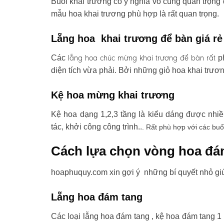
Buổi khai trương có ý nghĩa vô cùng quan trọng 
mẫu hoa khai trương phù hợp là rất quan trọng.
Lẵng hoa khai trương để bàn giá rẻ
lẵng hoa chúc mừng khai trương
để bàn rất
Các
ph
diện tích vừa phải. Bởi những giỏ hoa khai trươ
Kệ hoa mừng khai trương
Kệ hoa dạng 1,2,3 tầng là kiểu dáng được nhi
tác, khởi công công trình..
. Rất phù hợp với các buổ
Cách lựa chọn vòng hoa đá
hoaphuquy.com xin gợi ý những bí quyết nhỏ gi
Lẵng hoa đám tang
Các loại lẵng hoa đám tang , kệ hoa đám tang 1 