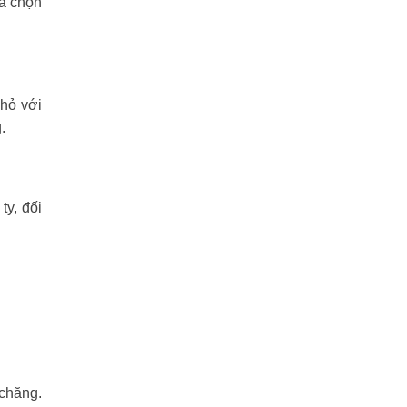
ựa chọn
nhỏ với
.
y, đối
 chăng.