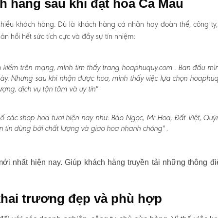
ch hàng sau khi đặt hoa Cà Mau
hiều khách hàng. Dù là khách hàng cá nhân hay đoàn thể, công ty
 hồi hết sức tích cực và đầy sự tín nhiệm:
m kiếm trên mạng, mình tìm thấy trang hoaphuquy.com . Ban đầu mì
 này. Nhưng sau khi nhận được hoa, mình thấy việc lựa chọn hoaphu
ợng, dịch vụ tận tâm và uy tín"
ố các shop hoa tươi hiện nay như: Bảo Ngọc, Mr Hoa, Đất Việt, Quỳ
n tin dùng bởi chất lượng và giao hoa nhanh chóng" .
i nhất hiện nay. Giúp khách hàng truyền tải những thông đi
hai trương đẹp và phù hợp