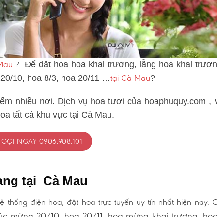
 Mau
?
Để đặt hoa hoa khai trương, lẵng hoa khai trươn
tại Cà Mau
 20/10, hoa 8/3, hoa 20/11 …
?
iếm nhiều nơi. Dịch vụ hoa tươi của hoaphuquy.com , 
oa tất cả khu vực tại Cà Mau.
GỌI NGAY 0906.908.101
ang tại Cà Mau
ệ thống điện hoa, đặt hoa trực tuyến uy tín nhất hiện nay.
c mừng 20/10, hoa 20/11, hoa mừng khai trương, ho