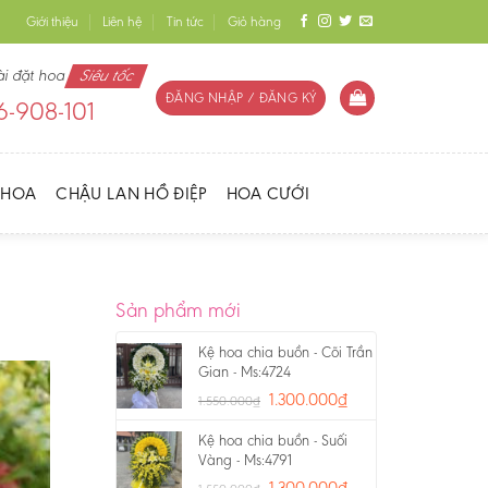
Giới thiệu
Liên hệ
Tin tức
Giỏ hàng
ài đặt hoa
Siêu tốc
ĐĂNG NHẬP / ĐĂNG KÝ
-908-101
 HOA
CHẬU LAN HỒ ĐIỆP
HOA CƯỚI
Sản phẩm mới
Kệ hoa chia buồn - Cõi Trần
Gian - Ms:4724
1.300.000
₫
1.550.000
₫
Kệ hoa chia buồn - Suối
Vàng - Ms:4791
1.300.000
₫