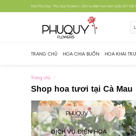
Skip
Hoa Phú Quý - Phu Quy FLowers | Dịch vụ điện hoa toàn quốc số 1 Việ
to
content
TRANG CHỦ
HOA CHIA BUỒN
HOA KHAI TR
Trang chủ
/
Shop hoa tươi tại Cà Mau