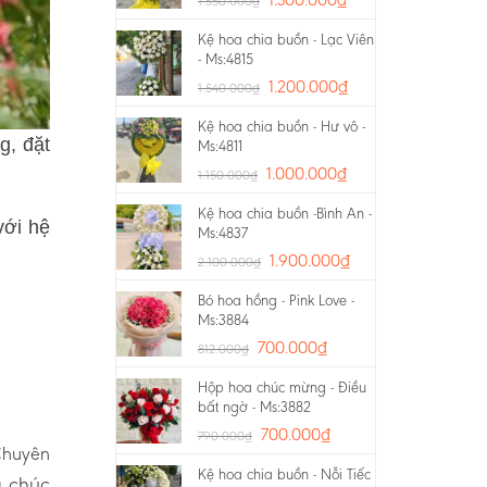
1.550.000
₫
Kệ hoa chia buồn - Lạc Viên
- Ms:4815
1.200.000
₫
1.540.000
₫
Kệ hoa chia buồn - Hư vô -
g, đặt
Ms:4811
1.000.000
₫
1.150.000
₫
Kệ hoa chia buồn -Bình An -
với hệ
Ms:4837
1.900.000
₫
2.100.000
₫
Bó hoa hồng - Pink Love -
Ms:3884
700.000
₫
812.000
₫
Hộp hoa chúc mừng - Điều
bất ngờ - Ms:3882
700.000
₫
790.000
₫
 Chuyên
Kệ hoa chia buồn - Nỗi Tiếc
a chúc