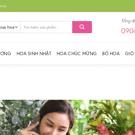
t Nam
Tổng đ
Tìm
0906
kiếm:
ƯƠNG
HOA SINH NHẬT
HOA CHÚC MỪNG
BÓ HOA
GIỎ