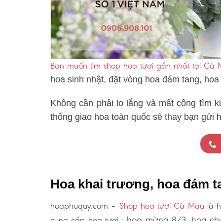
Bạn muốn tìm shop hoa tươi gần nhất tại Cà
hoa sinh nhật, đặt vòng hoa đám tang, hoa
Không cần phải lo lắng và mất công tìm k
thống giao hoa toàn quốc sẽ thay bạn gửi h
Hoa khai trương, hoa đám t
hoaphuquy.com –
Shop hoa tươi Cà Mau
là h
hoa mừng 8/3, hoa chú
cung cấp hoa tươi :