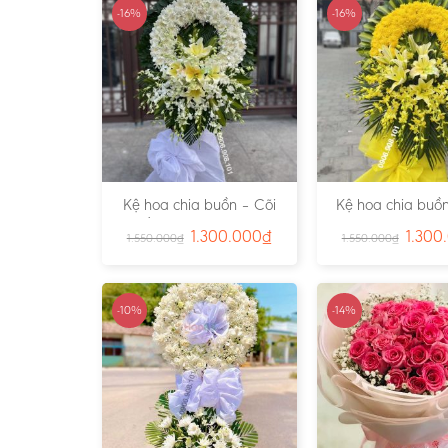
-16%
-16%
Kệ hoa chia buồn – Cõi
Kệ hoa chia buồn
Trần Gian – Ms:4724
Vàng – Ms:4
1.300.000
₫
1.300
1.550.000
₫
1.550.000
₫
-10%
-14%