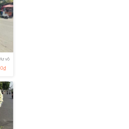
Hư vô
00
₫