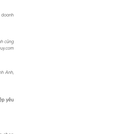
, doanh
nh cũng
quy.com
nh Anh,
ệp yêu