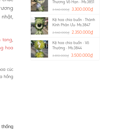
Thương Vô Hạn - Ms:3851
trương
3.300.000
₫
3.540.000
₫
 nhật,
Kệ hoa chia buồn - Thành
Kính Phân Ưu- Ms:3847
2.350.000
₫
2.540.000
₫
 tang
,
Kệ hoa chia buồn - Vô
ng hoa
Thường - Ms:3844
3.500.000
₫
3.810.000
₫
hoa cúc
oa hồng
 thống