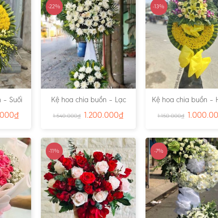
-22%
-13%
 – Suối
Kệ hoa chia buồn – Lạc
Kệ hoa chia buồn – 
791
Viên – Ms:4815
– Ms:4811
.000
₫
1.200.000
₫
1.000.0
1.540.000
₫
1.150.000
₫
-11%
-7%