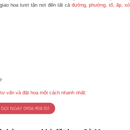
iao hoa tươi tận nơi đến tất cả
đường, phường, tổ, ấp, x
ờ
tư vấn và đặt hoa một cách nhanh nhất:
GỌI NGAY 0906.908.101