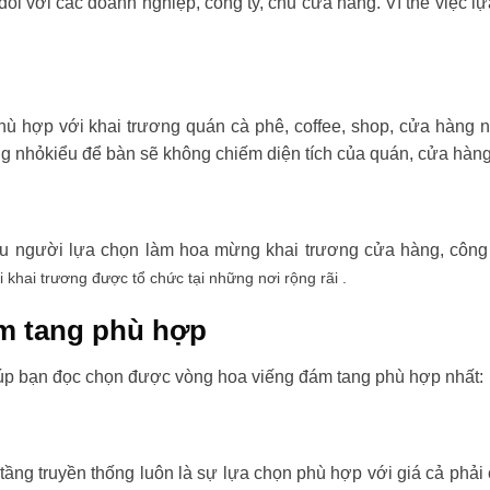
đối với các doanh nghiệp, công ty, chủ cửa hàng. Vì thế việc l
ù hợp với khai trương quán cà phê, coffee, shop, cửa hàng 
ng nhỏkiểu để bàn sẽ không chiếm diện tích của quán, cửa hàng
ều người lựa chọn làm hoa mừng khai trương cửa hàng, công t
i khai trương được tổ chức tại những nơi rộng rãi .
m tang phù hợp
úp bạn đọc chọn được vòng hoa viếng đám tang phù hợp nhất:
tầng truyền thống luôn là sự lựa chọn phù hợp với giá cả phải