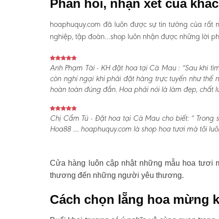
Phản hồi, nhận xét của khá
hoaphuquy.com đã luôn được sự tin tưởng của rất n
nghiệp, tập đoàn…shop luôn nhận được những lời phản
Anh Phạm Tài - KH đặt hoa tại Cà Mau :
“Sau khi tì
còn nghi ngại khi phải đặt hàng trực tuyến như thế
hoàn toàn đúng đắn. Hoa phải nói là làm đẹp, chất lư
Chị Cẩm Tú - Đặt hoa tại Cà Mau cho biết:
“ Trong s
Hoa88 .... hoaphuquy.com là shop hoa tươi mà tôi luô
Cửa hàng luôn cập nhật những mẫu hoa tươi mớ
thương đến những người yêu thương.
Cách chọn lẵng hoa mừng k