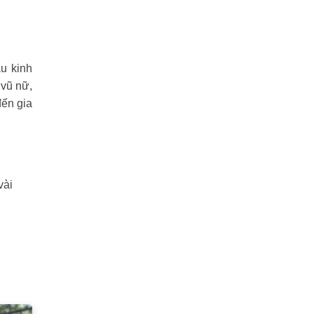
u kinh
 vũ nữ,
đến gia
vài