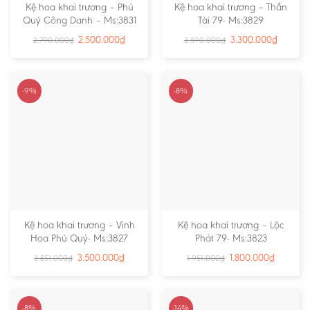
Kệ hoa khai trương – Phú
Kệ hoa khai trương – Thần
Quý Công Danh – Ms:3831
Tài 79- Ms:3829
2.500.000
₫
3.300.000
₫
2.790.000
₫
3.590.000
₫
-9%
-8%
Kệ hoa khai trương – Vinh
Kệ hoa khai trương – Lộc
Hoa Phú Quý- Ms:3827
Phát 79- Ms:3823
3.500.000
₫
1.800.000
₫
3.851.000
₫
1.951.000
₫
-8%
-14%