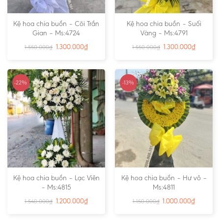
Kệ hoa chia buồn – Cõi Trần
Kệ hoa chia buồn – Suối
Gian – Ms:4724
Vàng – Ms:4791
1.300.000
₫
1.300.000
₫
1.550.000
₫
1.550.000
₫
-22%
-13%
Kệ hoa chia buồn – Lạc Viên
Kệ hoa chia buồn – Hư vô –
– Ms:4815
Ms:4811
1.200.000
₫
1.000.000
₫
1.540.000
₫
1.150.000
₫