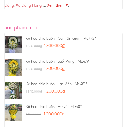
Đông
,
Xã Đông Hưng
…
Xem thêm ▾
.
Sản phẩm mới
Kệ hoa chia buồn - Cõi Trần Gian - Ms:4724
1.300.000
₫
1.550.000
₫
Kệ hoa chia buồn - Suối Vàng - Ms:4791
1.300.000
₫
1.550.000
₫
Kệ hoa chia buồn - Lạc Viên - Ms:4815
1.200.000
₫
1.540.000
₫
Kệ hoa chia buồn - Hư vô - Ms:4811
1.000.000
₫
1.150.000
₫