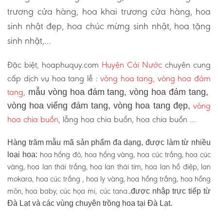
trương cửa hàng, hoa khai trương cửa hàng, hoa
sinh nhật đẹp, hoa chúc mừng sinh nhật, hoa tặng
sinh nhật,…
Đặc biệt, hoaphuquy.com
Huyện Cái Nước
chuyên cung
cấp dịch vụ hoa tang lễ :
vòng hoa tang, vòng hoa đám
tang
,
mẫu vòng hoa đám tang, vòng hoa đám tang,
vòng
vòng hoa viếng đám tang, vòng hoa tang đẹp,
hoa chia buồn
, lẵng hoa chia buồn, hoa chia buồn …
Hàng trăm mẫu mã sản phẩm đa dạng, được làm từ nhiều
hoa hồng đỏ, hoa hồng vàng, hoa cúc trắng, hoa cúc
loại hoa:
vàng, hoa lan thái trắng, hoa lan thái tím, hoa lan hồ điệp, lan
mokara, hoa cúc trắng , hoa ly vàng, hoa hồng trắng, hoa hồng
môn, hoa baby, cúc họa mi, cúc tana.
.được nhập trực tiếp từ
Đà Lạt và các vùng chuyên trồng hoa tại Đà Lạt.