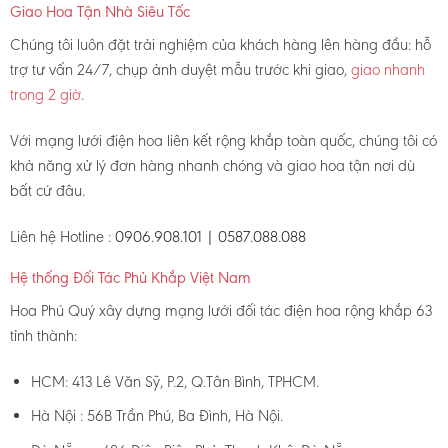
Giao Hoa Tận Nhà Siêu Tốc
Chúng tôi luôn đặt trải nghiệm của khách hàng lên hàng đầu: hỗ
trợ tư vấn 24/7, chụp ảnh duyệt mẫu trước khi giao,
giao nhanh
trong 2 giờ
.
Với mạng lưới điện hoa liên kết rộng khắp toàn quốc, chúng tôi có
khả năng xử lý đơn hàng nhanh chóng và giao hoa tận nơi dù
bất cứ đâu.
Liên hệ Hotline :
0906.908.101 | 0587.088.088
Hệ thống Đối Tác Phủ Khắp Việt Nam
Hoa Phú Quý xây dựng mạng lưới đối tác điện hoa rộng khắp 63
tỉnh thành:
HCM: 413 Lê Văn Sỹ, P.2, Q.Tân Bình, TPHCM.
Hà Nội : 56B Trần Phú, Ba Đình, Hà Nội.