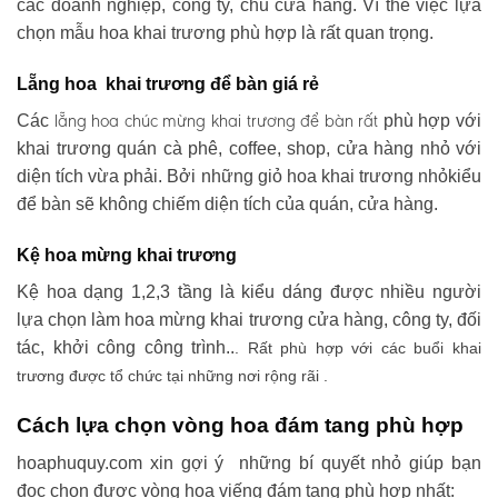
các doanh nghiệp, công ty, chủ cửa hàng. Vì thế việc lựa
chọn mẫu hoa khai trương phù hợp là rất quan trọng.
Lẵng hoa khai trương để bàn giá rẻ
lẵng hoa chúc mừng khai trương
để bàn rất
Các
phù hợp với
khai trương quán cà phê, coffee, shop, cửa hàng nhỏ với
diện tích vừa phải. Bởi những giỏ hoa khai trương nhỏkiểu
để bàn sẽ không chiếm diện tích của quán, cửa hàng.
Kệ hoa mừng khai trương
Kệ hoa dạng 1,2,3 tầng là kiểu dáng được nhiều người
lựa chọn làm hoa mừng khai trương cửa hàng, công ty, đối
tác, khởi công công trình..
. Rất phù hợp với các buổi khai
trương được tổ chức tại những nơi rộng rãi .
Cách lựa chọn vòng hoa đám tang phù hợp
hoaphuquy.com xin gợi ý những bí quyết nhỏ giúp bạn
đọc chọn được vòng hoa viếng đám tang phù hợp nhất: