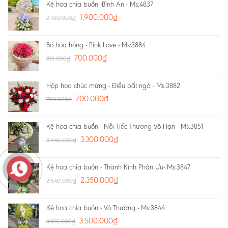
Kệ hoa chia buồn -Bình An - Ms:4837
1.900.000
₫
2.100.000
₫
Bó hoa hồng - Pink Love - Ms:3884
700.000
₫
812.000
₫
Hộp hoa chúc mừng - Điều bất ngờ - Ms:3882
700.000
₫
790.000
₫
Kệ hoa chia buồn - Nỗi Tiếc Thương Vô Hạn - Ms:3851
3.300.000
₫
3.540.000
₫
Kệ hoa chia buồn - Thành Kính Phân Ưu- Ms:3847
2.350.000
₫
2.540.000
₫
Kệ hoa chia buồn - Vô Thường - Ms:3844
3.500.000
₫
3.810.000
₫