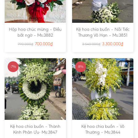
Hộp hoa chúc mừng – Điều
Kệ hoa chia buồn – Nỗi Tiếc
bất ngờ – Ms:3882
Thương Vô Hạn – Ms:3851
700.000
₫
3.300.000
₫
790.000
₫
3.540.000
₫
-7%
-8%
Kệ hoa chia buồn – Thành
Kệ hoa chia buồn – Vô
Kính Phân Ưu- Ms:3847
Thường – Ms:3844