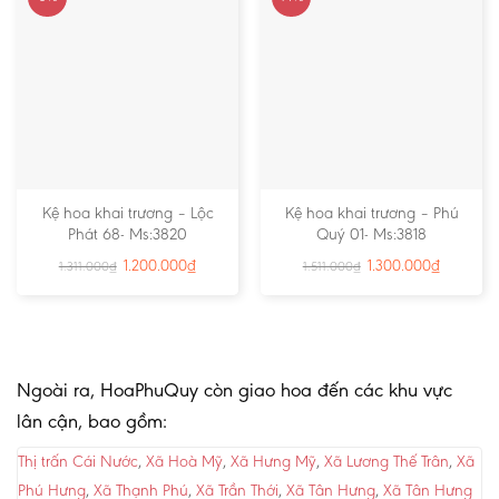
Kệ hoa khai trương – Lộc
Kệ hoa khai trương – Phú
Phát 68- Ms:3820
Quý 01- Ms:3818
1.200.000
₫
1.300.000
₫
1.311.000
₫
1.511.000
₫
Ngoài ra, HoaPhuQuy còn giao hoa đến các khu vực
lân cận, bao gồm:
Thị trấn Cái Nước
,
Xã Hoà Mỹ
,
Xã Hưng Mỹ
,
Xã Lương Thế Trân
,
Xã
Phú Hưng
,
Xã Thạnh Phú
,
Xã Trần Thới
,
Xã Tân Hưng
,
Xã Tân Hưng