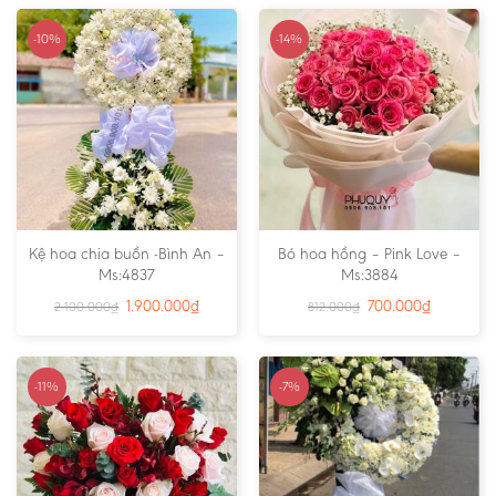
-10%
-14%
Kệ hoa chia buồn -Bình An –
Bó hoa hồng – Pink Love –
Ms:4837
Ms:3884
1.900.000
₫
700.000
₫
2.100.000
₫
812.000
₫
-11%
-7%