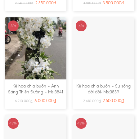
2.350.000
₫
3.500.000
₫
2.540.000
₫
3.810.000
₫
-3%
-4%
Kệ hoa chia buồn – Ánh
Kệ hoa chia buồn – Sự sống
Sáng Thiên Đường – Ms:3841
đời đời- Ms:3839
6.000.000
₫
2.500.000
₫
6.210.000
₫
2.610.000
₫
-13%
-13%