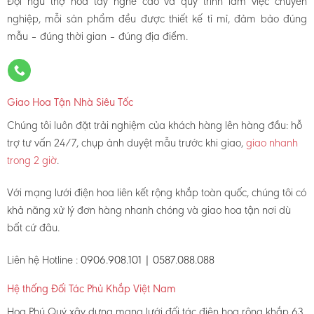
Đội ngũ thợ hoa tay nghề cao và quy trình làm việc chuyên
nghiệp, mỗi sản phẩm đều được thiết kế tỉ mỉ, đảm bảo đúng
mẫu – đúng thời gian – đúng địa điểm.
Giao Hoa Tận Nhà Siêu Tốc
Chúng tôi luôn đặt trải nghiệm của khách hàng lên hàng đầu: hỗ
trợ tư vấn 24/7, chụp ảnh duyệt mẫu trước khi giao,
giao nhanh
trong 2 giờ
.
Với mạng lưới điện hoa liên kết rộng khắp toàn quốc, chúng tôi có
khả năng xử lý đơn hàng nhanh chóng và giao hoa tận nơi dù
bất cứ đâu.
Liên hệ Hotline :
0906.908.101 | 0587.088.088
Hệ thống Đối Tác Phủ Khắp Việt Nam
Hoa Phú Quý xây dựng mạng lưới đối tác điện hoa rộng khắp 63