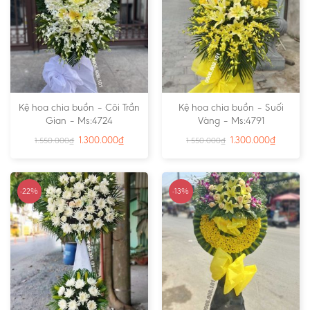
Kệ hoa chia buồn – Cõi Trần
Kệ hoa chia buồn – Suối
Gian – Ms:4724
Vàng – Ms:4791
1.300.000
₫
1.300.000
₫
1.550.000
₫
1.550.000
₫
-22%
-13%