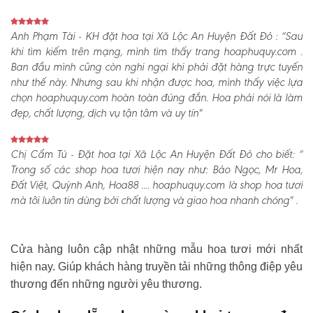
Anh Phạm Tài - KH đặt hoa tại Xã Lộc An Huyện Đất Đỏ :
“Sau
khi tìm kiếm trên mạng, mình tìm thấy trang hoaphuquy.com .
Ban đầu mình cũng còn nghi ngại khi phải đặt hàng trực tuyến
như thế này. Nhưng sau khi nhận được hoa, mình thấy việc lựa
chọn hoaphuquy.com hoàn toàn đúng đắn. Hoa phải nói là làm
đẹp, chất lượng, dịch vụ tận tâm và uy tín"
Chị Cẩm Tú - Đặt hoa tại Xã Lộc An Huyện Đất Đỏ cho biết:
“
Trong số các shop hoa tươi hiện nay như: Bảo Ngọc, Mr Hoa,
Đất Việt, Quỳnh Anh, Hoa88 .... hoaphuquy.com là shop hoa tươi
mà tôi luôn tin dùng bởi chất lượng và giao hoa nhanh chóng" .
Cửa hàng luôn cập nhật những mẫu hoa tươi mới nhất
hiện nay. Giúp khách hàng truyền tải những thông điệp yêu
thương đến những người yêu thương.