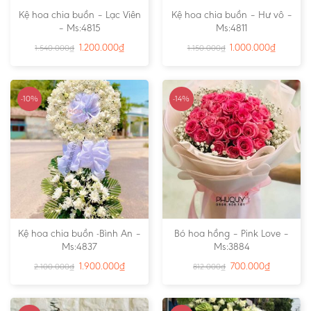
Kệ hoa chia buồn – Lạc Viên
Kệ hoa chia buồn – Hư vô –
– Ms:4815
Ms:4811
1.200.000
₫
1.000.000
₫
1.540.000
₫
1.150.000
₫
-10%
-14%
Kệ hoa chia buồn -Bình An –
Bó hoa hồng – Pink Love –
Ms:4837
Ms:3884
1.900.000
₫
700.000
₫
2.100.000
₫
812.000
₫