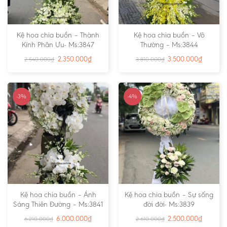
Kệ hoa chia buồn – Thành
Kệ hoa chia buồn – Vô
Kính Phân Ưu- Ms:3847
Thường – Ms:3844
2.350.000
₫
3.500.000
₫
2.540.000
₫
3.810.000
₫
-3%
-4%
Kệ hoa chia buồn – Ánh
Kệ hoa chia buồn – Sự sống
Sáng Thiên Đường – Ms:3841
đời đời- Ms:3839
6.000.000
₫
2.500.000
₫
6.210.000
₫
2.610.000
₫