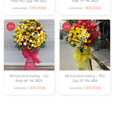
Hoa Phú Quý- Ms:3827
Phát 79- Ms:3823
3.500.000
₫
1.800.000
₫
3.851.000
₫
1.951.000
₫
-8%
-14%
Kệ hoa khai trương – Lộc
Kệ hoa khai trương – Phú
Phát 68- Ms:3820
Quý 01- Ms:3818
1.200.000
₫
1.300.000
₫
1.311.000
₫
1.511.000
₫