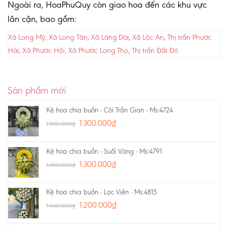
Ngoài ra, HoaPhuQuy còn giao hoa đến các khu vực
lân cận, bao gồm:
Xã Long Mỹ
,
Xã Long Tân
,
Xã Láng Dài
,
Xã Lộc An
,
Thị trấn Phước
Hải
,
Xã Phước Hội
,
Xã Phước Long Thọ
,
Thị trấn Đất Đỏ
Sản phẩm mới
Kệ hoa chia buồn - Cõi Trần Gian - Ms:4724
1.300.000
₫
1.550.000
₫
Kệ hoa chia buồn - Suối Vàng - Ms:4791
1.300.000
₫
1.550.000
₫
Kệ hoa chia buồn - Lạc Viên - Ms:4815
1.200.000
₫
1.540.000
₫