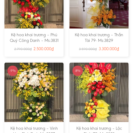
Kệ hoa khai trương – Phú
Kệ hoa khai trương – Thần
Quý Công Danh – Ms:3831
Tài 79- Ms:3829
2.500.000
₫
3.300.000
₫
2.790.000
₫
3.590.000
₫
-9%
-8%
Kệ hoa khai trương – Vinh
Kệ hoa khai trương – Lộc