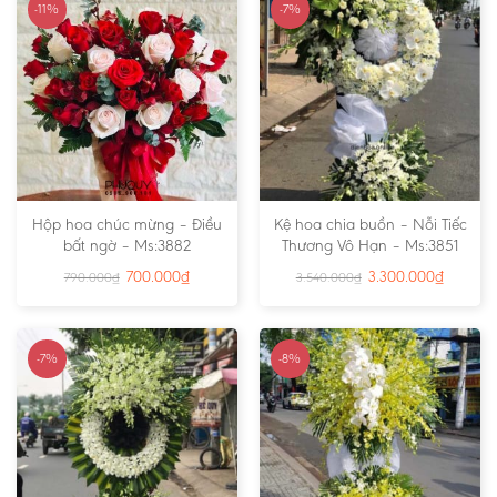
-11%
-7%
Hộp hoa chúc mừng – Điều
Kệ hoa chia buồn – Nỗi Tiếc
bất ngờ – Ms:3882
Thương Vô Hạn – Ms:3851
700.000
₫
3.300.000
₫
790.000
₫
3.540.000
₫
-7%
-8%