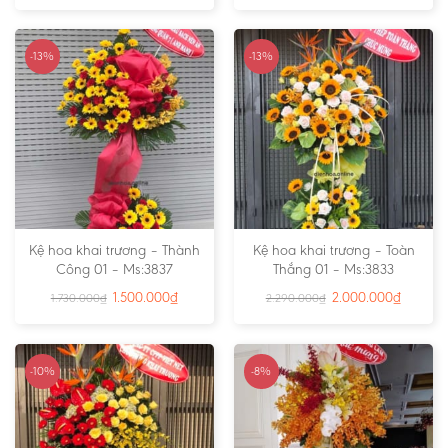
-13%
-13%
Kệ hoa khai trương – Thành
Kệ hoa khai trương – Toàn
Công 01 – Ms:3837
Thắng 01 – Ms:3833
1.500.000
₫
2.000.000
₫
1.730.000
₫
2.290.000
₫
-10%
-8%