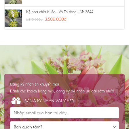
Kệ hoa chia buồn - Vô Thường - Ms:3844
3.500.000
₫
3.810.000
₫
Đăng ký nhận tin khuyến mãi
Dành cho khách hàng mới, đăng ký để nhận ưu đãi sớm nhất!
ĐĂNG KÝ NHẬN VOUCHER