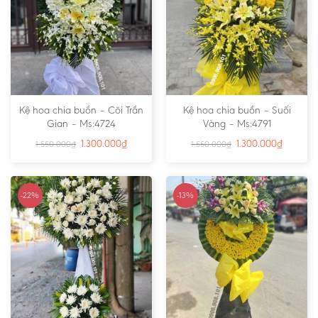
Kệ hoa chia buồn – Cõi Trần
Kệ hoa chia buồn – Suối
Gian – Ms:4724
Vàng – Ms:4791
1.300.000
₫
1.300.000
₫
1.550.000
₫
1.550.000
₫
-22%
-13%