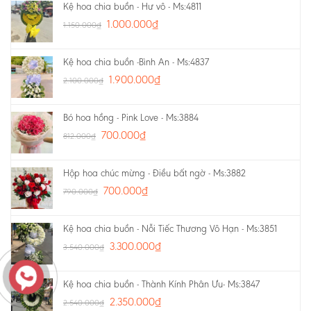
Kệ hoa chia buồn - Hư vô - Ms:4811
1.000.000
₫
1.150.000
₫
Kệ hoa chia buồn -Bình An - Ms:4837
1.900.000
₫
2.100.000
₫
Bó hoa hồng - Pink Love - Ms:3884
700.000
₫
812.000
₫
Hộp hoa chúc mừng - Điều bất ngờ - Ms:3882
700.000
₫
790.000
₫
Kệ hoa chia buồn - Nỗi Tiếc Thương Vô Hạn - Ms:3851
3.300.000
₫
3.540.000
₫
Kệ hoa chia buồn - Thành Kính Phân Ưu- Ms:3847
2.350.000
₫
2.540.000
₫