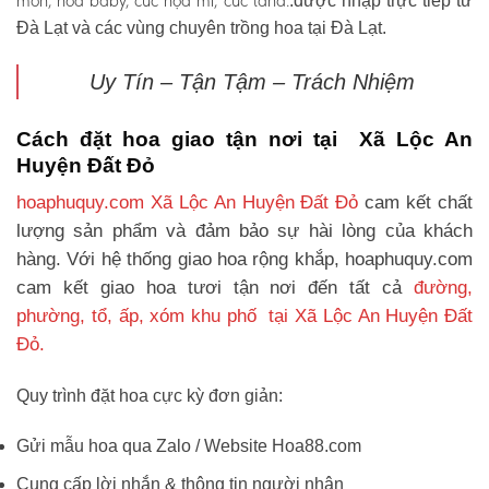
môn, hoa baby, cúc họa mi, cúc tana.
.được nhập trực tiếp từ
Đà Lạt và các vùng chuyên trồng hoa tại Đà Lạt.
Uy Tín – Tận Tậm – Trách Nhiệm
Cách đặt hoa giao tận nơi tại Xã Lộc An
Huyện Đất Đỏ
hoaphuquy.com Xã Lộc An Huyện Đất Đỏ
cam kết chất
lượng sản phẩm và đảm bảo sự hài lòng của khách
hàng. Với hệ thống giao hoa rộng khắp, hoaphuquy.com
cam kết giao hoa tươi tận nơi đến tất cả
đường,
phường, tổ, ấp, xóm khu phố tại Xã Lộc An Huyện Đất
Đỏ.
Quy trình đặt hoa cực kỳ đơn giản:
Gửi mẫu hoa qua Zalo / Website Hoa88.com
Cung cấp lời nhắn & thông tin người nhận