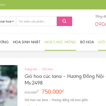
t Nam
Tổng đ
Tìm
0906
kiếm:
ƯƠNG
HOA SINH NHẬT
HOA CHÚC MỪNG
BÓ HOA
GIỎ
Trang chủ
/
Giỏ hoa
Giỏ hoa cúc tana – Hương Đồng Nội 
Ms:2498
750.000
₫
₫
870.000
Giỏ hoa cúc tana – Hương đồng nội bao gồm: