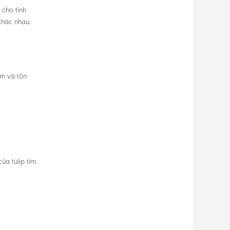
 cho tình
khác nhau:
ơn và tôn
ủa tulip tím.