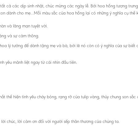
ất cả các dịp sinh nhật, chúc mừng các ngày lễ. Bởi hoa hồng tượng trưng
ười con dành cho mẹ…Mỗi màu sắc của hoa hồng lại có những ý nghĩa cụ thể 
àn và lãng mạn tuyệt vời.
dáng và sự cảm thông.
hoa lý tưởng để dành tặng mẹ và bà, bởi lẽ nó còn có ý nghĩa của sự biết 
nh yêu mãnh liệt ngay từ cái nhìn đầu tiên.
ắt thể hiện tình yêu cháy bỏng, rạng rỡ của tulip vàng, thủy chung son sắc c
lời chúc, lời cảm ơn đối với người sếp thân thương của chúng ta.