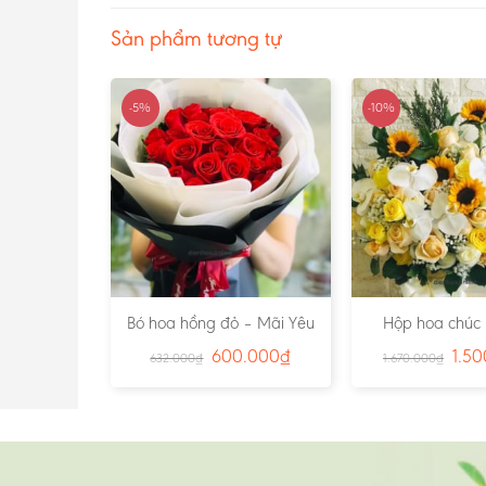
Sản phẩm tương tự
-5%
-10%
 tuyệt vời
Bó hoa hồng đỏ – Mãi Yêu
Hộp hoa chúc
:2293
01 – Ms:2351
Hạnh Phúc Tràn
0.000
₫
600.000
₫
1.5
632.000
₫
1.670.000
₫
Ms:284