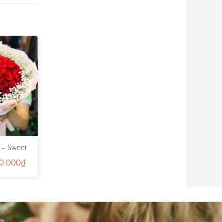
 – Sweet
2340
0.000
₫