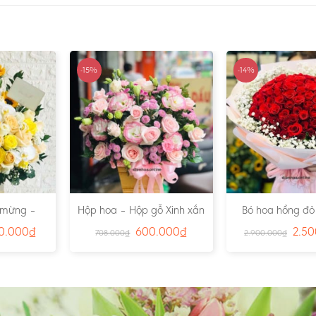
-15%
-14%
 mừng –
Hộp hoa – Hộp gỗ Xinh xắn
Bó hoa hồng đỏ
 Đầy 01 –
01 – Ms:2291
Love – Ms:
00.000
₫
600.000
₫
2.50
708.000
₫
2.900.000
₫
4