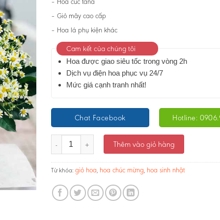
– Hoa cúc tana
– Giỏ mây cao cấp
– Hoa lá phụ kiện khác
Cam kết của chúng tôi
Hoa được giao siêu tốc trong vòng 2h
Dịch vụ điện hoa phục vụ 24/7
Mức giá cạnh tranh nhất!
Chat Facebook
Hotline: 0906.
Giỏ hoa cúc tana - Hương Đồng Nội - Ms:2498 số lượng
Thêm vào giỏ hàng
giỏ hoa
hoa chúc mừng
hoa sinh nhật
Từ khóa:
,
,