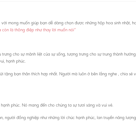
oa với mong muốn giúp bạn dễ dàng chọn được những hộp hoa sinh nhật, h
 còn là thông điệp như thay lời muốn nói”
 trưng cho sự mãnh liệt của sự sống, tượng trưng cho sự trung thành hướn
ui, hạnh phúc.
i tặng bạn thân thích hợp nhất. Người mà luôn ở bên lắng nghe , chia sẻ 
 hạnh phúc. Nó mang đến cho chúng ta sự tươi sáng và vui vẻ.
n, người đồng nghiệp như những lời chúc hạnh phúc, lan truyền năng lượng 