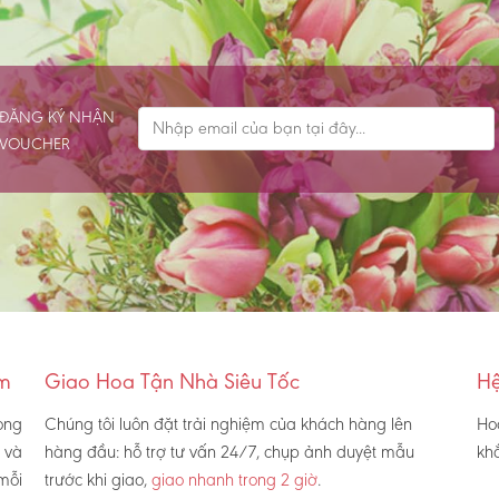
ĐĂNG KÝ NHẬN
VOUCHER
am
Giao Hoa Tận Nhà Siêu Tốc
Hệ
ong
Chúng tôi luôn đặt trải nghiệm của khách hàng lên
Ho
và
hàng đầu: hỗ trợ tư vấn 24/7, chụp ảnh duyệt mẫu
khắ
mỗi
trước khi giao,
giao nhanh trong 2 giờ
.