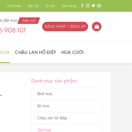
Giới thiệu
Liên hệ
Tin tức
Giỏ hàng
ài đặt hoa
Siêu tốc
ĐĂNG NHẬP / ĐĂNG KÝ
-908-101
 HOA
CHẬU LAN HỒ ĐIỆP
HOA CƯỚI
Danh mục sản phẩm
–
Bình hoa
Bó hoa
Chậu lan hồ điệp
Giỏ hoa