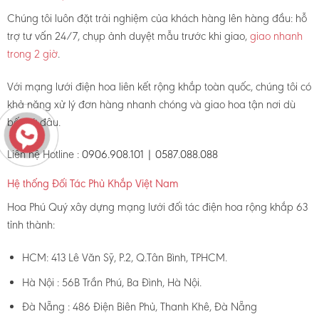
Chúng tôi luôn đặt trải nghiệm của khách hàng lên hàng đầu: hỗ
trợ tư vấn 24/7, chụp ảnh duyệt mẫu trước khi giao,
giao nhanh
trong 2 giờ
.
Với mạng lưới điện hoa liên kết rộng khắp toàn quốc, chúng tôi có
khả năng xử lý đơn hàng nhanh chóng và giao hoa tận nơi dù
bất cứ đâu.
Liên hệ Hotline :
0906.908.101 | 0587.088.088
Hệ thống Đối Tác Phủ Khắp Việt Nam
Hoa Phú Quý xây dựng mạng lưới đối tác điện hoa rộng khắp 63
tỉnh thành:
HCM: 413 Lê Văn Sỹ, P.2, Q.Tân Bình, TPHCM.
Hà Nội : 56B Trần Phú, Ba Đình, Hà Nội.
Đà Nẵng : 486 Điện Biên Phủ, Thanh Khê, Đà Nẵng