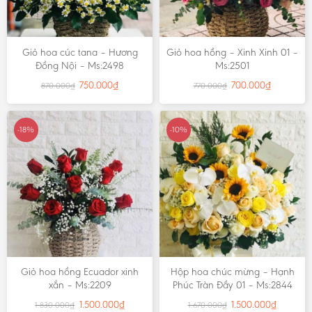
Giỏ hoa cúc tana – Hương
Giỏ hoa hồng – Xinh Xinh 01 –
Đồng Nội – Ms:2498
Ms:2501
750.000
₫
700.000
₫
870.000
₫
770.000
₫
-18%
-10%
Giỏ hoa hồng Ecuador xinh
Hộp hoa chúc mừng – Hạnh
xắn – Ms:2209
Phúc Tràn Đầy 01 – Ms:2844
1.500.000
₫
1.500.000
₫
1.830.000
₫
1.670.000
₫