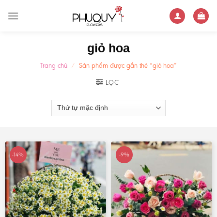
Skip
to
content
giỏ hoa
Trang chủ
/
Sản phẩm được gắn thẻ “giỏ hoa”
LỌC
-14%
-9%