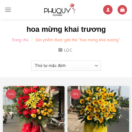
Skip
to
content
hoa mừng khai trương
Trang chủ
/
Sản phẩm được gắn thẻ “hoa mừng khai trương”
LỌC
-14%
-8%