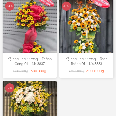
-13%
-13%
Kệ hoa khai trương – Thành
Kệ hoa khai trương – Toàn
Công 01 – Ms:3837
Thắng 01 – Ms:3833
1.500.000
₫
2.000.000
₫
1.730.000
₫
2.290.000
₫
-9%