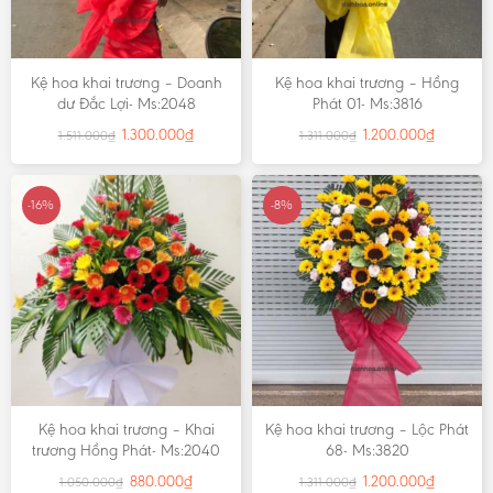
Kệ hoa khai trương – Doanh
Kệ hoa khai trương – Hồng
dư Đắc Lợi- Ms:2048
Phát 01- Ms:3816
1.300.000
₫
1.200.000
₫
1.511.000
₫
1.311.000
₫
-16%
-8%
Kệ hoa khai trương – Khai
Kệ hoa khai trương – Lộc Phát
trương Hồng Phát- Ms:2040
68- Ms:3820
880.000
₫
1.200.000
₫
1.050.000
₫
1.311.000
₫