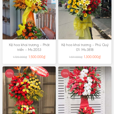
Kệ hoa khai trương – Phát
Kệ hoa khai trương – Phú Quý
triển – Ms:2053
01- Ms:3818
1.500.000
₫
1.300.000
₫
1.725.000
₫
1.511.000
₫
-10%
-15%