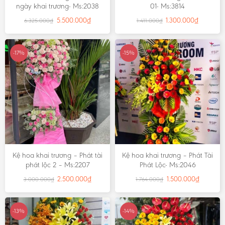
ngày khai trương- Ms:2038
01- Ms:3814
5.500.000
₫
1.300.000
₫
6.325.000
₫
1.411.000
₫
-17%
-15%
Kệ hoa khai trương – Phát tài
Kệ hoa khai trương – Phát Tài
phát lộc 2 – Ms:2207
Phát Lộc- Ms:2046
2.500.000
₫
1.500.000
₫
3.000.000
₫
1.764.000
₫
-13%
-14%