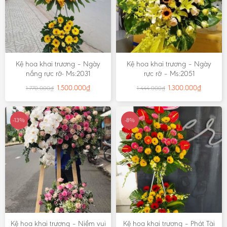
Kệ hoa khai trương – Ngày
Kệ hoa khai trương – Ngày
nắng rực rỡ- Ms:2031
rực rỡ – Ms:2051
1.500.000
₫
1.300.000
₫
1.770.000
₫
1.444.000
₫
-13%
-8%
Kệ hoa khai trương – Niềm vui
Kệ hoa khai trương – Phát Tài