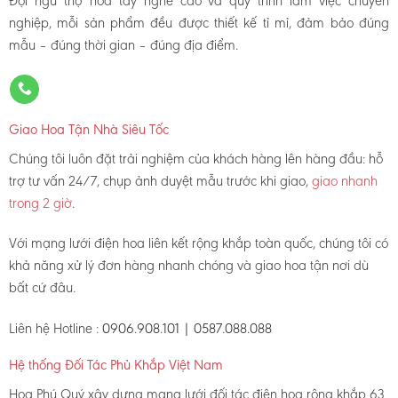
Đội ngũ thợ hoa tay nghề cao và quy trình làm việc chuyên
nghiệp, mỗi sản phẩm đều được thiết kế tỉ mỉ, đảm bảo đúng
mẫu – đúng thời gian – đúng địa điểm.
Giao Hoa Tận Nhà Siêu Tốc
Chúng tôi luôn đặt trải nghiệm của khách hàng lên hàng đầu: hỗ
trợ tư vấn 24/7, chụp ảnh duyệt mẫu trước khi giao,
giao nhanh
trong 2 giờ
.
Với mạng lưới điện hoa liên kết rộng khắp toàn quốc, chúng tôi có
khả năng xử lý đơn hàng nhanh chóng và giao hoa tận nơi dù
bất cứ đâu.
Liên hệ Hotline :
0906.908.101 | 0587.088.088
Hệ thống Đối Tác Phủ Khắp Việt Nam
Hoa Phú Quý xây dựng mạng lưới đối tác điện hoa rộng khắp 63