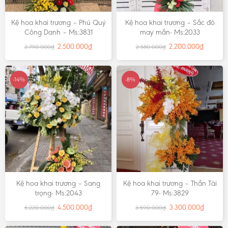
Kệ hoa khai trương – Phú Quý
Kệ hoa khai trương – Sắc đỏ
Công Danh – Ms:3831
may mắn- Ms:2033
2.500.000
₫
2.200.000
₫
2.790.000
₫
2.580.000
₫
-14%
-8%
Kệ hoa khai trương – Sang
Kệ hoa khai trương – Thần Tài
trọng- Ms:2043
79- Ms:3829
4.500.000
₫
3.300.000
₫
5.220.000
₫
3.590.000
₫