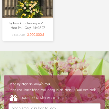
Kệ hoa khai trương – Vinh
Hoa Phú Quý- Ms:3827
3.500.000
₫
3.851.000
₫
Đăng ký nhận tin khuyến mãi
Dành cho khách hàng mới, đăng ký để nhận ưu đãi sớm nhất!
ĐĂNG KÝ NHẬN VOUCHER