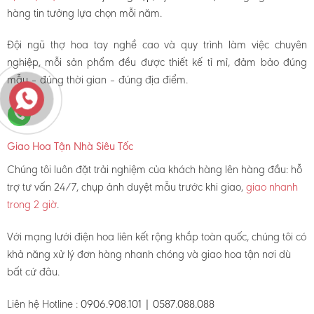
hàng tin tưởng lựa chọn mỗi năm.
Đội ngũ thợ hoa tay nghề cao và quy trình làm việc chuyên
nghiệp, mỗi sản phẩm đều được thiết kế tỉ mỉ, đảm bảo đúng
mẫu – đúng thời gian – đúng địa điểm.
Giao Hoa Tận Nhà Siêu Tốc
Chúng tôi luôn đặt trải nghiệm của khách hàng lên hàng đầu: hỗ
trợ tư vấn 24/7, chụp ảnh duyệt mẫu trước khi giao,
giao nhanh
trong 2 giờ
.
Với mạng lưới điện hoa liên kết rộng khắp toàn quốc, chúng tôi có
khả năng xử lý đơn hàng nhanh chóng và giao hoa tận nơi dù
bất cứ đâu.
Liên hệ Hotline :
0906.908.101 | 0587.088.088