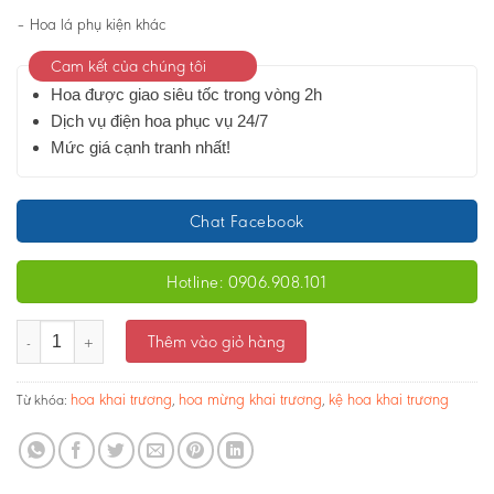
– Hoa lá phụ kiện khác
Cam kết của chúng tôi
Hoa được giao siêu tốc trong vòng 2h
Dịch vụ điện hoa phục vụ 24/7
Mức giá cạnh tranh nhất!
Chat Facebook
Hotline: 0906.908.101
Kệ hoa khai trương - Hồng Phát 01- Ms:3816 số lượng
Thêm vào giỏ hàng
hoa khai trương
hoa mừng khai trương
kệ hoa khai trương
Từ khóa:
,
,