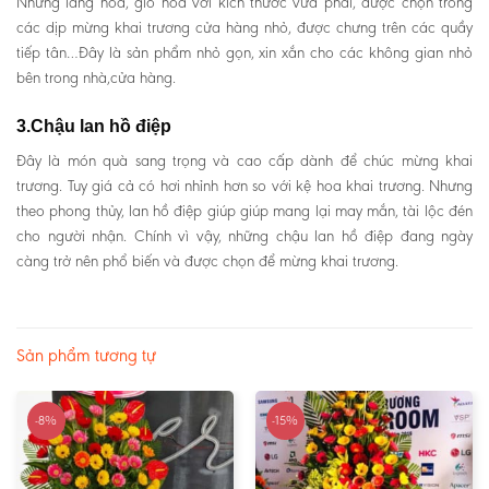
Những lẵng hoa, giỏ hoa với kích thước vừa phải, được chọn trong
các dịp mừng khai trương cửa hàng nhỏ, được chưng trên các quầy
tiếp tân…Đây là sản phẩm nhỏ gọn, xin xắn cho các không gian nhỏ
bên trong nhà,cửa hàng.
3.Chậu lan hồ điệp
Đây là món quà sang trọng và cao cấp dành để chúc mừng khai
trương. Tuy giá cả có hơi nhỉnh hơn so với kệ hoa khai trương. Nhưng
theo phong thủy, lan hồ điệp giúp giúp mang lại may mắn, tài lộc đén
cho người nhận. Chính vì vậy, những chậu lan hồ điệp đang ngày
càng trở nên phổ biến và được chọn để mừng khai trương.
Sản phẩm tương tự
-8%
-15%