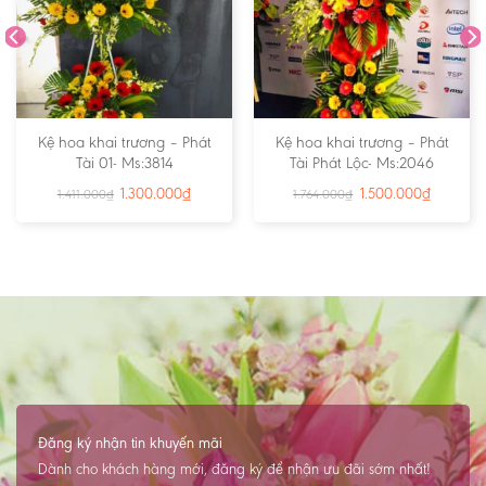
Kệ hoa khai trương – Phát
Kệ hoa khai trương – Phát
Tài 01- Ms:3814
Tài Phát Lộc- Ms:2046
1.300.000
₫
1.500.000
₫
1.411.000
₫
1.764.000
₫
Đăng ký nhận tin khuyến mãi
Dành cho khách hàng mới, đăng ký để nhận ưu đãi sớm nhất!