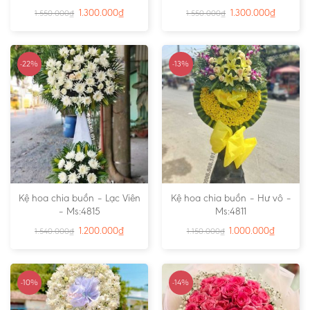
1.300.000
₫
1.300.000
₫
1.550.000
₫
1.550.000
₫
-22%
-13%
Kệ hoa chia buồn – Lạc Viên
Kệ hoa chia buồn – Hư vô –
– Ms:4815
Ms:4811
1.200.000
₫
1.000.000
₫
1.540.000
₫
1.150.000
₫
-10%
-14%