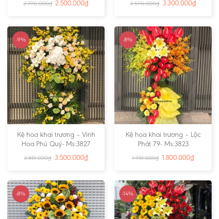
2.500.000
₫
3.300.000
₫
2.790.000
₫
3.590.000
₫
-9%
-8%
Kệ hoa khai trương – Vinh
Kệ hoa khai trương – Lộc
Hoa Phú Quý- Ms:3827
Phát 79- Ms:3823
3.500.000
₫
1.800.000
₫
3.851.000
₫
1.951.000
₫
-8%
-14%