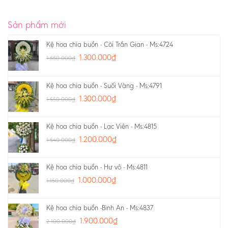
Sản phẩm mới
Kệ hoa chia buồn - Cõi Trần Gian - Ms:4724
1.300.000
₫
1.550.000
₫
Kệ hoa chia buồn - Suối Vàng - Ms:4791
1.300.000
₫
1.550.000
₫
Kệ hoa chia buồn - Lạc Viên - Ms:4815
1.200.000
₫
1.540.000
₫
Kệ hoa chia buồn - Hư vô - Ms:4811
1.000.000
₫
1.150.000
₫
Kệ hoa chia buồn -Bình An - Ms:4837
1.900.000
₫
2.100.000
₫