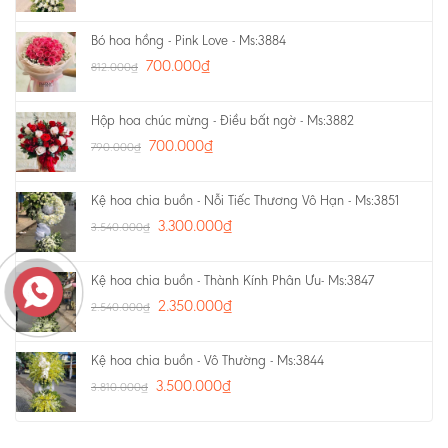
Bó hoa hồng - Pink Love - Ms:3884
700.000
₫
812.000
₫
Hộp hoa chúc mừng - Điều bất ngờ - Ms:3882
700.000
₫
790.000
₫
Kệ hoa chia buồn - Nỗi Tiếc Thương Vô Hạn - Ms:3851
3.300.000
₫
3.540.000
₫
Kệ hoa chia buồn - Thành Kính Phân Ưu- Ms:3847
2.350.000
₫
2.540.000
₫
Kệ hoa chia buồn - Vô Thường - Ms:3844
3.500.000
₫
3.810.000
₫