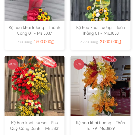
Kệ hoa khai trương – Thành
Kệ hoa khai trương – Toàn
Công 01 – Ms:3837
Thắng 01 – Ms:3833
1.500.000
₫
2.000.000
₫
1.730.000
₫
2.290.000
₫
-10%
-8%
Kệ hoa khai trương – Phú
Kệ hoa khai trương – Thần
Quý Công Danh – Ms:3831
Tài 79- Ms:3829