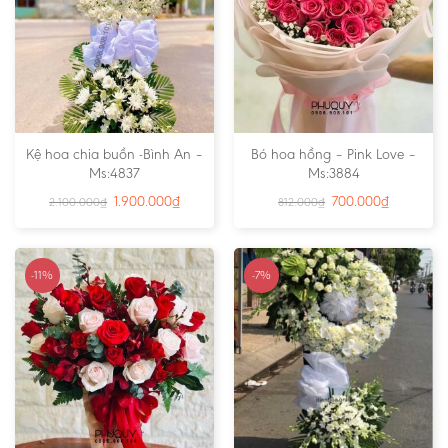
Kệ hoa chia buồn -Bình An –
Bó hoa hồng – Pink Love –
Ms:4837
Ms:3884
1.900.000
₫
700.000
₫
2.100.000
₫
812.000
₫
-11%
-7%