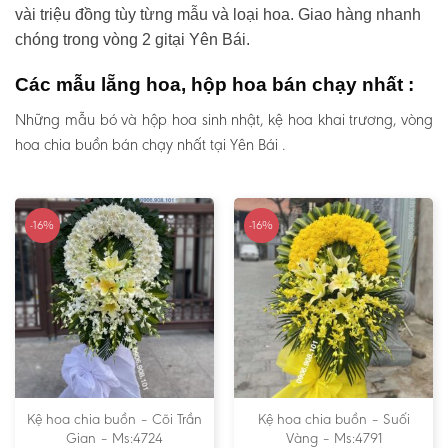
vài triệu đồng tùy từng mẫu và loại hoa. Giao hàng nhanh
chóng trong vòng 2 gitại Yên Bái.
Các mẫu lẵng hoa, hộp hoa bán chạy nhất :
Những mẫu bó và hộp hoa sinh nhật, kệ hoa khai trương, vòng
hoa chia buồn bán chạy nhất tại Yên Bái .
-16%
-16%
Kệ hoa chia buồn – Cõi Trần
Kệ hoa chia buồn – Suối
Gian – Ms:4724
Vàng – Ms:4791