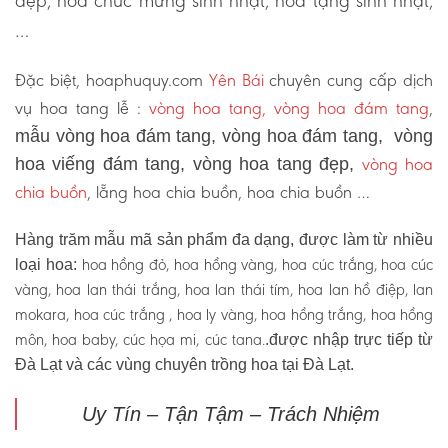
đẹp, hoa chúc mừng sinh nhật, hoa tặng sinh nhật,
…
Đặc biệt, hoaphuquy.com
Yên Bái
chuyên cung cấp dịch
vụ hoa tang lễ :
vòng hoa tang, vòng hoa đám tang
,
mẫu vòng hoa đám tang, vòng hoa đám tang, vòng
vòng hoa
hoa viếng đám tang, vòng hoa tang đẹp,
chia buồn
, lẵng hoa chia buồn, hoa chia buồn …
Hàng trăm mẫu mã sản phẩm đa dạng, được làm từ nhiều
hoa hồng đỏ, hoa hồng vàng, hoa cúc trắng, hoa cúc
loại hoa:
vàng, hoa lan thái trắng, hoa lan thái tím, hoa lan hồ điệp, lan
mokara, hoa cúc trắng , hoa ly vàng, hoa hồng trắng, hoa hồng
môn, hoa baby, cúc họa mi, cúc tana.
.được nhập trực tiếp từ
Đà Lạt và các vùng chuyên trồng hoa tại Đà Lạt.
Uy Tín – Tận Tậm – Trách Nhiệm