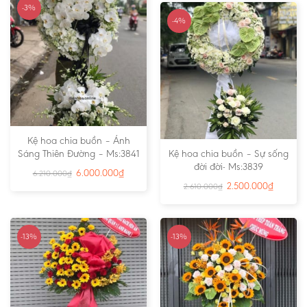
-3%
-4%
Kệ hoa chia buồn – Ánh
Sáng Thiên Đường – Ms:3841
Kệ hoa chia buồn – Sự sống
đời đời- Ms:3839
6.000.000
₫
6.210.000
₫
2.500.000
₫
2.610.000
₫
-13%
-13%