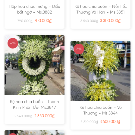
Hộp hoa chúc mừng – Điều
Kệ hoa chia buồn – Nỗi Tiếc
bất ngờ – Ms:3882
Thương Vô Hạn – Ms:3851
700.000
₫
3.300.000
₫
790.000
₫
3.540.000
₫
-7%
-8%
Kệ hoa chia buồn – Thành
Kính Phân Ưu- Ms:3847
Kệ hoa chia buồn – Vô
Thường – Ms:3844
2.350.000
₫
2.540.000
₫
3.500.000
₫
3.810.000
₫