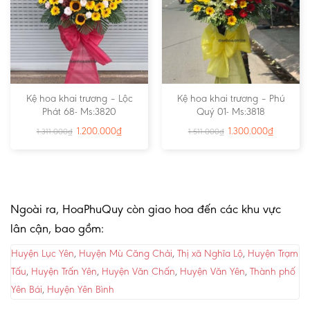
Kệ hoa khai trương – Lộc
Kệ hoa khai trương – Phú
Phát 68- Ms:3820
Quý 01- Ms:3818
1.200.000
₫
1.300.000
₫
1.311.000
₫
1.511.000
₫
Ngoài ra, HoaPhuQuy còn giao hoa đến các khu vực
lân cận, bao gồm:
Huyện Lục Yên
,
Huyện Mù Căng Chải
,
Thị xã Nghĩa Lộ
,
Huyện Trạm
Tấu
,
Huyện Trấn Yên
,
Huyện Văn Chấn
,
Huyện Văn Yên
,
Thành phố
Yên Bái
,
Huyện Yên Bình