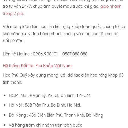
trợ tư vấn 24/7, chụp ảnh duyệt mẫu trước khi giao,
giao nhanh
trong 2 giờ
.
Với mạng lưới điện hoa liên kết rộng khắp toàn quốc, chúng tôi có
khả năng xử lý đơn hàng nhanh chóng và giao hoa tận nơi dù
bất cứ đâu.
Liên hệ Hotline :
0906.908.101 | 0587.088.088
Hệ thống Đối Tác Phủ Khắp Việt Nam
Hoa Phú Quý xây dựng mạng lưới đối tác điện hoa rộng khắp 63
tỉnh thành:
HCM: 413 Lê Văn Sỹ, P.2, Q.Tân Bình, TPHCM.
Hà Nội : 56B Trần Phú, Ba Đình, Hà Nội.
Đà Nẵng : 486 Điện Biên Phủ, Thanh Khê, Đà Nẵng
Và hàng trăm chi nhánh trên toàn quốc