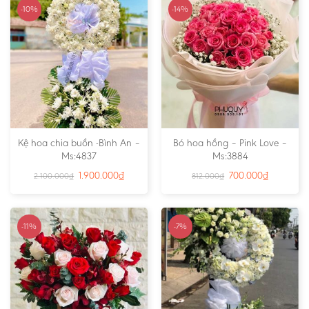
-10%
-14%
Kệ hoa chia buồn -Bình An –
Bó hoa hồng – Pink Love –
Ms:4837
Ms:3884
1.900.000
₫
700.000
₫
2.100.000
₫
812.000
₫
-11%
-7%