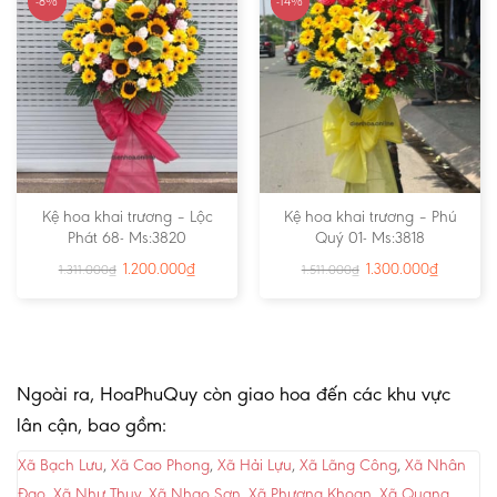
-8%
-14%
Kệ hoa khai trương – Lộc
Kệ hoa khai trương – Phú
Phát 68- Ms:3820
Quý 01- Ms:3818
1.200.000
₫
1.300.000
₫
1.311.000
₫
1.511.000
₫
Ngoài ra, HoaPhuQuy còn giao hoa đến các khu vực
lân cận, bao gồm:
Xã Bạch Lưu
,
Xã Cao Phong
,
Xã Hải Lựu
,
Xã Lãng Công
,
Xã Nhân
Đạo
,
Xã Như Thụy
,
Xã Nhạo Sơn
,
Xã Phương Khoan
,
Xã Quang