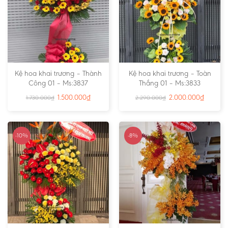
Kệ hoa khai trương – Thành
Kệ hoa khai trương – Toàn
Công 01 – Ms:3837
Thắng 01 – Ms:3833
1.500.000
₫
2.000.000
₫
1.730.000
₫
2.290.000
₫
-10%
-8%