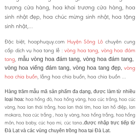
trương cửa hàng, hoa khai trương cửa hàng, hoa
sinh nhật đẹp, hoa chúc mừng sinh nhật, hoa tặng
sinh nhật,…
Đặc biệt, hoaphuquy.com
Huyện Sông Lô
chuyên cung
cấp dịch vụ hoa tang lễ :
vòng hoa tang, vòng hoa đám
tang
,
mẫu vòng hoa đám tang, vòng hoa đám tang,
vòng
vòng hoa viếng đám tang, vòng hoa tang đẹp,
hoa chia buồn
, lẵng hoa chia buồn, hoa chia buồn …
Hàng trăm mẫu mã sản phẩm đa dạng, được làm từ nhiều
hoa hồng đỏ, hoa hồng vàng, hoa cúc trắng, hoa cúc
loại hoa:
vàng, hoa lan thái trắng, hoa lan thái tím, hoa lan hồ điệp, lan
mokara, hoa cúc trắng , hoa ly vàng, hoa hồng trắng, hoa hồng
môn, hoa baby, cúc họa mi, cúc tana.
.được nhập trực tiếp từ
Đà Lạt và các vùng chuyên trồng hoa tại Đà Lạt.