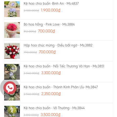
Kệ hoa chia buồn -Bình An - Ms:4837
1.900.000
₫
2.100.000
₫
Bó hoa hồng - Pink Love - Ms:3884
700.000
₫
812.000
₫
Hộp hoa chúc mừng - Điều bất ngờ - Ms:3882
700.000
₫
790.000
₫
Kệ hoa chia buồn - Nỗi Tiếc Thương Vô Hạn - Ms:3851
3.300.000
₫
3.540.000
₫
Kệ hoa chia buồn - Thành Kính Phân Ưu- Ms:3847
2.350.000
₫
2.540.000
₫
Kệ hoa chia buồn - Vô Thường - Ms:3844
3.500.000
₫
3.810.000
₫