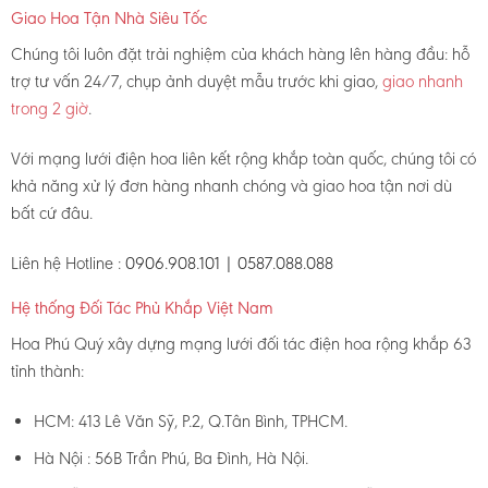
Giao Hoa Tận Nhà Siêu Tốc
Chúng tôi luôn đặt trải nghiệm của khách hàng lên hàng đầu: hỗ
trợ tư vấn 24/7, chụp ảnh duyệt mẫu trước khi giao,
giao nhanh
trong 2 giờ
.
Với mạng lưới điện hoa liên kết rộng khắp toàn quốc, chúng tôi có
khả năng xử lý đơn hàng nhanh chóng và giao hoa tận nơi dù
bất cứ đâu.
Liên hệ Hotline :
0906.908.101 | 0587.088.088
Hệ thống Đối Tác Phủ Khắp Việt Nam
Hoa Phú Quý xây dựng mạng lưới đối tác điện hoa rộng khắp 63
tỉnh thành:
HCM: 413 Lê Văn Sỹ, P.2, Q.Tân Bình, TPHCM.
Hà Nội : 56B Trần Phú, Ba Đình, Hà Nội.