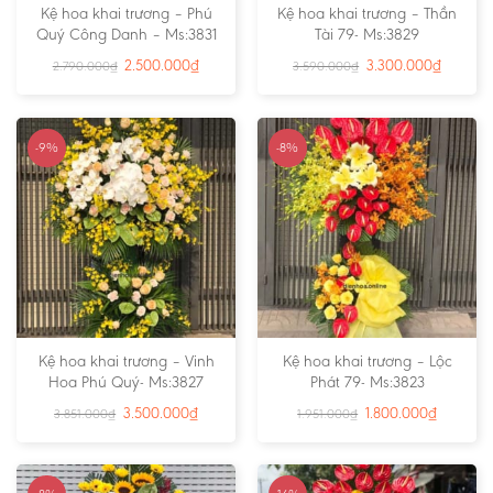
Kệ hoa khai trương – Phú
Kệ hoa khai trương – Thần
Quý Công Danh – Ms:3831
Tài 79- Ms:3829
2.500.000
₫
3.300.000
₫
2.790.000
₫
3.590.000
₫
-9%
-8%
Kệ hoa khai trương – Vinh
Kệ hoa khai trương – Lộc
Hoa Phú Quý- Ms:3827
Phát 79- Ms:3823
3.500.000
₫
1.800.000
₫
3.851.000
₫
1.951.000
₫