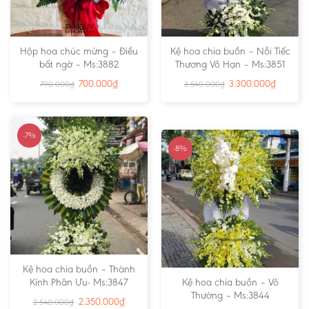
Hộp hoa chúc mừng – Điều
Kệ hoa chia buồn – Nỗi Tiếc
bất ngờ – Ms:3882
Thương Vô Hạn – Ms:3851
700.000
₫
3.300.000
₫
790.000
₫
3.540.000
₫
-7%
-8%
Kệ hoa chia buồn – Thành
Kính Phân Ưu- Ms:3847
Kệ hoa chia buồn – Vô
Thường – Ms:3844
2.350.000
₫
2.540.000
₫