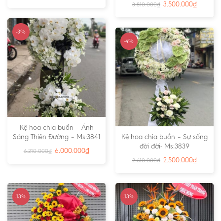
3.500.000
₫
3.810.000
₫
-3%
-4%
Kệ hoa chia buồn – Ánh
Sáng Thiên Đường – Ms:3841
Kệ hoa chia buồn – Sự sống
đời đời- Ms:3839
6.000.000
₫
6.210.000
₫
2.500.000
₫
2.610.000
₫
-13%
-13%