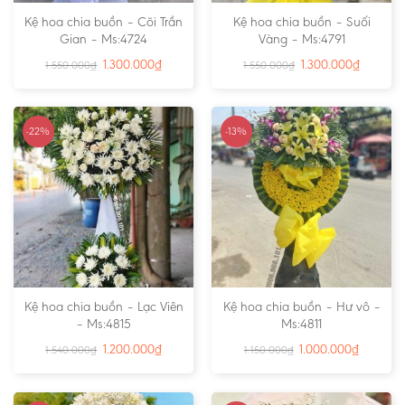
Kệ hoa chia buồn – Cõi Trần
Kệ hoa chia buồn – Suối
Gian – Ms:4724
Vàng – Ms:4791
1.300.000
₫
1.300.000
₫
1.550.000
₫
1.550.000
₫
-22%
-13%
Kệ hoa chia buồn – Lạc Viên
Kệ hoa chia buồn – Hư vô –
– Ms:4815
Ms:4811
1.200.000
₫
1.000.000
₫
1.540.000
₫
1.150.000
₫