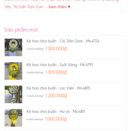
Yên
,
Thị trấn Tam Sơn
…
Xem thêm ▾
.
Sản phẩm mới
Kệ hoa chia buồn - Cõi Trần Gian - Ms:4724
1.300.000
₫
1.550.000
₫
Kệ hoa chia buồn - Suối Vàng - Ms:4791
1.300.000
₫
1.550.000
₫
Kệ hoa chia buồn - Lạc Viên - Ms:4815
1.200.000
₫
1.540.000
₫
Kệ hoa chia buồn - Hư vô - Ms:4811
1.000.000
₫
1.150.000
₫