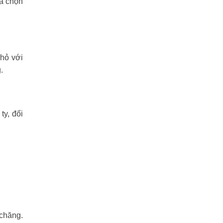
ựa chọn
nhỏ với
.
y, đối
 chăng.