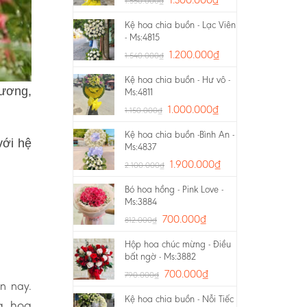
1.550.000
₫
Kệ hoa chia buồn - Lạc Viên
- Ms:4815
1.200.000
₫
1.540.000
₫
Kệ hoa chia buồn - Hư vô -
rương,
Ms:4811
1.000.000
₫
1.150.000
₫
Kệ hoa chia buồn -Bình An -
với hệ
Ms:4837
1.900.000
₫
2.100.000
₫
Bó hoa hồng - Pink Love -
Ms:3884
700.000
₫
812.000
₫
Hộp hoa chúc mừng - Điều
bất ngờ - Ms:3882
700.000
₫
790.000
₫
n nay.
Kệ hoa chia buồn - Nỗi Tiếc
g, hoa