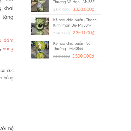
Thương Vô Hạn - Ms:3851
g khai
3.300.000
₫
3.540.000
₫
a tặng
Kệ hoa chia buồn - Thành
Kính Phân Ưu- Ms:3847
2.350.000
₫
2.540.000
₫
oa đám
Kệ hoa chia buồn - Vô
vòng
p,
Thường - Ms:3844
3.500.000
₫
3.810.000
₫
hoa cúc
oa hồng
Với hệ