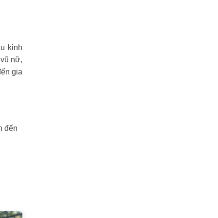
u kinh
 vũ nữ,
đến gia
n đến