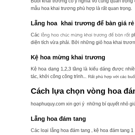
Buổi khai trương có ý nghĩa vô cùng quan trọng 
mẫu hoa khai trương phù hợp là rất quan trọng.
Lẵng hoa khai trương để bàn giá rẻ
lẵng hoa chúc mừng khai trương
để bàn rất
Các
ph
diện tích vừa phải. Bởi những giỏ hoa khai trươ
Kệ hoa mừng khai trương
Kệ hoa dạng 1,2,3 tầng là kiểu dáng được nhi
tác, khởi công công trình..
. Rất phù hợp với các buổ
Cách lựa chọn vòng hoa đá
hoaphuquy.com xin gợi ý những bí quyết nhỏ gi
Lẵng hoa đám tang
Các loại lẵng hoa đám tang , kệ hoa đám tang 1 