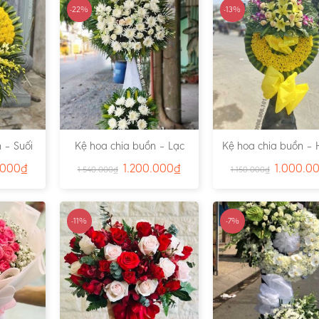
-22%
-13%
 – Suối
Kệ hoa chia buồn – Lạc
Kệ hoa chia buồn – 
791
Viên – Ms:4815
– Ms:4811
.000
₫
1.200.000
₫
1.000.0
1.540.000
₫
1.150.000
₫
-11%
-7%