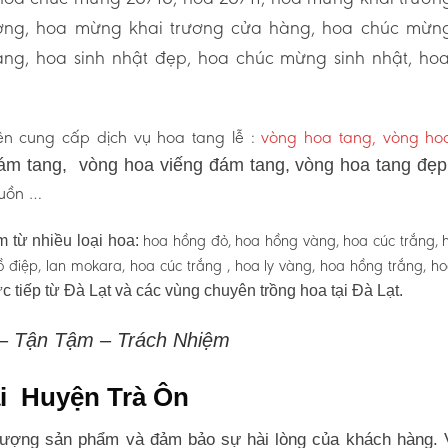
ương, hoa mừng khai trương cửa hàng, hoa chúc mừn
ng, hoa sinh nhật đẹp, hoa chúc mừng sinh nhật, ho
n cung cấp dịch vụ hoa tang lễ :
vòng hoa tang, vòng h
ám tang, vòng hoa viếng đám tang, vòng hoa tang đẹ
 buồn …
hoa hồng đỏ, hoa hồng vàng, hoa cúc trắng, 
 từ nhiều loại hoa:
 hồ điệp, lan mokara, hoa cúc trắng , hoa ly vàng, hoa hồng trắng, h
c tiếp từ Đà Lạt và các vùng chuyên trồng hoa tại Đà Lạt.
 – Tận Tậm – Trách Nhiệm
ại Huyện Trà Ôn
lượng sản phẩm và đảm bảo sự hài lòng của khách hàng. 