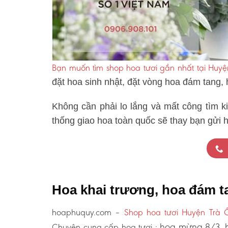
Bạn muốn tìm shop hoa tươi gần nhất tại Huyệ
đặt hoa sinh nhật, đặt vòng hoa đám tang,
Không cần phải lo lắng và mất công tìm k
thống giao hoa toàn quốc sẽ thay bạn gửi h
Hoa khai trương, hoa đám t
hoaphuquy.com –
Shop hoa tươi Huyện Trà 
hoa mừng 8/3, h
Chuyên cung cấp hoa tươi :