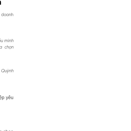
n
, doanh
ầu mình
ựa chọn
, Quỳnh
ệp yêu