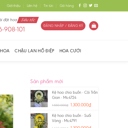
Giới thiệu
Liên hệ
Tin tức
Giỏ hàng
ài đặt hoa
Siêu tốc
ĐĂNG NHẬP / ĐĂNG KÝ
-908-101
 HOA
CHẬU LAN HỒ ĐIỆP
HOA CƯỚI
Sản phẩm mới
Kệ hoa chia buồn - Cõi Trần
Gian - Ms:4724
1.300.000
₫
1.550.000
₫
Kệ hoa chia buồn - Suối
Vàng - Ms:4791
1.300.000
₫