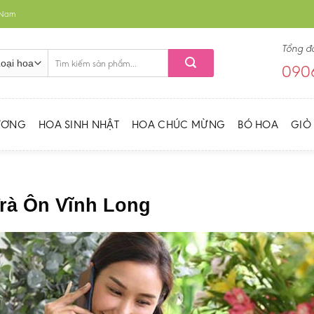
t Nam
Tổng đ
Tìm
0906
kiếm:
ƯƠNG
HOA SINH NHẬT
HOA CHÚC MỪNG
BÓ HOA
GIỎ
Trà Ôn Vĩnh Long