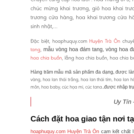
chúc mừng khai trương, giỏ hoa khai tr
trương cửa hàng, hoa khai trương cửa hà
sinh nhật,…
Đặc biệt, hoaphuquy.com
Huyện Trà Ôn
chuyê
tang
,
mẫu vòng hoa đám tang, vòng hoa đ
hoa chia buồn
, lẵng hoa chia buồn, hoa chia
Hàng trăm mẫu mã sản phẩm đa dạng, được làm
vàng, hoa lan thái trắng, hoa lan thái tím, hoa lan
môn, hoa baby, cúc họa mi, cúc tana.
.được nhập trự
Uy Tín
Cách đặt hoa giao tận nơi t
hoaphuquy.com Huyện Trà Ôn
cam kết chất 