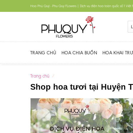
Skip
Hoa Phú Quý - Phu Quy FLowers | Dịch vụ điện hoa toàn quốc số 1 Việ
to
content
TRANG CHỦ
HOA CHIA BUỒN
HOA KHAI TR
Trang chủ
/
Shop hoa tươi tại Huyện 