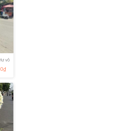
Hư vô
00
₫