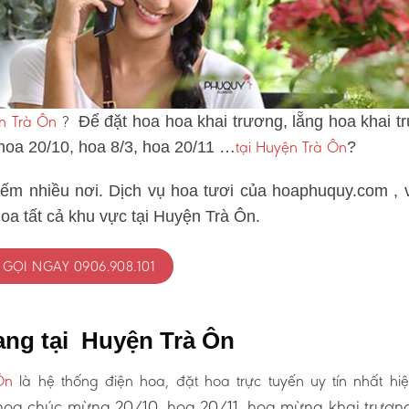
n Trà Ôn
?
Để đặt hoa hoa khai trương, lẵng hoa khai t
tại Huyện Trà Ôn
 hoa 20/10, hoa 8/3, hoa 20/11 …
?
iếm nhiều nơi. Dịch vụ hoa tươi của hoaphuquy.com , 
oa tất cả khu vực tại Huyện Trà Ôn.
GỌI NGAY 0906.908.101
ang tại Huyện Trà Ôn
Ôn
là hệ thống điện hoa, đặt hoa trực tuyến uy tín nhất hiệ
oa chúc mừng 20/10, hoa 20/11, hoa mừng khai trươn