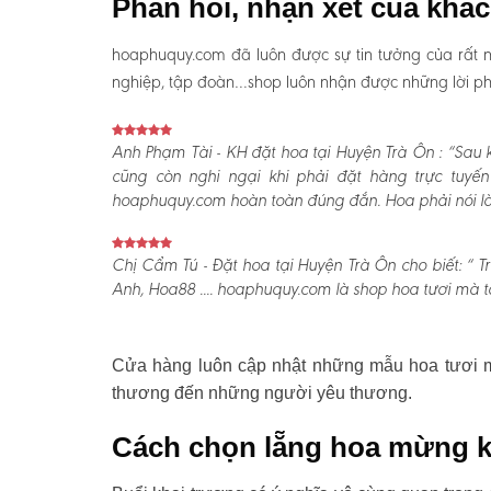
Phản hồi, nhận xét của khá
hoaphuquy.com đã luôn được sự tin tưởng của rất n
nghiệp, tập đoàn…shop luôn nhận được những lời phản
Anh Phạm Tài - KH đặt hoa tại Huyện Trà Ôn :
“Sau k
cũng còn nghi ngại khi phải đặt hàng trực tuyế
hoaphuquy.com hoàn toàn đúng đắn. Hoa phải nói là l
Chị Cẩm Tú - Đặt hoa tại Huyện Trà Ôn cho biết:
“ T
Anh, Hoa88 .... hoaphuquy.com là shop hoa tươi mà tô
Cửa hàng luôn cập nhật những mẫu hoa tươi mớ
thương đến những người yêu thương.
Cách chọn lẵng hoa mừng k