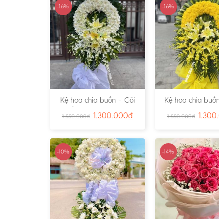
-16%
-16%
Kệ hoa chia buồn – Cõi
Kệ hoa chia buồn
Trần Gian – Ms:4724
Vàng – Ms:4
1.300.000
₫
1.300
1.550.000
₫
1.550.000
₫
-10%
-14%