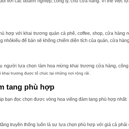
đối với các doanh nghiệp, công ty, chủ cửa hàng. Vì thế việc l
ù hợp với khai trương quán cà phê, coffee, shop, cửa hàng 
ng nhỏkiểu để bàn sẽ không chiếm diện tích của quán, cửa hàng
ều người lựa chọn làm hoa mừng khai trương cửa hàng, công t
i khai trương được tổ chức tại những nơi rộng rãi .
m tang phù hợp
úp bạn đọc chọn được vòng hoa viếng đám tang phù hợp nhất:
tầng truyền thống luôn là sự lựa chọn phù hợp với giá cả phải