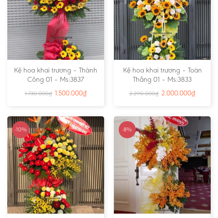
Kệ hoa khai trương – Thành
Kệ hoa khai trương – Toàn
Công 01 – Ms:3837
Thắng 01 – Ms:3833
1.500.000
₫
2.000.000
₫
1.730.000
₫
2.290.000
₫
-10%
-8%