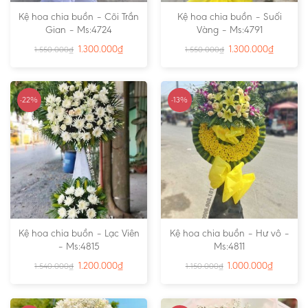
Kệ hoa chia buồn – Cõi Trần
Kệ hoa chia buồn – Suối
Gian – Ms:4724
Vàng – Ms:4791
1.300.000
₫
1.300.000
₫
1.550.000
₫
1.550.000
₫
-22%
-13%
Kệ hoa chia buồn – Lạc Viên
Kệ hoa chia buồn – Hư vô –
– Ms:4815
Ms:4811
1.200.000
₫
1.000.000
₫
1.540.000
₫
1.150.000
₫