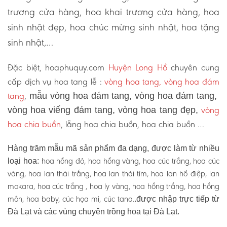
trương cửa hàng, hoa khai trương cửa hàng, hoa
sinh nhật đẹp, hoa chúc mừng sinh nhật, hoa tặng
sinh nhật,…
Đặc biệt, hoaphuquy.com
Huyện Long Hồ
chuyên cung
cấp dịch vụ hoa tang lễ :
vòng hoa tang, vòng hoa đám
tang
,
mẫu vòng hoa đám tang, vòng hoa đám tang,
vòng
vòng hoa viếng đám tang, vòng hoa tang đẹp,
hoa chia buồn
, lẵng hoa chia buồn, hoa chia buồn …
Hàng trăm mẫu mã sản phẩm đa dạng, được làm từ nhiều
hoa hồng đỏ, hoa hồng vàng, hoa cúc trắng, hoa cúc
loại hoa:
vàng, hoa lan thái trắng, hoa lan thái tím, hoa lan hồ điệp, lan
mokara, hoa cúc trắng , hoa ly vàng, hoa hồng trắng, hoa hồng
môn, hoa baby, cúc họa mi, cúc tana.
.được nhập trực tiếp từ
Đà Lạt và các vùng chuyên trồng hoa tại Đà Lạt.