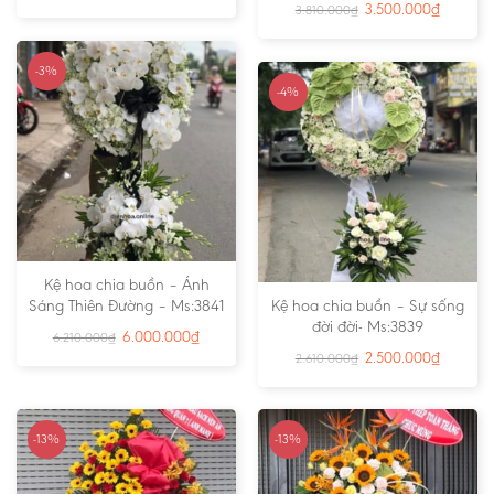
3.500.000
₫
3.810.000
₫
-3%
-4%
Kệ hoa chia buồn – Ánh
Sáng Thiên Đường – Ms:3841
Kệ hoa chia buồn – Sự sống
đời đời- Ms:3839
6.000.000
₫
6.210.000
₫
2.500.000
₫
2.610.000
₫
-13%
-13%