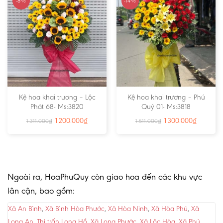
-8%
-14%
Kệ hoa khai trương – Lộc
Kệ hoa khai trương – Phú
Phát 68- Ms:3820
Quý 01- Ms:3818
1.200.000
₫
1.300.000
₫
1.311.000
₫
1.511.000
₫
Ngoài ra, HoaPhuQuy còn giao hoa đến các khu vực
lân cận, bao gồm:
Xã An Bình
,
Xã Bình Hòa Phước
,
Xã Hòa Ninh
,
Xã Hòa Phú
,
Xã
Long An
,
Thị trấn Long Hồ
,
Xã Long Phước
,
Xã Lộc Hòa
,
Xã Phú