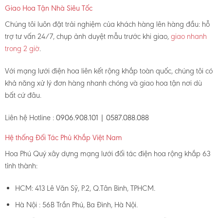
Giao Hoa Tận Nhà Siêu Tốc
Chúng tôi luôn đặt trải nghiệm của khách hàng lên hàng đầu: hỗ
trợ tư vấn 24/7, chụp ảnh duyệt mẫu trước khi giao,
giao nhanh
trong 2 giờ
.
Với mạng lưới điện hoa liên kết rộng khắp toàn quốc, chúng tôi có
khả năng xử lý đơn hàng nhanh chóng và giao hoa tận nơi dù
bất cứ đâu.
Liên hệ Hotline :
0906.908.101 | 0587.088.088
Hệ thống Đối Tác Phủ Khắp Việt Nam
Hoa Phú Quý xây dựng mạng lưới đối tác điện hoa rộng khắp 63
tỉnh thành:
HCM: 413 Lê Văn Sỹ, P.2, Q.Tân Bình, TPHCM.
Hà Nội : 56B Trần Phú, Ba Đình, Hà Nội.