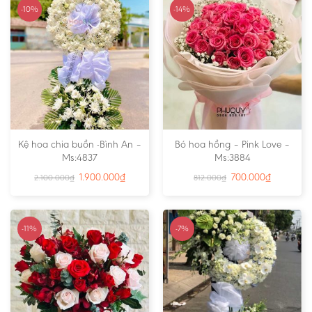
-10%
-14%
Kệ hoa chia buồn -Bình An –
Bó hoa hồng – Pink Love –
Ms:4837
Ms:3884
1.900.000
₫
700.000
₫
2.100.000
₫
812.000
₫
-11%
-7%