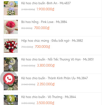
Kệ hoa chia buồn -Bình An - Ms:4837
1.900.000
₫
2.100.000
₫
Bó hoa hồng - Pink Love - Ms:3884
700.000
₫
812.000
₫
Hộp hoa chúc mừng - Điều bất ngờ - Ms:3882
700.000
₫
790.000
₫
Kệ hoa chia buồn - Nỗi Tiếc Thương Vô Hạn - Ms:3851
3.300.000
₫
3.540.000
₫
Kệ hoa chia buồn - Thành Kính Phân Ưu- Ms:3847
2.350.000
₫
2.540.000
₫
Kệ hoa chia buồn - Vô Thường - Ms:3844
3.500.000
₫
3.810.000
₫