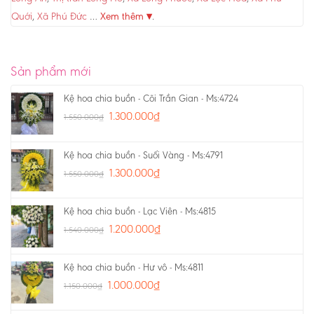
Quới
,
Xã Phú Đức
…
Xem thêm ▾
.
Sản phẩm mới
Kệ hoa chia buồn - Cõi Trần Gian - Ms:4724
1.300.000
₫
1.550.000
₫
Kệ hoa chia buồn - Suối Vàng - Ms:4791
1.300.000
₫
1.550.000
₫
Kệ hoa chia buồn - Lạc Viên - Ms:4815
1.200.000
₫
1.540.000
₫
Kệ hoa chia buồn - Hư vô - Ms:4811
1.000.000
₫
1.150.000
₫