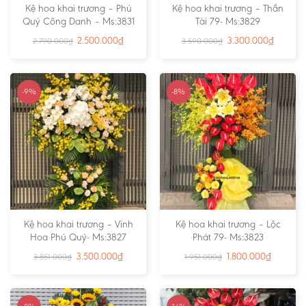
Kệ hoa khai trương – Phú
Kệ hoa khai trương – Thần
Quý Công Danh – Ms:3831
Tài 79- Ms:3829
2.500.000
₫
3.300.000
₫
2.790.000
₫
3.590.000
₫
-9%
-8%
Kệ hoa khai trương – Vinh
Kệ hoa khai trương – Lộc
Hoa Phú Quý- Ms:3827
Phát 79- Ms:3823
3.500.000
₫
1.800.000
₫
3.851.000
₫
1.951.000
₫