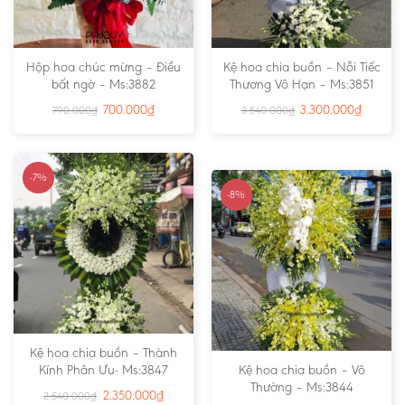
Hộp hoa chúc mừng – Điều
Kệ hoa chia buồn – Nỗi Tiếc
bất ngờ – Ms:3882
Thương Vô Hạn – Ms:3851
700.000
₫
3.300.000
₫
790.000
₫
3.540.000
₫
-7%
-8%
Kệ hoa chia buồn – Thành
Kính Phân Ưu- Ms:3847
Kệ hoa chia buồn – Vô
Thường – Ms:3844
2.350.000
₫
2.540.000
₫