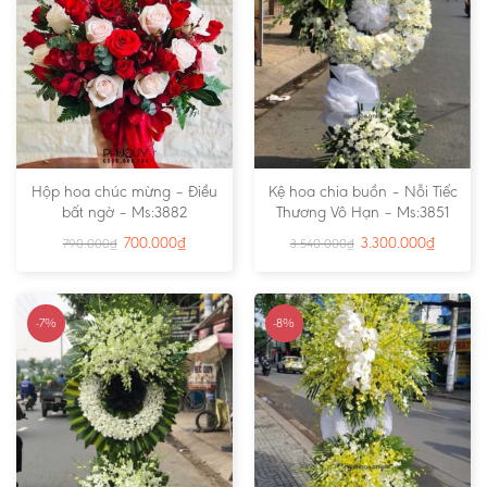
Hộp hoa chúc mừng – Điều
Kệ hoa chia buồn – Nỗi Tiếc
bất ngờ – Ms:3882
Thương Vô Hạn – Ms:3851
700.000
₫
3.300.000
₫
790.000
₫
3.540.000
₫
-7%
-8%