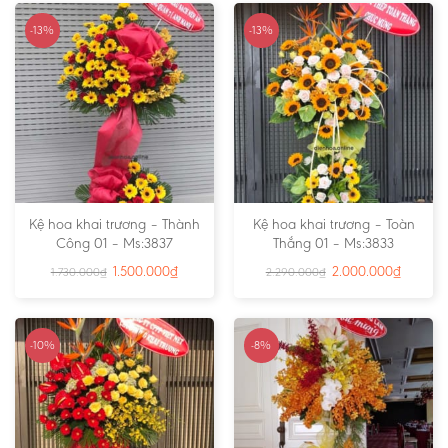
-13%
-13%
Kệ hoa khai trương – Thành
Kệ hoa khai trương – Toàn
Công 01 – Ms:3837
Thắng 01 – Ms:3833
1.500.000
₫
2.000.000
₫
1.730.000
₫
2.290.000
₫
-10%
-8%