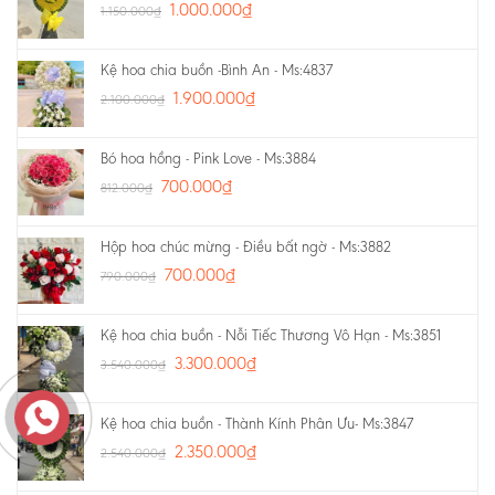
1.000.000
₫
1.150.000
₫
Kệ hoa chia buồn -Bình An - Ms:4837
1.900.000
₫
2.100.000
₫
Bó hoa hồng - Pink Love - Ms:3884
700.000
₫
812.000
₫
Hộp hoa chúc mừng - Điều bất ngờ - Ms:3882
700.000
₫
790.000
₫
Kệ hoa chia buồn - Nỗi Tiếc Thương Vô Hạn - Ms:3851
3.300.000
₫
3.540.000
₫
Kệ hoa chia buồn - Thành Kính Phân Ưu- Ms:3847
2.350.000
₫
2.540.000
₫