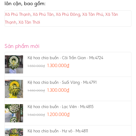
lân cận, bao gồm:
Xã Phú Thạnh
,
Xã Phú Tân
,
Xã Phú Đông
,
Xã Tân Phú
,
Xã Tân
Thạnh
,
Xã Tân Thới
Sản phẩm mới
Kệ hoa chia buồn - Cõi Trần Gian - Ms:4724
1.300.000
₫
1.550.000
₫
Kệ hoa chia buồn - Suối Vàng - Ms:4791
1.300.000
₫
1.550.000
₫
Kệ hoa chia buồn - Lạc Viên - Ms:4815
1.200.000
₫
1.540.000
₫
Kệ hoa chia buồn - Hư vô - Ms:4811