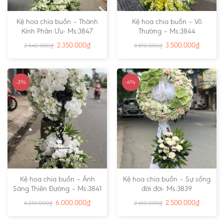
Kệ hoa chia buồn – Thành
Kệ hoa chia buồn – Vô
Kính Phân Ưu- Ms:3847
Thường – Ms:3844
2.350.000
₫
3.500.000
₫
2.540.000
₫
3.810.000
₫
-3%
-4%
Kệ hoa chia buồn – Ánh
Kệ hoa chia buồn – Sự sống
Sáng Thiên Đường – Ms:3841
đời đời- Ms:3839
6.000.000
₫
2.500.000
₫
6.210.000
₫
2.610.000
₫