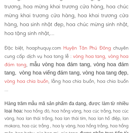
trương, hoa mừng khai trương cửa hàng, hoa chúc
mừng khai trương cửa hàng, hoa khai trương cửa
hàng, hoa sinh nhật đẹp, hoa chúc mừng sinh nhật,
hoa tặng sinh nhật,…
Đặc biệt, hoaphuquy.com
Huyện Tân Phú Đông
chuyên
cung cấp dịch vụ hoa tang lễ :
vòng hoa tang, vòng hoa
đám tang
,
mẫu vòng hoa đám tang, vòng hoa đám
tang, vòng hoa viếng đám tang, vòng hoa tang đẹp,
vòng hoa chia buồn
, lẵng hoa chia buồn, hoa chia buồn
…
Hàng trăm mẫu mã sản phẩm đa dạng, được làm từ nhiều
hoa hồng đỏ, hoa hồng vàng, hoa cúc trắng, hoa cúc
loại hoa:
vàng, hoa lan thái trắng, hoa lan thái tím, hoa lan hồ điệp, lan
mokara, hoa cúc trắng , hoa ly vàng, hoa hồng trắng, hoa hồng