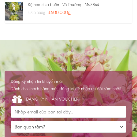
Kệ hoa chia buồn - Vô Thường - Ms:3844
3.500.000
₫
3.810.000
₫
Đăng ký nhận tin khuyến mãi
Dành cho khách hàng mới, đăng ký để nhận ưu đãi sớm nhất!
ĐĂNG KÝ NHẬN VOUCHER