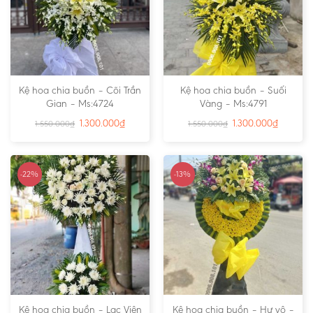
Kệ hoa chia buồn – Cõi Trần
Kệ hoa chia buồn – Suối
Gian – Ms:4724
Vàng – Ms:4791
1.300.000
₫
1.300.000
₫
1.550.000
₫
1.550.000
₫
-22%
-13%
Kệ hoa chia buồn – Lạc Viên
Kệ hoa chia buồn – Hư vô –