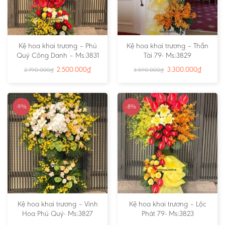
Kệ hoa khai trương – Phú
Kệ hoa khai trương – Thần
Quý Công Danh – Ms:3831
Tài 79- Ms:3829
2.500.000
₫
3.300.000
₫
2.790.000
₫
3.590.000
₫
-9%
-8%
Kệ hoa khai trương – Vinh
Kệ hoa khai trương – Lộc
Hoa Phú Quý- Ms:3827
Phát 79- Ms:3823