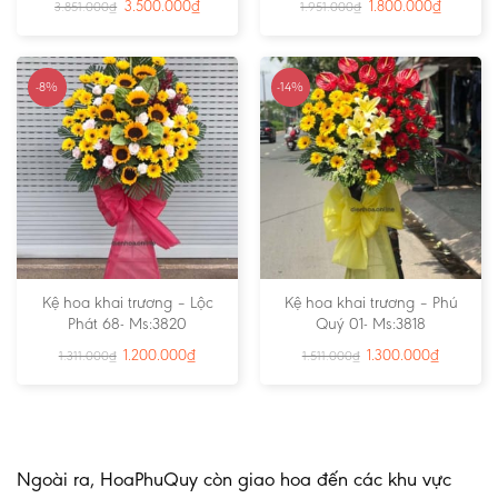
3.500.000
₫
1.800.000
₫
3.851.000
₫
1.951.000
₫
-8%
-14%
Kệ hoa khai trương – Lộc
Kệ hoa khai trương – Phú
Phát 68- Ms:3820
Quý 01- Ms:3818
1.200.000
₫
1.300.000
₫
1.311.000
₫
1.511.000
₫
Ngoài ra, HoaPhuQuy còn giao hoa đến các khu vực