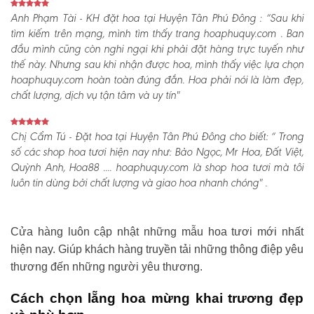
Anh Phạm Tài - KH đặt hoa tại Huyện Tân Phú Đông :
“Sau khi
tìm kiếm trên mạng, mình tìm thấy trang hoaphuquy.com . Ban
đầu mình cũng còn nghi ngại khi phải đặt hàng trực tuyến như
thế này. Nhưng sau khi nhận được hoa, mình thấy việc lựa chọn
hoaphuquy.com hoàn toàn đúng đắn. Hoa phải nói là làm đẹp,
chất lượng, dịch vụ tận tâm và uy tín"
Chị Cẩm Tú - Đặt hoa tại Huyện Tân Phú Đông cho biết:
“ Trong
số các shop hoa tươi hiện nay như: Bảo Ngọc, Mr Hoa, Đất Việt,
Quỳnh Anh, Hoa88 .... hoaphuquy.com là shop hoa tươi mà tôi
luôn tin dùng bởi chất lượng và giao hoa nhanh chóng" .
Cửa hàng luôn cập nhật những mẫu hoa tươi mới nhất
hiện nay. Giúp khách hàng truyền tải những thông điệp yêu
thương đến những người yêu thương.
Cách chọn lẵng hoa mừng khai trương đẹp