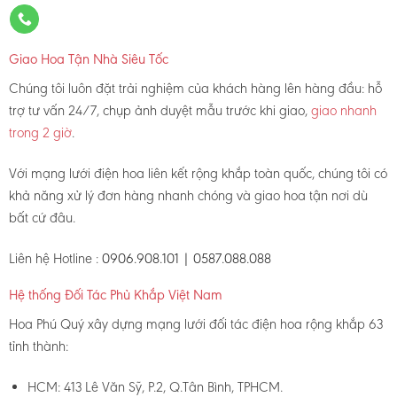
Giao Hoa Tận Nhà Siêu Tốc
Chúng tôi luôn đặt trải nghiệm của khách hàng lên hàng đầu: hỗ
trợ tư vấn 24/7, chụp ảnh duyệt mẫu trước khi giao,
giao nhanh
trong 2 giờ
.
Với mạng lưới điện hoa liên kết rộng khắp toàn quốc, chúng tôi có
khả năng xử lý đơn hàng nhanh chóng và giao hoa tận nơi dù
bất cứ đâu.
Liên hệ Hotline :
0906.908.101 | 0587.088.088
Hệ thống Đối Tác Phủ Khắp Việt Nam
Hoa Phú Quý xây dựng mạng lưới đối tác điện hoa rộng khắp 63
tỉnh thành:
HCM: 413 Lê Văn Sỹ, P.2, Q.Tân Bình, TPHCM.