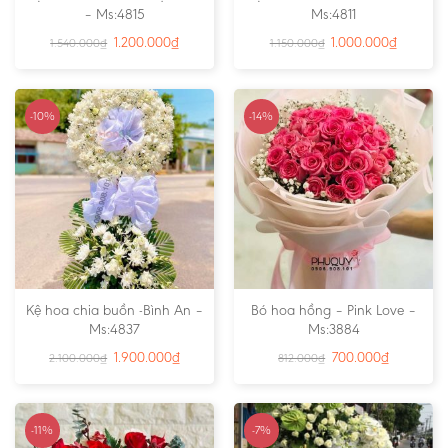
– Ms:4815
Ms:4811
1.200.000
₫
1.000.000
₫
1.540.000
₫
1.150.000
₫
-10%
-14%
Kệ hoa chia buồn -Bình An –
Bó hoa hồng – Pink Love –
Ms:4837
Ms:3884
1.900.000
₫
700.000
₫
2.100.000
₫
812.000
₫
-11%
-7%