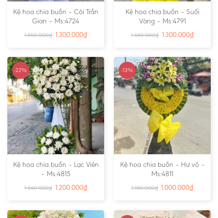
Kệ hoa chia buồn – Cõi Trần
Kệ hoa chia buồn – Suối
Gian – Ms:4724
Vàng – Ms:4791
1.300.000
₫
1.300.000
₫
1.550.000
₫
1.550.000
₫
-22%
-13%
Kệ hoa chia buồn – Lạc Viên
Kệ hoa chia buồn – Hư vô –
– Ms:4815
Ms:4811
1.200.000
₫
1.000.000
₫
1.540.000
₫
1.150.000
₫