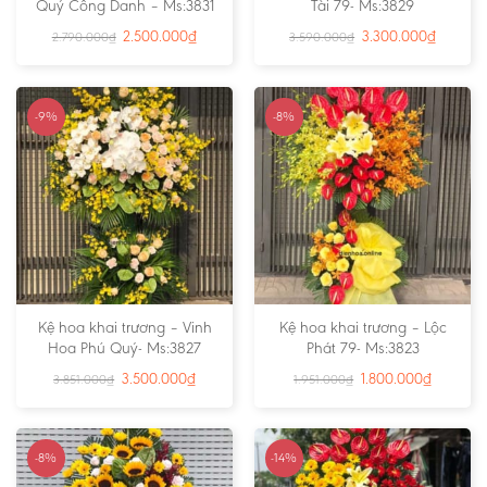
Quý Công Danh – Ms:3831
Tài 79- Ms:3829
2.500.000
₫
3.300.000
₫
2.790.000
₫
3.590.000
₫
-9%
-8%
Kệ hoa khai trương – Vinh
Kệ hoa khai trương – Lộc
Hoa Phú Quý- Ms:3827
Phát 79- Ms:3823
3.500.000
₫
1.800.000
₫
3.851.000
₫
1.951.000
₫
-8%
-14%