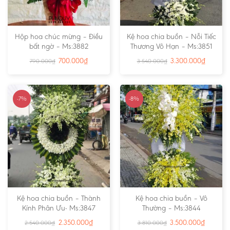
Hộp hoa chúc mừng – Điều
Kệ hoa chia buồn – Nỗi Tiếc
bất ngờ – Ms:3882
Thương Vô Hạn – Ms:3851
700.000
₫
3.300.000
₫
790.000
₫
3.540.000
₫
-7%
-8%
Kệ hoa chia buồn – Thành
Kệ hoa chia buồn – Vô
Kính Phân Ưu- Ms:3847
Thường – Ms:3844
2.350.000
₫
3.500.000
₫
2.540.000
₫
3.810.000
₫