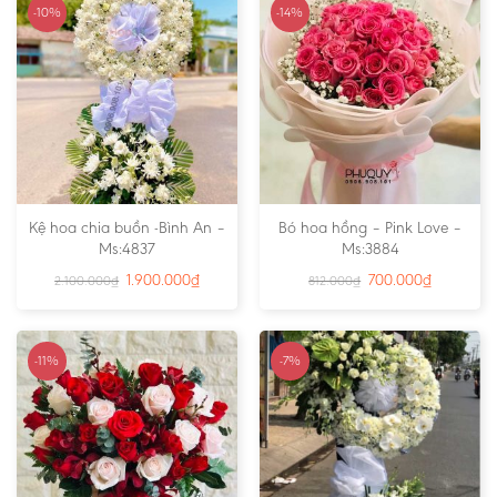
-10%
-14%
Kệ hoa chia buồn -Bình An –
Bó hoa hồng – Pink Love –
Ms:4837
Ms:3884
1.900.000
₫
700.000
₫
2.100.000
₫
812.000
₫
-11%
-7%