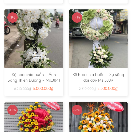
-3%
-4%
Kệ hoa chia buồn – Ánh
Kệ hoa chia buồn – Sự sống
Sáng Thiên Đường – Ms:3841
đời đời- Ms:3839
6.000.000
₫
2.500.000
₫
6.210.000
₫
2.610.000
₫
-13%
-13%