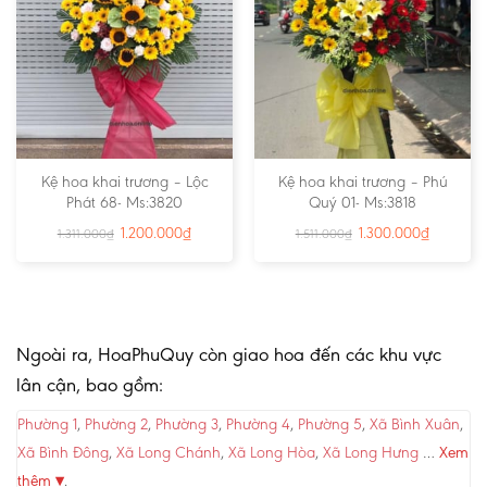
Kệ hoa khai trương – Lộc
Kệ hoa khai trương – Phú
Phát 68- Ms:3820
Quý 01- Ms:3818
1.200.000
₫
1.300.000
₫
1.311.000
₫
1.511.000
₫
Ngoài ra, HoaPhuQuy còn giao hoa đến các khu vực
lân cận, bao gồm:
Phường 1
,
Phường 2
,
Phường 3
,
Phường 4
,
Phường 5
,
Xã Bình Xuân
,
Xã Bình Đông
,
Xã Long Chánh
,
Xã Long Hòa
,
Xã Long Hưng
…
Xem
thêm ▾
.