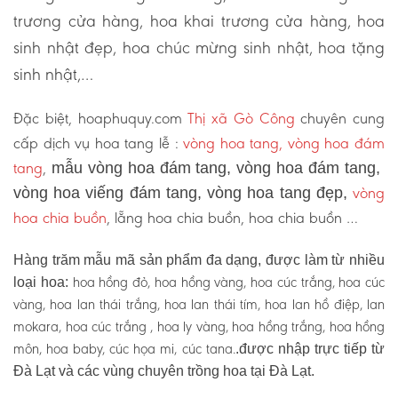
trương cửa hàng, hoa khai trương cửa hàng, hoa
sinh nhật đẹp, hoa chúc mừng sinh nhật, hoa tặng
sinh nhật,…
Đặc biệt, hoaphuquy.com
Thị xã Gò Công
chuyên cung
cấp dịch vụ hoa tang lễ :
vòng hoa tang, vòng hoa đám
tang
,
mẫu vòng hoa đám tang, vòng hoa đám tang,
vòng
vòng hoa viếng đám tang, vòng hoa tang đẹp,
hoa chia buồn
, lẵng hoa chia buồn, hoa chia buồn …
Hàng trăm mẫu mã sản phẩm đa dạng, được làm từ nhiều
hoa hồng đỏ, hoa hồng vàng, hoa cúc trắng, hoa cúc
loại hoa:
vàng, hoa lan thái trắng, hoa lan thái tím, hoa lan hồ điệp, lan
mokara, hoa cúc trắng , hoa ly vàng, hoa hồng trắng, hoa hồng
môn, hoa baby, cúc họa mi, cúc tana.
.được nhập trực tiếp từ
Đà Lạt và các vùng chuyên trồng hoa tại Đà Lạt.