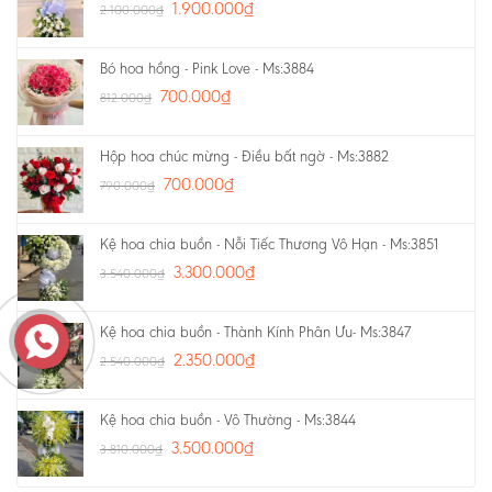
1.900.000
₫
2.100.000
₫
Bó hoa hồng - Pink Love - Ms:3884
700.000
₫
812.000
₫
Hộp hoa chúc mừng - Điều bất ngờ - Ms:3882
700.000
₫
790.000
₫
Kệ hoa chia buồn - Nỗi Tiếc Thương Vô Hạn - Ms:3851
3.300.000
₫
3.540.000
₫
Kệ hoa chia buồn - Thành Kính Phân Ưu- Ms:3847
2.350.000
₫
2.540.000
₫
Kệ hoa chia buồn - Vô Thường - Ms:3844
3.500.000
₫
3.810.000
₫