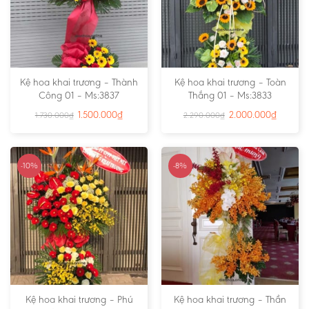
Kệ hoa khai trương – Thành
Kệ hoa khai trương – Toàn
Công 01 – Ms:3837
Thắng 01 – Ms:3833
1.500.000
₫
2.000.000
₫
1.730.000
₫
2.290.000
₫
-10%
-8%
Kệ hoa khai trương – Phú
Kệ hoa khai trương – Thần