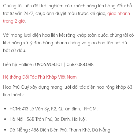
Chúng tôi luôn đặt trải nghiệm của khách hàng lên hàng đầu: hỗ
trợ tư vấn 24/7, chụp ảnh duyệt mẫu trước khi giao,
giao nhanh
trong 2 giờ
.
Với mạng lưới điện hoa liên kết rộng khắp toàn quốc, chúng tôi có
khả năng xử lý đơn hàng nhanh chóng và giao hoa tận nơi dù
bất cứ đâu.
Liên hệ Hotline :
0906.908.101 | 0587.088.088
Hệ thống Đối Tác Phủ Khắp Việt Nam
Hoa Phú Quý xây dựng mạng lưới đối tác điện hoa rộng khắp 63
tỉnh thành:
HCM: 413 Lê Văn Sỹ, P.2, Q.Tân Bình, TPHCM.
Hà Nội : 56B Trần Phú, Ba Đình, Hà Nội.
Đà Nẵng : 486 Điện Biên Phủ, Thanh Khê, Đà Nẵng