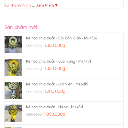
Xã Thanh Ninh
…
Xem thêm ▾
.
Sản phẩm mới
Kệ hoa chia buồn - Cõi Trần Gian - Ms:4724
1.300.000
₫
1.550.000
₫
Kệ hoa chia buồn - Suối Vàng - Ms:4791
1.300.000
₫
1.550.000
₫
Kệ hoa chia buồn - Lạc Viên - Ms:4815
1.200.000
₫
1.540.000
₫
Kệ hoa chia buồn - Hư vô - Ms:4811
1.000.000
₫
1.150.000
₫