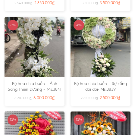
2.350.000
₫
3.500.000
₫
2.540.000
₫
3.810.000
₫
-3%
-4%
Kệ hoa chia buồn – Ánh
Kệ hoa chia buồn – Sự sống
Sáng Thiên Đường – Ms:3841
đời đời- Ms:3839
6.000.000
₫
2.500.000
₫
6.210.000
₫
2.610.000
₫
-13%
-13%