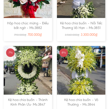
Hộp hoa chúc mừng – Điều
Kệ hoa chia buồn – Nỗi Tiếc
bất ngờ – Ms:3882
Thương Vô Hạn – Ms:3851
700.000
₫
3.300.000
₫
790.000
₫
3.540.000
₫
-7%
-8%
Kệ hoa chia buồn – Thành
Kệ hoa chia buồn – Vô
Kính Phân Ưu- Ms:3847
Thường – Ms:3844