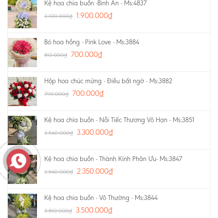
Kệ hoa chia buồn -Bình An - Ms:4837
1.900.000
₫
2.100.000
₫
Bó hoa hồng - Pink Love - Ms:3884
700.000
₫
812.000
₫
Hộp hoa chúc mừng - Điều bất ngờ - Ms:3882
700.000
₫
790.000
₫
Kệ hoa chia buồn - Nỗi Tiếc Thương Vô Hạn - Ms:3851
3.300.000
₫
3.540.000
₫
Kệ hoa chia buồn - Thành Kính Phân Ưu- Ms:3847
2.350.000
₫
2.540.000
₫
Kệ hoa chia buồn - Vô Thường - Ms:3844
3.500.000
₫
3.810.000
₫