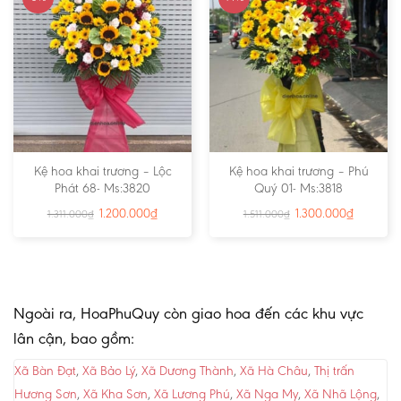
Kệ hoa khai trương – Lộc
Kệ hoa khai trương – Phú
Phát 68- Ms:3820
Quý 01- Ms:3818
1.200.000
₫
1.300.000
₫
1.311.000
₫
1.511.000
₫
Ngoài ra, HoaPhuQuy còn giao hoa đến các khu vực
lân cận, bao gồm:
Xã Bàn Đạt
,
Xã Bảo Lý
,
Xã Dương Thành
,
Xã Hà Châu
,
Thị trấn
Hương Sơn
,
Xã Kha Sơn
,
Xã Lương Phú
,
Xã Nga My
,
Xã Nhã Lộng
,