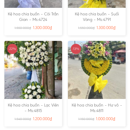
Kệ hoa chia buồn – Cõi Trần
Kệ hoa chia buồn – Suối
Gian – Ms:4724
Vàng – Ms:4791
1.300.000
₫
1.300.000
₫
1.550.000
₫
1.550.000
₫
-22%
-13%
Kệ hoa chia buồn – Lạc Viên
Kệ hoa chia buồn – Hư vô –
– Ms:4815
Ms:4811
1.200.000
₫
1.000.000
₫
1.540.000
₫
1.150.000
₫