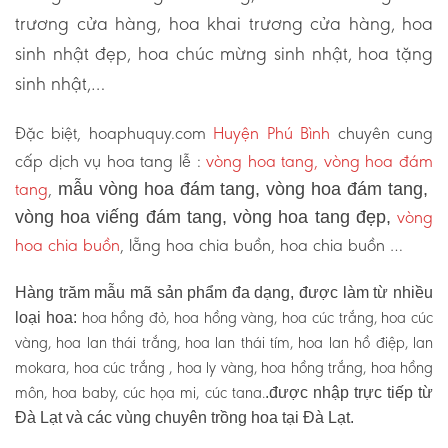
trương cửa hàng, hoa khai trương cửa hàng, hoa
sinh nhật đẹp, hoa chúc mừng sinh nhật, hoa tặng
sinh nhật,…
Đặc biệt, hoaphuquy.com
Huyện Phú Bình
chuyên cung
cấp dịch vụ hoa tang lễ :
vòng hoa tang, vòng hoa đám
tang
,
mẫu vòng hoa đám tang, vòng hoa đám tang,
vòng
vòng hoa viếng đám tang, vòng hoa tang đẹp,
hoa chia buồn
, lẵng hoa chia buồn, hoa chia buồn …
Hàng trăm mẫu mã sản phẩm đa dạng, được làm từ nhiều
hoa hồng đỏ, hoa hồng vàng, hoa cúc trắng, hoa cúc
loại hoa:
vàng, hoa lan thái trắng, hoa lan thái tím, hoa lan hồ điệp, lan
mokara, hoa cúc trắng , hoa ly vàng, hoa hồng trắng, hoa hồng
môn, hoa baby, cúc họa mi, cúc tana.
.được nhập trực tiếp từ
Đà Lạt và các vùng chuyên trồng hoa tại Đà Lạt.