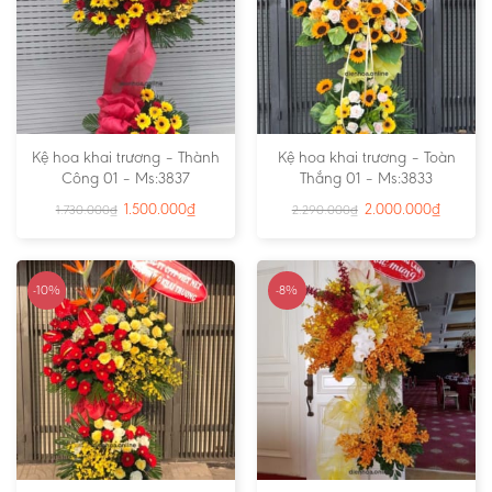
Kệ hoa khai trương – Thành
Kệ hoa khai trương – Toàn
Công 01 – Ms:3837
Thắng 01 – Ms:3833
1.500.000
₫
2.000.000
₫
1.730.000
₫
2.290.000
₫
-10%
-8%