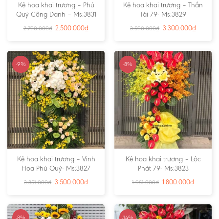
Kệ hoa khai trương – Phú
Kệ hoa khai trương – Thần
Quý Công Danh – Ms:3831
Tài 79- Ms:3829
2.500.000
₫
3.300.000
₫
2.790.000
₫
3.590.000
₫
-9%
-8%
Kệ hoa khai trương – Vinh
Kệ hoa khai trương – Lộc
Hoa Phú Quý- Ms:3827
Phát 79- Ms:3823
3.500.000
₫
1.800.000
₫
3.851.000
₫
1.951.000
₫
-8%
-14%