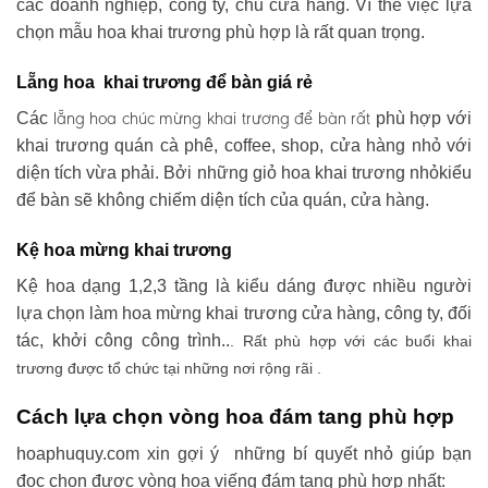
các doanh nghiệp, công ty, chủ cửa hàng. Vì thế việc lựa
chọn mẫu hoa khai trương phù hợp là rất quan trọng.
Lẵng hoa khai trương để bàn giá rẻ
lẵng hoa chúc mừng khai trương
để bàn rất
Các
phù hợp với
khai trương quán cà phê, coffee, shop, cửa hàng nhỏ với
diện tích vừa phải. Bởi những giỏ hoa khai trương nhỏkiểu
để bàn sẽ không chiếm diện tích của quán, cửa hàng.
Kệ hoa mừng khai trương
Kệ hoa dạng 1,2,3 tầng là kiểu dáng được nhiều người
lựa chọn làm hoa mừng khai trương cửa hàng, công ty, đối
tác, khởi công công trình..
. Rất phù hợp với các buổi khai
trương được tổ chức tại những nơi rộng rãi .
Cách lựa chọn vòng hoa đám tang phù hợp
hoaphuquy.com xin gợi ý những bí quyết nhỏ giúp bạn
đọc chọn được vòng hoa viếng đám tang phù hợp nhất: