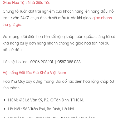
Giao Hoa Tận Nhà Siêu Tốc
Chúng tôi luôn đặt trải nghiệm của khách hàng lên hàng đầu: hỗ
trợ tư vấn 24/7, chụp ảnh duyệt mẫu trước khi giao,
giao nhanh
trong 2 giờ
.
Với mạng lưới điện hoa liên kết rộng khắp toàn quốc, chúng tôi có
khả năng xử lý đơn hàng nhanh chóng và giao hoa tận nơi dù
bất cứ đâu.
Liên hệ Hotline :
0906.908.101 | 0587.088.088
Hệ thống Đối Tác Phủ Khắp Việt Nam
Hoa Phú Quý xây dựng mạng lưới đối tác điện hoa rộng khắp 63
tỉnh thành:
HCM: 413 Lê Văn Sỹ, P.2, Q.Tân Bình, TPHCM.
Hà Nội : 56B Trần Phú, Ba Đình, Hà Nội.