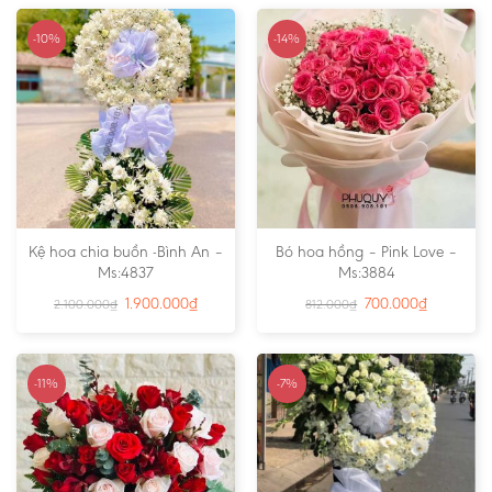
-10%
-14%
Kệ hoa chia buồn -Bình An –
Bó hoa hồng – Pink Love –
Ms:4837
Ms:3884
1.900.000
₫
700.000
₫
2.100.000
₫
812.000
₫
-11%
-7%