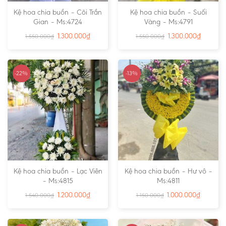
Kệ hoa chia buồn – Cõi Trần
Kệ hoa chia buồn – Suối
Gian – Ms:4724
Vàng – Ms:4791
1.300.000
₫
1.300.000
₫
1.550.000
₫
1.550.000
₫
-22%
-13%
Kệ hoa chia buồn – Lạc Viên
Kệ hoa chia buồn – Hư vô –
– Ms:4815
Ms:4811
1.200.000
₫
1.000.000
₫
1.540.000
₫
1.150.000
₫