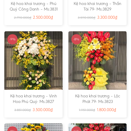
Kệ hoa khai trương – Phú
Kệ hoa khai trương – Thần
Quý Công Danh – Ms:3831
Tài 79- Ms:3829
2.500.000
₫
3.300.000
₫
2.790.000
₫
3.590.000
₫
-9%
-8%
Kệ hoa khai trương – Vinh
Kệ hoa khai trương – Lộc
Hoa Phú Quý- Ms:3827
Phát 79- Ms:3823
3.500.000
₫
1.800.000
₫
3.851.000
₫
1.951.000
₫