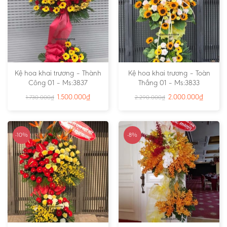
Kệ hoa khai trương – Thành
Kệ hoa khai trương – Toàn
Công 01 – Ms:3837
Thắng 01 – Ms:3833
1.500.000
₫
2.000.000
₫
1.730.000
₫
2.290.000
₫
-10%
-8%