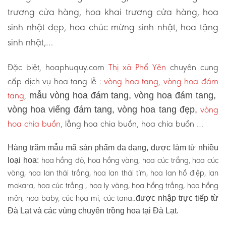
trương cửa hàng, hoa khai trương cửa hàng, hoa
sinh nhật đẹp, hoa chúc mừng sinh nhật, hoa tặng
sinh nhật,…
Đặc biệt, hoaphuquy.com
Thị xã Phổ Yên
chuyên cung
cấp dịch vụ hoa tang lễ :
vòng hoa tang, vòng hoa đám
tang
,
mẫu vòng hoa đám tang, vòng hoa đám tang,
vòng
vòng hoa viếng đám tang, vòng hoa tang đẹp,
hoa chia buồn
, lẵng hoa chia buồn, hoa chia buồn …
Hàng trăm mẫu mã sản phẩm đa dạng, được làm từ nhiều
hoa hồng đỏ, hoa hồng vàng, hoa cúc trắng, hoa cúc
loại hoa:
vàng, hoa lan thái trắng, hoa lan thái tím, hoa lan hồ điệp, lan
mokara, hoa cúc trắng , hoa ly vàng, hoa hồng trắng, hoa hồng
môn, hoa baby, cúc họa mi, cúc tana.
.được nhập trực tiếp từ
Đà Lạt và các vùng chuyên trồng hoa tại Đà Lạt.