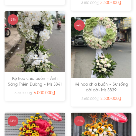
3.500.000
₫
3.810.000
₫
-3%
-4%
Kệ hoa chia buồn – Ánh
Sáng Thiên Đường – Ms:3841
Kệ hoa chia buồn – Sự sống
đời đời- Ms:3839
6.000.000
₫
6.210.000
₫
2.500.000
₫
2.610.000
₫
-13%
-13%