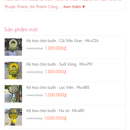
Thuận Thành
,
Xã Thành Công
…
Xem thêm ▾
.
Sản phẩm mới
Kệ hoa chia buồn - Cõi Trần Gian - Ms:4724
1.300.000
₫
1.550.000
₫
Kệ hoa chia buồn - Suối Vàng - Ms:4791
1.300.000
₫
1.550.000
₫
Kệ hoa chia buồn - Lạc Viên - Ms:4815
1.200.000
₫
1.540.000
₫
Kệ hoa chia buồn - Hư vô - Ms:4811
1.000.000
₫
1.150.000
₫