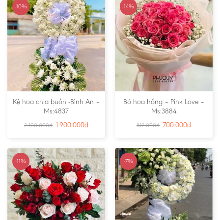
-10%
-14%
Kệ hoa chia buồn -Bình An –
Bó hoa hồng – Pink Love –
Ms:4837
Ms:3884
1.900.000
₫
700.000
₫
2.100.000
₫
812.000
₫
-11%
-7%