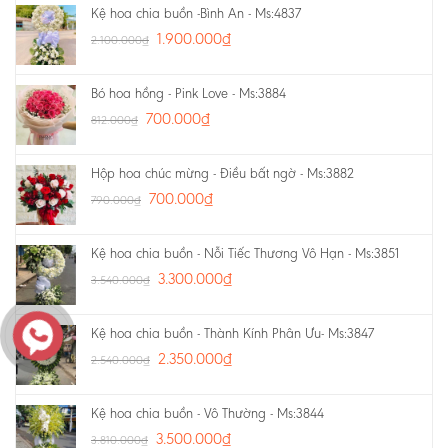
Kệ hoa chia buồn -Bình An - Ms:4837
1.900.000
₫
2.100.000
₫
Bó hoa hồng - Pink Love - Ms:3884
700.000
₫
812.000
₫
Hộp hoa chúc mừng - Điều bất ngờ - Ms:3882
700.000
₫
790.000
₫
Kệ hoa chia buồn - Nỗi Tiếc Thương Vô Hạn - Ms:3851
3.300.000
₫
3.540.000
₫
Kệ hoa chia buồn - Thành Kính Phân Ưu- Ms:3847
2.350.000
₫
2.540.000
₫
Kệ hoa chia buồn - Vô Thường - Ms:3844
3.500.000
₫
3.810.000
₫