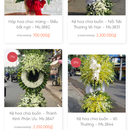
Hộp hoa chúc mừng – Điều
Kệ hoa chia buồn – Nỗi Tiếc
bất ngờ – Ms:3882
Thương Vô Hạn – Ms:3851
700.000
₫
3.300.000
₫
790.000
₫
3.540.000
₫
-7%
-8%
Kệ hoa chia buồn – Thành
Kính Phân Ưu- Ms:3847
Kệ hoa chia buồn – Vô
Thường – Ms:3844
2.350.000
₫
2.540.000
₫