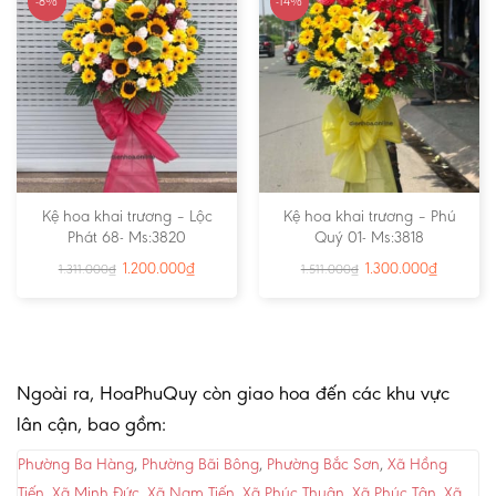
-8%
-14%
Kệ hoa khai trương – Lộc
Kệ hoa khai trương – Phú
Phát 68- Ms:3820
Quý 01- Ms:3818
1.200.000
₫
1.300.000
₫
1.311.000
₫
1.511.000
₫
Ngoài ra, HoaPhuQuy còn giao hoa đến các khu vực
lân cận, bao gồm:
Phường Ba Hàng
,
Phường Bãi Bông
,
Phường Bắc Sơn
,
Xã Hồng
Tiến
,
Xã Minh Đức
,
Xã Nam Tiến
,
Xã Phúc Thuận
,
Xã Phúc Tân
,
Xã