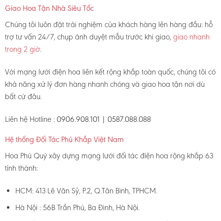
Giao Hoa Tận Nhà Siêu Tốc
Chúng tôi luôn đặt trải nghiệm của khách hàng lên hàng đầu: hỗ
trợ tư vấn 24/7, chụp ảnh duyệt mẫu trước khi giao,
giao nhanh
trong 2 giờ
.
Với mạng lưới điện hoa liên kết rộng khắp toàn quốc, chúng tôi có
khả năng xử lý đơn hàng nhanh chóng và giao hoa tận nơi dù
bất cứ đâu.
Liên hệ Hotline :
0906.908.101 | 0587.088.088
Hệ thống Đối Tác Phủ Khắp Việt Nam
Hoa Phú Quý xây dựng mạng lưới đối tác điện hoa rộng khắp 63
tỉnh thành:
HCM: 413 Lê Văn Sỹ, P.2, Q.Tân Bình, TPHCM.
Hà Nội : 56B Trần Phú, Ba Đình, Hà Nội.