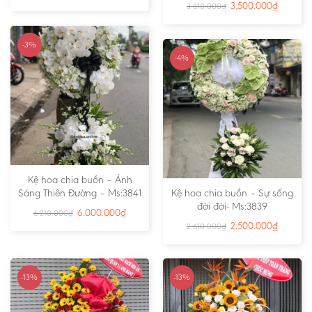
3.500.000
₫
3.810.000
₫
-3%
-4%
Kệ hoa chia buồn – Ánh
Sáng Thiên Đường – Ms:3841
Kệ hoa chia buồn – Sự sống
đời đời- Ms:3839
6.000.000
₫
6.210.000
₫
2.500.000
₫
2.610.000
₫
-13%
-13%