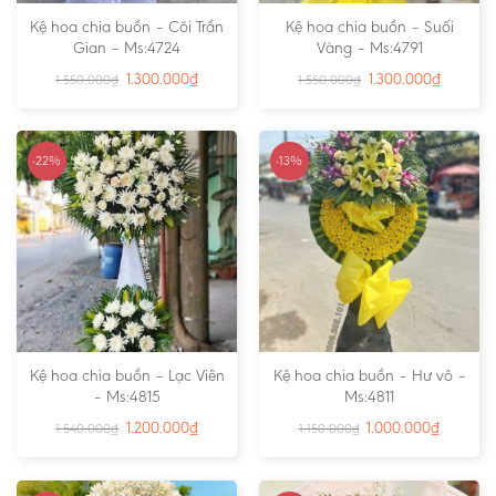
Kệ hoa chia buồn – Cõi Trần
Kệ hoa chia buồn – Suối
Gian – Ms:4724
Vàng – Ms:4791
1.300.000
₫
1.300.000
₫
1.550.000
₫
1.550.000
₫
-22%
-13%
Kệ hoa chia buồn – Lạc Viên
Kệ hoa chia buồn – Hư vô –
– Ms:4815
Ms:4811
1.200.000
₫
1.000.000
₫
1.540.000
₫
1.150.000
₫