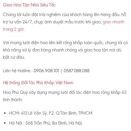
Giao Hoa Tận Nhà Siêu Tốc
Chúng tôi luôn đặt trải nghiệm của khách hàng lên hàng đầu: hỗ
trợ tư vấn 24/7, chụp ảnh duyệt mẫu trước khi giao,
giao nhanh
trong 2 giờ
.
Với mạng lưới điện hoa liên kết rộng khắp toàn quốc, chúng tôi có
khả năng xử lý đơn hàng nhanh chóng và giao hoa tận nơi dù
bất cứ đâu.
Liên hệ Hotline :
0906.908.101 | 0587.088.088
Hệ thống Đối Tác Phủ Khắp Việt Nam
Hoa Phú Quý xây dựng mạng lưới đối tác điện hoa rộng khắp 63
tỉnh thành:
HCM: 413 Lê Văn Sỹ, P.2, Q.Tân Bình, TPHCM.
Hà Nội : 56B Trần Phú, Ba Đình, Hà Nội.