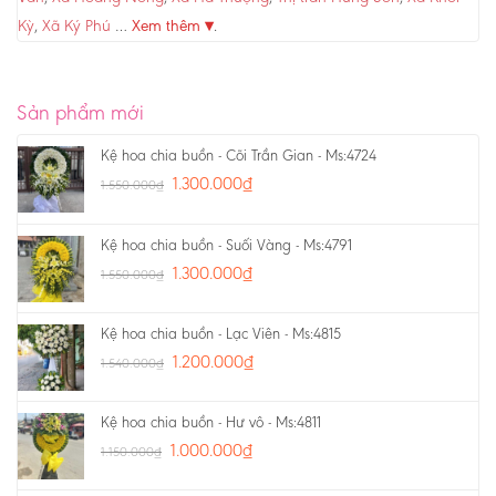
Kỳ
,
Xã Ký Phú
…
Xem thêm ▾
.
Sản phẩm mới
Kệ hoa chia buồn - Cõi Trần Gian - Ms:4724
1.300.000
₫
1.550.000
₫
Kệ hoa chia buồn - Suối Vàng - Ms:4791
1.300.000
₫
1.550.000
₫
Kệ hoa chia buồn - Lạc Viên - Ms:4815
1.200.000
₫
1.540.000
₫
Kệ hoa chia buồn - Hư vô - Ms:4811
1.000.000
₫
1.150.000
₫