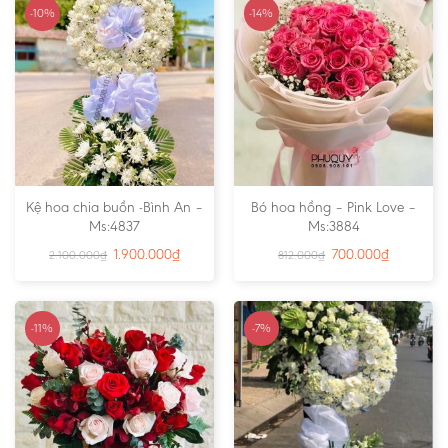
-10%
-14%
Kệ hoa chia buồn -Bình An –
Bó hoa hồng – Pink Love –
Ms:4837
Ms:3884
1.900.000
₫
700.000
₫
2.100.000
₫
812.000
₫
-11%
-7%