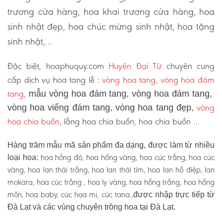
trương cửa hàng, hoa khai trương cửa hàng, hoa
sinh nhật đẹp, hoa chúc mừng sinh nhật, hoa tặng
sinh nhật,…
Đặc biệt, hoaphuquy.com
Huyện Đại Từ
chuyên cung
cấp dịch vụ hoa tang lễ :
vòng hoa tang, vòng hoa đám
tang
,
mẫu vòng hoa đám tang, vòng hoa đám tang,
vòng
vòng hoa viếng đám tang, vòng hoa tang đẹp,
hoa chia buồn
, lẵng hoa chia buồn, hoa chia buồn …
Hàng trăm mẫu mã sản phẩm đa dạng, được làm từ nhiều
hoa hồng đỏ, hoa hồng vàng, hoa cúc trắng, hoa cúc
loại hoa:
vàng, hoa lan thái trắng, hoa lan thái tím, hoa lan hồ điệp, lan
mokara, hoa cúc trắng , hoa ly vàng, hoa hồng trắng, hoa hồng
môn, hoa baby, cúc họa mi, cúc tana.
.được nhập trực tiếp từ
Đà Lạt và các vùng chuyên trồng hoa tại Đà Lạt.