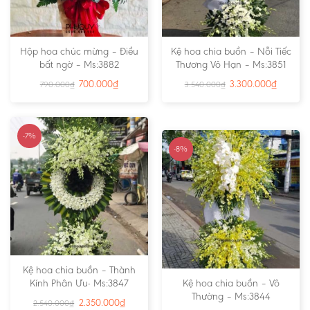
Hộp hoa chúc mừng – Điều
Kệ hoa chia buồn – Nỗi Tiếc
bất ngờ – Ms:3882
Thương Vô Hạn – Ms:3851
700.000
₫
3.300.000
₫
790.000
₫
3.540.000
₫
-7%
-8%
Kệ hoa chia buồn – Thành
Kính Phân Ưu- Ms:3847
Kệ hoa chia buồn – Vô
Thường – Ms:3844
2.350.000
₫
2.540.000
₫