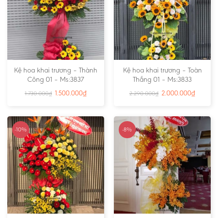
Kệ hoa khai trương – Thành
Kệ hoa khai trương – Toàn
Công 01 – Ms:3837
Thắng 01 – Ms:3833
1.500.000
₫
2.000.000
₫
1.730.000
₫
2.290.000
₫
-10%
-8%