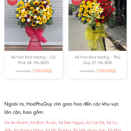
-8%
-14%
Kệ hoa khai trương – Lộc
Kệ hoa khai trương – Phú
Phát 68- Ms:3820
Quý 01- Ms:3818
1.200.000
₫
1.300.000
₫
1.311.000
₫
1.511.000
₫
Ngoài ra, HoaPhuQuy còn giao hoa đến các khu vực
lân cận, bao gồm:
Xã An Khánh
,
Xã Bình Thuận
,
Xã Bản Ngoại
,
Xã Cát Nê
,
Xã Cù
Vân
,
Xã Hoàng Nông
,
Xã Hà Thượng
,
Thị trấn Hùng Sơn
,
Xã Khôi