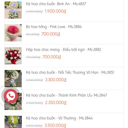
Kệ hoa chia buồn -Bình An - Ms:4837
1.900.000
₫
2.100.000
₫
Bó hoa hồng - Pink Love - Ms:3884
700.000
₫
812.000
₫
Hộp hoa chúc mừng - Điều bất ngờ - Ms:3882
700.000
₫
790.000
₫
Kệ hoa chia buồn - Nỗi Tiếc Thương Vô Hạn - Ms:3851
3.300.000
₫
3.540.000
₫
Kệ hoa chia buồn - Thành Kính Phân Ưu- Ms:3847
2.350.000
₫
2.540.000
₫
Kệ hoa chia buồn - Vô Thường - Ms:3844
3.500.000
₫
3.810.000
₫