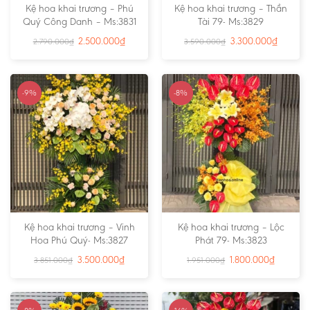
Kệ hoa khai trương – Phú
Kệ hoa khai trương – Thần
Quý Công Danh – Ms:3831
Tài 79- Ms:3829
2.500.000
₫
3.300.000
₫
2.790.000
₫
3.590.000
₫
-9%
-8%
Kệ hoa khai trương – Vinh
Kệ hoa khai trương – Lộc
Hoa Phú Quý- Ms:3827
Phát 79- Ms:3823
3.500.000
₫
1.800.000
₫
3.851.000
₫
1.951.000
₫