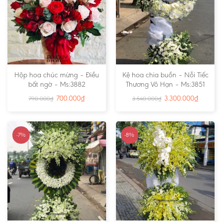
Hộp hoa chúc mừng – Điều
Kệ hoa chia buồn – Nỗi Tiếc
bất ngờ – Ms:3882
Thương Vô Hạn – Ms:3851
700.000
₫
3.300.000
₫
790.000
₫
3.540.000
₫
-7%
-8%