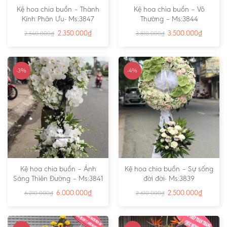
Kệ hoa chia buồn – Thành
Kệ hoa chia buồn – Vô
Kính Phân Ưu- Ms:3847
Thường – Ms:3844
2.350.000
₫
3.500.000
₫
2.540.000
₫
3.810.000
₫
-3%
-4%
Kệ hoa chia buồn – Ánh
Kệ hoa chia buồn – Sự sống
Sáng Thiên Đường – Ms:3841
đời đời- Ms:3839
6.000.000
₫
2.500.000
₫
6.210.000
₫
2.610.000
₫