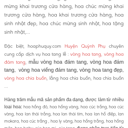
mừng khai trương cửa hàng, hoa chúc mừng khai
trương cửa hàng, hoa khai trương cửa hàng, hoa
sinh nhật đẹp, hoa chúc mừng sinh nhật, hoa tặng
sinh nhật,…
Đặc biệt, hoaphuquy.com
Huyện Quỳnh Phụ
chuyên
cung cấp dịch vụ hoa tang lễ :
vòng hoa tang, vòng hoa
đám tang
,
mẫu vòng hoa đám tang, vòng hoa đám
tang, vòng hoa viếng đám tang, vòng hoa tang đẹp,
vòng hoa chia buồn
, lẵng hoa chia buồn, hoa chia buồn
…
Hàng trăm mẫu mã sản phẩm đa dạng, được làm từ nhiều
hoa hồng đỏ, hoa hồng vàng, hoa cúc trắng, hoa cúc
loại hoa:
vàng, hoa lan thái trắng, hoa lan thái tím, hoa lan hồ điệp, lan
mokara, hoa cúc trắng , hoa ly vàng, hoa hồng trắng, hoa hồng