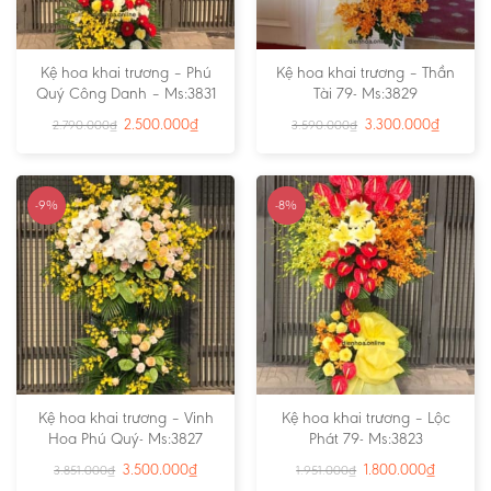
Kệ hoa khai trương – Phú
Kệ hoa khai trương – Thần
Quý Công Danh – Ms:3831
Tài 79- Ms:3829
2.500.000
₫
3.300.000
₫
2.790.000
₫
3.590.000
₫
-9%
-8%
Kệ hoa khai trương – Vinh
Kệ hoa khai trương – Lộc
Hoa Phú Quý- Ms:3827
Phát 79- Ms:3823
3.500.000
₫
1.800.000
₫
3.851.000
₫
1.951.000
₫