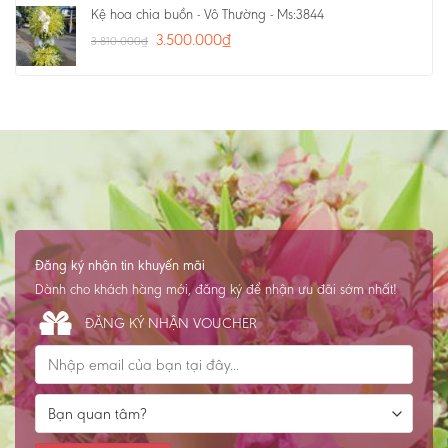
Kệ hoa chia buồn - Vô Thường - Ms:3844
3.500.000
₫
3.810.000
₫
Đăng ký nhận tin khuyến mãi
Dành cho khách hàng mới, đăng ký để nhận ưu đãi sớm nhất!
ĐĂNG KÝ NHẬN VOUCHER