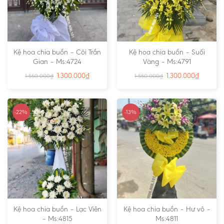
Kệ hoa chia buồn – Cõi Trần
Kệ hoa chia buồn – Suối
Gian – Ms:4724
Vàng – Ms:4791
1.300.000
₫
1.300.000
₫
1.550.000
₫
1.550.000
₫
-22%
-13%
Kệ hoa chia buồn – Lạc Viên
Kệ hoa chia buồn – Hư vô –
– Ms:4815
Ms:4811