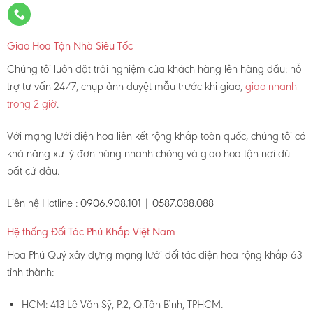
Giao Hoa Tận Nhà Siêu Tốc
Chúng tôi luôn đặt trải nghiệm của khách hàng lên hàng đầu: hỗ
trợ tư vấn 24/7, chụp ảnh duyệt mẫu trước khi giao,
giao nhanh
trong 2 giờ
.
Với mạng lưới điện hoa liên kết rộng khắp toàn quốc, chúng tôi có
khả năng xử lý đơn hàng nhanh chóng và giao hoa tận nơi dù
bất cứ đâu.
Liên hệ Hotline :
0906.908.101 | 0587.088.088
Hệ thống Đối Tác Phủ Khắp Việt Nam
Hoa Phú Quý xây dựng mạng lưới đối tác điện hoa rộng khắp 63
tỉnh thành:
HCM: 413 Lê Văn Sỹ, P.2, Q.Tân Bình, TPHCM.