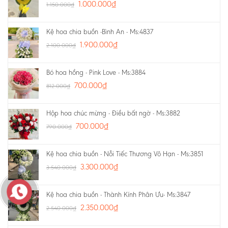
1.000.000
₫
1.150.000
₫
Kệ hoa chia buồn -Bình An - Ms:4837
1.900.000
₫
2.100.000
₫
Bó hoa hồng - Pink Love - Ms:3884
700.000
₫
812.000
₫
Hộp hoa chúc mừng - Điều bất ngờ - Ms:3882
700.000
₫
790.000
₫
Kệ hoa chia buồn - Nỗi Tiếc Thương Vô Hạn - Ms:3851
3.300.000
₫
3.540.000
₫
Kệ hoa chia buồn - Thành Kính Phân Ưu- Ms:3847
2.350.000
₫
2.540.000
₫