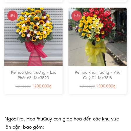
-8%
-14%
Kệ hoa khai trương – Lộc
Kệ hoa khai trương – Phú
Phát 68- Ms:3820
Quý 01- Ms:3818
1.200.000
₫
1.300.000
₫
1.311.000
₫
1.511.000
₫
Ngoài ra, HoaPhuQuy còn giao hoa đến các khu vực
lân cận, bao gồm: