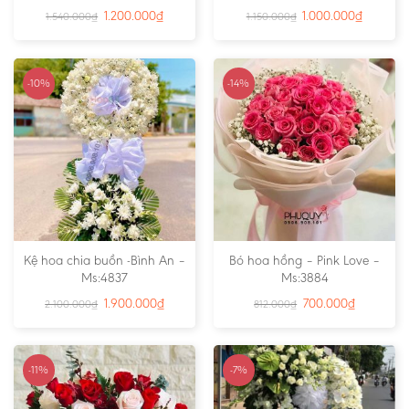
1.200.000
₫
1.000.000
₫
1.540.000
₫
1.150.000
₫
-10%
-14%
Kệ hoa chia buồn -Bình An –
Bó hoa hồng – Pink Love –
Ms:4837
Ms:3884
1.900.000
₫
700.000
₫
2.100.000
₫
812.000
₫
-11%
-7%