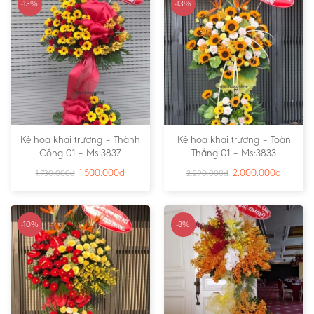
-13%
-13%
Kệ hoa khai trương – Thành
Kệ hoa khai trương – Toàn
Công 01 – Ms:3837
Thắng 01 – Ms:3833
1.500.000
₫
2.000.000
₫
1.730.000
₫
2.290.000
₫
-10%
-8%