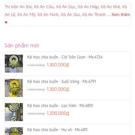
Thị trấn An Bài
,
Xã An Cầu
,
Xã An Dục
,
Xã An Hiệp
,
Xã An Khê
,
Xã
An Lễ
,
Xã An Mỹ
,
Xã An Ninh
,
Xã An Quí
,
Xã An Thanh
…
Xem thêm
▾
.
Sản phẩm mới
Kệ hoa chia buồn - Cõi Trần Gian - Ms:4724
1.300.000
₫
1.550.000
₫
Kệ hoa chia buồn - Suối Vàng - Ms:4791
1.300.000
₫
1.550.000
₫
Kệ hoa chia buồn - Lạc Viên - Ms:4815
1.200.000
₫
1.540.000
₫
Kệ hoa chia buồn - Hư vô - Ms:4811