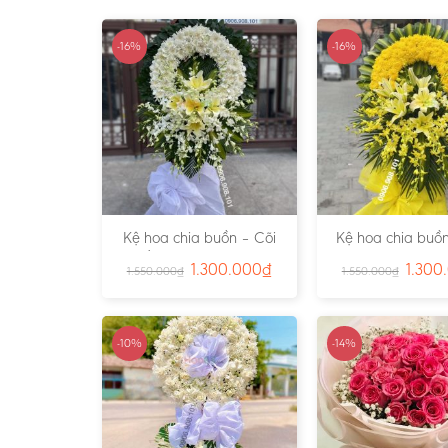
-16%
-16%
Kệ hoa chia buồn – Cõi
Kệ hoa chia buồn
Trần Gian – Ms:4724
Vàng – Ms:4
1.300.000
₫
1.300
1.550.000
₫
1.550.000
₫
-10%
-14%