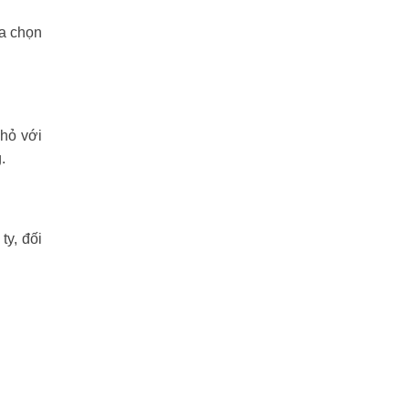
ựa chọn
nhỏ với
.
y, đối