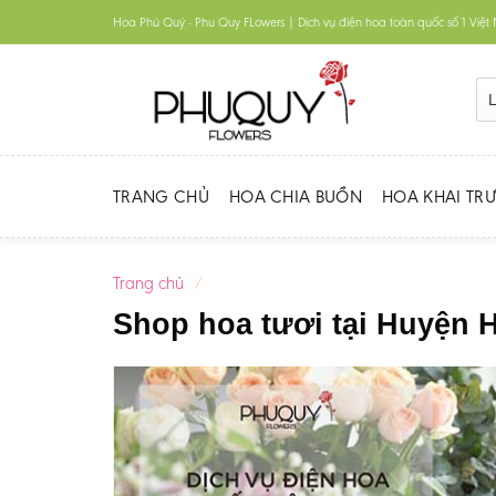
Skip
Hoa Phú Quý - Phu Quy FLowers | Dịch vụ điện hoa toàn quốc số 1 Việ
to
content
TRANG CHỦ
HOA CHIA BUỒN
HOA KHAI TR
Trang chủ
/
Shop hoa tươi tại Huyện 