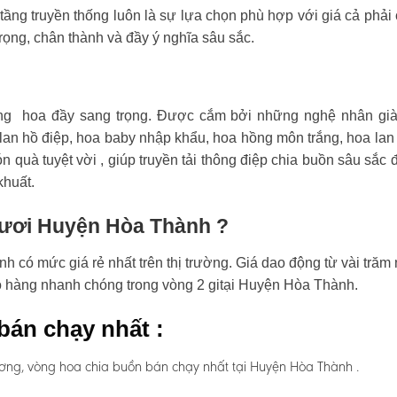
tầng truyền thống luôn là sự lựa chọn phù hợp với giá cả phải
rọng, chân thành và đầy ý nghĩa sâu sắc.
ng hoa đầy sang trọng. Được cắm bởi những nghệ nhân già
an hồ điệp, hoa baby nhập khẩu, hoa hồng môn trắng, hoa lan
n quà tuyệt vời , giúp truyền tải thông điệp chia buồn sâu sắc 
khuất.
 tươi Huyện Hòa Thành ?
có mức giá rẻ nhất trên thị trường. Giá dao động từ vài trăm
ao hàng nhanh chóng trong vòng 2 gitại Huyện Hòa Thành.
bán chạy nhất :
ơng, vòng hoa chia buồn bán chạy nhất tại Huyện Hòa Thành .