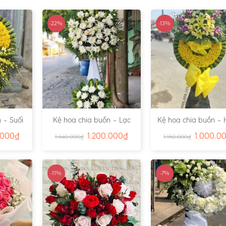
-22%
-13%
 – Suối
Kệ hoa chia buồn – Lạc
Kệ hoa chia buồn – 
791
Viên – Ms:4815
– Ms:4811
.000
₫
1.200.000
₫
1.000.0
1.540.000
₫
1.150.000
₫
-11%
-7%