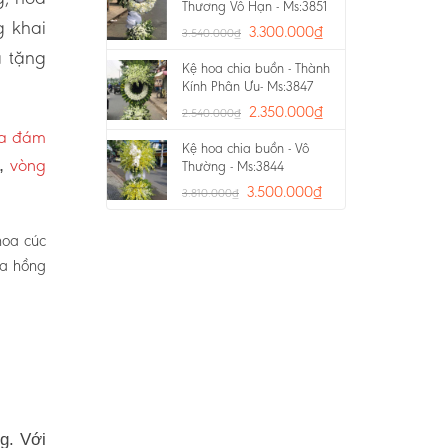
Thương Vô Hạn - Ms:3851
g khai
3.300.000
₫
3.540.000
₫
a tặng
Kệ hoa chia buồn - Thành
Kính Phân Ưu- Ms:3847
2.350.000
₫
2.540.000
₫
oa đám
Kệ hoa chia buồn - Vô
vòng
p,
Thường - Ms:3844
3.500.000
₫
3.810.000
₫
hoa cúc
oa hồng
g. Với