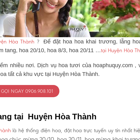
uyện Hòa Thành
?
Để đặt hoa hoa khai trương, lẵng ho
tại Huyện Hòa T
ám tang, hoa 20/10, hoa 8/3, hoa 20/11 …
iếm nhiều nơi. Dịch vụ hoa tươi của hoaphuquy.com , 
hoa tất cả khu vực tại Huyện Hòa Thành.
GỌI NGAY 0906.908.101
tang tại Huyện Hòa Thành
Thành
là hệ thống điện hoa, đặt hoa trực tuyến uy tín nhất hi
oa chúc mừng 20/10, hoa 20/11, hoa mừng khai trươn