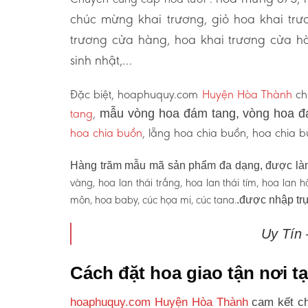
chúc mừng khai trương, giỏ hoa khai tr
trương cửa hàng, hoa khai trương cửa hà
sinh nhật,…
Đặc biệt, hoaphuquy.com
Huyện Hòa Thành
ch
tang
,
mẫu vòng hoa đám tang, vòng hoa đ
hoa chia buồn
, lẵng hoa chia buồn, hoa chia
Hàng trăm mẫu mã sản phẩm đa dạng, được làm
vàng, hoa lan thái trắng, hoa lan thái tím, hoa lan
môn, hoa baby, cúc họa mi, cúc tana.
.được nhập trự
Uy Tín
Cách đặt hoa giao tận nơi 
hoaphuquy.com Huyện Hòa Thành
cam kết ch