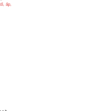
ổ, ấp,