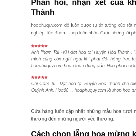
Phản hồi, nhận xét của k
Thành
hoaphuquy.com đã luôn được sự tin tưởng của rất n
nghiệp, tập đoàn…shop luôn nhận được những lời phản
Anh Phạm Tài - KH đặt hoa tại Huyện Hòa Thành :
“
mình cũng còn nghi ngại khi phải đặt hàng trực t
hoaphuquy.com hoàn toàn đúng đắn. Hoa phải nói là l
Chị Cẩm Tú - Đặt hoa tại Huyện Hòa Thành cho biế
Quỳnh Anh, Hoa88 .... hoaphuquy.com là shop hoa tươ
Cửa hàng luôn cập nhật những mẫu hoa tươi mớ
thương đến những người yêu thương.
Cách chọn lẵng hoa mừng k