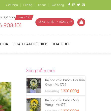
Giới thiệu
Liên hệ
Tin tức
Giỏ hàng
ài đặt hoa
Siêu tốc
ĐĂNG NHẬP / ĐĂNG KÝ
-908-101
 HOA
CHẬU LAN HỒ ĐIỆP
HOA CƯỚI
Sản phẩm mới
Kệ hoa chia buồn - Cõi Trần
Gian - Ms:4724
1.300.000
₫
1.550.000
₫
Kệ hoa chia buồn - Suối
Vàng - Ms:4791
1.300.000
₫