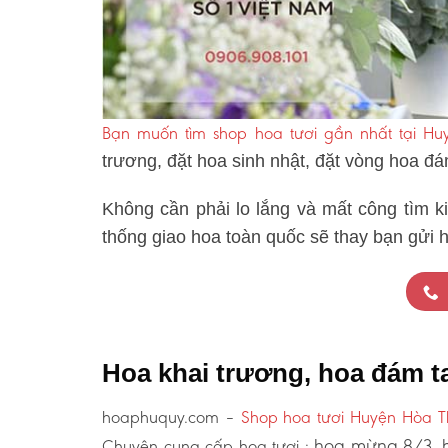
Bạn muốn tìm shop hoa tươi gần nhất tại H
trương, đặt hoa sinh nhật, đặt vòng hoa đ
Không cần phải lo lắng và mất công tìm k
thống giao hoa toàn quốc sẽ thay bạn gửi 
Hoa khai trương, hoa đám 
hoaphuquy.com –
Shop hoa tươi Huyện Hòa 
hoa mừng 8/3, h
Chuyên cung cấp hoa tươi :