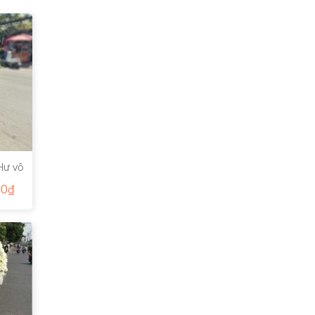
Hư vô
00
₫