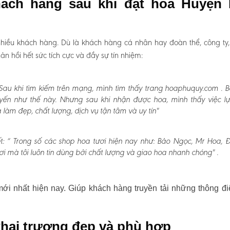
hách hàng sau khi đặt hoa Huyện
hiều khách hàng. Dù là khách hàng cá nhân hay đoàn thể, công ty
 hồi hết sức tích cực và đầy sự tín nhiệm:
Sau khi tìm kiếm trên mạng, mình tìm thấy trang hoaphuquy.com . 
uyến như thế này. Nhưng sau khi nhận được hoa, mình thấy việc l
àm đẹp, chất lượng, dịch vụ tận tâm và uy tín"
t:
“ Trong số các shop hoa tươi hiện nay như: Bảo Ngọc, Mr Hoa, Đấ
i mà tôi luôn tin dùng bởi chất lượng và giao hoa nhanh chóng" .
i nhất hiện nay. Giúp khách hàng truyền tải những thông đi
hai trương đẹp và phù hợp