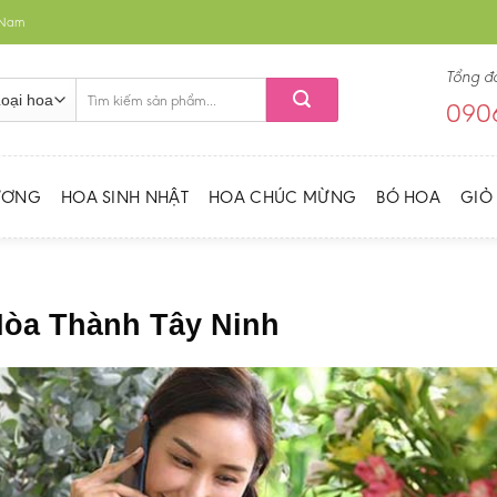
t Nam
Tổng đ
Tìm
0906
kiếm:
ƯƠNG
HOA SINH NHẬT
HOA CHÚC MỪNG
BÓ HOA
GIỎ
Hòa Thành Tây Ninh