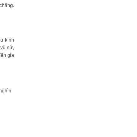
 chăng.
u kinh
 vũ nữ,
đến gia
 nghìn