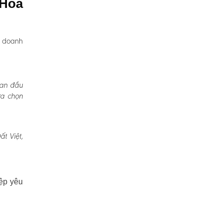
 Hòa
, doanh
Ban đầu
ựa chọn
t Việt,
ệp yêu