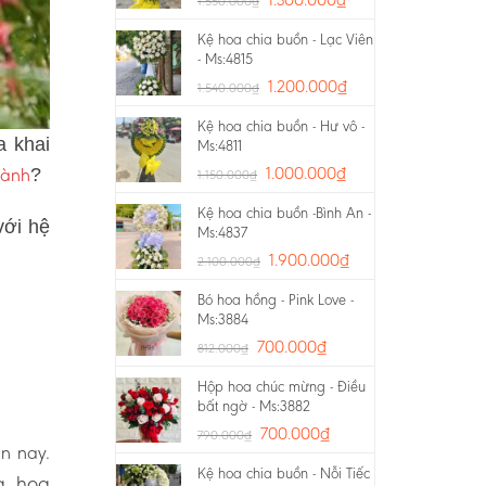
1.550.000
₫
Kệ hoa chia buồn - Lạc Viên
- Ms:4815
1.200.000
₫
1.540.000
₫
Kệ hoa chia buồn - Hư vô -
a khai
Ms:4811
hành
1.000.000
₫
?
1.150.000
₫
Kệ hoa chia buồn -Bình An -
với hệ
Ms:4837
1.900.000
₫
2.100.000
₫
Bó hoa hồng - Pink Love -
Ms:3884
700.000
₫
812.000
₫
Hộp hoa chúc mừng - Điều
bất ngờ - Ms:3882
700.000
₫
790.000
₫
ện nay.
Kệ hoa chia buồn - Nỗi Tiếc
g, hoa