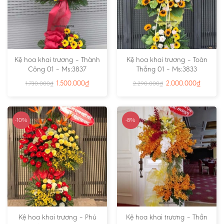
Kệ hoa khai trương – Thành
Kệ hoa khai trương – Toàn
Công 01 – Ms:3837
Thắng 01 – Ms:3833
1.500.000
₫
2.000.000
₫
1.730.000
₫
2.290.000
₫
-10%
-8%
Kệ hoa khai trương – Phú
Kệ hoa khai trương – Thần