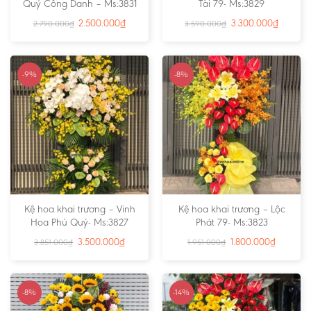
Quý Công Danh – Ms:3831
Tài 79- Ms:3829
2.500.000
₫
3.300.000
₫
2.790.000
₫
3.590.000
₫
-9%
-8%
Kệ hoa khai trương – Vinh
Kệ hoa khai trương – Lộc
Hoa Phú Quý- Ms:3827
Phát 79- Ms:3823
3.500.000
₫
1.800.000
₫
3.851.000
₫
1.951.000
₫
-8%
-14%