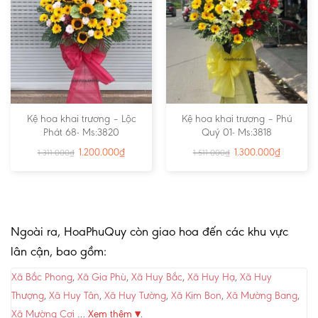
Kệ hoa khai trương – Lộc
Kệ hoa khai trương – Phú
Phát 68- Ms:3820
Quý 01- Ms:3818
1.200.000
₫
1.300.000
₫
1.311.000
₫
1.511.000
₫
Ngoài ra, HoaPhuQuy còn giao hoa đến các khu vực
lân cận, bao gồm:
Xã Bắc Phong
,
Xã Gia Phù
,
Xã Huy Bắc
,
Xã Huy Hạ
,
Xã Huy
Thượng
,
Xã Huy Tân
,
Xã Huy Tường
,
Xã Kim Bon
,
Xã Mường Bang
,
Xã Mường Cơi
…
Xem thêm ▾
.