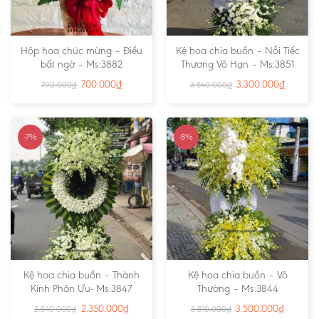
Hộp hoa chúc mừng – Điều
Kệ hoa chia buồn – Nỗi Tiếc
bất ngờ – Ms:3882
Thương Vô Hạn – Ms:3851
700.000
₫
3.300.000
₫
790.000
₫
3.540.000
₫
-7%
-8%
Kệ hoa chia buồn – Thành
Kệ hoa chia buồn – Vô
Kính Phân Ưu- Ms:3847
Thường – Ms:3844
2.350.000
₫
3.500.000
₫
2.540.000
₫
3.810.000
₫