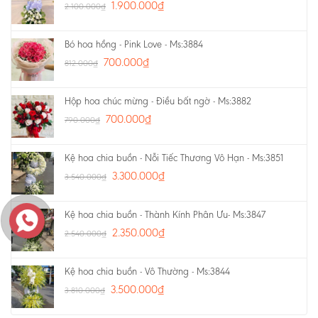
1.900.000
₫
2.100.000
₫
Bó hoa hồng - Pink Love - Ms:3884
700.000
₫
812.000
₫
Hộp hoa chúc mừng - Điều bất ngờ - Ms:3882
700.000
₫
790.000
₫
Kệ hoa chia buồn - Nỗi Tiếc Thương Vô Hạn - Ms:3851
3.300.000
₫
3.540.000
₫
Kệ hoa chia buồn - Thành Kính Phân Ưu- Ms:3847
2.350.000
₫
2.540.000
₫
Kệ hoa chia buồn - Vô Thường - Ms:3844
3.500.000
₫
3.810.000
₫