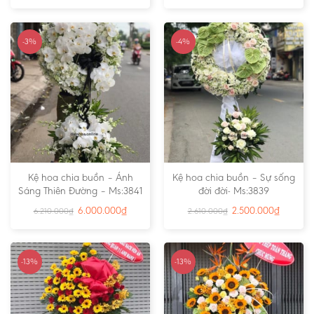
-3%
-4%
Kệ hoa chia buồn – Ánh
Kệ hoa chia buồn – Sự sống
Sáng Thiên Đường – Ms:3841
đời đời- Ms:3839
6.000.000
₫
2.500.000
₫
6.210.000
₫
2.610.000
₫
-13%
-13%