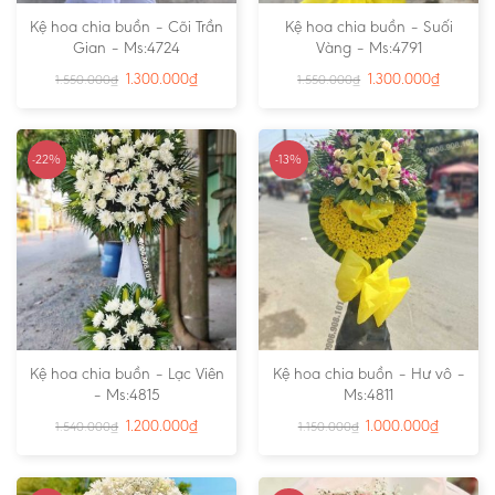
Kệ hoa chia buồn – Cõi Trần
Kệ hoa chia buồn – Suối
Gian – Ms:4724
Vàng – Ms:4791
1.300.000
₫
1.300.000
₫
1.550.000
₫
1.550.000
₫
-22%
-13%
Kệ hoa chia buồn – Lạc Viên
Kệ hoa chia buồn – Hư vô –
– Ms:4815
Ms:4811
1.200.000
₫
1.000.000
₫
1.540.000
₫
1.150.000
₫