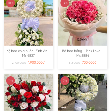
-10%
-14%
Kệ hoa chia buồn -Bình An –
Bó hoa hồng – Pink Love –
Ms:4837
Ms:3884
1.900.000
₫
700.000
₫
2.100.000
₫
812.000
₫
-11%
-7%