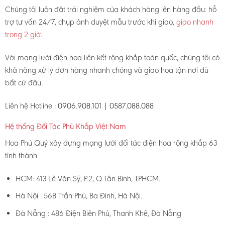
Chúng tôi luôn đặt trải nghiệm của khách hàng lên hàng đầu: hỗ
trợ tư vấn 24/7, chụp ảnh duyệt mẫu trước khi giao,
giao nhanh
trong 2 giờ
.
Với mạng lưới điện hoa liên kết rộng khắp toàn quốc, chúng tôi có
khả năng xử lý đơn hàng nhanh chóng và giao hoa tận nơi dù
bất cứ đâu.
Liên hệ Hotline :
0906.908.101 | 0587.088.088
Hệ thống Đối Tác Phủ Khắp Việt Nam
Hoa Phú Quý xây dựng mạng lưới đối tác điện hoa rộng khắp 63
tỉnh thành:
HCM: 413 Lê Văn Sỹ, P.2, Q.Tân Bình, TPHCM.
Hà Nội : 56B Trần Phú, Ba Đình, Hà Nội.
Đà Nẵng : 486 Điện Biên Phủ, Thanh Khê, Đà Nẵng