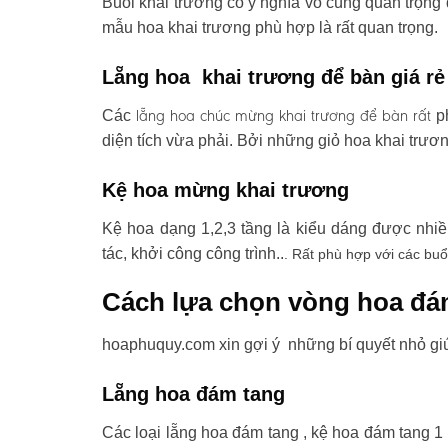
Buổi khai trương có ý nghĩa vô cùng quan trọng 
mẫu hoa khai trương phù hợp là rất quan trọng.
Lẵng hoa khai trương để bàn giá rẻ
lẵng hoa chúc mừng khai trương
để bàn rất
Các
ph
diện tích vừa phải. Bởi những giỏ hoa khai trươ
Kệ hoa mừng khai trương
Kệ hoa dạng 1,2,3 tầng là kiểu dáng được nhi
tác, khởi công công trình..
. Rất phù hợp với các buổ
Cách lựa chọn vòng hoa đá
hoaphuquy.com xin gợi ý những bí quyết nhỏ gi
Lẵng hoa đám tang
Các loại lẵng hoa đám tang , kệ hoa đám tang 1 