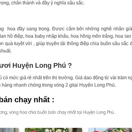
rọng, chân thành và đầy ý nghĩa sâu sắc.
ng hoa đầy sang trọng. Được cắm bởi những nghệ nhân già
an hồ điệp, hoa baby nhập khẩu, hoa hồng môn trắng, hoa lan
n quà tuyệt vời , giúp truyền tải thông điệp chia buồn sâu sắc 
khuất.
 tươi Huyện Long Phú ?
ó mức giá rẻ nhất trên thị trường. Giá dao động từ vài trăm n
ao hàng nhanh chóng trong vòng 2 gitại Huyện Long Phú.
bán chạy nhất :
ơng, vòng hoa chia buồn bán chạy nhất tại Huyện Long Phú .