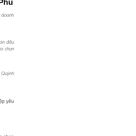
 Phú
, doanh
Ban đầu
ựa chọn
, Quỳnh
ệp yêu