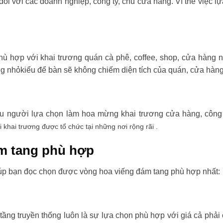
đối với các doanh nghiệp, công ty, chủ cửa hàng. Vì thế việc l
ù hợp với khai trương quán cà phê, coffee, shop, cửa hàng 
ng nhỏkiểu để bàn sẽ không chiếm diện tích của quán, cửa hàng
ều người lựa chọn làm hoa mừng khai trương cửa hàng, công t
i khai trương được tổ chức tại những nơi rộng rãi .
m tang phù hợp
úp bạn đọc chọn được vòng hoa viếng đám tang phù hợp nhất:
tầng truyền thống luôn là sự lựa chọn phù hợp với giá cả phải