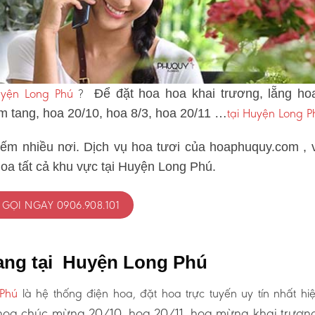
uyện Long Phú
?
Để đặt hoa hoa khai trương, lẵng ho
tại Huyện Long P
ám tang, hoa 20/10, hoa 8/3, hoa 20/11 …
iếm nhiều nơi. Dịch vụ hoa tươi của hoaphuquy.com , 
hoa tất cả khu vực tại Huyện Long Phú.
GỌI NGAY 0906.908.101
tang tại Huyện Long Phú
 Phú
là hệ thống điện hoa, đặt hoa trực tuyến uy tín nhất hi
oa chúc mừng 20/10, hoa 20/11, hoa mừng khai trươn