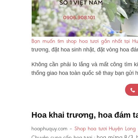
Bạn muốn tìm shop hoa tươi gần nhất tại H
trương, đặt hoa sinh nhật, đặt vòng hoa đ
Không cần phải lo lắng và mất công tìm k
thống giao hoa toàn quốc sẽ thay bạn gửi 
Hoa khai trương, hoa đám 
hoaphuquy.com –
Shop hoa tươi Huyện Long
hoa mừng 8/3, h
Chuyên cung cấp hoa tươi :