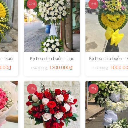
-22%
-13%
 – Suối
Kệ hoa chia buồn – Lạc
Kệ hoa chia buồn – 
791
Viên – Ms:4815
– Ms:4811
.000
₫
1.200.000
₫
1.000.0
1.540.000
₫
1.150.000
₫
-11%
-7%