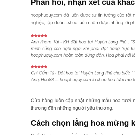
Phản hồi, nhận xét của khá
hoaphuquy.com đã luôn được sự tin tưởng của rất n
nghiệp, tập đoàn…shop luôn nhận được những lời phản
Anh Phạm Tài - KH đặt hoa tại Huyện Long Phú :
“S
mình cũng còn nghi ngại khi phải đặt hàng trực t
hoaphuquy.com hoàn toàn đúng đắn. Hoa phải nói là l
Chị Cẩm Tú - Đặt hoa tại Huyện Long Phú cho biết:
“ 
Anh, Hoa88 .... hoaphuquy.com là shop hoa tươi mà tô
Cửa hàng luôn cập nhật những mẫu hoa tươi mớ
thương đến những người yêu thương.
Cách chọn lẵng hoa mừng k