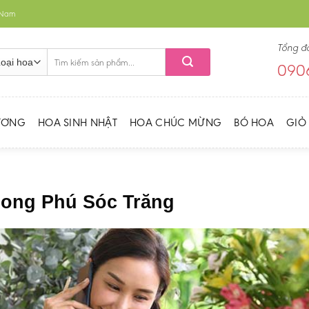
t Nam
Tổng đ
Tìm
0906
kiếm:
ƯƠNG
HOA SINH NHẬT
HOA CHÚC MỪNG
BÓ HOA
GIỎ
Long Phú Sóc Trăng