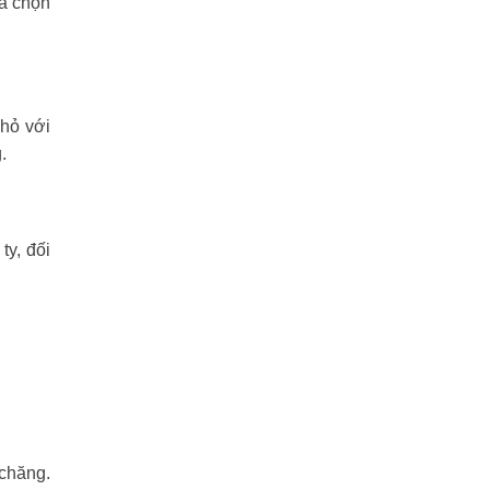
ựa chọn
nhỏ với
.
y, đối
 chăng.