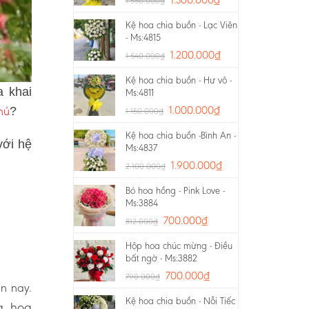
1.550.000
₫
Kệ hoa chia buồn - Lạc Viên
- Ms:4815
1.200.000
₫
1.540.000
₫
Kệ hoa chia buồn - Hư vô -
a khai
Ms:4811
hú
1.000.000
₫
?
1.150.000
₫
Kệ hoa chia buồn -Bình An -
với hệ
Ms:4837
1.900.000
₫
2.100.000
₫
Bó hoa hồng - Pink Love -
Ms:3884
700.000
₫
812.000
₫
Hộp hoa chúc mừng - Điều
bất ngờ - Ms:3882
700.000
₫
790.000
₫
ện nay.
Kệ hoa chia buồn - Nỗi Tiếc
g, hoa