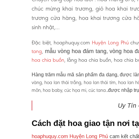
chúc mừng khai trương, giỏ hoa khai tr
trương cửa hàng, hoa khai trương cửa hà
sinh nhật,…
Đặc biệt, hoaphuquy.com
Huyện Long Phú
chuy
tang
,
mẫu vòng hoa đám tang, vòng hoa đ
hoa chia buồn
, lẵng hoa chia buồn, hoa chia
Hàng trăm mẫu mã sản phẩm đa dạng, được làm
vàng, hoa lan thái trắng, hoa lan thái tím, hoa lan
môn, hoa baby, cúc họa mi, cúc tana.
.được nhập trự
Uy Tín
Cách đặt hoa giao tận nơi 
hoaphuquy.com Huyện Long Phú
cam kết chất