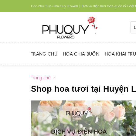
Skip
Hoa Phú Quý - Phu Quy FLowers | Dịch vụ điện hoa toàn quốc số 1 Việ
to
content
TRANG CHỦ
HOA CHIA BUỒN
HOA KHAI TR
Trang chủ
/
Shop hoa tươi tại Huyện 