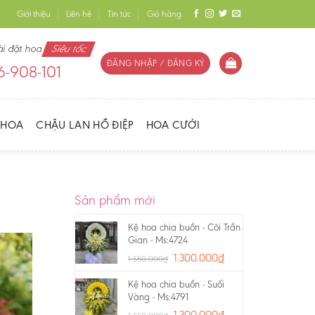
Giới thiệu
Liên hệ
Tin tức
Giỏ hàng
ài đặt hoa
Siêu tốc
ĐĂNG NHẬP / ĐĂNG KÝ
-908-101
 HOA
CHẬU LAN HỒ ĐIỆP
HOA CƯỚI
Sản phẩm mới
Kệ hoa chia buồn - Cõi Trần
Gian - Ms:4724
1.300.000
₫
1.550.000
₫
Kệ hoa chia buồn - Suối
Vàng - Ms:4791
1.300.000
₫