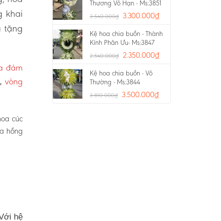
Thương Vô Hạn - Ms:3851
g khai
3.300.000
₫
3.540.000
₫
a tặng
Kệ hoa chia buồn - Thành
Kính Phân Ưu- Ms:3847
2.350.000
₫
2.540.000
₫
oa đám
Kệ hoa chia buồn - Vô
vòng
p,
Thường - Ms:3844
3.500.000
₫
3.810.000
₫
hoa cúc
oa hồng
Với hệ