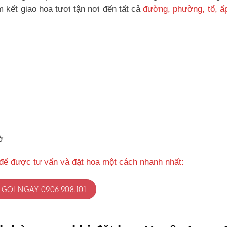
kết giao hoa tươi tận nơi đến tất cả
đường, phường, tổ, ấ
ờ
để được tư vấn và đặt hoa một cách nhanh nhất:
GỌI NGAY 0906.908.101