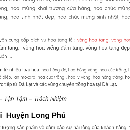
ương, hoa mừng khai trương cửa hàng, hoa chúc mừn
ng, hoa sinh nhật đẹp, hoa chúc mừng sinh nhật, ho
ên cung cấp dịch vụ hoa tang lễ :
vòng hoa tang, vòng h
ám tang, vòng hoa viếng đám tang, vòng hoa tang đẹ
 buồn …
hoa hồng đỏ, hoa hồng vàng, hoa cúc trắng, 
 từ nhiều loại hoa:
 hồ điệp, lan mokara, hoa cúc trắng , hoa ly vàng, hoa hồng trắng, h
c tiếp từ Đà Lạt và các vùng chuyên trồng hoa tại Đà Lạt.
 – Tận Tậm – Trách Nhiệm
tại Huyện Long Phú
 lượng sản phẩm và đảm bảo sự hài lòng của khách hàng. 