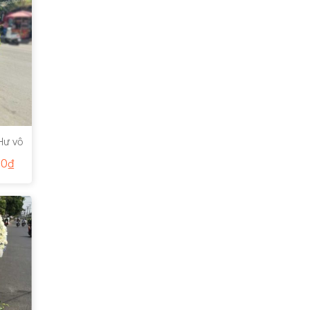
Hư vô
00
₫