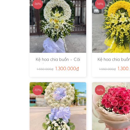
-16%
-16%
Kệ hoa chia buồn – Cõi
Kệ hoa chia buồn
Trần Gian – Ms:4724
Vàng – Ms:4
1.300.000
₫
1.300
1.550.000
₫
1.550.000
₫
-10%
-14%