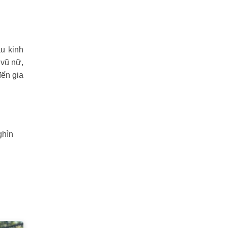
u kinh
 vũ nữ,
đến gia
ghìn