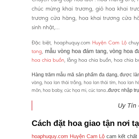
chúc mừng khai trương, giỏ hoa khai tr
trương cửa hàng, hoa khai trương cửa hà
sinh nhật,…
Đặc biệt, hoaphuquy.com
Huyện Cam Lộ
chuy
tang
,
mẫu vòng hoa đám tang, vòng hoa đ
hoa chia buồn
, lẵng hoa chia buồn, hoa chia
Hàng trăm mẫu mã sản phẩm đa dạng, được làm
vàng, hoa lan thái trắng, hoa lan thái tím, hoa lan
môn, hoa baby, cúc họa mi, cúc tana.
.được nhập trự
Uy Tín
Cách đặt hoa giao tận nơi 
hoaphuquy.com Huyện Cam Lộ
cam kết chất 