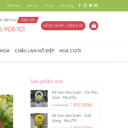
Giới thiệu
Liên hệ
Tin tức
Giỏ hàng
ài đặt hoa
Siêu tốc
ĐĂNG NHẬP / ĐĂNG KÝ
-908-101
 HOA
CHẬU LAN HỒ ĐIỆP
HOA CƯỚI
Sản phẩm mới
Kệ hoa chia buồn - Cõi Trần
Gian - Ms:4724
1.300.000
₫
1.550.000
₫
Kệ hoa chia buồn - Suối
Vàng - Ms:4791
1.300.000
₫