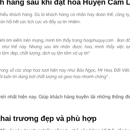
ch hàng sau khi đặt hoa Huyện Cam 
hiều khách hàng. Dù là khách hàng cá nhân hay đoàn thể, công ty
 hồi hết sức tích cực và đầy sự tín nhiệm:
khi tìm kiếm trên mạng, mình tìm thấy trang hoaphuquy.com . Ban đ
n như thế này. Nhưng sau khi nhận được hoa, mình thấy việc l
àm đẹp, chất lượng, dịch vụ tận tâm và uy tín"
rong số các shop hoa tươi hiện nay như: Bảo Ngọc, Mr Hoa, Đất Việt
i luôn tin dùng bởi chất lượng và giao hoa nhanh chóng" .
i nhất hiện nay. Giúp khách hàng truyền tải những thông đi
hai trương đẹp và phù hợp