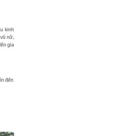
u kinh
 vũ nữ,
đến gia
ìn đến