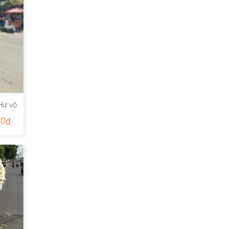
Hư vô
00
₫