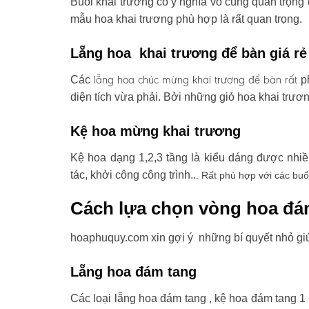
Buổi khai trương có ý nghĩa vô cùng quan trọng 
mẫu hoa khai trương phù hợp là rất quan trọng.
Lẵng hoa khai trương để bàn giá rẻ
lẵng hoa chúc mừng khai trương
để bàn rất
Các
ph
diện tích vừa phải. Bởi những giỏ hoa khai trươ
Kệ hoa mừng khai trương
Kệ hoa dạng 1,2,3 tầng là kiểu dáng được nhi
tác, khởi công công trình..
. Rất phù hợp với các buổ
Cách lựa chọn vòng hoa đá
hoaphuquy.com xin gợi ý những bí quyết nhỏ gi
Lẵng hoa đám tang
Các loại lẵng hoa đám tang , kệ hoa đám tang 1 