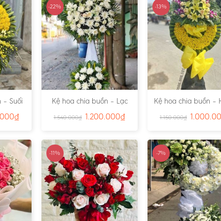
-22%
-13%
 – Suối
Kệ hoa chia buồn – Lạc
Kệ hoa chia buồn – 
791
Viên – Ms:4815
– Ms:4811
.000
₫
1.200.000
₫
1.000.0
1.540.000
₫
1.150.000
₫
-11%
-7%