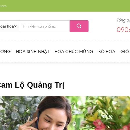
t Nam
Tổng đ
Tìm
0906
kiếm:
ƯƠNG
HOA SINH NHẬT
HOA CHÚC MỪNG
BÓ HOA
GIỎ
Cam Lộ Quảng Trị