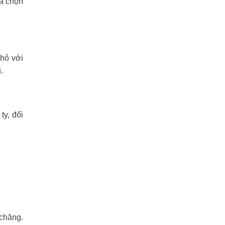
ựa chọn
nhỏ với
.
y, đối
 chăng.