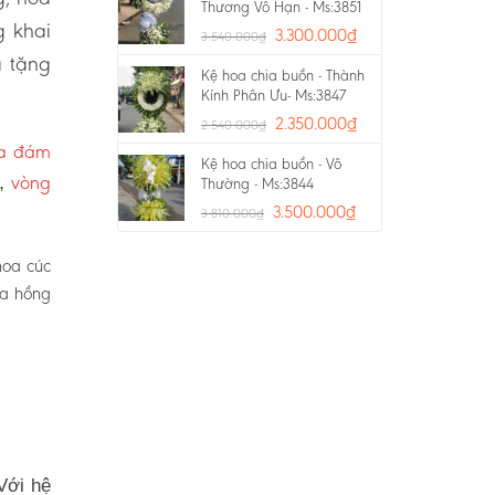
Thương Vô Hạn - Ms:3851
g khai
3.300.000
₫
3.540.000
₫
a tặng
Kệ hoa chia buồn - Thành
Kính Phân Ưu- Ms:3847
2.350.000
₫
2.540.000
₫
oa đám
Kệ hoa chia buồn - Vô
vòng
p,
Thường - Ms:3844
3.500.000
₫
3.810.000
₫
hoa cúc
oa hồng
Với hệ