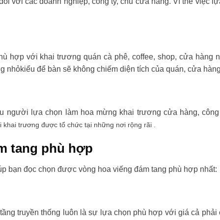
đối với các doanh nghiệp, công ty, chủ cửa hàng. Vì thế việc l
ù hợp với khai trương quán cà phê, coffee, shop, cửa hàng 
ng nhỏkiểu để bàn sẽ không chiếm diện tích của quán, cửa hàng
ều người lựa chọn làm hoa mừng khai trương cửa hàng, công t
i khai trương được tổ chức tại những nơi rộng rãi .
m tang phù hợp
úp bạn đọc chọn được vòng hoa viếng đám tang phù hợp nhất:
tầng truyền thống luôn là sự lựa chọn phù hợp với giá cả phải