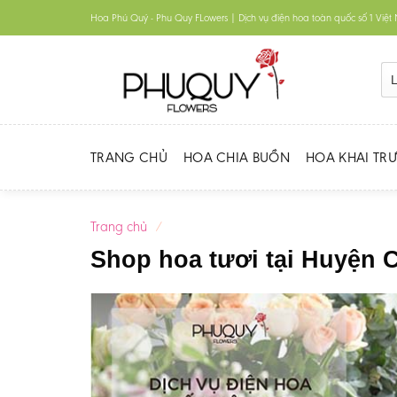
Skip
Hoa Phú Quý - Phu Quy FLowers | Dịch vụ điện hoa toàn quốc số 1 Việ
to
content
TRANG CHỦ
HOA CHIA BUỒN
HOA KHAI TR
Trang chủ
/
Shop hoa tươi tại Huyện 