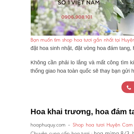
Bạn muốn tìm shop hoa tươi gần nhất tại Huy
đặt hoa sinh nhật, đặt vòng hoa đám tang,
Không cần phải lo lắng và mất công tìm k
thống giao hoa toàn quốc sẽ thay bạn gửi 
Hoa khai trương, hoa đám 
hoaphuquy.com –
Shop hoa tươi Huyện Cam
hoa mừng 8/3, h
Chuyên cung cấp hoa tươi :