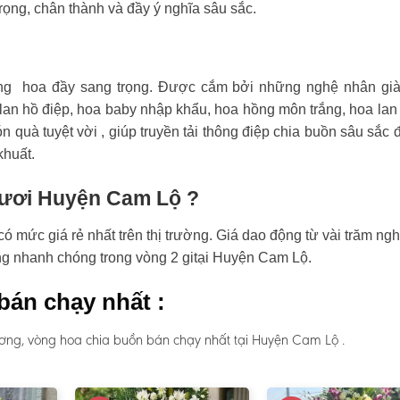
rọng, chân thành và đầy ý nghĩa sâu sắc.
ng hoa đầy sang trọng. Được cắm bởi những nghệ nhân già
an hồ điệp, hoa baby nhập khẩu, hoa hồng môn trắng, hoa lan
n quà tuyệt vời , giúp truyền tải thông điệp chia buồn sâu sắc 
khuất.
 tươi Huyện Cam Lộ ?
mức giá rẻ nhất trên thị trường. Giá dao động từ vài trăm ngh
àng nhanh chóng trong vòng 2 gitại Huyện Cam Lộ.
bán chạy nhất :
ơng, vòng hoa chia buồn bán chạy nhất tại Huyện Cam Lộ .