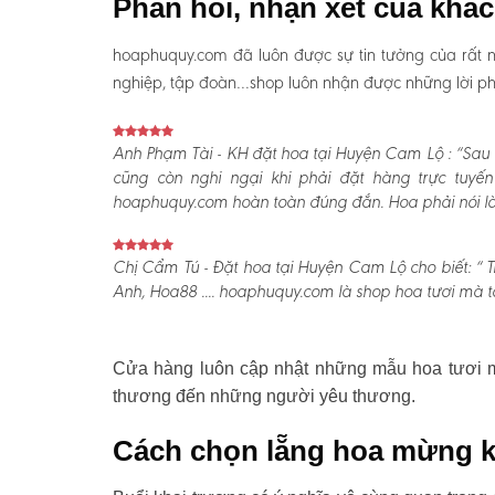
Phản hồi, nhận xét của khá
hoaphuquy.com đã luôn được sự tin tưởng của rất n
nghiệp, tập đoàn…shop luôn nhận được những lời phản
Anh Phạm Tài - KH đặt hoa tại Huyện Cam Lộ :
“Sau 
cũng còn nghi ngại khi phải đặt hàng trực tuyế
hoaphuquy.com hoàn toàn đúng đắn. Hoa phải nói là l
Chị Cẩm Tú - Đặt hoa tại Huyện Cam Lộ cho biết:
“ T
Anh, Hoa88 .... hoaphuquy.com là shop hoa tươi mà tô
Cửa hàng luôn cập nhật những mẫu hoa tươi mớ
thương đến những người yêu thương.
Cách chọn lẵng hoa mừng k