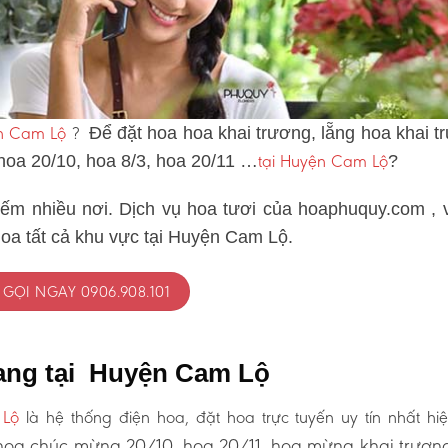
ện Cam Lộ
?
Để đặt hoa hoa khai trương, lẵng hoa khai t
tại Huyện Cam Lộ
 hoa 20/10, hoa 8/3, hoa 20/11 …
?
iếm nhiều nơi. Dịch vụ hoa tươi của hoaphuquy.com , 
hoa tất cả khu vực tại Huyện Cam Lộ.
GỌI NGAY 0906.908.101
tang tại Huyện Cam Lộ
 Lộ
là hệ thống điện hoa, đặt hoa trực tuyến uy tín nhất hi
oa chúc mừng 20/10, hoa 20/11, hoa mừng khai trươn