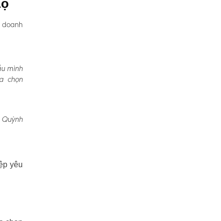
Lộ
, doanh
ầu mình
ựa chọn
, Quỳnh
ệp yêu