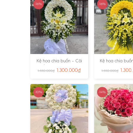
-16%
-16%
Kệ hoa chia buồn – Cõi
Kệ hoa chia buồn
Trần Gian – Ms:4724
Vàng – Ms:4
1.300.000
₫
1.300
1.550.000
₫
1.550.000
₫
-10%
-14%