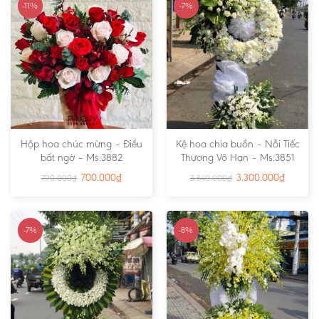
-11%
-7%
Hộp hoa chúc mừng – Điều
Kệ hoa chia buồn – Nỗi Tiếc
bất ngờ – Ms:3882
Thương Vô Hạn – Ms:3851
700.000
₫
3.300.000
₫
790.000
₫
3.540.000
₫
-7%
-8%