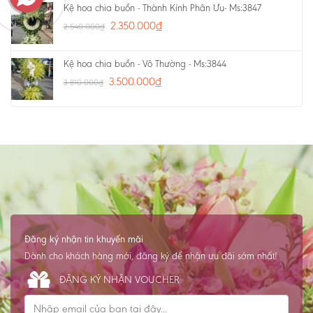
Kệ hoa chia buồn - Thành Kính Phân Ưu- Ms:3847
2.350.000
₫
2.540.000
₫
Kệ hoa chia buồn - Vô Thường - Ms:3844
3.500.000
₫
3.810.000
₫
Đăng ký nhận tin khuyến mãi
Dành cho khách hàng mới, đăng ký để nhận ưu đãi sớm nhất!
ĐĂNG KÝ NHẬN VOUCHER