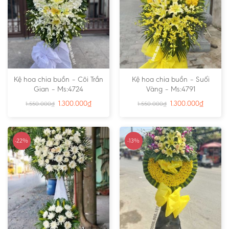
Kệ hoa chia buồn – Cõi Trần
Kệ hoa chia buồn – Suối
Gian – Ms:4724
Vàng – Ms:4791
1.300.000
₫
1.300.000
₫
1.550.000
₫
1.550.000
₫
-22%
-13%