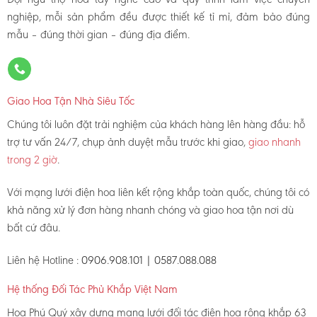
nghiệp, mỗi sản phẩm đều được thiết kế tỉ mỉ, đảm bảo đúng
mẫu – đúng thời gian – đúng địa điểm.
Giao Hoa Tận Nhà Siêu Tốc
Chúng tôi luôn đặt trải nghiệm của khách hàng lên hàng đầu: hỗ
trợ tư vấn 24/7, chụp ảnh duyệt mẫu trước khi giao,
giao nhanh
trong 2 giờ
.
Với mạng lưới điện hoa liên kết rộng khắp toàn quốc, chúng tôi có
khả năng xử lý đơn hàng nhanh chóng và giao hoa tận nơi dù
bất cứ đâu.
Liên hệ Hotline :
0906.908.101 | 0587.088.088
Hệ thống Đối Tác Phủ Khắp Việt Nam
Hoa Phú Quý xây dựng mạng lưới đối tác điện hoa rộng khắp 63