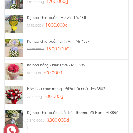
1.200.000
₫
1.540.000
₫
Kệ hoa chia buồn - Hư vô - Ms:4811
1.000.000
₫
1.150.000
₫
Kệ hoa chia buồn -Bình An - Ms:4837
1.900.000
₫
2.100.000
₫
Bó hoa hồng - Pink Love - Ms:3884
700.000
₫
812.000
₫
Hộp hoa chúc mừng - Điều bất ngờ - Ms:3882
700.000
₫
790.000
₫
Kệ hoa chia buồn - Nỗi Tiếc Thương Vô Hạn - Ms:3851
3.300.000
₫
3.540.000
₫