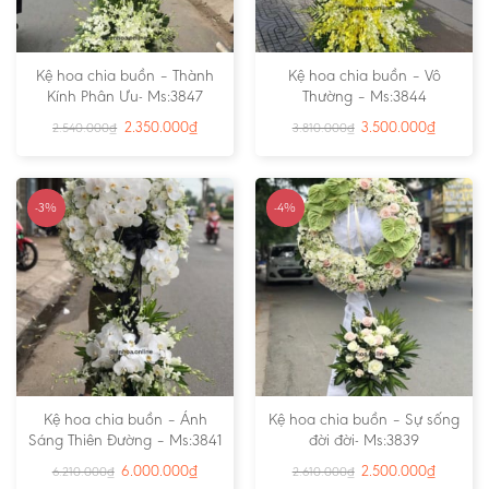
Kệ hoa chia buồn – Thành
Kệ hoa chia buồn – Vô
Kính Phân Ưu- Ms:3847
Thường – Ms:3844
2.350.000
₫
3.500.000
₫
2.540.000
₫
3.810.000
₫
-3%
-4%
Kệ hoa chia buồn – Ánh
Kệ hoa chia buồn – Sự sống
Sáng Thiên Đường – Ms:3841
đời đời- Ms:3839
6.000.000
₫
2.500.000
₫
6.210.000
₫
2.610.000
₫