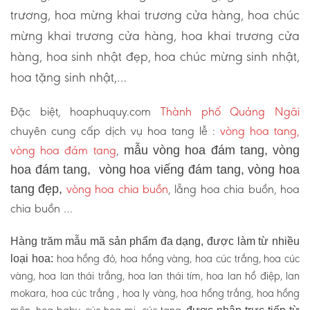
trương, hoa mừng khai trương cửa hàng, hoa chúc
mừng khai trương cửa hàng, hoa khai trương cửa
hàng, hoa sinh nhật đẹp, hoa chúc mừng sinh nhật,
hoa tặng sinh nhật,…
Đặc biệt, hoaphuquy.com
Thành phố Quảng Ngãi
chuyên cung cấp dịch vụ hoa tang lễ :
vòng hoa tang,
vòng hoa đám tang
,
mẫu vòng hoa đám tang, vòng
hoa đám tang, vòng hoa viếng đám tang, vòng hoa
vòng hoa chia buồn
, lẵng hoa chia buồn, hoa
tang đẹp,
chia buồn …
Hàng trăm mẫu mã sản phẩm đa dạng, được làm từ nhiều
hoa hồng đỏ, hoa hồng vàng, hoa cúc trắng, hoa cúc
loại hoa:
vàng, hoa lan thái trắng, hoa lan thái tím, hoa lan hồ điệp, lan
mokara, hoa cúc trắng , hoa ly vàng, hoa hồng trắng, hoa hồng