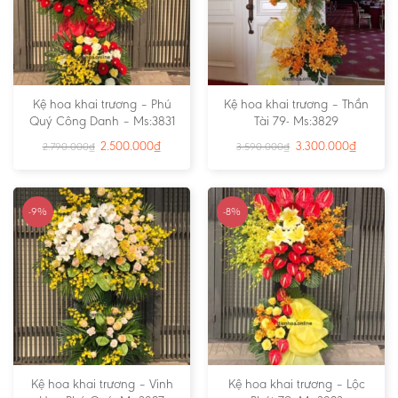
Kệ hoa khai trương – Phú
Kệ hoa khai trương – Thần
Quý Công Danh – Ms:3831
Tài 79- Ms:3829
2.500.000
₫
3.300.000
₫
2.790.000
₫
3.590.000
₫
-9%
-8%
Kệ hoa khai trương – Vinh
Kệ hoa khai trương – Lộc