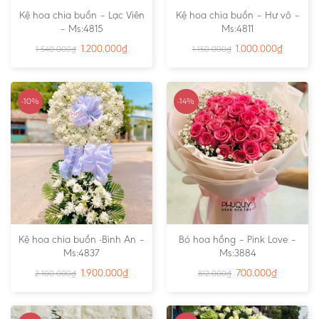
Kệ hoa chia buồn – Lạc Viên
Kệ hoa chia buồn – Hư vô –
– Ms:4815
Ms:4811
1.200.000
₫
1.000.000
₫
1.540.000
₫
1.150.000
₫
-10%
-14%
Kệ hoa chia buồn -Bình An –
Bó hoa hồng – Pink Love –
Ms:4837
Ms:3884
1.900.000
₫
700.000
₫
2.100.000
₫
812.000
₫