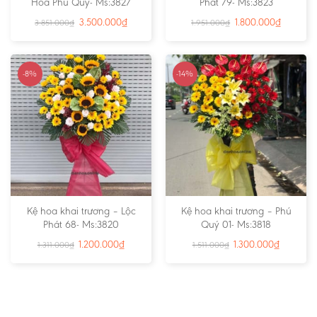
Hoa Phú Quý- Ms:3827
Phát 79- Ms:3823
3.500.000
₫
1.800.000
₫
3.851.000
₫
1.951.000
₫
-8%
-14%
Kệ hoa khai trương – Lộc
Kệ hoa khai trương – Phú
Phát 68- Ms:3820
Quý 01- Ms:3818
1.200.000
₫
1.300.000
₫
1.311.000
₫
1.511.000
₫