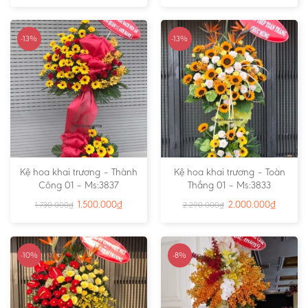
-13%
-13%
Kệ hoa khai trương – Thành
Kệ hoa khai trương – Toàn
Công 01 – Ms:3837
Thắng 01 – Ms:3833
1.500.000
₫
2.000.000
₫
1.730.000
₫
2.290.000
₫
-10%
-8%