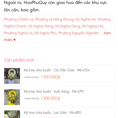
Ngoài ra, HoaPhuQuy còn giao hoa đến các khu vực
lân cận, bao gồm:
Phường Chánh Lộ
,
Phường Lê Hồng Phong
,
Xã Nghĩa An
,
Phường
Nghĩa Chánh
,
Xã Nghĩa Dõng
,
Xã Nghĩa Dũng
,
Xã Nghĩa Hà
,
Phường Nghĩa Lộ
,
Xã Nghĩa Phú
,
Phường Nguyễn Nghiêm
…
Xem
thêm ▾
.
Sản phẩm mới
Kệ hoa chia buồn - Cõi Trần Gian - Ms:4724
1.300.000
₫
1.550.000
₫
Kệ hoa chia buồn - Suối Vàng - Ms:4791
1.300.000
₫
1.550.000
₫
Kệ hoa chia buồn - Lạc Viên - Ms:4815