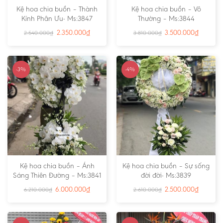
Kệ hoa chia buồn – Thành
Kệ hoa chia buồn – Vô
Kính Phân Ưu- Ms:3847
Thường – Ms:3844
2.350.000
₫
3.500.000
₫
2.540.000
₫
3.810.000
₫
-3%
-4%
Kệ hoa chia buồn – Ánh
Kệ hoa chia buồn – Sự sống
Sáng Thiên Đường – Ms:3841
đời đời- Ms:3839
6.000.000
₫
2.500.000
₫
6.210.000
₫
2.610.000
₫