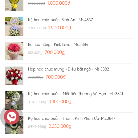
1.000.000
₫
1.150.000
₫
Kệ hoa chia buồn -Bình An - Ms:4837
1.900.000
₫
2.100.000
₫
Bó hoa hồng - Pink Love - Ms:3884
700.000
₫
812.000
₫
Hộp hoa chúc mừng - Điều bất ngờ - Ms:3882
700.000
₫
790.000
₫
Kệ hoa chia buồn - Nỗi Tiếc Thương Vô Hạn - Ms:3851
3.300.000
₫
3.540.000
₫
Kệ hoa chia buồn - Thành Kính Phân Ưu- Ms:3847
2.350.000
₫
2.540.000
₫