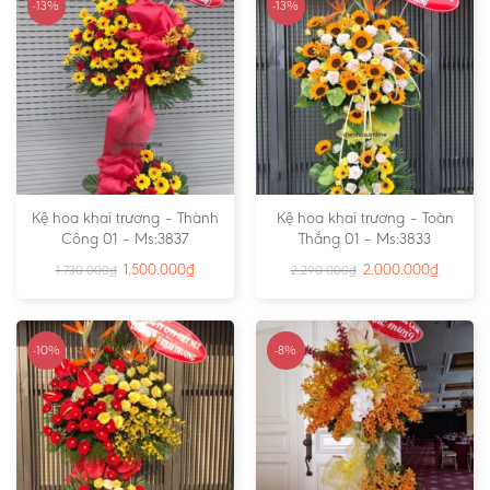
-13%
-13%
Kệ hoa khai trương – Thành
Kệ hoa khai trương – Toàn
Công 01 – Ms:3837
Thắng 01 – Ms:3833
1.500.000
₫
2.000.000
₫
1.730.000
₫
2.290.000
₫
-10%
-8%