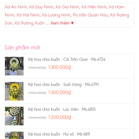
Xã An Ninh
,
Xã Duy Ninh
,
Xã Gia Ninh
,
Xã Hiền Ninh
,
Xã Hàm
Ninh
,
Xã Hải Ninh
,
Xã Lương Ninh
,
Thị trấn Quán Hàu
,
Xã Trường
Sơn
,
Xã Trường Xuân
…
Xem thêm ▾
.
Sản phẩm mới
Kệ hoa chia buồn - Cõi Trần Gian - Ms:4724
1.300.000
₫
1.550.000
₫
Kệ hoa chia buồn - Suối Vàng - Ms:4791
1.300.000
₫
1.550.000
₫
Kệ hoa chia buồn - Lạc Viên - Ms:4815
1.200.000
₫
1.540.000
₫
Kệ hoa chia buồn - Hư vô - Ms:4811