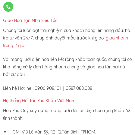
Giao Hoa Tận Nhà Siêu Tốc
Chúng tôi luôn đặt trải nghiệm của khách hàng lên hàng đầu: hỗ
trợ tư vấn 24/7, chụp ảnh duyệt mẫu trước khi giao,
giao nhanh
trong 2 giờ
.
Với mạng lưới điện hoa liên kết rộng khắp toàn quốc, chúng tôi có
khả năng xử lý đơn hàng nhanh chóng và giao hoa tận nơi dù
bất cứ đâu.
Liên hệ Hotline :
0906.908.101 | 0587.088.088
Hệ thống Đối Tác Phủ Khắp Việt Nam
Hoa Phú Quý xây dựng mạng lưới đối tác điện hoa rộng khắp 63
tỉnh thành:
HCM: 413 Lê Văn Sỹ, P.2, Q.Tân Bình, TPHCM.