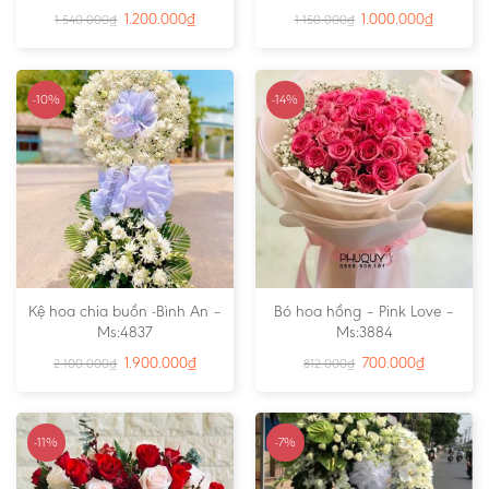
1.200.000
₫
1.000.000
₫
1.540.000
₫
1.150.000
₫
-10%
-14%
Kệ hoa chia buồn -Bình An –
Bó hoa hồng – Pink Love –
Ms:4837
Ms:3884
1.900.000
₫
700.000
₫
2.100.000
₫
812.000
₫
-11%
-7%