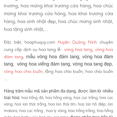
trương, hoa mừng khai trương cửa hàng, hoa chúc
mừng khai trương cửa hàng, hoa khai trương cửa
hàng, hoa sinh nhật đẹp, hoa chúc mừng sinh nhật,
hoa tặng sinh nhật,…
Đặc biệt, hoaphuquy.com
Huyện Quảng Ninh
chuyên
cung cấp dịch vụ hoa tang lễ :
vòng hoa tang, vòng hoa
đám tang
,
mẫu vòng hoa đám tang, vòng hoa đám
tang, vòng hoa viếng đám tang, vòng hoa tang đẹp,
vòng hoa chia buồn
, lẵng hoa chia buồn, hoa chia buồn
…
Hàng trăm mẫu mã sản phẩm đa dạng, được làm từ nhiều
hoa hồng đỏ, hoa hồng vàng, hoa cúc trắng, hoa cúc
loại hoa:
vàng, hoa lan thái trắng, hoa lan thái tím, hoa lan hồ điệp, lan
mokara, hoa cúc trắng , hoa ly vàng, hoa hồng trắng, hoa hồng