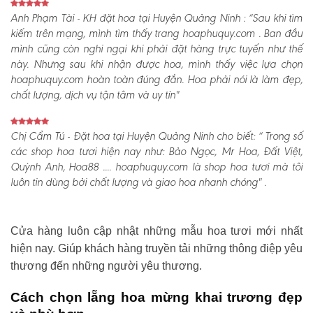
Anh Phạm Tài - KH đặt hoa tại Huyện Quảng Ninh :
“Sau khi tìm
kiếm trên mạng, mình tìm thấy trang hoaphuquy.com . Ban đầu
mình cũng còn nghi ngại khi phải đặt hàng trực tuyến như thế
này. Nhưng sau khi nhận được hoa, mình thấy việc lựa chọn
hoaphuquy.com hoàn toàn đúng đắn. Hoa phải nói là làm đẹp,
chất lượng, dịch vụ tận tâm và uy tín"
Chị Cẩm Tú - Đặt hoa tại Huyện Quảng Ninh cho biết:
“ Trong số
các shop hoa tươi hiện nay như: Bảo Ngọc, Mr Hoa, Đất Việt,
Quỳnh Anh, Hoa88 .... hoaphuquy.com là shop hoa tươi mà tôi
luôn tin dùng bởi chất lượng và giao hoa nhanh chóng" .
Cửa hàng luôn cập nhật những mẫu hoa tươi mới nhất
hiện nay. Giúp khách hàng truyền tải những thông điệp yêu
thương đến những người yêu thương.
Cách chọn lẵng hoa mừng khai trương đẹp