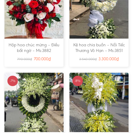
Hộp hoa chúc mừng – Điều
Kệ hoa chia buồn – Nỗi Tiếc
bất ngờ – Ms:3882
Thương Vô Hạn – Ms:3851
700.000
₫
3.300.000
₫
790.000
₫
3.540.000
₫
-7%
-8%