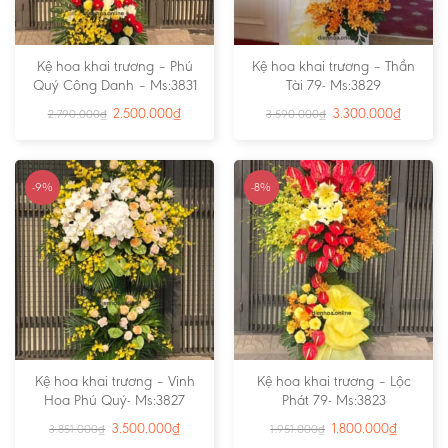
Kệ hoa khai trương – Phú
Kệ hoa khai trương – Thần
Quý Công Danh – Ms:3831
Tài 79- Ms:3829
2.500.000
₫
3.300.000
₫
2.790.000
₫
3.590.000
₫
-9%
-8%
Kệ hoa khai trương – Vinh
Kệ hoa khai trương – Lộc
Hoa Phú Quý- Ms:3827
Phát 79- Ms:3823
3.500.000
₫
1.800.000
₫
3.851.000
₫
1.951.000
₫