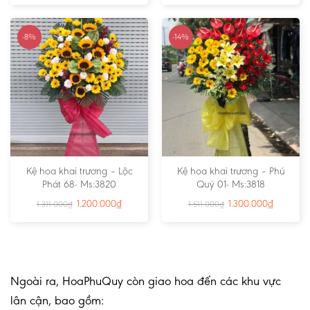
-8%
-14%
Kệ hoa khai trương – Lộc
Kệ hoa khai trương – Phú
Phát 68- Ms:3820
Quý 01- Ms:3818
1.200.000
₫
1.300.000
₫
1.311.000
₫
1.511.000
₫
Ngoài ra, HoaPhuQuy còn giao hoa đến các khu vực
lân cận, bao gồm: