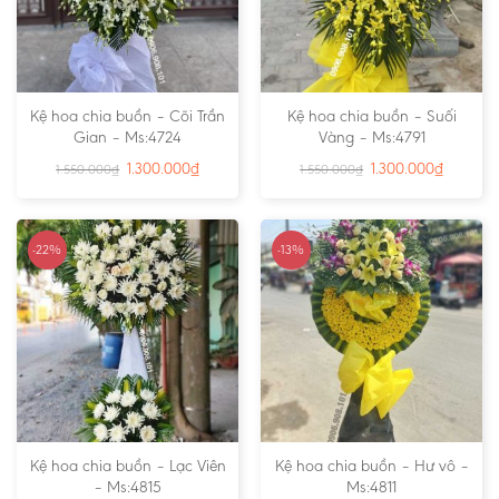
Kệ hoa chia buồn – Cõi Trần
Kệ hoa chia buồn – Suối
Gian – Ms:4724
Vàng – Ms:4791
1.300.000
₫
1.300.000
₫
1.550.000
₫
1.550.000
₫
-22%
-13%
Kệ hoa chia buồn – Lạc Viên
Kệ hoa chia buồn – Hư vô –
– Ms:4815
Ms:4811