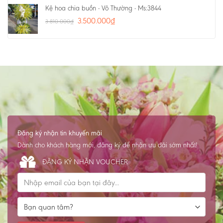
Kệ hoa chia buồn - Vô Thường - Ms:3844
3.500.000
₫
3.810.000
₫
Đăng ký nhận tin khuyến mãi
Dành cho khách hàng mới, đăng ký để nhận ưu đãi sớm nhất!
ĐĂNG KÝ NHẬN VOUCHER