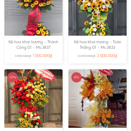
Kệ hoa khai trương – Thành
Kệ hoa khai trương – Toàn
Công 01 – Ms:3837
Thắng 01 – Ms:3833
1.500.000
₫
2.000.000
₫
1.730.000
₫
2.290.000
₫
-10%
-8%