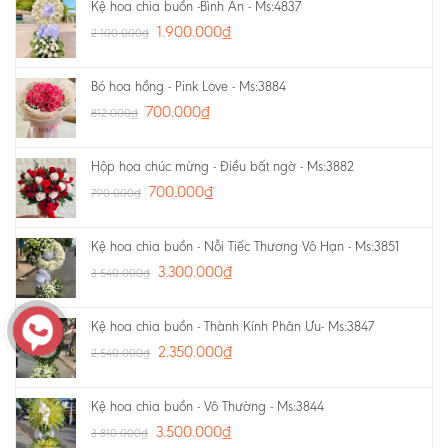
Kệ hoa chia buồn -Bình An - Ms:4837
1.900.000
₫
2.100.000
₫
Bó hoa hồng - Pink Love - Ms:3884
700.000
₫
812.000
₫
Hộp hoa chúc mừng - Điều bất ngờ - Ms:3882
700.000
₫
790.000
₫
Kệ hoa chia buồn - Nỗi Tiếc Thương Vô Hạn - Ms:3851
3.300.000
₫
3.540.000
₫
Kệ hoa chia buồn - Thành Kính Phân Ưu- Ms:3847
2.350.000
₫
2.540.000
₫
Kệ hoa chia buồn - Vô Thường - Ms:3844
3.500.000
₫
3.810.000
₫