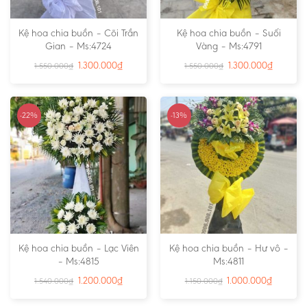
Kệ hoa chia buồn – Cõi Trần
Kệ hoa chia buồn – Suối
Gian – Ms:4724
Vàng – Ms:4791
1.300.000
₫
1.300.000
₫
1.550.000
₫
1.550.000
₫
-22%
-13%
Kệ hoa chia buồn – Lạc Viên
Kệ hoa chia buồn – Hư vô –
– Ms:4815
Ms:4811
1.200.000
₫
1.000.000
₫
1.540.000
₫
1.150.000
₫