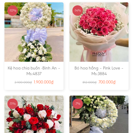
-10%
-14%
Kệ hoa chia buồn -Bình An –
Bó hoa hồng – Pink Love –
Ms:4837
Ms:3884
1.900.000
₫
700.000
₫
2.100.000
₫
812.000
₫
-11%
-7%