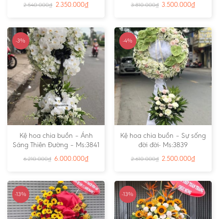
2.350.000
₫
3.500.000
₫
2.540.000
₫
3.810.000
₫
-3%
-4%
Kệ hoa chia buồn – Ánh
Kệ hoa chia buồn – Sự sống
Sáng Thiên Đường – Ms:3841
đời đời- Ms:3839
6.000.000
₫
2.500.000
₫
6.210.000
₫
2.610.000
₫
-13%
-13%