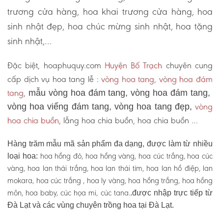
trương cửa hàng, hoa khai trương cửa hàng, hoa
sinh nhật đẹp, hoa chúc mừng sinh nhật, hoa tặng
sinh nhật,…
Đặc biệt, hoaphuquy.com
Huyện Bố Trạch
chuyên cung
cấp dịch vụ hoa tang lễ :
vòng hoa tang, vòng hoa đám
tang
,
mẫu vòng hoa đám tang, vòng hoa đám tang,
vòng
vòng hoa viếng đám tang, vòng hoa tang đẹp,
hoa chia buồn
, lẵng hoa chia buồn, hoa chia buồn …
Hàng trăm mẫu mã sản phẩm đa dạng, được làm từ nhiều
hoa hồng đỏ, hoa hồng vàng, hoa cúc trắng, hoa cúc
loại hoa:
vàng, hoa lan thái trắng, hoa lan thái tím, hoa lan hồ điệp, lan
mokara, hoa cúc trắng , hoa ly vàng, hoa hồng trắng, hoa hồng
môn, hoa baby, cúc họa mi, cúc tana.
.được nhập trực tiếp từ
Đà Lạt và các vùng chuyên trồng hoa tại Đà Lạt.