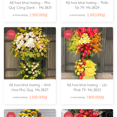
Kệ hoa khai trương – Phú
Kệ hoa khai trương – Thần
Quý Công Danh – Ms:3831
Tài 79- Ms:3829
2.500.000
₫
3.300.000
₫
2.790.000
₫
3.590.000
₫
-9%
-8%
Kệ hoa khai trương – Vinh
Kệ hoa khai trương – Lộc
Hoa Phú Quý- Ms:3827
Phát 79- Ms:3823
3.500.000
₫
1.800.000
₫
3.851.000
₫
1.951.000
₫
-8%
-14%