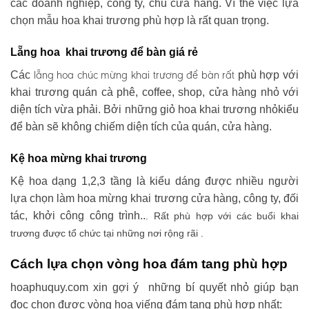
các doanh nghiệp, công ty, chủ cửa hàng. Vì thế việc lựa
chọn mẫu hoa khai trương phù hợp là rất quan trọng.
Lẵng hoa khai trương để bàn giá rẻ
lẵng hoa chúc mừng khai trương
để bàn rất
Các
phù hợp với
khai trương quán cà phê, coffee, shop, cửa hàng nhỏ với
diện tích vừa phải. Bởi những giỏ hoa khai trương nhỏkiểu
để bàn sẽ không chiếm diện tích của quán, cửa hàng.
Kệ hoa mừng khai trương
Kệ hoa dạng 1,2,3 tầng là kiểu dáng được nhiều người
lựa chọn làm hoa mừng khai trương cửa hàng, công ty, đối
tác, khởi công công trình..
. Rất phù hợp với các buổi khai
trương được tổ chức tại những nơi rộng rãi .
Cách lựa chọn vòng hoa đám tang phù hợp
hoaphuquy.com xin gợi ý những bí quyết nhỏ giúp bạn
đọc chọn được vòng hoa viếng đám tang phù hợp nhất: