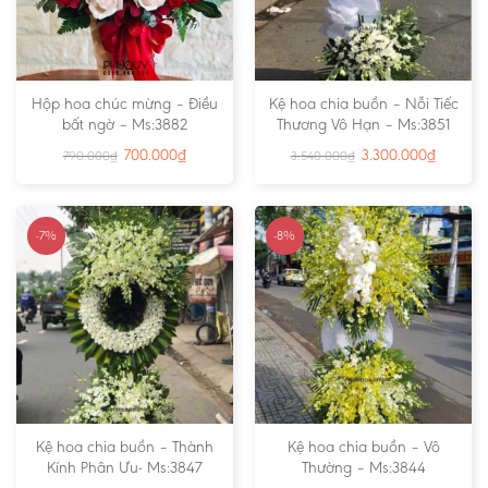
Hộp hoa chúc mừng – Điều
Kệ hoa chia buồn – Nỗi Tiếc
bất ngờ – Ms:3882
Thương Vô Hạn – Ms:3851
700.000
₫
3.300.000
₫
790.000
₫
3.540.000
₫
-7%
-8%
Kệ hoa chia buồn – Thành
Kệ hoa chia buồn – Vô
Kính Phân Ưu- Ms:3847
Thường – Ms:3844