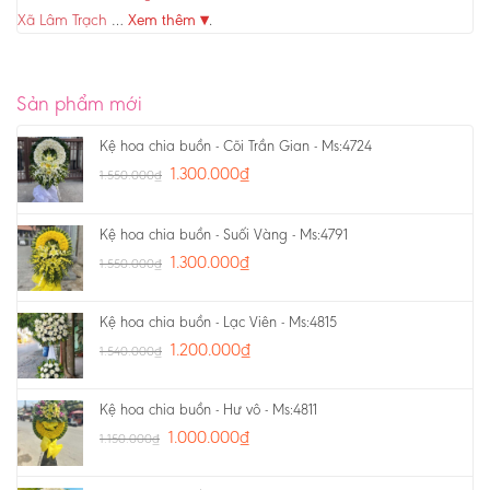
Xã Lâm Trạch
…
Xem thêm ▾
.
Sản phẩm mới
Kệ hoa chia buồn - Cõi Trần Gian - Ms:4724
1.300.000
₫
1.550.000
₫
Kệ hoa chia buồn - Suối Vàng - Ms:4791
1.300.000
₫
1.550.000
₫
Kệ hoa chia buồn - Lạc Viên - Ms:4815
1.200.000
₫
1.540.000
₫
Kệ hoa chia buồn - Hư vô - Ms:4811
1.000.000
₫
1.150.000
₫