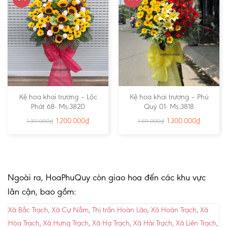
Kệ hoa khai trương – Lộc
Kệ hoa khai trương – Phú
Phát 68- Ms:3820
Quý 01- Ms:3818
1.200.000
₫
1.300.000
₫
1.311.000
₫
1.511.000
₫
Ngoài ra, HoaPhuQuy còn giao hoa đến các khu vực
lân cận, bao gồm:
Xã Bắc Trạch
,
Xã Cự Nẫm
,
Thị trấn Hoàn Lão
,
Xã Hoàn Trạch
,
Xã
Hòa Trạch
,
Xã Hưng Trạch
,
Xã Hạ Trạch
,
Xã Hải Trạch
,
Xã Liên Trạch
,