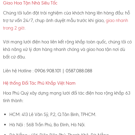
Giao Hoa Tận Nhà Siêu Tốc
Chúng tôi luôn đặt trải nghiệm của khách hàng lên hàng đầu: hỗ
trợ tư vấn 24/7, chụp ảnh duyệt mẫu trước khi giao,
giao nhanh
trong 2 giờ
.
Với mạng lưới điện hoa liên kết rộng khắp toàn quốc, chúng tôi có
khả năng xử lý đơn hàng nhanh chóng và giao hoa tận nơi dù
bất cứ đâu.
Liên hệ Hotline :
0906.908.101 | 0587.088.088
Hệ thống Đối Tác Phủ Khắp Việt Nam
Hoa Phú Quý xây dựng mạng lưới đối tác điện hoa rộng khắp 63
tỉnh thành:
HCM: 413 Lê Văn Sỹ, P.2, Q.Tân Bình, TPHCM.
Hà Nội : 56B Trần Phú, Ba Đình, Hà Nội.