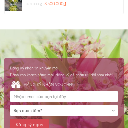
3.500.000
₫
3.810.000
₫
Đăng ký nhận tin khuyến mãi
Dành cho khách hàng mới, đăng ký để nhận ưu đãi sớm nhất!
ĐĂNG KÝ NHẬN VOUCHER