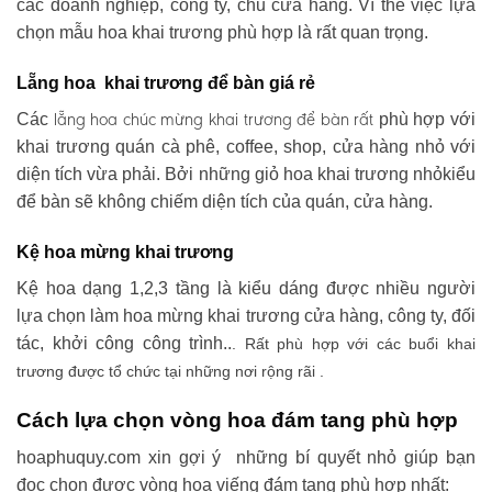
các doanh nghiệp, công ty, chủ cửa hàng. Vì thế việc lựa
chọn mẫu hoa khai trương phù hợp là rất quan trọng.
Lẵng hoa khai trương để bàn giá rẻ
lẵng hoa chúc mừng khai trương
để bàn rất
Các
phù hợp với
khai trương quán cà phê, coffee, shop, cửa hàng nhỏ với
diện tích vừa phải. Bởi những giỏ hoa khai trương nhỏkiểu
để bàn sẽ không chiếm diện tích của quán, cửa hàng.
Kệ hoa mừng khai trương
Kệ hoa dạng 1,2,3 tầng là kiểu dáng được nhiều người
lựa chọn làm hoa mừng khai trương cửa hàng, công ty, đối
tác, khởi công công trình..
. Rất phù hợp với các buổi khai
trương được tổ chức tại những nơi rộng rãi .
Cách lựa chọn vòng hoa đám tang phù hợp
hoaphuquy.com xin gợi ý những bí quyết nhỏ giúp bạn
đọc chọn được vòng hoa viếng đám tang phù hợp nhất: