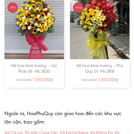
-8%
-14%
Kệ hoa khai trương – Lộc
Kệ hoa khai trương – Phú
Phát 68- Ms:3820
Quý 01- Ms:3818
1.200.000
₫
1.300.000
₫
1.311.000
₫
1.511.000
₫
Ngoài ra, HoaPhuQuy còn giao hoa đến các khu vực
lân cận, bao gồm:
Xã Cà Lúi
,
Thị trấn Củng Sơn
,
Xã Eachà Rang
,
Xã Krông Pa
,
Xã