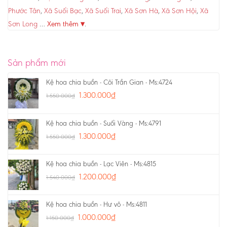
Phước Tân
,
Xã Suối Bạc
,
Xã Suối Trai
,
Xã Sơn Hà
,
Xã Sơn Hội
,
Xã
Sơn Long
…
Xem thêm ▾
.
Sản phẩm mới
Kệ hoa chia buồn - Cõi Trần Gian - Ms:4724
1.300.000
₫
1.550.000
₫
Kệ hoa chia buồn - Suối Vàng - Ms:4791
1.300.000
₫
1.550.000
₫
Kệ hoa chia buồn - Lạc Viên - Ms:4815
1.200.000
₫
1.540.000
₫
Kệ hoa chia buồn - Hư vô - Ms:4811
1.000.000
₫
1.150.000
₫