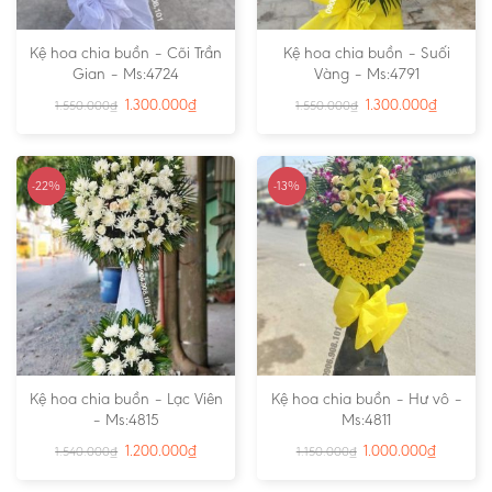
Kệ hoa chia buồn – Cõi Trần
Kệ hoa chia buồn – Suối
Gian – Ms:4724
Vàng – Ms:4791
1.300.000
₫
1.300.000
₫
1.550.000
₫
1.550.000
₫
-22%
-13%
Kệ hoa chia buồn – Lạc Viên
Kệ hoa chia buồn – Hư vô –
– Ms:4815
Ms:4811
1.200.000
₫
1.000.000
₫
1.540.000
₫
1.150.000
₫