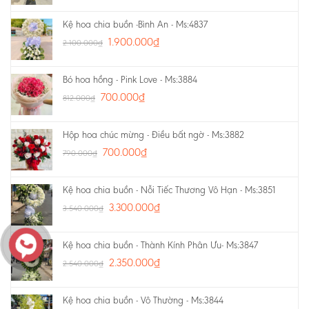
Kệ hoa chia buồn -Bình An - Ms:4837
1.900.000
₫
2.100.000
₫
Bó hoa hồng - Pink Love - Ms:3884
700.000
₫
812.000
₫
Hộp hoa chúc mừng - Điều bất ngờ - Ms:3882
700.000
₫
790.000
₫
Kệ hoa chia buồn - Nỗi Tiếc Thương Vô Hạn - Ms:3851
3.300.000
₫
3.540.000
₫
Kệ hoa chia buồn - Thành Kính Phân Ưu- Ms:3847
2.350.000
₫
2.540.000
₫
Kệ hoa chia buồn - Vô Thường - Ms:3844