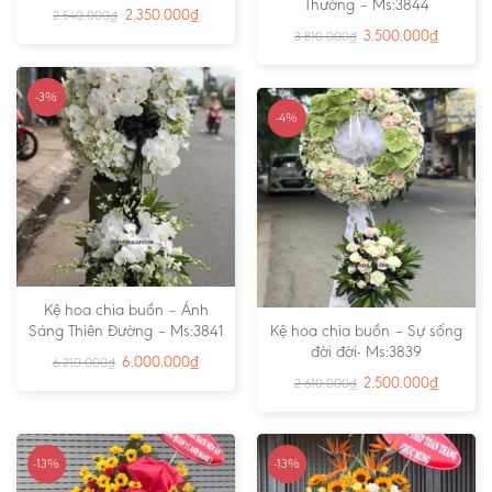
Thường – Ms:3844
2.350.000
₫
2.540.000
₫
3.500.000
₫
3.810.000
₫
-3%
-4%
Kệ hoa chia buồn – Ánh
Sáng Thiên Đường – Ms:3841
Kệ hoa chia buồn – Sự sống
đời đời- Ms:3839
6.000.000
₫
6.210.000
₫
2.500.000
₫
2.610.000
₫
-13%
-13%