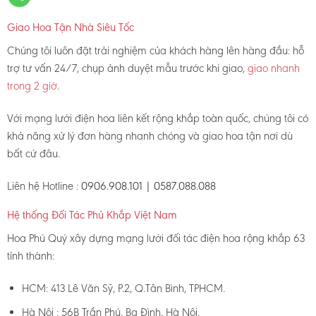
Giao Hoa Tận Nhà Siêu Tốc
Chúng tôi luôn đặt trải nghiệm của khách hàng lên hàng đầu: hỗ
trợ tư vấn 24/7, chụp ảnh duyệt mẫu trước khi giao,
giao nhanh
trong 2 giờ
.
Với mạng lưới điện hoa liên kết rộng khắp toàn quốc, chúng tôi có
khả năng xử lý đơn hàng nhanh chóng và giao hoa tận nơi dù
bất cứ đâu.
Liên hệ Hotline :
0906.908.101 | 0587.088.088
Hệ thống Đối Tác Phủ Khắp Việt Nam
Hoa Phú Quý xây dựng mạng lưới đối tác điện hoa rộng khắp 63
tỉnh thành:
HCM: 413 Lê Văn Sỹ, P.2, Q.Tân Bình, TPHCM.
Hà Nội : 56B Trần Phú, Ba Đình, Hà Nội.