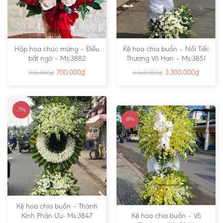
Hộp hoa chúc mừng – Điều
Kệ hoa chia buồn – Nỗi Tiếc
bất ngờ – Ms:3882
Thương Vô Hạn – Ms:3851
700.000
₫
3.300.000
₫
790.000
₫
3.540.000
₫
-7%
-8%
Kệ hoa chia buồn – Thành
Kính Phân Ưu- Ms:3847
Kệ hoa chia buồn – Vô