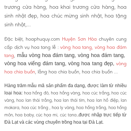
trương cửa hàng, hoa khai trương cửa hàng, hoa
sinh nhật đẹp, hoa chúc mừng sinh nhật, hoa tặng
sinh nhật,…
Đặc biệt, hoaphuquy.com
Huyện Sơn Hòa
chuyên cung
cấp dịch vụ hoa tang lễ :
vòng hoa tang, vòng hoa đám
tang
,
mẫu vòng hoa đám tang, vòng hoa đám tang,
vòng
vòng hoa viếng đám tang, vòng hoa tang đẹp,
hoa chia buồn
, lẵng hoa chia buồn, hoa chia buồn …
Hàng trăm mẫu mã sản phẩm đa dạng, được làm từ nhiều
hoa hồng đỏ, hoa hồng vàng, hoa cúc trắng, hoa cúc
loại hoa:
vàng, hoa lan thái trắng, hoa lan thái tím, hoa lan hồ điệp, lan
mokara, hoa cúc trắng , hoa ly vàng, hoa hồng trắng, hoa hồng
môn, hoa baby, cúc họa mi, cúc tana.
.được nhập trực tiếp từ
Đà Lạt và các vùng chuyên trồng hoa tại Đà Lạt.