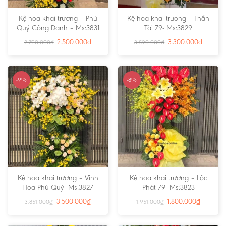
Kệ hoa khai trương – Phú
Kệ hoa khai trương – Thần
Quý Công Danh – Ms:3831
Tài 79- Ms:3829
2.500.000
₫
3.300.000
₫
2.790.000
₫
3.590.000
₫
-9%
-8%
Kệ hoa khai trương – Vinh
Kệ hoa khai trương – Lộc
Hoa Phú Quý- Ms:3827
Phát 79- Ms:3823
3.500.000
₫
1.800.000
₫
3.851.000
₫
1.951.000
₫