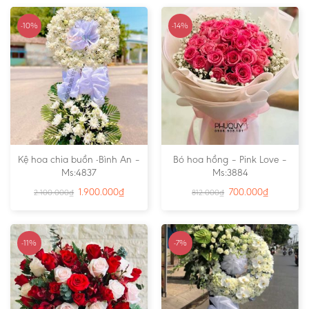
-10%
-14%
Kệ hoa chia buồn -Bình An –
Bó hoa hồng – Pink Love –
Ms:4837
Ms:3884
1.900.000
₫
700.000
₫
2.100.000
₫
812.000
₫
-11%
-7%