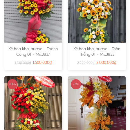
Kệ hoa khai trương – Thành
Kệ hoa khai trương – Toàn
Công 01 – Ms:3837
Thắng 01 – Ms:3833
1.500.000
₫
2.000.000
₫
1.730.000
₫
2.290.000
₫
-10%
-8%