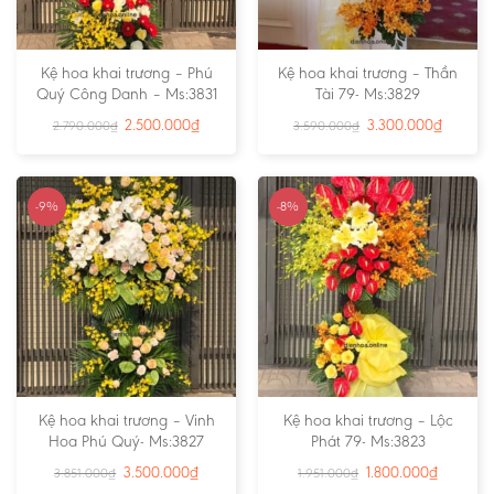
Kệ hoa khai trương – Phú
Kệ hoa khai trương – Thần
Quý Công Danh – Ms:3831
Tài 79- Ms:3829
2.500.000
₫
3.300.000
₫
2.790.000
₫
3.590.000
₫
-9%
-8%
Kệ hoa khai trương – Vinh
Kệ hoa khai trương – Lộc
Hoa Phú Quý- Ms:3827
Phát 79- Ms:3823
3.500.000
₫
1.800.000
₫
3.851.000
₫
1.951.000
₫