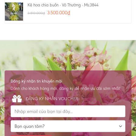
Kệ hoa chia buồn - Vô Thường - Ms:3844
3.500.000
₫
3.810.000
₫
Đăng ký nhận tin khuyến mãi
Dành cho khách hàng mới, đăng ký để nhận ưu đãi sớm nhất!
ĐĂNG KÝ NHẬN VOUCHER