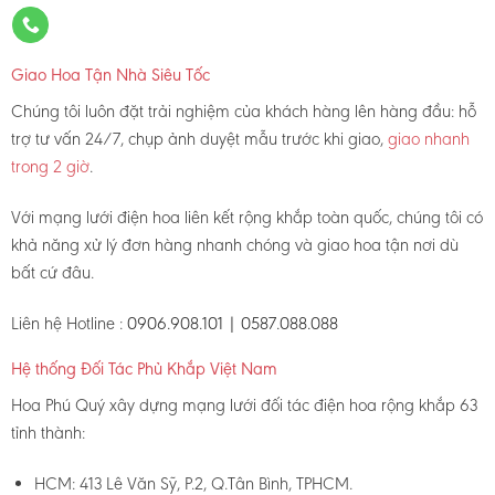
Giao Hoa Tận Nhà Siêu Tốc
Chúng tôi luôn đặt trải nghiệm của khách hàng lên hàng đầu: hỗ
trợ tư vấn 24/7, chụp ảnh duyệt mẫu trước khi giao,
giao nhanh
trong 2 giờ
.
Với mạng lưới điện hoa liên kết rộng khắp toàn quốc, chúng tôi có
khả năng xử lý đơn hàng nhanh chóng và giao hoa tận nơi dù
bất cứ đâu.
Liên hệ Hotline :
0906.908.101 | 0587.088.088
Hệ thống Đối Tác Phủ Khắp Việt Nam
Hoa Phú Quý xây dựng mạng lưới đối tác điện hoa rộng khắp 63
tỉnh thành:
HCM: 413 Lê Văn Sỹ, P.2, Q.Tân Bình, TPHCM.