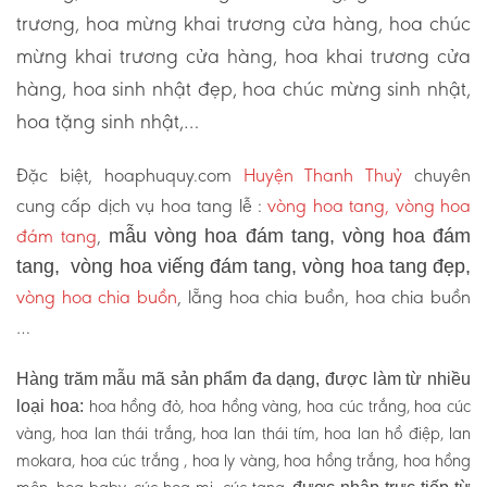
trương, hoa mừng khai trương cửa hàng, hoa chúc
mừng khai trương cửa hàng, hoa khai trương cửa
hàng, hoa sinh nhật đẹp, hoa chúc mừng sinh nhật,
hoa tặng sinh nhật,…
Đặc biệt, hoaphuquy.com
Huyện Thanh Thuỷ
chuyên
cung cấp dịch vụ hoa tang lễ :
vòng hoa tang, vòng hoa
đám tang
,
mẫu vòng hoa đám tang, vòng hoa đám
tang, vòng hoa viếng đám tang, vòng hoa tang đẹp,
vòng hoa chia buồn
, lẵng hoa chia buồn, hoa chia buồn
…
Hàng trăm mẫu mã sản phẩm đa dạng, được làm từ nhiều
hoa hồng đỏ, hoa hồng vàng, hoa cúc trắng, hoa cúc
loại hoa:
vàng, hoa lan thái trắng, hoa lan thái tím, hoa lan hồ điệp, lan
mokara, hoa cúc trắng , hoa ly vàng, hoa hồng trắng, hoa hồng