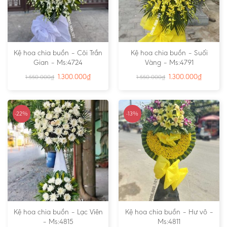
Kệ hoa chia buồn – Cõi Trần
Kệ hoa chia buồn – Suối
Gian – Ms:4724
Vàng – Ms:4791
1.300.000
₫
1.300.000
₫
1.550.000
₫
1.550.000
₫
-22%
-13%
Kệ hoa chia buồn – Lạc Viên
Kệ hoa chia buồn – Hư vô –
– Ms:4815
Ms:4811