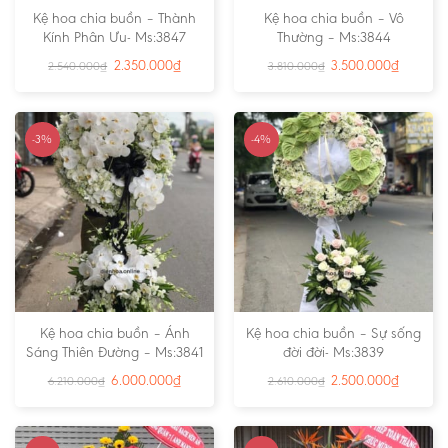
Kệ hoa chia buồn – Thành
Kệ hoa chia buồn – Vô
Kính Phân Ưu- Ms:3847
Thường – Ms:3844
2.350.000
₫
3.500.000
₫
2.540.000
₫
3.810.000
₫
-3%
-4%
Kệ hoa chia buồn – Ánh
Kệ hoa chia buồn – Sự sống
Sáng Thiên Đường – Ms:3841
đời đời- Ms:3839
6.000.000
₫
2.500.000
₫
6.210.000
₫
2.610.000
₫