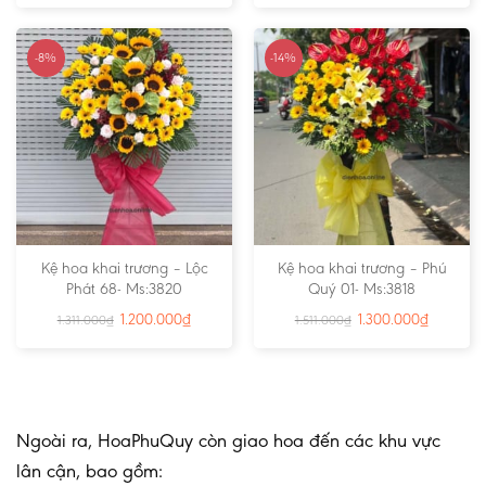
-8%
-14%
Kệ hoa khai trương – Lộc
Kệ hoa khai trương – Phú
Phát 68- Ms:3820
Quý 01- Ms:3818
1.200.000
₫
1.300.000
₫
1.311.000
₫
1.511.000
₫
Ngoài ra, HoaPhuQuy còn giao hoa đến các khu vực
lân cận, bao gồm: