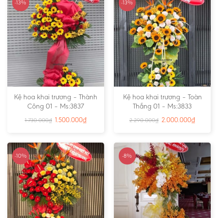
-13%
-13%
Kệ hoa khai trương – Thành
Kệ hoa khai trương – Toàn
Công 01 – Ms:3837
Thắng 01 – Ms:3833
1.500.000
₫
2.000.000
₫
1.730.000
₫
2.290.000
₫
-10%
-8%