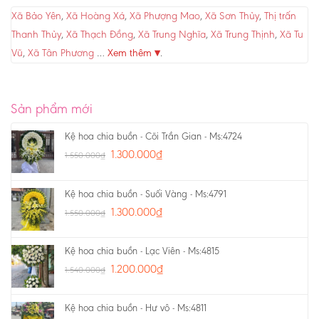
Xã Bảo Yên
,
Xã Hoàng Xá
,
Xã Phượng Mao
,
Xã Sơn Thủy
,
Thị trấn
Thanh Thủy
,
Xã Thạch Đồng
,
Xã Trung Nghĩa
,
Xã Trung Thịnh
,
Xã Tu
Vũ
,
Xã Tân Phương
…
Xem thêm ▾
.
Sản phẩm mới
Kệ hoa chia buồn - Cõi Trần Gian - Ms:4724
1.300.000
₫
1.550.000
₫
Kệ hoa chia buồn - Suối Vàng - Ms:4791
1.300.000
₫
1.550.000
₫
Kệ hoa chia buồn - Lạc Viên - Ms:4815
1.200.000
₫
1.540.000
₫
Kệ hoa chia buồn - Hư vô - Ms:4811