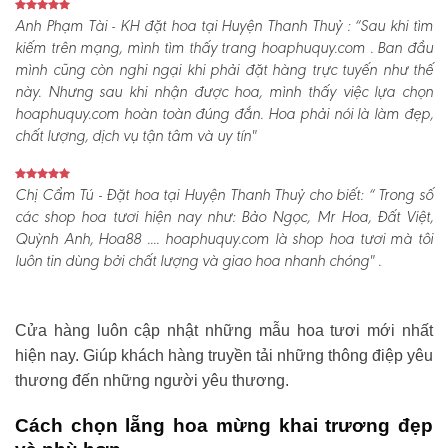
Anh Phạm Tài - KH đặt hoa tại Huyện Thanh Thuỷ :
“Sau khi tìm
kiếm trên mạng, mình tìm thấy trang hoaphuquy.com . Ban đầu
mình cũng còn nghi ngại khi phải đặt hàng trực tuyến như thế
này. Nhưng sau khi nhận được hoa, mình thấy việc lựa chọn
hoaphuquy.com hoàn toàn đúng đắn. Hoa phải nói là làm đẹp,
chất lượng, dịch vụ tận tâm và uy tín"
Chị Cẩm Tú - Đặt hoa tại Huyện Thanh Thuỷ cho biết:
“ Trong số
các shop hoa tươi hiện nay như: Bảo Ngọc, Mr Hoa, Đất Việt,
Quỳnh Anh, Hoa88 .... hoaphuquy.com là shop hoa tươi mà tôi
luôn tin dùng bởi chất lượng và giao hoa nhanh chóng" .
Cửa hàng luôn cập nhật những mẫu hoa tươi mới nhất
hiện nay. Giúp khách hàng truyền tải những thông điệp yêu
thương đến những người yêu thương.
Cách chọn lẵng hoa mừng khai trương đẹp