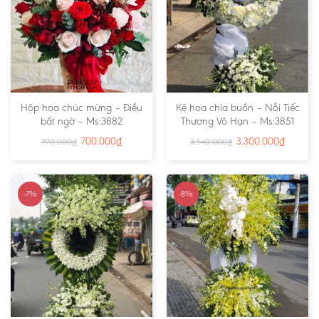
Hộp hoa chúc mừng – Điều
Kệ hoa chia buồn – Nỗi Tiếc
bất ngờ – Ms:3882
Thương Vô Hạn – Ms:3851
700.000
₫
3.300.000
₫
790.000
₫
3.540.000
₫
-7%
-8%