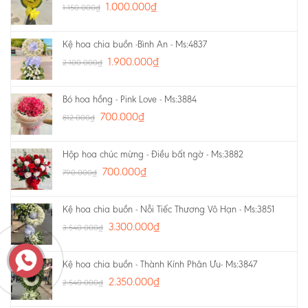
1.000.000
₫
1.150.000
₫
Kệ hoa chia buồn -Bình An - Ms:4837
1.900.000
₫
2.100.000
₫
Bó hoa hồng - Pink Love - Ms:3884
700.000
₫
812.000
₫
Hộp hoa chúc mừng - Điều bất ngờ - Ms:3882
700.000
₫
790.000
₫
Kệ hoa chia buồn - Nỗi Tiếc Thương Vô Hạn - Ms:3851
3.300.000
₫
3.540.000
₫
Kệ hoa chia buồn - Thành Kính Phân Ưu- Ms:3847
2.350.000
₫
2.540.000
₫