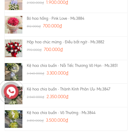
1.900.000
₫
2.100.000
₫
Bó hoa hồng - Pink Love - Ms:3884
700.000
₫
812.000
₫
Hộp hoa chúc mừng - Điều bất ngờ - Ms:3882
700.000
₫
790.000
₫
Kệ hoa chia buồn - Nỗi Tiếc Thương Vô Hạn - Ms:3851
3.300.000
₫
3.540.000
₫
Kệ hoa chia buồn - Thành Kính Phân Ưu- Ms:3847
2.350.000
₫
2.540.000
₫
Kệ hoa chia buồn - Vô Thường - Ms:3844
3.500.000
₫
3.810.000
₫