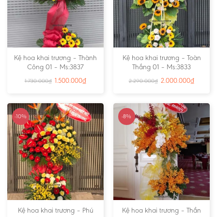
Kệ hoa khai trương – Thành
Kệ hoa khai trương – Toàn
Công 01 – Ms:3837
Thắng 01 – Ms:3833
1.500.000
₫
2.000.000
₫
1.730.000
₫
2.290.000
₫
-10%
-8%
Kệ hoa khai trương – Phú
Kệ hoa khai trương – Thần