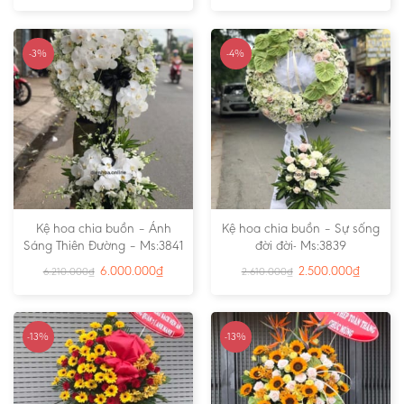
-3%
-4%
Kệ hoa chia buồn – Ánh
Kệ hoa chia buồn – Sự sống
Sáng Thiên Đường – Ms:3841
đời đời- Ms:3839
6.000.000
₫
2.500.000
₫
6.210.000
₫
2.610.000
₫
-13%
-13%