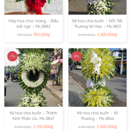
Hộp hoa chúc mừng – Điều
Kệ hoa chia buồn – Nỗi Tiếc
bất ngờ – Ms:3882
Thương Vô Hạn – Ms:3851
700.000
₫
3.300.000
₫
790.000
₫
3.540.000
₫
-7%
-8%
Kệ hoa chia buồn – Thành
Kệ hoa chia buồn – Vô
Kính Phân Ưu- Ms:3847
Thường – Ms:3844
2.350.000
₫
3.500.000
₫
2.540.000
₫
3.810.000
₫