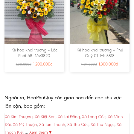
Kệ hoa khai trương – Lộc
Kệ hoa khai trương – Phú
Phát 68- Ms:3820
Quý 01- Ms:3818
1.200.000
₫
1.300.000
₫
1.311.000
₫
1.511.000
₫
Ngoài ra, HoaPhuQuy còn giao hoa đến các khu vực
lân cận, bao gồm:
Xã Kim Thượng
,
Xã Kiệt Sơn
,
Xã Lai Đồng
,
Xã Long Cốc
,
Xã Minh
Đài
,
Xã Mỹ Thuận
,
Xã Tam Thanh
,
Xã Thu Cúc
,
Xã Thu Ngạc
,
Xã
Thạch Kiệt
…
Xem thêm ▾
.