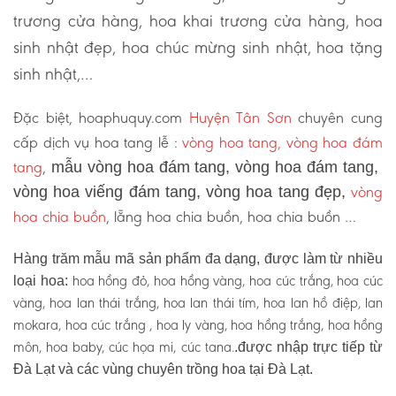
trương cửa hàng, hoa khai trương cửa hàng, hoa
sinh nhật đẹp, hoa chúc mừng sinh nhật, hoa tặng
sinh nhật,…
Đặc biệt, hoaphuquy.com
Huyện Tân Sơn
chuyên cung
cấp dịch vụ hoa tang lễ :
vòng hoa tang, vòng hoa đám
tang
,
mẫu vòng hoa đám tang, vòng hoa đám tang,
vòng
vòng hoa viếng đám tang, vòng hoa tang đẹp,
hoa chia buồn
, lẵng hoa chia buồn, hoa chia buồn …
Hàng trăm mẫu mã sản phẩm đa dạng, được làm từ nhiều
hoa hồng đỏ, hoa hồng vàng, hoa cúc trắng, hoa cúc
loại hoa:
vàng, hoa lan thái trắng, hoa lan thái tím, hoa lan hồ điệp, lan
mokara, hoa cúc trắng , hoa ly vàng, hoa hồng trắng, hoa hồng
môn, hoa baby, cúc họa mi, cúc tana.
.được nhập trực tiếp từ
Đà Lạt và các vùng chuyên trồng hoa tại Đà Lạt.