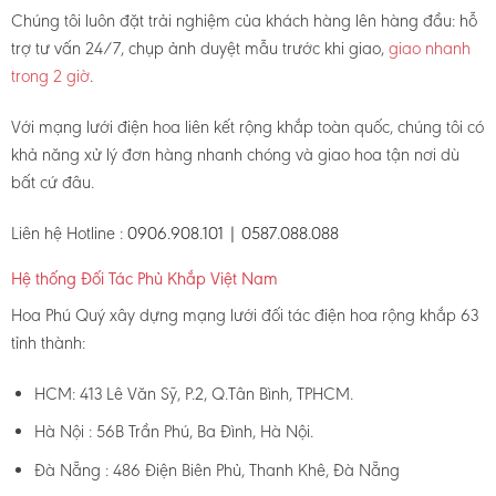
Chúng tôi luôn đặt trải nghiệm của khách hàng lên hàng đầu: hỗ
trợ tư vấn 24/7, chụp ảnh duyệt mẫu trước khi giao,
giao nhanh
trong 2 giờ
.
Với mạng lưới điện hoa liên kết rộng khắp toàn quốc, chúng tôi có
khả năng xử lý đơn hàng nhanh chóng và giao hoa tận nơi dù
bất cứ đâu.
Liên hệ Hotline :
0906.908.101 | 0587.088.088
Hệ thống Đối Tác Phủ Khắp Việt Nam
Hoa Phú Quý xây dựng mạng lưới đối tác điện hoa rộng khắp 63
tỉnh thành:
HCM: 413 Lê Văn Sỹ, P.2, Q.Tân Bình, TPHCM.
Hà Nội : 56B Trần Phú, Ba Đình, Hà Nội.
Đà Nẵng : 486 Điện Biên Phủ, Thanh Khê, Đà Nẵng