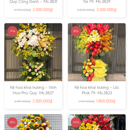
Quý Công Danh – Ms:3831
Tài 79- Ms:3829
2.500.000
₫
3.300.000
₫
2.790.000
₫
3.590.000
₫
-9%
-8%
Kệ hoa khai trương – Vinh
Kệ hoa khai trương – Lộc
Hoa Phú Quý- Ms:3827
Phát 79- Ms:3823
3.500.000
₫
1.800.000
₫
3.851.000
₫
1.951.000
₫
-8%
-14%