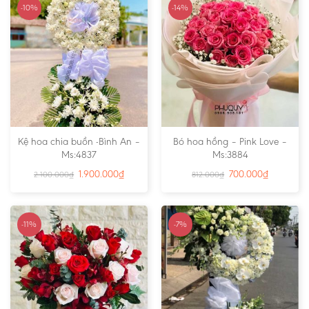
-10%
-14%
Kệ hoa chia buồn -Bình An –
Bó hoa hồng – Pink Love –
Ms:4837
Ms:3884
1.900.000
₫
700.000
₫
2.100.000
₫
812.000
₫
-11%
-7%