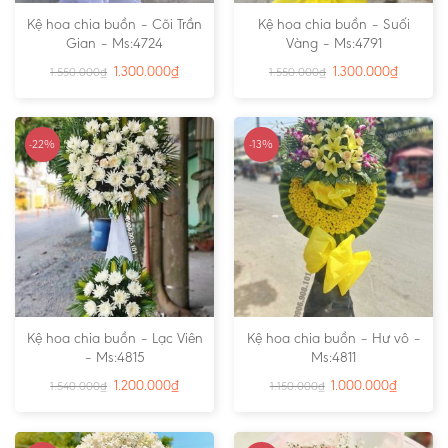
Kệ hoa chia buồn – Cõi Trần
Kệ hoa chia buồn – Suối
Gian – Ms:4724
Vàng – Ms:4791
1.300.000
₫
1.300.000
₫
1.550.000
₫
1.550.000
₫
-22%
-13%
Kệ hoa chia buồn – Lạc Viên
Kệ hoa chia buồn – Hư vô –
– Ms:4815
Ms:4811
1.200.000
₫
1.000.000
₫
1.540.000
₫
1.150.000
₫