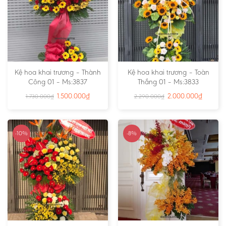
Kệ hoa khai trương – Thành
Kệ hoa khai trương – Toàn
Công 01 – Ms:3837
Thắng 01 – Ms:3833
1.500.000
₫
2.000.000
₫
1.730.000
₫
2.290.000
₫
-10%
-8%