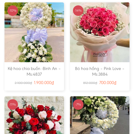
-10%
-14%
Kệ hoa chia buồn -Bình An –
Bó hoa hồng – Pink Love –
Ms:4837
Ms:3884
1.900.000
₫
700.000
₫
2.100.000
₫
812.000
₫
-11%
-7%