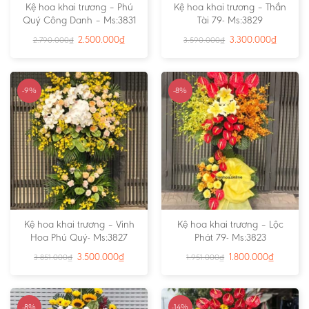
Kệ hoa khai trương – Phú
Kệ hoa khai trương – Thần
Quý Công Danh – Ms:3831
Tài 79- Ms:3829
2.500.000
₫
3.300.000
₫
2.790.000
₫
3.590.000
₫
-9%
-8%
Kệ hoa khai trương – Vinh
Kệ hoa khai trương – Lộc
Hoa Phú Quý- Ms:3827
Phát 79- Ms:3823
3.500.000
₫
1.800.000
₫
3.851.000
₫
1.951.000
₫
-8%
-14%