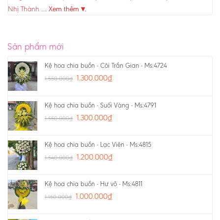
Nhị Thành
…
Xem thêm ▾
.
Sản phẩm mới
Kệ hoa chia buồn - Cõi Trần Gian - Ms:4724
1.300.000
₫
1.550.000
₫
Kệ hoa chia buồn - Suối Vàng - Ms:4791
1.300.000
₫
1.550.000
₫
Kệ hoa chia buồn - Lạc Viên - Ms:4815
1.200.000
₫
1.540.000
₫
Kệ hoa chia buồn - Hư vô - Ms:4811
1.000.000
₫
1.150.000
₫