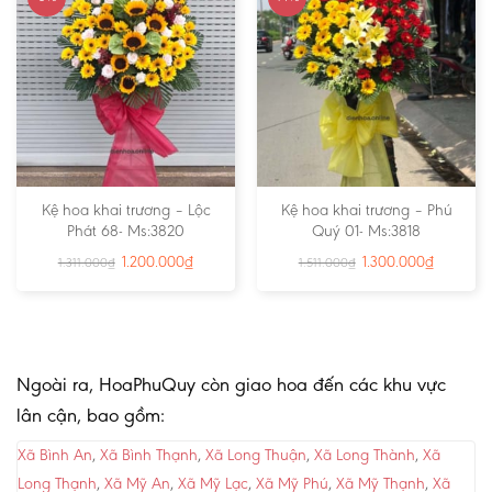
Kệ hoa khai trương – Lộc
Kệ hoa khai trương – Phú
Phát 68- Ms:3820
Quý 01- Ms:3818
1.200.000
₫
1.300.000
₫
1.311.000
₫
1.511.000
₫
Ngoài ra, HoaPhuQuy còn giao hoa đến các khu vực
lân cận, bao gồm:
Xã Bình An
,
Xã Bình Thạnh
,
Xã Long Thuận
,
Xã Long Thành
,
Xã
Long Thạnh
,
Xã Mỹ An
,
Xã Mỹ Lạc
,
Xã Mỹ Phú
,
Xã Mỹ Thạnh
,
Xã