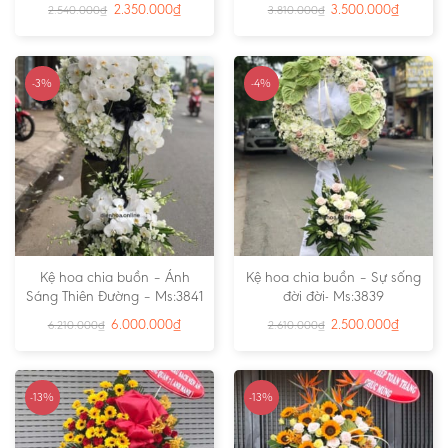
2.350.000
₫
3.500.000
₫
2.540.000
₫
3.810.000
₫
-3%
-4%
Kệ hoa chia buồn – Ánh
Kệ hoa chia buồn – Sự sống
Sáng Thiên Đường – Ms:3841
đời đời- Ms:3839
6.000.000
₫
2.500.000
₫
6.210.000
₫
2.610.000
₫
-13%
-13%