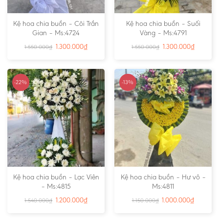
Kệ hoa chia buồn – Cõi Trần
Kệ hoa chia buồn – Suối
Gian – Ms:4724
Vàng – Ms:4791
1.300.000
₫
1.300.000
₫
1.550.000
₫
1.550.000
₫
-22%
-13%
Kệ hoa chia buồn – Lạc Viên
Kệ hoa chia buồn – Hư vô –
– Ms:4815
Ms:4811
1.200.000
₫
1.000.000
₫
1.540.000
₫
1.150.000
₫