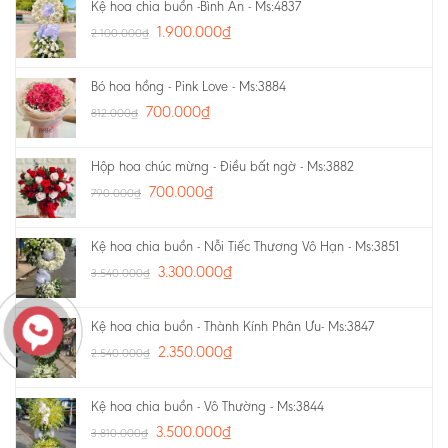
Kệ hoa chia buồn -Bình An - Ms:4837
1.900.000
₫
2.100.000
₫
Bó hoa hồng - Pink Love - Ms:3884
700.000
₫
812.000
₫
Hộp hoa chúc mừng - Điều bất ngờ - Ms:3882
700.000
₫
790.000
₫
Kệ hoa chia buồn - Nỗi Tiếc Thương Vô Hạn - Ms:3851
3.300.000
₫
3.540.000
₫
Kệ hoa chia buồn - Thành Kính Phân Ưu- Ms:3847
2.350.000
₫
2.540.000
₫
Kệ hoa chia buồn - Vô Thường - Ms:3844
3.500.000
₫
3.810.000
₫