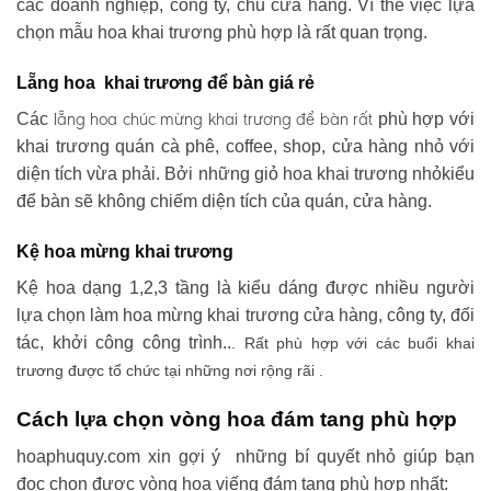
các doanh nghiệp, công ty, chủ cửa hàng. Vì thế việc lựa
chọn mẫu hoa khai trương phù hợp là rất quan trọng.
Lẵng hoa khai trương để bàn giá rẻ
lẵng hoa chúc mừng khai trương
để bàn rất
Các
phù hợp với
khai trương quán cà phê, coffee, shop, cửa hàng nhỏ với
diện tích vừa phải. Bởi những giỏ hoa khai trương nhỏkiểu
để bàn sẽ không chiếm diện tích của quán, cửa hàng.
Kệ hoa mừng khai trương
Kệ hoa dạng 1,2,3 tầng là kiểu dáng được nhiều người
lựa chọn làm hoa mừng khai trương cửa hàng, công ty, đối
tác, khởi công công trình..
. Rất phù hợp với các buổi khai
trương được tổ chức tại những nơi rộng rãi .
Cách lựa chọn vòng hoa đám tang phù hợp
hoaphuquy.com xin gợi ý những bí quyết nhỏ giúp bạn
đọc chọn được vòng hoa viếng đám tang phù hợp nhất: