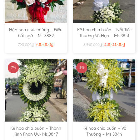
Hộp hoa chúc mừng – Điều
Kệ hoa chia buồn – Nỗi Tiếc
bất ngờ – Ms:3882
Thương Vô Hạn – Ms:3851
700.000
₫
3.300.000
₫
790.000
₫
3.540.000
₫
-7%
-8%
Kệ hoa chia buồn – Thành
Kệ hoa chia buồn – Vô
Kính Phân Ưu- Ms:3847
Thường – Ms:3844