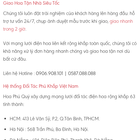
Giao Hoa Tận Nhà Siêu Tốc
Chúng tôi luôn đặt trải nghiệm của khách hàng lên hàng đầu: hỗ
trợ tư vấn 24/7, chụp ảnh duyệt mẫu trước khi giao,
giao nhanh
trong 2 giờ
.
Với mạng lưới điện hoa liên kết rộng khắp toàn quốc, chúng tôi có
khả năng xử lý đơn hàng nhanh chóng và giao hoa tận nơi dù
bất cứ đâu.
Liên hệ Hotline :
0906.908.101 | 0587.088.088
Hệ thống Đối Tác Phủ Khắp Việt Nam
Hoa Phú Quý xây dựng mạng lưới đối tác điện hoa rộng khắp 63
tỉnh thành:
HCM: 413 Lê Văn Sỹ, P.2, Q.Tân Bình, TPHCM.
Hà Nội : 56B Trần Phú, Ba Đình, Hà Nội.