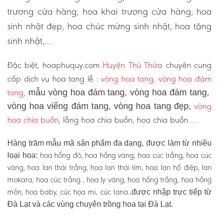
trương cửa hàng, hoa khai trương cửa hàng, hoa
sinh nhật đẹp, hoa chúc mừng sinh nhật, hoa tặng
sinh nhật,…
Đặc biệt, hoaphuquy.com
Huyện Thủ Thừa
chuyên cung
cấp dịch vụ hoa tang lễ :
vòng hoa tang, vòng hoa đám
tang
,
mẫu vòng hoa đám tang, vòng hoa đám tang,
vòng
vòng hoa viếng đám tang, vòng hoa tang đẹp,
hoa chia buồn
, lẵng hoa chia buồn, hoa chia buồn …
Hàng trăm mẫu mã sản phẩm đa dạng, được làm từ nhiều
hoa hồng đỏ, hoa hồng vàng, hoa cúc trắng, hoa cúc
loại hoa:
vàng, hoa lan thái trắng, hoa lan thái tím, hoa lan hồ điệp, lan
mokara, hoa cúc trắng , hoa ly vàng, hoa hồng trắng, hoa hồng
môn, hoa baby, cúc họa mi, cúc tana.
.được nhập trực tiếp từ
Đà Lạt và các vùng chuyên trồng hoa tại Đà Lạt.