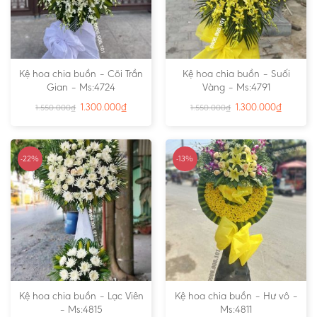
Kệ hoa chia buồn – Cõi Trần
Kệ hoa chia buồn – Suối
Gian – Ms:4724
Vàng – Ms:4791
1.300.000
₫
1.300.000
₫
1.550.000
₫
1.550.000
₫
-22%
-13%
Kệ hoa chia buồn – Lạc Viên
Kệ hoa chia buồn – Hư vô –
– Ms:4815
Ms:4811