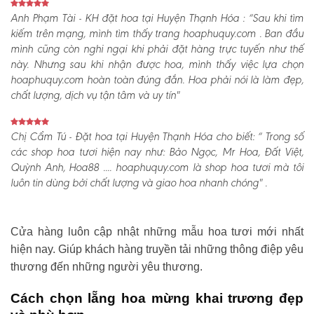
Anh Phạm Tài - KH đặt hoa tại Huyện Thạnh Hóa :
“Sau khi tìm
kiếm trên mạng, mình tìm thấy trang hoaphuquy.com . Ban đầu
mình cũng còn nghi ngại khi phải đặt hàng trực tuyến như thế
này. Nhưng sau khi nhận được hoa, mình thấy việc lựa chọn
hoaphuquy.com hoàn toàn đúng đắn. Hoa phải nói là làm đẹp,
chất lượng, dịch vụ tận tâm và uy tín"
Chị Cẩm Tú - Đặt hoa tại Huyện Thạnh Hóa cho biết:
“ Trong số
các shop hoa tươi hiện nay như: Bảo Ngọc, Mr Hoa, Đất Việt,
Quỳnh Anh, Hoa88 .... hoaphuquy.com là shop hoa tươi mà tôi
luôn tin dùng bởi chất lượng và giao hoa nhanh chóng" .
Cửa hàng luôn cập nhật những mẫu hoa tươi mới nhất
hiện nay. Giúp khách hàng truyền tải những thông điệp yêu
thương đến những người yêu thương.
Cách chọn lẵng hoa mừng khai trương đẹp