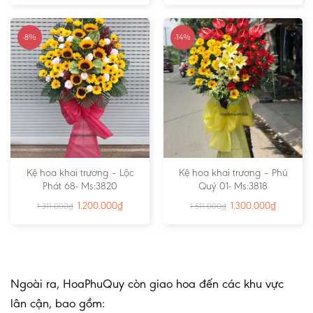
-8%
-14%
Kệ hoa khai trương – Lộc
Kệ hoa khai trương – Phú
Phát 68- Ms:3820
Quý 01- Ms:3818
1.200.000
₫
1.300.000
₫
1.311.000
₫
1.511.000
₫
Ngoài ra, HoaPhuQuy còn giao hoa đến các khu vực
lân cận, bao gồm: