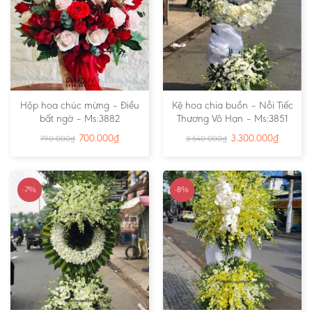
Hộp hoa chúc mừng – Điều
Kệ hoa chia buồn – Nỗi Tiếc
bất ngờ – Ms:3882
Thương Vô Hạn – Ms:3851
700.000
₫
3.300.000
₫
790.000
₫
3.540.000
₫
-7%
-8%