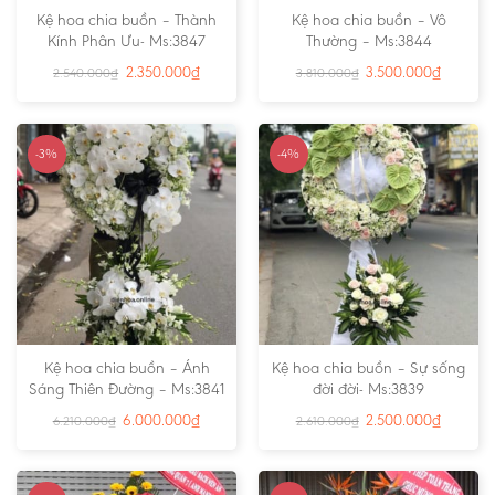
Kệ hoa chia buồn – Thành
Kệ hoa chia buồn – Vô
Kính Phân Ưu- Ms:3847
Thường – Ms:3844
2.350.000
₫
3.500.000
₫
2.540.000
₫
3.810.000
₫
-3%
-4%
Kệ hoa chia buồn – Ánh
Kệ hoa chia buồn – Sự sống
Sáng Thiên Đường – Ms:3841
đời đời- Ms:3839
6.000.000
₫
2.500.000
₫
6.210.000
₫
2.610.000
₫