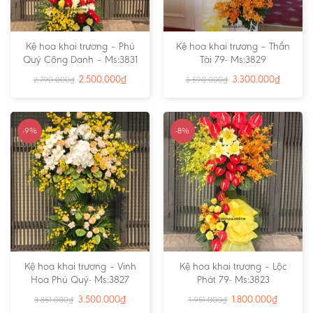
Kệ hoa khai trương – Phú
Kệ hoa khai trương – Thần
Quý Công Danh – Ms:3831
Tài 79- Ms:3829
2.500.000
₫
3.300.000
₫
2.790.000
₫
3.590.000
₫
-9%
-8%
Kệ hoa khai trương – Vinh
Kệ hoa khai trương – Lộc
Hoa Phú Quý- Ms:3827
Phát 79- Ms:3823
3.500.000
₫
1.800.000
₫
3.851.000
₫
1.951.000
₫