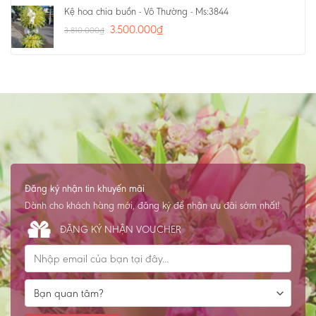
Kệ hoa chia buồn - Vô Thường - Ms:3844
3.500.000
₫
3.810.000
₫
Đăng ký nhận tin khuyến mãi
Dành cho khách hàng mới, đăng ký để nhận ưu đãi sớm nhất!
ĐĂNG KÝ NHẬN VOUCHER