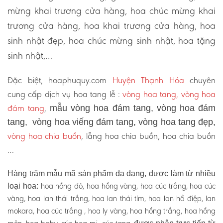
mừng khai trương cửa hàng, hoa chúc mừng khai
trương cửa hàng, hoa khai trương cửa hàng, hoa
sinh nhật đẹp, hoa chúc mừng sinh nhật, hoa tặng
sinh nhật,…
Đặc biệt, hoaphuquy.com
Huyện Thạnh Hóa
chuyên
cung cấp dịch vụ hoa tang lễ :
vòng hoa tang, vòng hoa
đám tang
,
mẫu vòng hoa đám tang, vòng hoa đám
tang, vòng hoa viếng đám tang, vòng hoa tang đẹp,
vòng hoa chia buồn
, lẵng hoa chia buồn, hoa chia buồn
…
Hàng trăm mẫu mã sản phẩm đa dạng, được làm từ nhiều
hoa hồng đỏ, hoa hồng vàng, hoa cúc trắng, hoa cúc
loại hoa:
vàng, hoa lan thái trắng, hoa lan thái tím, hoa lan hồ điệp, lan
mokara, hoa cúc trắng , hoa ly vàng, hoa hồng trắng, hoa hồng