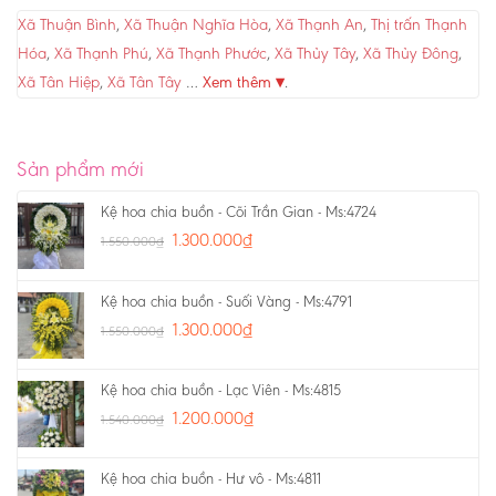
Xã Thuận Bình
,
Xã Thuận Nghĩa Hòa
,
Xã Thạnh An
,
Thị trấn Thạnh
Hóa
,
Xã Thạnh Phú
,
Xã Thạnh Phước
,
Xã Thủy Tây
,
Xã Thủy Đông
,
Xã Tân Hiệp
,
Xã Tân Tây
…
Xem thêm ▾
.
Sản phẩm mới
Kệ hoa chia buồn - Cõi Trần Gian - Ms:4724
1.300.000
₫
1.550.000
₫
Kệ hoa chia buồn - Suối Vàng - Ms:4791
1.300.000
₫
1.550.000
₫
Kệ hoa chia buồn - Lạc Viên - Ms:4815
1.200.000
₫
1.540.000
₫
Kệ hoa chia buồn - Hư vô - Ms:4811