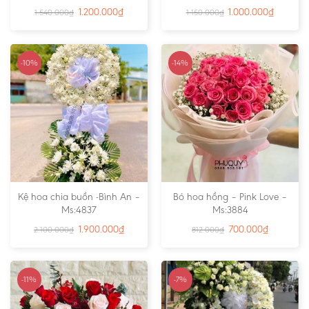
1.200.000
₫
1.000.000
₫
1.540.000
₫
1.150.000
₫
-10%
-14%
Kệ hoa chia buồn -Bình An –
Bó hoa hồng – Pink Love –
Ms:4837
Ms:3884
1.900.000
₫
700.000
₫
2.100.000
₫
812.000
₫
-11%
-7%