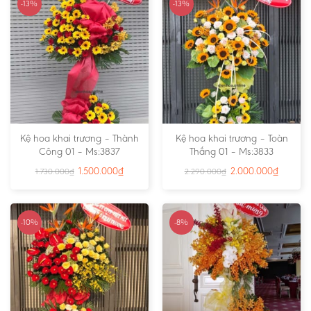
-13%
-13%
Kệ hoa khai trương – Thành
Kệ hoa khai trương – Toàn
Công 01 – Ms:3837
Thắng 01 – Ms:3833
1.500.000
₫
2.000.000
₫
1.730.000
₫
2.290.000
₫
-10%
-8%