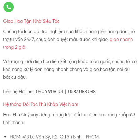
Giao Hoa Tận Nhà Siêu Tốc
Chúng tôi luôn đặt trải nghiệm của khách hàng lên hàng đầu: hỗ
trợ tư vấn 24/7, chụp ảnh duyệt mẫu trước khi giao,
giao nhanh
trong 2 giờ
.
Với mạng lưới điện hoa liên kết rộng khắp toàn quốc, chúng tôi có
khả năng xử lý đơn hàng nhanh chóng và giao hoa tận nơi dù
bất cứ đâu.
Liên hệ Hotline :
0906.908.101 | 0587.088.088
Hệ thống Đối Tác Phủ Khắp Việt Nam
Hoa Phú Quý xây dựng mạng lưới đối tác điện hoa rộng khắp 63
tỉnh thành:
HCM: 413 Lê Văn Sỹ, P.2, Q.Tân Bình, TPHCM.