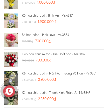
1.000.000
₫
1.150.000
₫
Kệ hoa chia buồn -Bình An - Ms:4837
1.900.000
₫
2.100.000
₫
Bó hoa hồng - Pink Love - Ms:3884
700.000
₫
812.000
₫
Hộp hoa chúc mừng - Điều bất ngờ - Ms:3882
700.000
₫
790.000
₫
Kệ hoa chia buồn - Nỗi Tiếc Thương Vô Hạn - Ms:3851
3.300.000
₫
3.540.000
₫
Kệ hoa chia buồn - Thành Kính Phân Ưu- Ms:3847
2.350.000
₫
2.540.000
₫