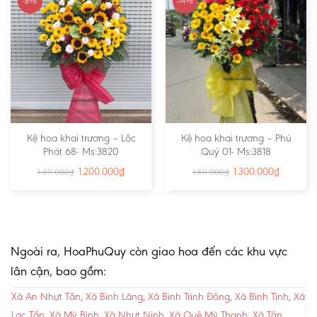
-8%
-14%
Kệ hoa khai trương – Lộc
Kệ hoa khai trương – Phú
Phát 68- Ms:3820
Quý 01- Ms:3818
1.200.000
₫
1.300.000
₫
1.311.000
₫
1.511.000
₫
Ngoài ra, HoaPhuQuy còn giao hoa đến các khu vực
lân cận, bao gồm:
Xã An Nhựt Tân
,
Xã Bình Lãng
,
Xã Bình Trinh Đông
,
Xã Bình Tịnh
,
Xã
Lạc Tấn
,
Xã Mỹ Bình
,
Xã Nhựt Ninh
,
Xã Quê Mỹ Thạnh
,
Xã Tân