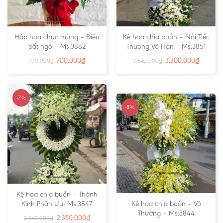
Hộp hoa chúc mừng – Điều
Kệ hoa chia buồn – Nỗi Tiếc
bất ngờ – Ms:3882
Thương Vô Hạn – Ms:3851
700.000
₫
3.300.000
₫
790.000
₫
3.540.000
₫
-7%
-8%
Kệ hoa chia buồn – Thành
Kính Phân Ưu- Ms:3847
Kệ hoa chia buồn – Vô
Thường – Ms:3844
2.350.000
₫
2.540.000
₫