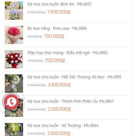
Kệ hoa chia buồn -Bình An - Ms:4837
1.900.000
₫
2.100.000
₫
Bó hoa hồng - Pink Love - Ms:3884
700.000
₫
812.000
₫
Hộp hoa chúc mừng - Điều bất ngờ - Ms:3882
700.000
₫
790.000
₫
Kệ hoa chia buồn - Nỗi Tiếc Thương Vô Hạn - Ms:3851
3.300.000
₫
3.540.000
₫
Kệ hoa chia buồn - Thành Kính Phân Ưu- Ms:3847
2.350.000
₫
2.540.000
₫
Kệ hoa chia buồn - Vô Thường - Ms:3844
3.500.000
₫
3.810.000
₫