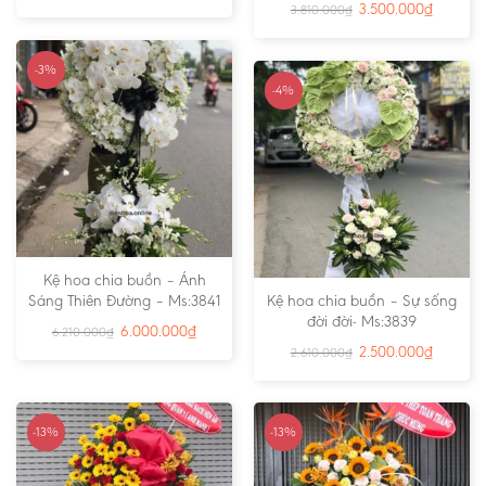
3.500.000
₫
3.810.000
₫
-3%
-4%
Kệ hoa chia buồn – Ánh
Sáng Thiên Đường – Ms:3841
Kệ hoa chia buồn – Sự sống
đời đời- Ms:3839
6.000.000
₫
6.210.000
₫
2.500.000
₫
2.610.000
₫
-13%
-13%