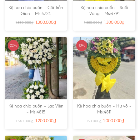
Kệ hoa chia buồn – Cõi Trần
Kệ hoa chia buồn – Suối
Gian – Ms:4724
Vàng – Ms:4791
1.300.000
₫
1.300.000
₫
1.550.000
₫
1.550.000
₫
-22%
-13%
Kệ hoa chia buồn – Lạc Viên
Kệ hoa chia buồn – Hư vô –
– Ms:4815
Ms:4811
1.200.000
₫
1.000.000
₫
1.540.000
₫
1.150.000
₫