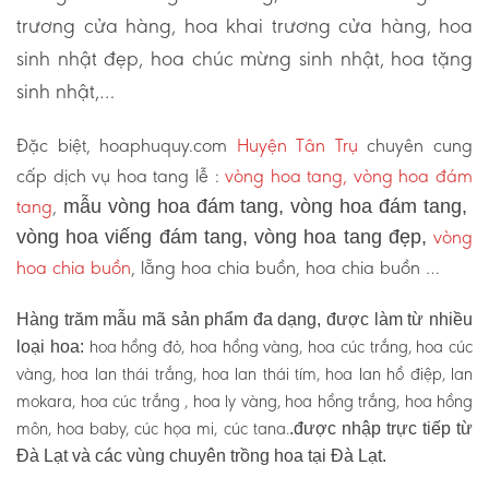
trương cửa hàng, hoa khai trương cửa hàng, hoa
sinh nhật đẹp, hoa chúc mừng sinh nhật, hoa tặng
sinh nhật,…
Đặc biệt, hoaphuquy.com
Huyện Tân Trụ
chuyên cung
cấp dịch vụ hoa tang lễ :
vòng hoa tang, vòng hoa đám
tang
,
mẫu vòng hoa đám tang, vòng hoa đám tang,
vòng
vòng hoa viếng đám tang, vòng hoa tang đẹp,
hoa chia buồn
, lẵng hoa chia buồn, hoa chia buồn …
Hàng trăm mẫu mã sản phẩm đa dạng, được làm từ nhiều
hoa hồng đỏ, hoa hồng vàng, hoa cúc trắng, hoa cúc
loại hoa:
vàng, hoa lan thái trắng, hoa lan thái tím, hoa lan hồ điệp, lan
mokara, hoa cúc trắng , hoa ly vàng, hoa hồng trắng, hoa hồng
môn, hoa baby, cúc họa mi, cúc tana.
.được nhập trực tiếp từ
Đà Lạt và các vùng chuyên trồng hoa tại Đà Lạt.