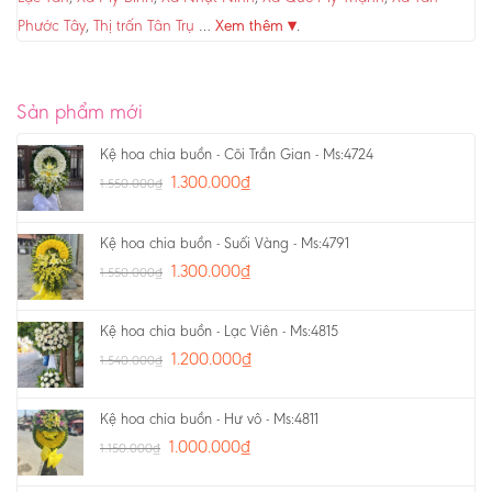
Phước Tây
,
Thị trấn Tân Trụ
…
Xem thêm ▾
.
Sản phẩm mới
Kệ hoa chia buồn - Cõi Trần Gian - Ms:4724
1.300.000
₫
1.550.000
₫
Kệ hoa chia buồn - Suối Vàng - Ms:4791
1.300.000
₫
1.550.000
₫
Kệ hoa chia buồn - Lạc Viên - Ms:4815
1.200.000
₫
1.540.000
₫
Kệ hoa chia buồn - Hư vô - Ms:4811
1.000.000
₫
1.150.000
₫