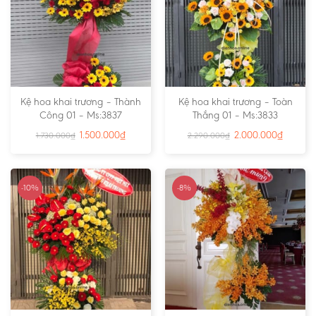
Kệ hoa khai trương – Thành
Kệ hoa khai trương – Toàn
Công 01 – Ms:3837
Thắng 01 – Ms:3833
1.500.000
₫
2.000.000
₫
1.730.000
₫
2.290.000
₫
-10%
-8%