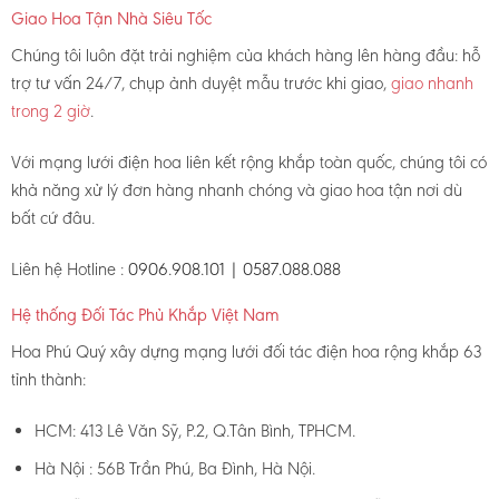
Giao Hoa Tận Nhà Siêu Tốc
Chúng tôi luôn đặt trải nghiệm của khách hàng lên hàng đầu: hỗ
trợ tư vấn 24/7, chụp ảnh duyệt mẫu trước khi giao,
giao nhanh
trong 2 giờ
.
Với mạng lưới điện hoa liên kết rộng khắp toàn quốc, chúng tôi có
khả năng xử lý đơn hàng nhanh chóng và giao hoa tận nơi dù
bất cứ đâu.
Liên hệ Hotline :
0906.908.101 | 0587.088.088
Hệ thống Đối Tác Phủ Khắp Việt Nam
Hoa Phú Quý xây dựng mạng lưới đối tác điện hoa rộng khắp 63
tỉnh thành:
HCM: 413 Lê Văn Sỹ, P.2, Q.Tân Bình, TPHCM.
Hà Nội : 56B Trần Phú, Ba Đình, Hà Nội.