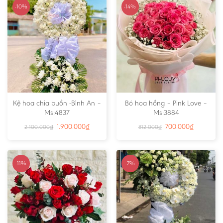
-10%
-14%
Kệ hoa chia buồn -Bình An –
Bó hoa hồng – Pink Love –
Ms:4837
Ms:3884
1.900.000
₫
700.000
₫
2.100.000
₫
812.000
₫
-11%
-7%