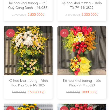
Kệ hoa khai trương – Phú
Kệ hoa khai trương – Thần
Quý Công Danh – Ms:3831
Tài 79- Ms:3829
2.500.000
₫
3.300.000
₫
2.790.000
₫
3.590.000
₫
-9%
-8%
Kệ hoa khai trương – Vinh
Kệ hoa khai trương – Lộc
Hoa Phú Quý- Ms:3827
Phát 79- Ms:3823
3.500.000
₫
1.800.000
₫
3.851.000
₫
1.951.000
₫