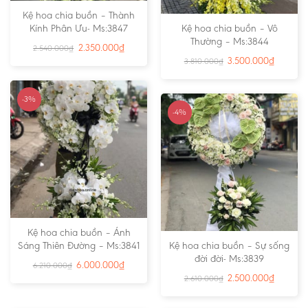
Kệ hoa chia buồn – Thành
Kính Phân Ưu- Ms:3847
Kệ hoa chia buồn – Vô
Thường – Ms:3844
2.350.000
₫
2.540.000
₫
3.500.000
₫
3.810.000
₫
-3%
-4%
Kệ hoa chia buồn – Ánh
Sáng Thiên Đường – Ms:3841
Kệ hoa chia buồn – Sự sống
đời đời- Ms:3839
6.000.000
₫
6.210.000
₫
2.500.000
₫
2.610.000
₫