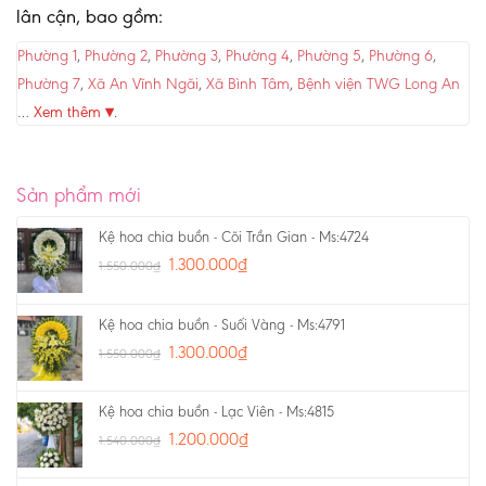
lân cận, bao gồm:
Phường 1
,
Phường 2
,
Phường 3
,
Phường 4
,
Phường 5
,
Phường 6
,
Phường 7
,
Xã An Vĩnh Ngãi
,
Xã Bình Tâm
,
Bệnh viện TWG Long An
…
Xem thêm ▾
.
Sản phẩm mới
Kệ hoa chia buồn - Cõi Trần Gian - Ms:4724
1.300.000
₫
1.550.000
₫
Kệ hoa chia buồn - Suối Vàng - Ms:4791
1.300.000
₫
1.550.000
₫
Kệ hoa chia buồn - Lạc Viên - Ms:4815
1.200.000
₫
1.540.000
₫