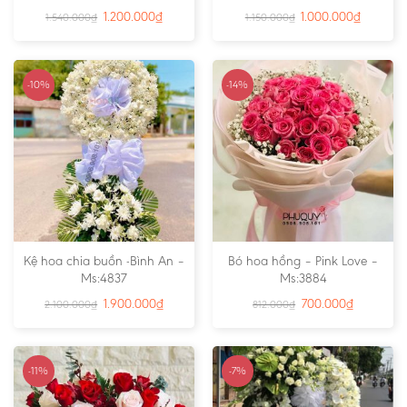
1.200.000
₫
1.000.000
₫
1.540.000
₫
1.150.000
₫
-10%
-14%
Kệ hoa chia buồn -Bình An –
Bó hoa hồng – Pink Love –
Ms:4837
Ms:3884
1.900.000
₫
700.000
₫
2.100.000
₫
812.000
₫
-11%
-7%