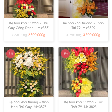
Kệ hoa khai trương – Phú
Kệ hoa khai trương – Thần
Quý Công Danh – Ms:3831
Tài 79- Ms:3829
2.500.000
₫
3.300.000
₫
2.790.000
₫
3.590.000
₫
-9%
-8%
Kệ hoa khai trương – Vinh
Kệ hoa khai trương – Lộc
Hoa Phú Quý- Ms:3827
Phát 79- Ms:3823