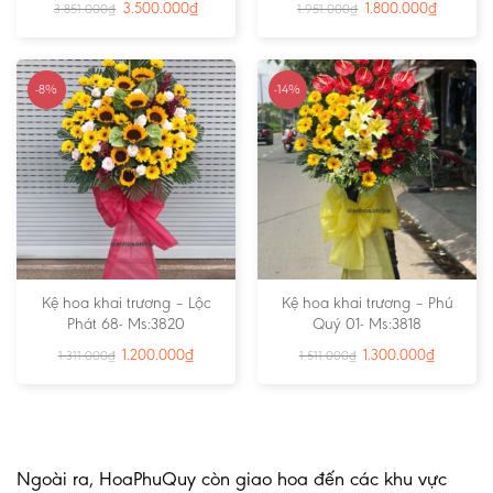
3.500.000
₫
1.800.000
₫
3.851.000
₫
1.951.000
₫
-8%
-14%
Kệ hoa khai trương – Lộc
Kệ hoa khai trương – Phú
Phát 68- Ms:3820
Quý 01- Ms:3818
1.200.000
₫
1.300.000
₫
1.311.000
₫
1.511.000
₫
Ngoài ra, HoaPhuQuy còn giao hoa đến các khu vực