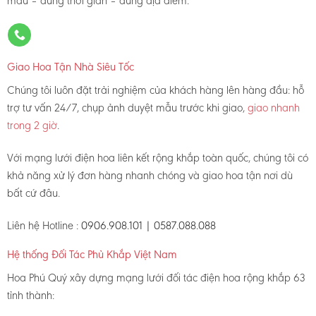
mẫu – đúng thời gian – đúng địa điểm.
Giao Hoa Tận Nhà Siêu Tốc
Chúng tôi luôn đặt trải nghiệm của khách hàng lên hàng đầu: hỗ
trợ tư vấn 24/7, chụp ảnh duyệt mẫu trước khi giao,
giao nhanh
trong 2 giờ
.
Với mạng lưới điện hoa liên kết rộng khắp toàn quốc, chúng tôi có
khả năng xử lý đơn hàng nhanh chóng và giao hoa tận nơi dù
bất cứ đâu.
Liên hệ Hotline :
0906.908.101 | 0587.088.088
Hệ thống Đối Tác Phủ Khắp Việt Nam
Hoa Phú Quý xây dựng mạng lưới đối tác điện hoa rộng khắp 63
tỉnh thành: