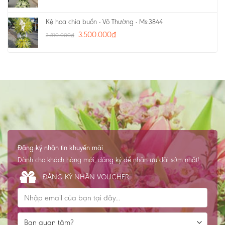
Kệ hoa chia buồn - Vô Thường - Ms:3844
3.500.000
₫
3.810.000
₫
Đăng ký nhận tin khuyến mãi
Dành cho khách hàng mới, đăng ký để nhận ưu đãi sớm nhất!
ĐĂNG KÝ NHẬN VOUCHER