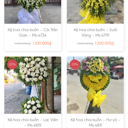
Kệ hoa chia buồn – Cõi Trần
Kệ hoa chia buồn – Suối
Gian – Ms:4724
Vàng – Ms:4791
1.300.000
₫
1.300.000
₫
1.550.000
₫
1.550.000
₫
-22%
-13%
Kệ hoa chia buồn – Lạc Viên
Kệ hoa chia buồn – Hư vô –
– Ms:4815
Ms:4811