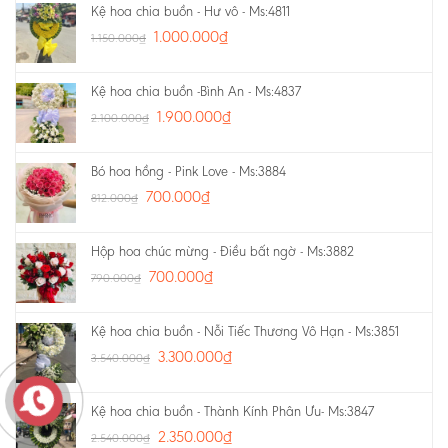
Kệ hoa chia buồn - Hư vô - Ms:4811
1.000.000
₫
1.150.000
₫
Kệ hoa chia buồn -Bình An - Ms:4837
1.900.000
₫
2.100.000
₫
Bó hoa hồng - Pink Love - Ms:3884
700.000
₫
812.000
₫
Hộp hoa chúc mừng - Điều bất ngờ - Ms:3882
700.000
₫
790.000
₫
Kệ hoa chia buồn - Nỗi Tiếc Thương Vô Hạn - Ms:3851
3.300.000
₫
3.540.000
₫
Kệ hoa chia buồn - Thành Kính Phân Ưu- Ms:3847
2.350.000
₫
2.540.000
₫