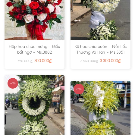
Hộp hoa chúc mừng – Điều
Kệ hoa chia buồn – Nỗi Tiếc
bất ngờ – Ms:3882
Thương Vô Hạn – Ms:3851
700.000
₫
3.300.000
₫
790.000
₫
3.540.000
₫
-7%
-8%