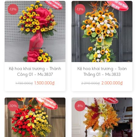
-13%
-13%
Kệ hoa khai trương – Thành
Kệ hoa khai trương – Toàn
Công 01 – Ms:3837
Thắng 01 – Ms:3833
1.500.000
₫
2.000.000
₫
1.730.000
₫
2.290.000
₫
-10%
-8%