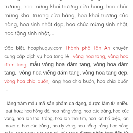
trương, hoa mừng khai trương cửa hàng, hoa chúc
mừng khai trương cửa hàng, hoa khai trương cửa
hàng, hoa sinh nhật đẹp, hoa chúc mừng sinh nhật,
hoa tặng sinh nhật,…
Đặc biệt, hoaphuquy.com
Thành phố Tân An
chuyên
cung cấp dịch vụ hoa tang lễ :
vòng hoa tang, vòng hoa
đám tang
,
mẫu vòng hoa đám tang, vòng hoa đám
tang, vòng hoa viếng đám tang, vòng hoa tang đẹp,
vòng hoa chia buồn
, lẵng hoa chia buồn, hoa chia buồn
…
Hàng trăm mẫu mã sản phẩm đa dạng, được làm từ nhiều
hoa hồng đỏ, hoa hồng vàng, hoa cúc trắng, hoa cúc
loại hoa:
vàng, hoa lan thái trắng, hoa lan thái tím, hoa lan hồ điệp, lan
mokara, hoa cúc trắng , hoa ly vàng, hoa hồng trắng, hoa hồng