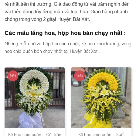
rẻ nhất trên thị trường. Giá dao động từ vài trăm nghìn đến
vài triệu đồng tùy từng mẫu và loại hoa. Giao hàng nhanh
chóng trong vòng 2 gitại Huyện Bát Xát.
Các mẫu lẵng hoa, hộp hoa bán chạy nhất :
Những mẫu bó và hộp hoa sinh nhật, kệ hoa khai trương, vòng
hoa chia buồn bán chạy nhất tại Huyện Bát Xát .
-16%
-16%
Kệ hoa chia buồn – Cõi Trần
Kệ hoa chia buồn – Suối