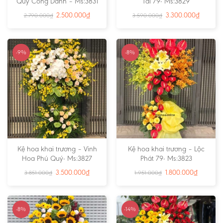
Quý Công Danh – Ms:3831
Tài 79- Ms:3829
2.500.000
₫
3.300.000
₫
2.790.000
₫
3.590.000
₫
-9%
-8%
Kệ hoa khai trương – Vinh
Kệ hoa khai trương – Lộc
Hoa Phú Quý- Ms:3827
Phát 79- Ms:3823
3.500.000
₫
1.800.000
₫
3.851.000
₫
1.951.000
₫
-8%
-14%