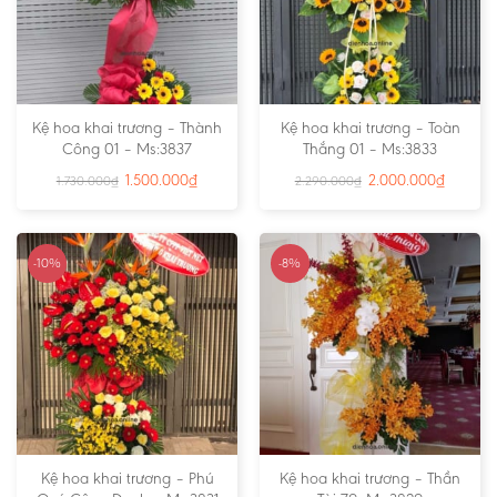
Kệ hoa khai trương – Thành
Kệ hoa khai trương – Toàn
Công 01 – Ms:3837
Thắng 01 – Ms:3833
1.500.000
₫
2.000.000
₫
1.730.000
₫
2.290.000
₫
-10%
-8%
Kệ hoa khai trương – Phú
Kệ hoa khai trương – Thần