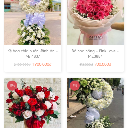
Kệ hoa chia buồn -Bình An –
Bó hoa hồng – Pink Love –
Ms:4837
Ms:3884
1.900.000
₫
700.000
₫
2.100.000
₫
812.000
₫
-11%
-7%