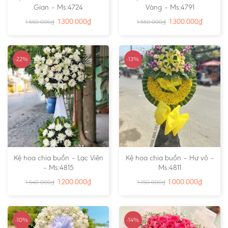
Gian – Ms:4724
Vàng – Ms:4791
1.300.000
₫
1.300.000
₫
1.550.000
₫
1.550.000
₫
-22%
-13%
Kệ hoa chia buồn – Lạc Viên
Kệ hoa chia buồn – Hư vô –
– Ms:4815
Ms:4811
1.200.000
₫
1.000.000
₫
1.540.000
₫
1.150.000
₫
-10%
-14%