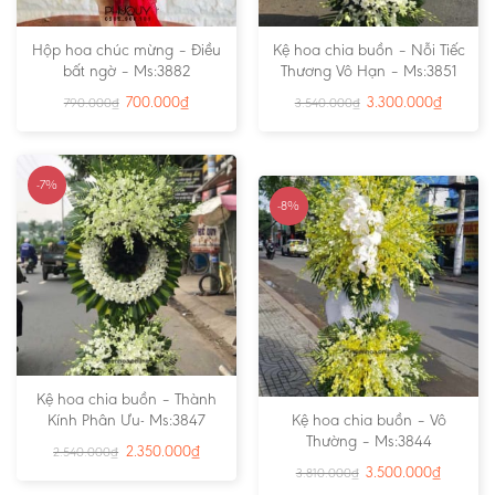
Hộp hoa chúc mừng – Điều
Kệ hoa chia buồn – Nỗi Tiếc
bất ngờ – Ms:3882
Thương Vô Hạn – Ms:3851
700.000
₫
3.300.000
₫
790.000
₫
3.540.000
₫
-7%
-8%
Kệ hoa chia buồn – Thành
Kính Phân Ưu- Ms:3847
Kệ hoa chia buồn – Vô
Thường – Ms:3844
2.350.000
₫
2.540.000
₫
3.500.000
₫
3.810.000
₫