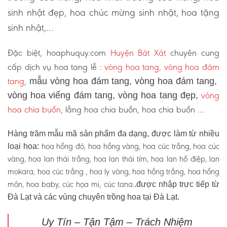
sinh nhật đẹp, hoa chúc mừng sinh nhật, hoa tặng
sinh nhật,…
Đặc biệt, hoaphuquy.com
Huyện Bát Xát
chuyên cung
cấp dịch vụ hoa tang lễ :
vòng hoa tang, vòng hoa đám
tang
,
mẫu vòng hoa đám tang, vòng hoa đám tang,
vòng
vòng hoa viếng đám tang, vòng hoa tang đẹp,
hoa chia buồn
, lẵng hoa chia buồn, hoa chia buồn …
Hàng trăm mẫu mã sản phẩm đa dạng, được làm từ nhiều
hoa hồng đỏ, hoa hồng vàng, hoa cúc trắng, hoa cúc
loại hoa:
vàng, hoa lan thái trắng, hoa lan thái tím, hoa lan hồ điệp, lan
mokara, hoa cúc trắng , hoa ly vàng, hoa hồng trắng, hoa hồng
môn, hoa baby, cúc họa mi, cúc tana.
.được nhập trực tiếp từ
Đà Lạt và các vùng chuyên trồng hoa tại Đà Lạt.
Uy Tín – Tận Tậm – Trách Nhiệm