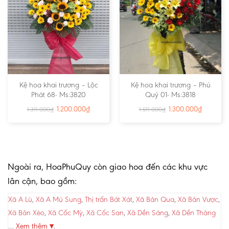
Kệ hoa khai trương – Lộc
Kệ hoa khai trương – Phú
Phát 68- Ms:3820
Quý 01- Ms:3818
1.200.000
₫
1.300.000
₫
1.311.000
₫
1.511.000
₫
Ngoài ra, HoaPhuQuy còn giao hoa đến các khu vực
lân cận, bao gồm:
Xã A Lù
,
Xã A Mú Sung
,
Thị trấn Bát Xát
,
Xã Bản Qua
,
Xã Bản Vược
,
Xã Bản Xèo
,
Xã Cốc Mỳ
,
Xã Cốc San
,
Xã Dền Sáng
,
Xã Dền Thàng
…
Xem thêm ▾
.