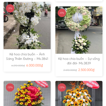
-3%
-4%
Kệ hoa chia buồn – Ánh
Sáng Thiên Đường – Ms:3841
Kệ hoa chia buồn – Sự sống
đời đời- Ms:3839
6.000.000
₫
6.210.000
₫
2.500.000
₫
2.610.000
₫
-13%
-13%