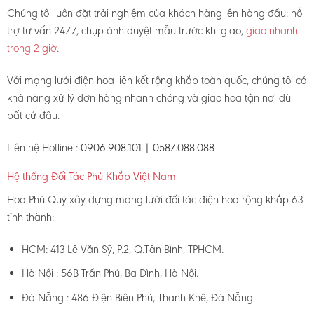
Chúng tôi luôn đặt trải nghiệm của khách hàng lên hàng đầu: hỗ
trợ tư vấn 24/7, chụp ảnh duyệt mẫu trước khi giao,
giao nhanh
trong 2 giờ
.
Với mạng lưới điện hoa liên kết rộng khắp toàn quốc, chúng tôi có
khả năng xử lý đơn hàng nhanh chóng và giao hoa tận nơi dù
bất cứ đâu.
Liên hệ Hotline :
0906.908.101 | 0587.088.088
Hệ thống Đối Tác Phủ Khắp Việt Nam
Hoa Phú Quý xây dựng mạng lưới đối tác điện hoa rộng khắp 63
tỉnh thành:
HCM: 413 Lê Văn Sỹ, P.2, Q.Tân Bình, TPHCM.
Hà Nội : 56B Trần Phú, Ba Đình, Hà Nội.
Đà Nẵng : 486 Điện Biên Phủ, Thanh Khê, Đà Nẵng