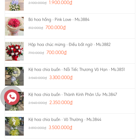
1.900.000
₫
2.100.000
₫
Bó hoa hồng - Pink Love - Ms:3884
700.000
₫
812.000
₫
Hộp hoa chúc mừng - Điều bất ngờ - Ms:3882
700.000
₫
790.000
₫
Kệ hoa chia buồn - Nỗi Tiếc Thương Vô Hạn - Ms:3851
3.300.000
₫
3.540.000
₫
Kệ hoa chia buồn - Thành Kính Phân Ưu- Ms:3847
2.350.000
₫
2.540.000
₫
Kệ hoa chia buồn - Vô Thường - Ms:3844
3.500.000
₫
3.810.000
₫