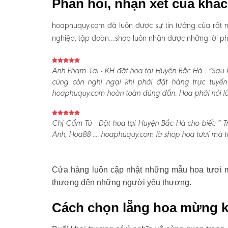
Phản hồi, nhận xét của khá
hoaphuquy.com đã luôn được sự tin tưởng của rất n
nghiệp, tập đoàn…shop luôn nhận được những lời phản
Anh Phạm Tài - KH đặt hoa tại Huyện Bắc Hà :
“Sau k
cũng còn nghi ngại khi phải đặt hàng trực tuyế
hoaphuquy.com hoàn toàn đúng đắn. Hoa phải nói là l
Chị Cẩm Tú - Đặt hoa tại Huyện Bắc Hà cho biết:
“ T
Anh, Hoa88 .... hoaphuquy.com là shop hoa tươi mà tô
Cửa hàng luôn cập nhật những mẫu hoa tươi mớ
thương đến những người yêu thương.
Cách chọn lẵng hoa mừng k