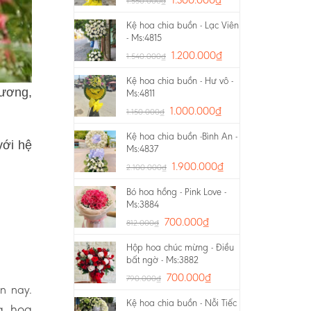
1.550.000
₫
Kệ hoa chia buồn - Lạc Viên
- Ms:4815
1.200.000
₫
1.540.000
₫
Kệ hoa chia buồn - Hư vô -
rương,
Ms:4811
1.000.000
₫
1.150.000
₫
Kệ hoa chia buồn -Bình An -
với hệ
Ms:4837
1.900.000
₫
2.100.000
₫
Bó hoa hồng - Pink Love -
Ms:3884
700.000
₫
812.000
₫
Hộp hoa chúc mừng - Điều
bất ngờ - Ms:3882
700.000
₫
790.000
₫
n nay.
Kệ hoa chia buồn - Nỗi Tiếc
g, hoa