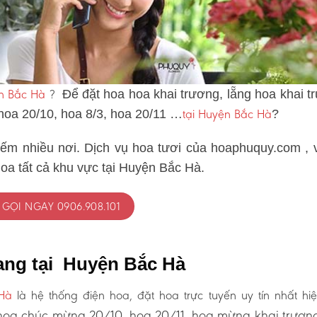
ện Bắc Hà
?
Để đặt hoa hoa khai trương, lẵng hoa khai t
tại Huyện Bắc Hà
 hoa 20/10, hoa 8/3, hoa 20/11 …
?
iếm nhiều nơi. Dịch vụ hoa tươi của hoaphuquy.com , 
hoa tất cả khu vực tại Huyện Bắc Hà.
GỌI NGAY 0906.908.101
ang tại Huyện Bắc Hà
Hà
là hệ thống điện hoa, đặt hoa trực tuyến uy tín nhất hiệ
oa chúc mừng 20/10, hoa 20/11, hoa mừng khai trươn