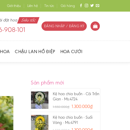
Giới thiệu
Liên hệ
Tin tức
Giỏ hàng
ài đặt hoa
Siêu tốc
ĐĂNG NHẬP / ĐĂNG KÝ
-908-101
 HOA
CHẬU LAN HỒ ĐIỆP
HOA CƯỚI
Sản phẩm mới
Kệ hoa chia buồn - Cõi Trần
Gian - Ms:4724
1.300.000
₫
1.550.000
₫
Kệ hoa chia buồn - Suối
Vàng - Ms:4791
1.300.000
₫