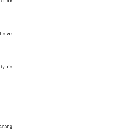
ựa chọn
nhỏ với
.
y, đối
 chăng.