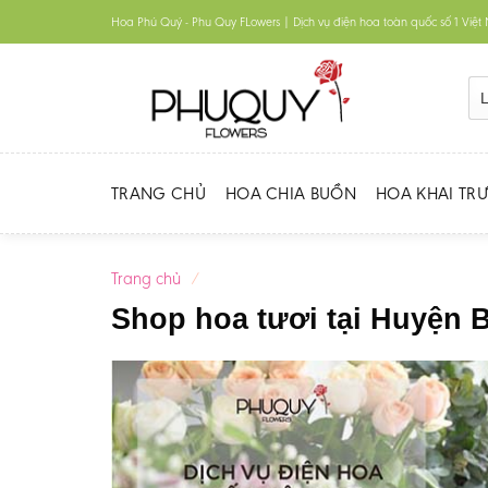
Skip
Hoa Phú Quý - Phu Quy FLowers | Dịch vụ điện hoa toàn quốc số 1 Việ
to
content
TRANG CHỦ
HOA CHIA BUỒN
HOA KHAI TR
Trang chủ
/
Shop hoa tươi tại Huyện 