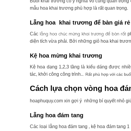
Buổi khai trương có ý nghĩa vô cùng quan trọng 
mẫu hoa khai trương phù hợp là rất quan trọng.
Lẵng hoa khai trương để bàn giá rẻ
lẵng hoa chúc mừng khai trương
để bàn rất
Các
ph
diện tích vừa phải. Bởi những giỏ hoa khai trươ
Kệ hoa mừng khai trương
Kệ hoa dạng 1,2,3 tầng là kiểu dáng được nhi
tác, khởi công công trình..
. Rất phù hợp với các buổ
Cách lựa chọn vòng hoa đá
hoaphuquy.com xin gợi ý những bí quyết nhỏ gi
Lẵng hoa đám tang
Các loại lẵng hoa đám tang , kệ hoa đám tang 1 