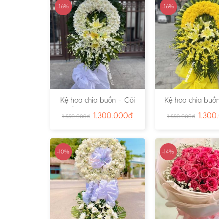
-16%
-16%
Kệ hoa chia buồn – Cõi
Kệ hoa chia buồn
Trần Gian – Ms:4724
Vàng – Ms:4
1.300.000
₫
1.300
1.550.000
₫
1.550.000
₫
-10%
-14%