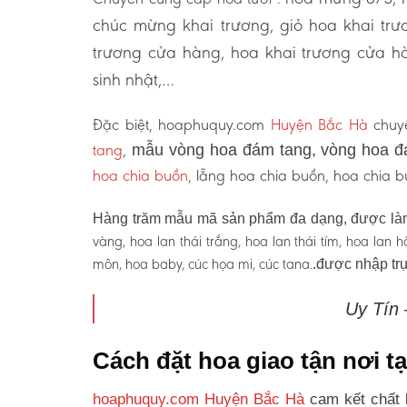
chúc mừng khai trương, giỏ hoa khai tr
trương cửa hàng, hoa khai trương cửa hà
sinh nhật,…
Đặc biệt, hoaphuquy.com
Huyện Bắc Hà
chuyê
tang
,
mẫu vòng hoa đám tang, vòng hoa đ
hoa chia buồn
, lẵng hoa chia buồn, hoa chia
Hàng trăm mẫu mã sản phẩm đa dạng, được làm
vàng, hoa lan thái trắng, hoa lan thái tím, hoa lan
môn, hoa baby, cúc họa mi, cúc tana.
.được nhập trự
Uy Tín
Cách đặt hoa giao tận nơi 
hoaphuquy.com Huyện Bắc Hà
cam kết chất 