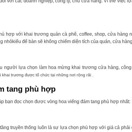
đối với các doanh nghiệp, công ty, chủ cửa hàng. Vì thế việc l
ù hợp với khai trương quán cà phê, coffee, shop, cửa hàng 
ng nhỏkiểu để bàn sẽ không chiếm diện tích của quán, cửa hàng
ều người lựa chọn làm hoa mừng khai trương cửa hàng, công t
i khai trương được tổ chức tại những nơi rộng rãi .
m tang phù hợp
úp bạn đọc chọn được vòng hoa viếng đám tang phù hợp nhất:
tầng truyền thống luôn là sự lựa chọn phù hợp với giá cả phải