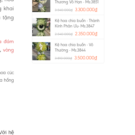
Thương Vô Hạn - Ms:3851
g khai
3.300.000
₫
3.540.000
₫
a tặng
Kệ hoa chia buồn - Thành
Kính Phân Ưu- Ms:3847
2.350.000
₫
2.540.000
₫
oa đám
Kệ hoa chia buồn - Vô
vòng
p,
Thường - Ms:3844
3.500.000
₫
3.810.000
₫
hoa cúc
oa hồng
Với hệ