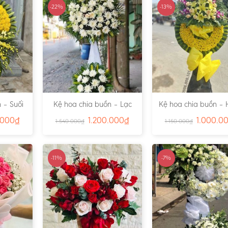
-22%
-13%
 – Suối
Kệ hoa chia buồn – Lạc
Kệ hoa chia buồn – 
791
Viên – Ms:4815
– Ms:4811
.000
₫
1.200.000
₫
1.000.0
1.540.000
₫
1.150.000
₫
-11%
-7%