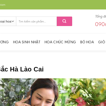
t Nam
Tổng đ
Tìm
0906
kiếm:
ƯƠNG
HOA SINH NHẬT
HOA CHÚC MỪNG
BÓ HOA
GIỎ
Bắc Hà Lào Cai