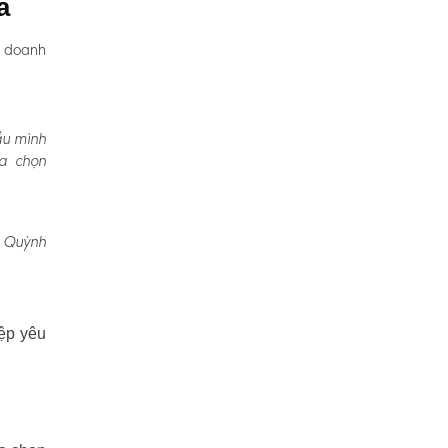
à
, doanh
ầu mình
ựa chọn
, Quỳnh
ệp yêu