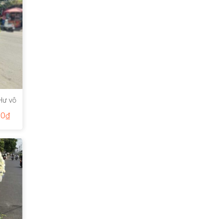
Hư vô
00
₫