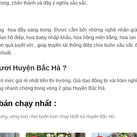
rọng, chân thành và đầy ý nghĩa sâu sắc.
ng hoa đầy sang trọng. Được cắm bởi những nghệ nhân già
an hồ điệp, hoa baby nhập khẩu, hoa hồng môn trắng, hoa lan
n quà tuyệt vời , giúp truyền tải thông điệp chia buồn sâu sắc 
khuất.
tươi Huyện Bắc Hà ?
mức giá rẻ nhất trên thị trường. Giá dao động từ vài trăm ngh
àng nhanh chóng trong vòng 2 gitại Huyện Bắc Hà.
bán chạy nhất :
ơng, vòng hoa chia buồn bán chạy nhất tại Huyện Bắc Hà .