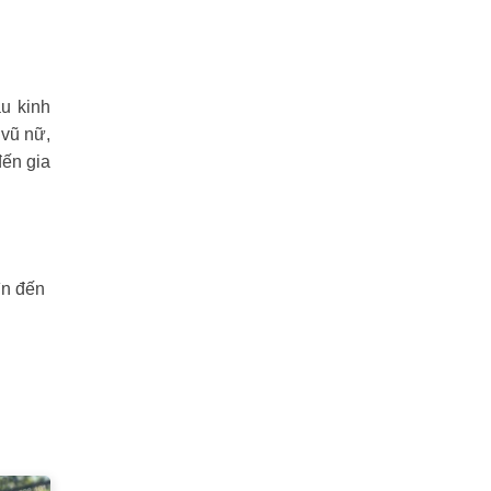
u kinh
 vũ nữ,
đến gia
ìn đến