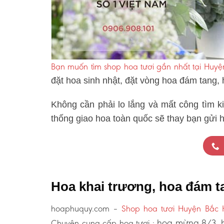
Bạn muốn tìm shop hoa tươi gần nhất tại Huy
đặt hoa sinh nhật, đặt vòng hoa đám tang,
Không cần phải lo lắng và mất công tìm k
thống giao hoa toàn quốc sẽ thay bạn gửi 
Hoa khai trương, hoa đám t
hoaphuquy.com –
Shop hoa tươi Huyện Bắc 
hoa mừng 8/3, h
Chuyên cung cấp hoa tươi :