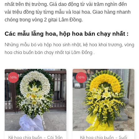
nhất trên thị trường. Giá dao động từ vài trăm nghìn đến
vài triệu đồng tùy từng mẫu và loại hoa. Giao hàng nhanh
chóng trong vòng 2 gitại Lâm Đồng.
Các mẫu lẵng hoa, hộp hoa bán chạy nhất :
Những mẫu bó và hộp hoa sinh nhật, kệ hoa khai trương, vòng
hoa chia buồn bán chạy nhất tại Lâm Đồng .
-16%
-16%
Kệ hoa chia buồn – Cõi Trần
Kệ hoa chia buồn – Suối