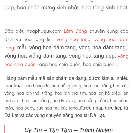
đẹp, hoa chúc mừng sinh nhật, hoa tặng sinh nhật,
…
Đặc biệt, hoaphuquy.com
Lâm Đồng
chuyên cung cấp
dịch vụ hoa tang lễ :
vòng hoa tang, vòng hoa đám
tang
,
mẫu vòng hoa đám tang, vòng hoa đám tang,
vòng
vòng hoa viếng đám tang, vòng hoa tang đẹp,
hoa chia buồn
, lẵng hoa chia buồn, hoa chia buồn …
Hàng trăm mẫu mã sản phẩm đa dạng, được làm từ nhiều
hoa hồng đỏ, hoa hồng vàng, hoa cúc trắng, hoa cúc
loại hoa:
vàng, hoa lan thái trắng, hoa lan thái tím, hoa lan hồ điệp, lan
mokara, hoa cúc trắng , hoa ly vàng, hoa hồng trắng, hoa hồng
môn, hoa baby, cúc họa mi, cúc tana.
.được nhập trực tiếp từ
Đà Lạt và các vùng chuyên trồng hoa tại Đà Lạt.
Uy Tín – Tận Tậm – Trách Nhiệm