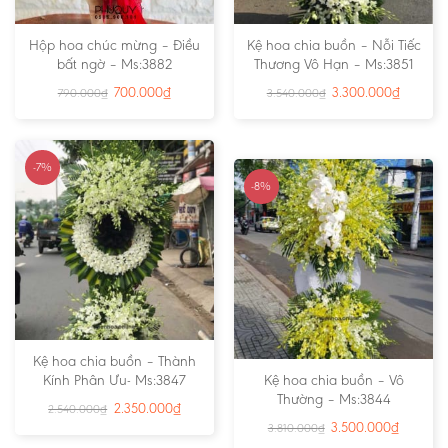
Hộp hoa chúc mừng – Điều
Kệ hoa chia buồn – Nỗi Tiếc
bất ngờ – Ms:3882
Thương Vô Hạn – Ms:3851
700.000
₫
3.300.000
₫
790.000
₫
3.540.000
₫
-7%
-8%
Kệ hoa chia buồn – Thành
Kính Phân Ưu- Ms:3847
Kệ hoa chia buồn – Vô
Thường – Ms:3844
2.350.000
₫
2.540.000
₫
3.500.000
₫
3.810.000
₫