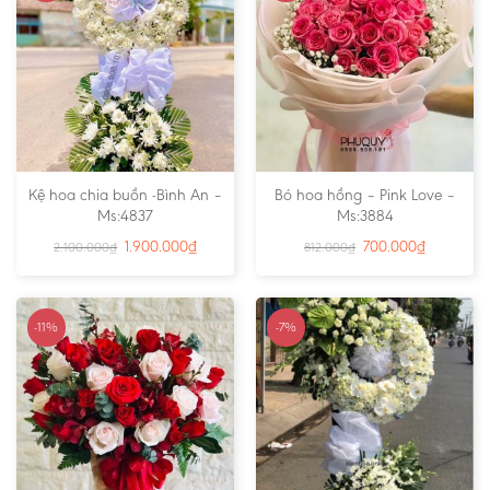
Kệ hoa chia buồn -Bình An –
Bó hoa hồng – Pink Love –
Ms:4837
Ms:3884
1.900.000
₫
700.000
₫
2.100.000
₫
812.000
₫
-11%
-7%