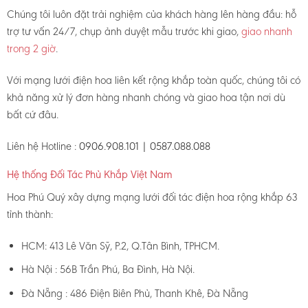
Chúng tôi luôn đặt trải nghiệm của khách hàng lên hàng đầu: hỗ
trợ tư vấn 24/7, chụp ảnh duyệt mẫu trước khi giao,
giao nhanh
trong 2 giờ
.
Với mạng lưới điện hoa liên kết rộng khắp toàn quốc, chúng tôi có
khả năng xử lý đơn hàng nhanh chóng và giao hoa tận nơi dù
bất cứ đâu.
Liên hệ Hotline :
0906.908.101 | 0587.088.088
Hệ thống Đối Tác Phủ Khắp Việt Nam
Hoa Phú Quý xây dựng mạng lưới đối tác điện hoa rộng khắp 63
tỉnh thành:
HCM: 413 Lê Văn Sỹ, P.2, Q.Tân Bình, TPHCM.
Hà Nội : 56B Trần Phú, Ba Đình, Hà Nội.
Đà Nẵng : 486 Điện Biên Phủ, Thanh Khê, Đà Nẵng