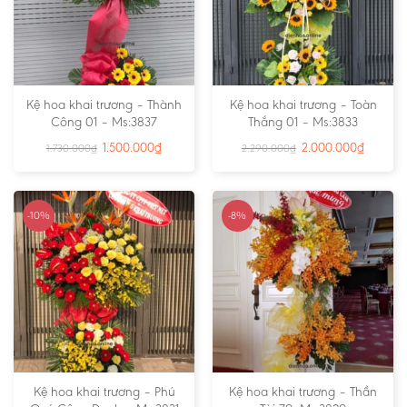
Kệ hoa khai trương – Thành
Kệ hoa khai trương – Toàn
Công 01 – Ms:3837
Thắng 01 – Ms:3833
1.500.000
₫
2.000.000
₫
1.730.000
₫
2.290.000
₫
-10%
-8%
Kệ hoa khai trương – Phú
Kệ hoa khai trương – Thần