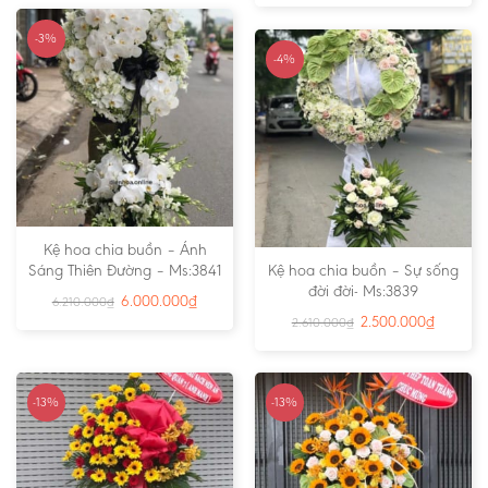
-3%
-4%
Kệ hoa chia buồn – Ánh
Sáng Thiên Đường – Ms:3841
Kệ hoa chia buồn – Sự sống
đời đời- Ms:3839
6.000.000
₫
6.210.000
₫
2.500.000
₫
2.610.000
₫
-13%
-13%