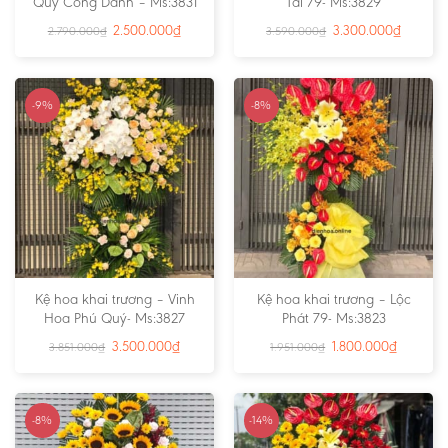
Quý Công Danh – Ms:3831
Tài 79- Ms:3829
2.500.000
₫
3.300.000
₫
2.790.000
₫
3.590.000
₫
-9%
-8%
Kệ hoa khai trương – Vinh
Kệ hoa khai trương – Lộc
Hoa Phú Quý- Ms:3827
Phát 79- Ms:3823
3.500.000
₫
1.800.000
₫
3.851.000
₫
1.951.000
₫
-8%
-14%