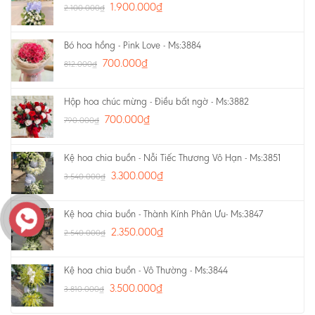
1.900.000
₫
2.100.000
₫
Bó hoa hồng - Pink Love - Ms:3884
700.000
₫
812.000
₫
Hộp hoa chúc mừng - Điều bất ngờ - Ms:3882
700.000
₫
790.000
₫
Kệ hoa chia buồn - Nỗi Tiếc Thương Vô Hạn - Ms:3851
3.300.000
₫
3.540.000
₫
Kệ hoa chia buồn - Thành Kính Phân Ưu- Ms:3847
2.350.000
₫
2.540.000
₫
Kệ hoa chia buồn - Vô Thường - Ms:3844
3.500.000
₫
3.810.000
₫