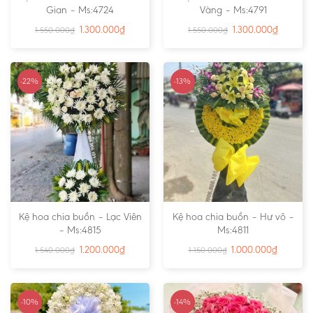
Gian – Ms:4724
Vàng – Ms:4791
1.300.000
₫
1.300.000
₫
1.550.000
₫
1.550.000
₫
-22%
-13%
Kệ hoa chia buồn – Lạc Viên
Kệ hoa chia buồn – Hư vô –
– Ms:4815
Ms:4811
1.200.000
₫
1.000.000
₫
1.540.000
₫
1.150.000
₫
-10%
-14%