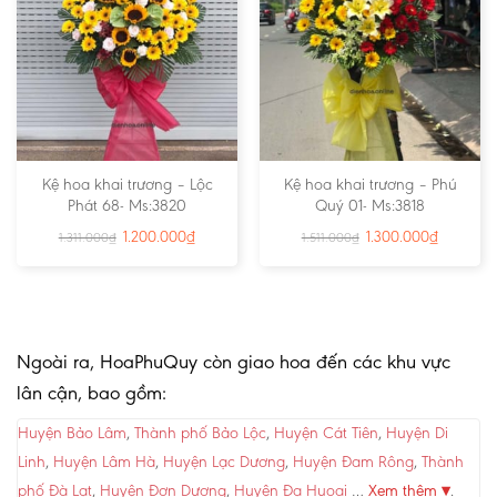
Kệ hoa khai trương – Lộc
Kệ hoa khai trương – Phú
Phát 68- Ms:3820
Quý 01- Ms:3818
1.200.000
₫
1.300.000
₫
1.311.000
₫
1.511.000
₫
Ngoài ra, HoaPhuQuy còn giao hoa đến các khu vực
lân cận, bao gồm:
Huyện Bảo Lâm
,
Thành phố Bảo Lộc
,
Huyện Cát Tiên
,
Huyện Di
Linh
,
Huyện Lâm Hà
,
Huyện Lạc Dương
,
Huyện Đam Rông
,
Thành
phố Đà Lạt
,
Huyện Đơn Dương
,
Huyện Đạ Huoai
…
Xem thêm ▾
.