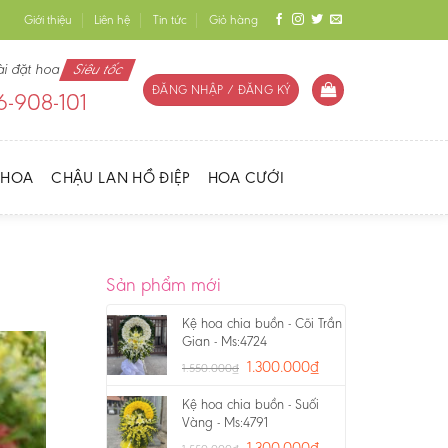
Giới thiệu
Liên hệ
Tin tức
Giỏ hàng
ài đặt hoa
Siêu tốc
ĐĂNG NHẬP / ĐĂNG KÝ
-908-101
 HOA
CHẬU LAN HỒ ĐIỆP
HOA CƯỚI
Sản phẩm mới
Kệ hoa chia buồn - Cõi Trần
Gian - Ms:4724
1.300.000
₫
1.550.000
₫
Kệ hoa chia buồn - Suối
Vàng - Ms:4791
1.300.000
₫