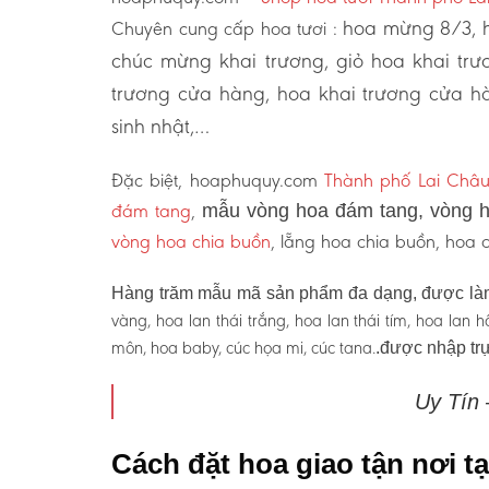
hoa mừng 8/3, h
Chuyên cung cấp hoa tươi :
chúc mừng khai trương, giỏ hoa khai tr
trương cửa hàng, hoa khai trương cửa hà
sinh nhật,…
Đặc biệt, hoaphuquy.com
Thành phố Lai Châ
đám tang
,
mẫu vòng hoa đám tang, vòng h
vòng hoa chia buồn
, lẵng hoa chia buồn, hoa
Hàng trăm mẫu mã sản phẩm đa dạng, được làm
vàng, hoa lan thái trắng, hoa lan thái tím, hoa lan
môn, hoa baby, cúc họa mi, cúc tana.
.được nhập trự
Uy Tín
Cách đặt hoa giao tận nơi 