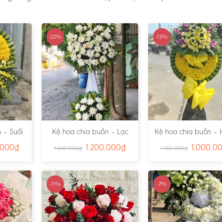
-22%
-13%
 – Suối
Kệ hoa chia buồn – Lạc
Kệ hoa chia buồn – 
791
Viên – Ms:4815
– Ms:4811
.000
₫
1.200.000
₫
1.000.0
1.540.000
₫
1.150.000
₫
-11%
-7%