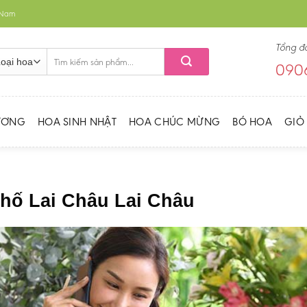
t Nam
Tổng đ
Tìm
0906
kiếm:
ƯƠNG
HOA SINH NHẬT
HOA CHÚC MỪNG
BÓ HOA
GIỎ
phố Lai Châu Lai Châu