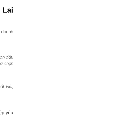
 Lai
, doanh
Ban đầu
ựa chọn
t Việt,
ệp yêu