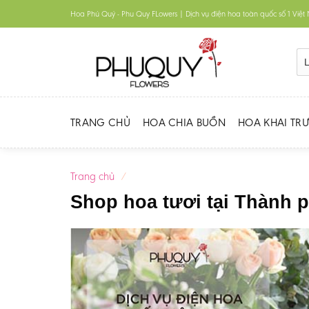
Skip
Hoa Phú Quý - Phu Quy FLowers | Dịch vụ điện hoa toàn quốc số 1 Việ
to
content
TRANG CHỦ
HOA CHIA BUỒN
HOA KHAI TR
Trang chủ
/
Shop hoa tươi tại Thành 