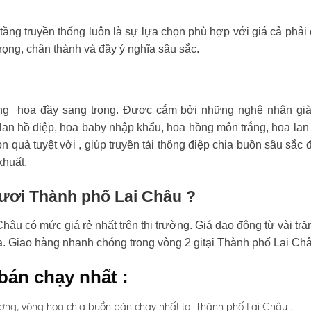
tầng truyền thống luôn là sự lựa chọn phù hợp với giá cả phải
rọng, chân thành và đầy ý nghĩa sâu sắc.
ng hoa đầy sang trọng. Được cắm bởi những nghệ nhân già
an hồ điệp, hoa baby nhập khẩu, hoa hồng môn trắng, hoa lan
n quà tuyệt vời , giúp truyền tải thông điệp chia buồn sâu sắc 
khuất.
tươi Thành phố Lai Châu ?
âu có mức giá rẻ nhất trên thị trường. Giá dao động từ vài tr
oa. Giao hàng nhanh chóng trong vòng 2 gitại Thành phố Lai Ch
bán chạy nhất :
ơng, vòng hoa chia buồn bán chạy nhất tại Thành phố Lai Châu .