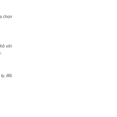
ựa chọn
nhỏ với
.
y, đối