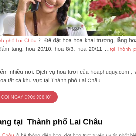
nh phố Lai Châu
?
Để đặt hoa hoa khai trương, lẵng ho
tại Thành p
 đám tang, hoa 20/10, hoa 8/3, hoa 20/11 …
iếm nhiều nơi. Dịch vụ hoa tươi của hoaphuquy.com , 
oa tất cả khu vực tại Thành phố Lai Châu.
GỌI NGAY 0906.908.101
ang tại Thành phố Lai Châu
i Châu
là hệ thống điện hoa, đặt hoa trực tuyến uy tín nhất hi