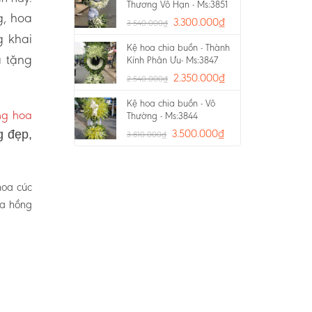
Thương Vô Hạn - Ms:3851
g, hoa
3.300.000
₫
3.540.000
₫
g khai
Kệ hoa chia buồn - Thành
a tặng
Kính Phân Ưu- Ms:3847
2.350.000
₫
2.540.000
₫
Kệ hoa chia buồn - Vô
ng hoa
Thường - Ms:3844
3.500.000
₫
g đẹp,
3.810.000
₫
hoa cúc
oa hồng