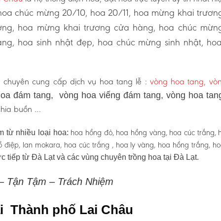
oa chúc mừng 20/10, hoa 20/11, hoa mừng khai trươn
ương, hoa mừng khai trương cửa hàng, hoa chúc mừn
ng, hoa sinh nhật đẹp, hoa chúc mừng sinh nhật, ho
u
chuyên cung cấp dịch vụ hoa tang lễ :
vòng hoa tang, vò
oa đám tang, vòng hoa viếng đám tang, vòng hoa tan
 chia buồn …
hoa hồng đỏ, hoa hồng vàng, hoa cúc trắng, 
 từ nhiều loại hoa:
 hồ điệp, lan mokara, hoa cúc trắng , hoa ly vàng, hoa hồng trắng, h
c tiếp từ Đà Lạt và các vùng chuyên trồng hoa tại Đà Lạt.
 – Tận Tậm – Trách Nhiệm
tại Thành phố Lai Châu