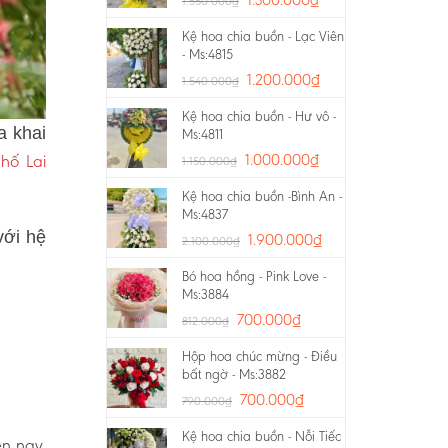
1.550.000
₫
Kệ hoa chia buồn - Lạc Viên
- Ms:4815
1.200.000
₫
1.540.000
₫
Kệ hoa chia buồn - Hư vô -
a khai
Ms:4811
hố Lai
1.000.000
₫
1.150.000
₫
Kệ hoa chia buồn -Bình An -
Ms:4837
với hệ
1.900.000
₫
2.100.000
₫
Bó hoa hồng - Pink Love -
Ms:3884
700.000
₫
812.000
₫
Hộp hoa chúc mừng - Điều
bất ngờ - Ms:3882
700.000
₫
790.000
₫
Kệ hoa chia buồn - Nỗi Tiếc
ện nay.