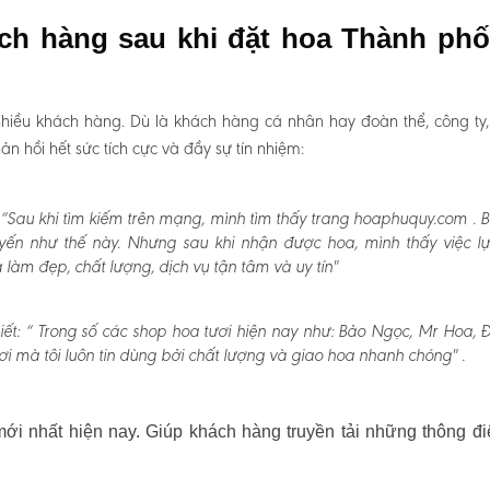
ách hàng sau khi đặt hoa Thành phố
hiều khách hàng. Dù là khách hàng cá nhân hay đoàn thể, công ty
 hồi hết sức tích cực và đầy sự tín nhiệm:
“Sau khi tìm kiếm trên mạng, mình tìm thấy trang hoaphuquy.com . 
uyến như thế này. Nhưng sau khi nhận được hoa, mình thấy việc l
àm đẹp, chất lượng, dịch vụ tận tâm và uy tín"
ết:
“ Trong số các shop hoa tươi hiện nay như: Bảo Ngọc, Mr Hoa, Đấ
i mà tôi luôn tin dùng bởi chất lượng và giao hoa nhanh chóng" .
i nhất hiện nay. Giúp khách hàng truyền tải những thông đi