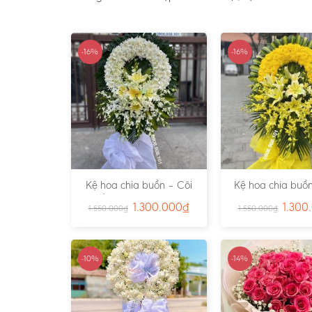
-16%
-16%
Kệ hoa chia buồn – Cõi
Kệ hoa chia buồn
Trần Gian – Ms:4724
Vàng – Ms:4
1.300.000
₫
1.300
1.550.000
₫
1.550.000
₫
-10%
-14%