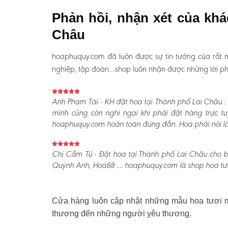
Phản hồi, nhận xét của kh
Châu
hoaphuquy.com đã luôn được sự tin tưởng của rất n
nghiệp, tập đoàn…shop luôn nhận được những lời phản
Anh Phạm Tài - KH đặt hoa tại Thành phố Lai Châu :
mình cũng còn nghi ngại khi phải đặt hàng trực t
hoaphuquy.com hoàn toàn đúng đắn. Hoa phải nói là l
Chị Cẩm Tú - Đặt hoa tại Thành phố Lai Châu cho bi
Quỳnh Anh, Hoa88 .... hoaphuquy.com là shop hoa tươ
Cửa hàng luôn cập nhật những mẫu hoa tươi mớ
thương đến những người yêu thương.