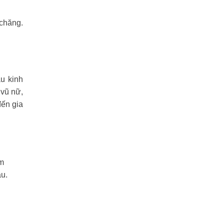
 chăng.
u kinh
 vũ nữ,
đến gia
ăm
âu.