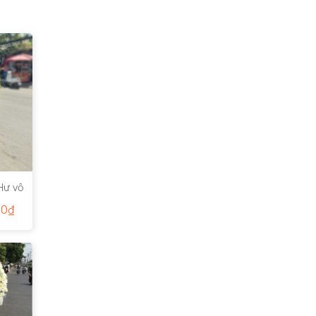
Hư vô
00
₫