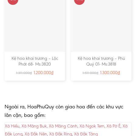
Kệ hoa khai trương – Lộc
Kệ hoa khai trương – Phú
Phát 68- Ms:3820
Quý 01- Ms:3818
1.200.000
₫
1.300.000
₫
1.311.000
₫
1.511.000
₫
Ngoài ra, HoaPhuQuy còn giao hoa đến các khu vực
lân cận, bao gồm:
Xã Hiếu
,
Xã Măng Buk
,
Xã Măng Cành
,
Xã Ngok Tem
,
Xã Pờ Ê
,
Xã
Đắk Long
,
Xã Đắk Nên
,
Xã Đắk Ring
,
Xã Đắk Tăng