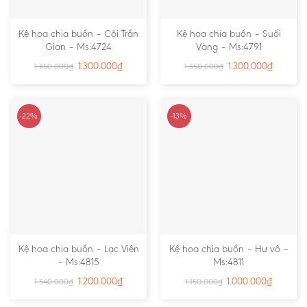
Kệ hoa chia buồn – Cõi Trần
Kệ hoa chia buồn – Suối
Gian – Ms:4724
Vàng – Ms:4791
1.300.000
₫
1.300.000
₫
1.550.000
₫
1.550.000
₫
-22%
-13%
Kệ hoa chia buồn – Lạc Viên
Kệ hoa chia buồn – Hư vô –
– Ms:4815
Ms:4811
1.200.000
₫
1.000.000
₫
1.540.000
₫
1.150.000
₫