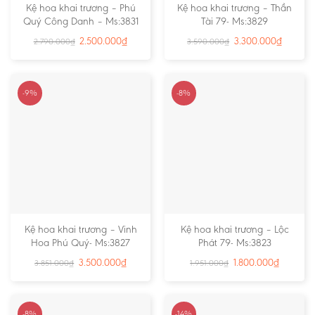
Kệ hoa khai trương – Phú
Kệ hoa khai trương – Thần
Quý Công Danh – Ms:3831
Tài 79- Ms:3829
2.500.000
₫
3.300.000
₫
2.790.000
₫
3.590.000
₫
-9%
-8%
Kệ hoa khai trương – Vinh
Kệ hoa khai trương – Lộc
Hoa Phú Quý- Ms:3827
Phát 79- Ms:3823
3.500.000
₫
1.800.000
₫
3.851.000
₫
1.951.000
₫
-8%
-14%