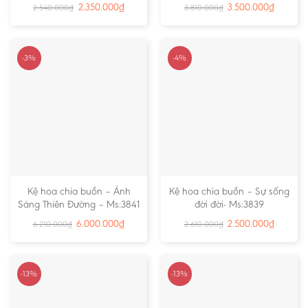
2.350.000
₫
3.500.000
₫
2.540.000
₫
3.810.000
₫
-3%
-4%
Kệ hoa chia buồn – Ánh
Kệ hoa chia buồn – Sự sống
Sáng Thiên Đường – Ms:3841
đời đời- Ms:3839
6.000.000
₫
2.500.000
₫
6.210.000
₫
2.610.000
₫
-13%
-13%