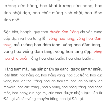
trương cửa hàng, hoa khai trương cửa hàng, hoa
sinh nhật đẹp, hoa chúc mừng sinh nhật, hoa tặng
sinh nhật,…
Đặc biệt, hoaphuquy.com
Huyện Kon Plông
chuyên cung
cấp dịch vụ hoa tang lễ :
vòng hoa tang, vòng hoa đám
tang
,
mẫu vòng hoa đám tang, vòng hoa đám tang,
vòng
vòng hoa viếng đám tang, vòng hoa tang đẹp,
hoa chia buồn
, lẵng hoa chia buồn, hoa chia buồn …
Hàng trăm mẫu mã sản phẩm đa dạng, được làm từ nhiều
hoa hồng đỏ, hoa hồng vàng, hoa cúc trắng, hoa cúc
loại hoa:
vàng, hoa lan thái trắng, hoa lan thái tím, hoa lan hồ điệp, lan
mokara, hoa cúc trắng , hoa ly vàng, hoa hồng trắng, hoa hồng
môn, hoa baby, cúc họa mi, cúc tana.
.được nhập trực tiếp từ
Đà Lạt và các vùng chuyên trồng hoa tại Đà Lạt.