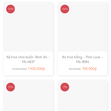
-10%
-14%
Kệ hoa chia buồn -Bình An –
Bó hoa hồng – Pink Love –
Ms:4837
Ms:3884
1.900.000
₫
700.000
₫
2.100.000
₫
812.000
₫
-11%
-7%