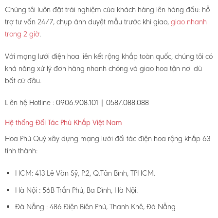
Chúng tôi luôn đặt trải nghiệm của khách hàng lên hàng đầu: hỗ
trợ tư vấn 24/7, chụp ảnh duyệt mẫu trước khi giao,
giao nhanh
trong 2 giờ
.
Với mạng lưới điện hoa liên kết rộng khắp toàn quốc, chúng tôi có
khả năng xử lý đơn hàng nhanh chóng và giao hoa tận nơi dù
bất cứ đâu.
Liên hệ Hotline :
0906.908.101 | 0587.088.088
Hệ thống Đối Tác Phủ Khắp Việt Nam
Hoa Phú Quý xây dựng mạng lưới đối tác điện hoa rộng khắp 63
tỉnh thành:
HCM: 413 Lê Văn Sỹ, P.2, Q.Tân Bình, TPHCM.
Hà Nội : 56B Trần Phú, Ba Đình, Hà Nội.
Đà Nẵng : 486 Điện Biên Phủ, Thanh Khê, Đà Nẵng