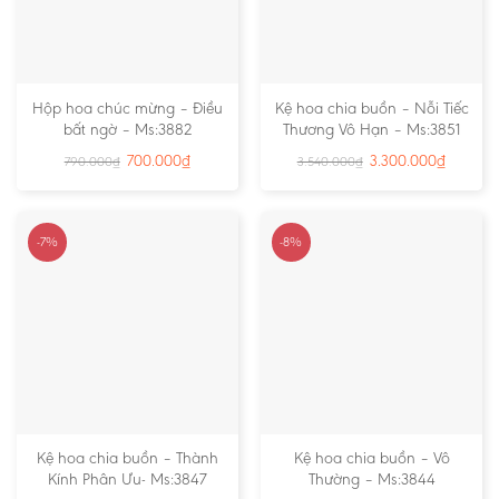
Hộp hoa chúc mừng – Điều
Kệ hoa chia buồn – Nỗi Tiếc
bất ngờ – Ms:3882
Thương Vô Hạn – Ms:3851
700.000
₫
3.300.000
₫
790.000
₫
3.540.000
₫
-7%
-8%
Kệ hoa chia buồn – Thành
Kệ hoa chia buồn – Vô
Kính Phân Ưu- Ms:3847
Thường – Ms:3844