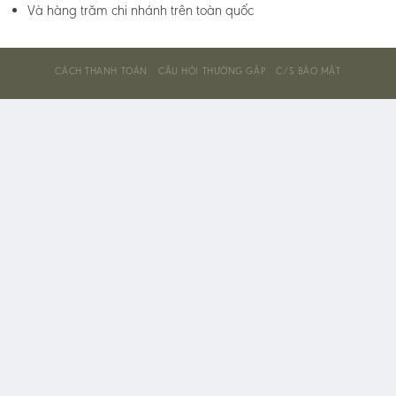
Và hàng trăm chi nhánh trên toàn quốc
CÁCH THANH TOÁN
CÂU HỎI THƯỜNG GẶP
C/S BẢO MẬT