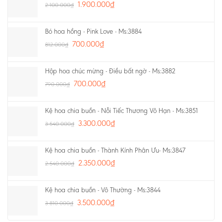
1.900.000
₫
2.100.000
₫
Bó hoa hồng - Pink Love - Ms:3884
700.000
₫
812.000
₫
Hộp hoa chúc mừng - Điều bất ngờ - Ms:3882
700.000
₫
790.000
₫
Kệ hoa chia buồn - Nỗi Tiếc Thương Vô Hạn - Ms:3851
3.300.000
₫
3.540.000
₫
Kệ hoa chia buồn - Thành Kính Phân Ưu- Ms:3847
2.350.000
₫
2.540.000
₫
Kệ hoa chia buồn - Vô Thường - Ms:3844
3.500.000
₫
3.810.000
₫