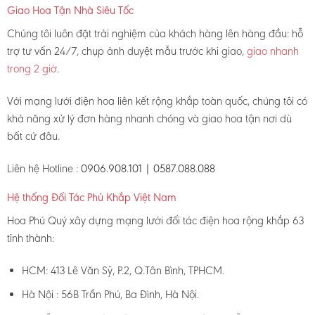
Giao Hoa Tận Nhà Siêu Tốc
Chúng tôi luôn đặt trải nghiệm của khách hàng lên hàng đầu: hỗ
trợ tư vấn 24/7, chụp ảnh duyệt mẫu trước khi giao,
giao nhanh
trong 2 giờ
.
Với mạng lưới điện hoa liên kết rộng khắp toàn quốc, chúng tôi có
khả năng xử lý đơn hàng nhanh chóng và giao hoa tận nơi dù
bất cứ đâu.
Liên hệ Hotline :
0906.908.101 | 0587.088.088
Hệ thống Đối Tác Phủ Khắp Việt Nam
Hoa Phú Quý xây dựng mạng lưới đối tác điện hoa rộng khắp 63
tỉnh thành:
HCM: 413 Lê Văn Sỹ, P.2, Q.Tân Bình, TPHCM.
Hà Nội : 56B Trần Phú, Ba Đình, Hà Nội.