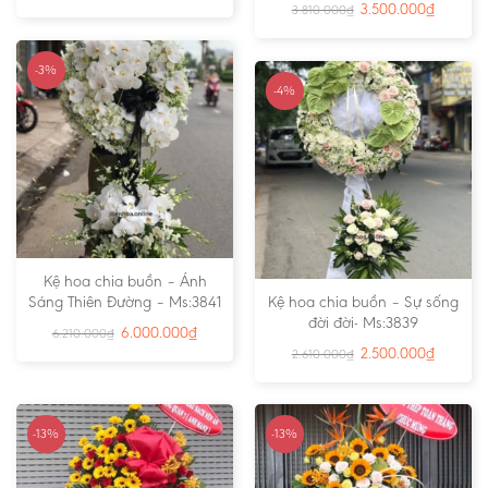
3.500.000
₫
3.810.000
₫
-3%
-4%
Kệ hoa chia buồn – Ánh
Sáng Thiên Đường – Ms:3841
Kệ hoa chia buồn – Sự sống
đời đời- Ms:3839
6.000.000
₫
6.210.000
₫
2.500.000
₫
2.610.000
₫
-13%
-13%