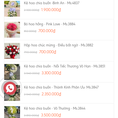
Kệ hoa chia buồn -Bình An - Ms:4837
1.900.000
₫
2.100.000
₫
Bó hoa hồng - Pink Love - Ms:3884
700.000
₫
812.000
₫
Hộp hoa chúc mừng - Điều bất ngờ - Ms:3882
700.000
₫
790.000
₫
Kệ hoa chia buồn - Nỗi Tiếc Thương Vô Hạn - Ms:3851
3.300.000
₫
3.540.000
₫
Kệ hoa chia buồn - Thành Kính Phân Ưu- Ms:3847
2.350.000
₫
2.540.000
₫
Kệ hoa chia buồn - Vô Thường - Ms:3844
3.500.000
₫
3.810.000
₫