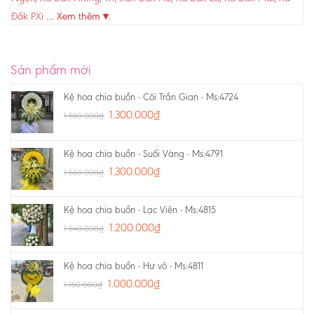
Đắk PXi
…
Xem thêm ▾
.
Sản phẩm mới
Kệ hoa chia buồn - Cõi Trần Gian - Ms:4724
1.300.000
₫
1.550.000
₫
Kệ hoa chia buồn - Suối Vàng - Ms:4791
1.300.000
₫
1.550.000
₫
Kệ hoa chia buồn - Lạc Viên - Ms:4815
1.200.000
₫
1.540.000
₫
Kệ hoa chia buồn - Hư vô - Ms:4811
1.000.000
₫
1.150.000
₫