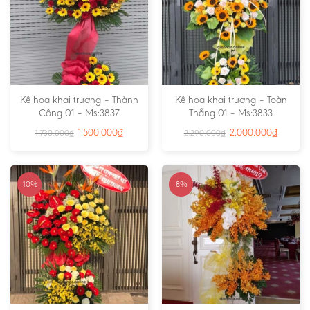
Kệ hoa khai trương – Thành
Kệ hoa khai trương – Toàn
Công 01 – Ms:3837
Thắng 01 – Ms:3833
1.500.000
₫
2.000.000
₫
1.730.000
₫
2.290.000
₫
-10%
-8%