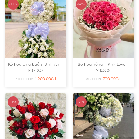
-10%
-14%
Kệ hoa chia buồn -Bình An –
Bó hoa hồng – Pink Love –
Ms:4837
Ms:3884
1.900.000
₫
700.000
₫
2.100.000
₫
812.000
₫
-11%
-7%