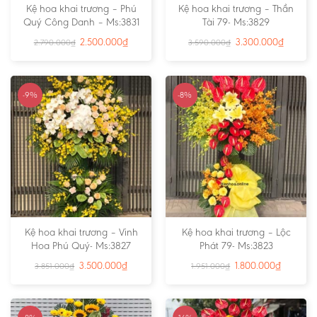
Kệ hoa khai trương – Phú
Kệ hoa khai trương – Thần
Quý Công Danh – Ms:3831
Tài 79- Ms:3829
2.500.000
₫
3.300.000
₫
2.790.000
₫
3.590.000
₫
-9%
-8%
Kệ hoa khai trương – Vinh
Kệ hoa khai trương – Lộc
Hoa Phú Quý- Ms:3827
Phát 79- Ms:3823
3.500.000
₫
1.800.000
₫
3.851.000
₫
1.951.000
₫