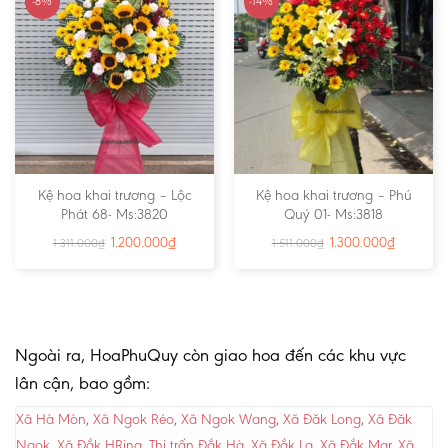
-8%
-14%
Kệ hoa khai trương – Lộc
Kệ hoa khai trương – Phú
Phát 68- Ms:3820
Quý 01- Ms:3818
1.200.000
₫
1.300.000
₫
1.311.000
₫
1.511.000
₫
Ngoài ra, HoaPhuQuy còn giao hoa đến các khu vực
lân cận, bao gồm:
Xã Hà Mòn
,
Xã Ngok Réo
,
Xã Ngok Wang
,
Xã Đăk Long
,
Xã Đăk
Ngọk
,
Xã Đắk HRing
,
Thị trấn Đắk Hà
,
Xã Đắk La
,
Xã Đắk Mar
,
Xã