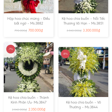
Hộp hoa chúc mừng – Điều
Kệ hoa chia buồn – Nỗi Tiếc
bất ngờ – Ms:3882
Thương Vô Hạn – Ms:3851
700.000
₫
3.300.000
₫
790.000
₫
3.540.000
₫
-7%
-8%
Kệ hoa chia buồn – Thành
Kính Phân Ưu- Ms:3847
Kệ hoa chia buồn – Vô
Thường – Ms:3844
2.350.000
₫
2.540.000
₫