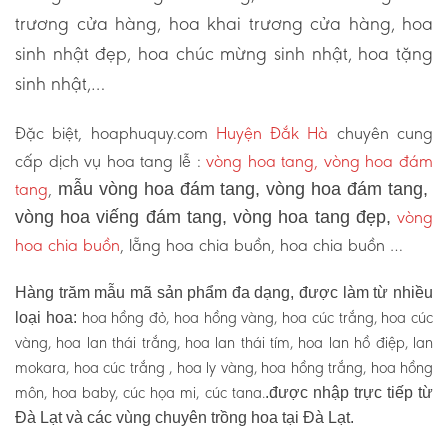
trương cửa hàng, hoa khai trương cửa hàng, hoa
sinh nhật đẹp, hoa chúc mừng sinh nhật, hoa tặng
sinh nhật,…
Đặc biệt, hoaphuquy.com
Huyện Đắk Hà
chuyên cung
cấp dịch vụ hoa tang lễ :
vòng hoa tang, vòng hoa đám
tang
,
mẫu vòng hoa đám tang, vòng hoa đám tang,
vòng
vòng hoa viếng đám tang, vòng hoa tang đẹp,
hoa chia buồn
, lẵng hoa chia buồn, hoa chia buồn …
Hàng trăm mẫu mã sản phẩm đa dạng, được làm từ nhiều
hoa hồng đỏ, hoa hồng vàng, hoa cúc trắng, hoa cúc
loại hoa:
vàng, hoa lan thái trắng, hoa lan thái tím, hoa lan hồ điệp, lan
mokara, hoa cúc trắng , hoa ly vàng, hoa hồng trắng, hoa hồng
môn, hoa baby, cúc họa mi, cúc tana.
.được nhập trực tiếp từ
Đà Lạt và các vùng chuyên trồng hoa tại Đà Lạt.