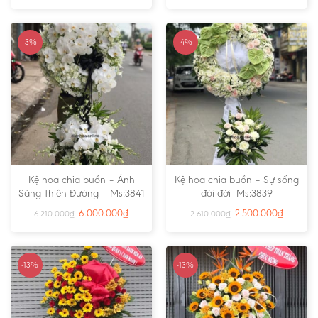
-3%
-4%
Kệ hoa chia buồn – Ánh
Kệ hoa chia buồn – Sự sống
Sáng Thiên Đường – Ms:3841
đời đời- Ms:3839
6.000.000
₫
2.500.000
₫
6.210.000
₫
2.610.000
₫
-13%
-13%