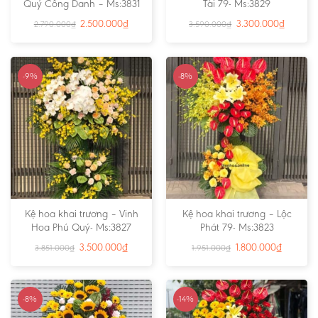
Quý Công Danh – Ms:3831
Tài 79- Ms:3829
2.500.000
₫
3.300.000
₫
2.790.000
₫
3.590.000
₫
-9%
-8%
Kệ hoa khai trương – Vinh
Kệ hoa khai trương – Lộc
Hoa Phú Quý- Ms:3827
Phát 79- Ms:3823
3.500.000
₫
1.800.000
₫
3.851.000
₫
1.951.000
₫
-8%
-14%