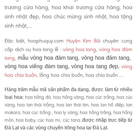
trương cửa hàng, hoa khai trương cửa hàng, hoa
sinh nhật đẹp, hoa chúc mừng sinh nhật, hoa tặng
sinh nhật,…
Đặc biệt, hoaphuquy.com
Huyện Kim Bôi
chuyên cung
cấp dịch vụ hoa tang lễ :
vòng hoa tang, vòng hoa đám
tang
,
mẫu vòng hoa đám tang, vòng hoa đám tang,
vòng
vòng hoa viếng đám tang, vòng hoa tang đẹp,
hoa chia buồn
, lẵng hoa chia buồn, hoa chia buồn …
Hàng trăm mẫu mã sản phẩm đa dạng, được làm từ nhiều
hoa hồng đỏ, hoa hồng vàng, hoa cúc trắng, hoa cúc
loại hoa:
vàng, hoa lan thái trắng, hoa lan thái tím, hoa lan hồ điệp, lan
mokara, hoa cúc trắng , hoa ly vàng, hoa hồng trắng, hoa hồng
môn, hoa baby, cúc họa mi, cúc tana.
.được nhập trực tiếp từ
Đà Lạt và các vùng chuyên trồng hoa tại Đà Lạt.