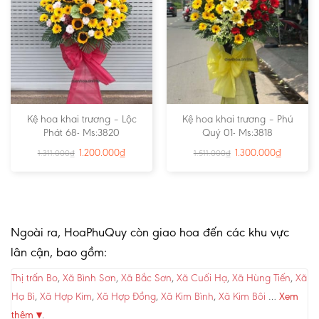
Kệ hoa khai trương – Lộc
Kệ hoa khai trương – Phú
Phát 68- Ms:3820
Quý 01- Ms:3818
1.200.000
₫
1.300.000
₫
1.311.000
₫
1.511.000
₫
Ngoài ra, HoaPhuQuy còn giao hoa đến các khu vực
lân cận, bao gồm:
Thị trấn Bo
,
Xã Bình Sơn
,
Xã Bắc Sơn
,
Xã Cuối Hạ
,
Xã Hùng Tiến
,
Xã
Hạ Bì
,
Xã Hợp Kim
,
Xã Hợp Đồng
,
Xã Kim Bình
,
Xã Kim Bôi
…
Xem
thêm ▾
.