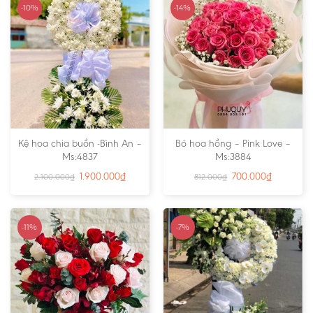
-10%
-14%
Kệ hoa chia buồn -Bình An –
Bó hoa hồng – Pink Love –
Ms:4837
Ms:3884
1.900.000
₫
700.000
₫
2.100.000
₫
812.000
₫
-11%
-7%