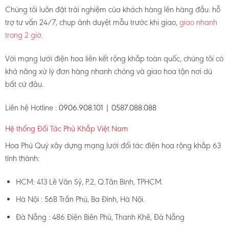
Chúng tôi luôn đặt trải nghiệm của khách hàng lên hàng đầu: hỗ
trợ tư vấn 24/7, chụp ảnh duyệt mẫu trước khi giao,
giao nhanh
trong 2 giờ
.
Với mạng lưới điện hoa liên kết rộng khắp toàn quốc, chúng tôi có
khả năng xử lý đơn hàng nhanh chóng và giao hoa tận nơi dù
bất cứ đâu.
Liên hệ Hotline :
0906.908.101 | 0587.088.088
Hệ thống Đối Tác Phủ Khắp Việt Nam
Hoa Phú Quý xây dựng mạng lưới đối tác điện hoa rộng khắp 63
tỉnh thành:
HCM: 413 Lê Văn Sỹ, P.2, Q.Tân Bình, TPHCM.
Hà Nội : 56B Trần Phú, Ba Đình, Hà Nội.
Đà Nẵng : 486 Điện Biên Phủ, Thanh Khê, Đà Nẵng