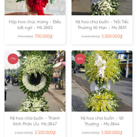
Hộp hoa chúc mừng – Điều
Kệ hoa chia buồn – Nỗi Tiếc
bất ngờ – Ms:3882
Thương Vô Hạn – Ms:3851
700.000
₫
3.300.000
₫
790.000
₫
3.540.000
₫
-7%
-8%
Kệ hoa chia buồn – Thành
Kệ hoa chia buồn – Vô
Kính Phân Ưu- Ms:3847
Thường – Ms:3844
2.350.000
₫
3.500.000
₫
2.540.000
₫
3.810.000
₫