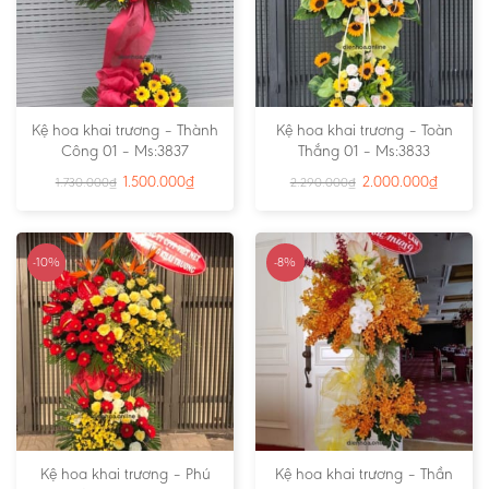
Kệ hoa khai trương – Thành
Kệ hoa khai trương – Toàn
Công 01 – Ms:3837
Thắng 01 – Ms:3833
1.500.000
₫
2.000.000
₫
1.730.000
₫
2.290.000
₫
-10%
-8%
Kệ hoa khai trương – Phú
Kệ hoa khai trương – Thần