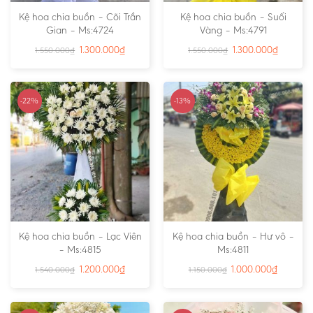
Kệ hoa chia buồn – Cõi Trần
Kệ hoa chia buồn – Suối
Gian – Ms:4724
Vàng – Ms:4791
1.300.000
₫
1.300.000
₫
1.550.000
₫
1.550.000
₫
-22%
-13%
Kệ hoa chia buồn – Lạc Viên
Kệ hoa chia buồn – Hư vô –
– Ms:4815
Ms:4811
1.200.000
₫
1.000.000
₫
1.540.000
₫
1.150.000
₫