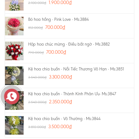
1.900.000
₫
2.100.000
₫
Bó hoa hồng - Pink Love - Ms:3884
700.000
₫
812.000
₫
Hộp hoa chúc mừng - Điều bất ngờ - Ms:3882
700.000
₫
790.000
₫
Kệ hoa chia buồn - Nỗi Tiếc Thương Vô Hạn - Ms:3851
3.300.000
₫
3.540.000
₫
Kệ hoa chia buồn - Thành Kính Phân Ưu- Ms:3847
2.350.000
₫
2.540.000
₫
Kệ hoa chia buồn - Vô Thường - Ms:3844
3.500.000
₫
3.810.000
₫