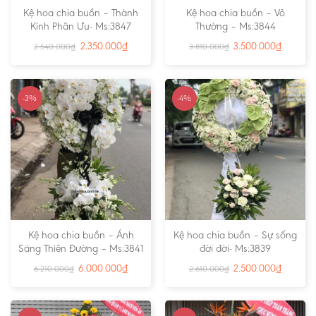
Kệ hoa chia buồn – Thành
Kệ hoa chia buồn – Vô
Kính Phân Ưu- Ms:3847
Thường – Ms:3844
2.350.000
₫
3.500.000
₫
2.540.000
₫
3.810.000
₫
-3%
-4%
Kệ hoa chia buồn – Ánh
Kệ hoa chia buồn – Sự sống
Sáng Thiên Đường – Ms:3841
đời đời- Ms:3839
6.000.000
₫
2.500.000
₫
6.210.000
₫
2.610.000
₫