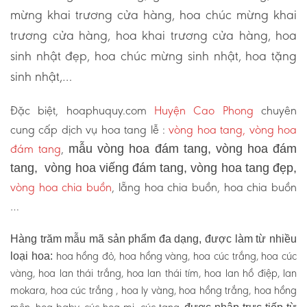
mừng khai trương cửa hàng, hoa chúc mừng khai
trương cửa hàng, hoa khai trương cửa hàng, hoa
sinh nhật đẹp, hoa chúc mừng sinh nhật, hoa tặng
sinh nhật,…
Đặc biệt, hoaphuquy.com
Huyện Cao Phong
chuyên
cung cấp dịch vụ hoa tang lễ :
vòng hoa tang, vòng hoa
đám tang
,
mẫu vòng hoa đám tang, vòng hoa đám
tang, vòng hoa viếng đám tang, vòng hoa tang đẹp,
vòng hoa chia buồn
, lẵng hoa chia buồn, hoa chia buồn
…
Hàng trăm mẫu mã sản phẩm đa dạng, được làm từ nhiều
hoa hồng đỏ, hoa hồng vàng, hoa cúc trắng, hoa cúc
loại hoa:
vàng, hoa lan thái trắng, hoa lan thái tím, hoa lan hồ điệp, lan
mokara, hoa cúc trắng , hoa ly vàng, hoa hồng trắng, hoa hồng