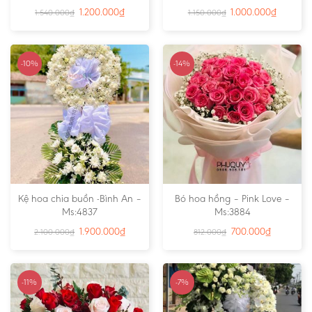
1.200.000
₫
1.000.000
₫
1.540.000
₫
1.150.000
₫
-10%
-14%
Kệ hoa chia buồn -Bình An –
Bó hoa hồng – Pink Love –
Ms:4837
Ms:3884
1.900.000
₫
700.000
₫
2.100.000
₫
812.000
₫
-11%
-7%