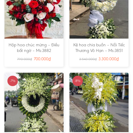
Hộp hoa chúc mừng – Điều
Kệ hoa chia buồn – Nỗi Tiếc
bất ngờ – Ms:3882
Thương Vô Hạn – Ms:3851
700.000
₫
3.300.000
₫
790.000
₫
3.540.000
₫
-7%
-8%