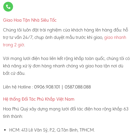
Giao Hoa Tận Nhà Siêu Tốc
Chúng tôi luôn đặt trải nghiệm của khách hàng lên hàng đầu: hỗ
trợ tư vấn 24/7, chụp ảnh duyệt mẫu trước khi giao,
giao nhanh
trong 2 giờ
.
Với mạng lưới điện hoa liên kết rộng khắp toàn quốc, chúng tôi có
khả năng xử lý đơn hàng nhanh chóng và giao hoa tận nơi dù
bất cứ đâu.
Liên hệ Hotline :
0906.908.101 | 0587.088.088
Hệ thống Đối Tác Phủ Khắp Việt Nam
Hoa Phú Quý xây dựng mạng lưới đối tác điện hoa rộng khắp 63
tỉnh thành:
HCM: 413 Lê Văn Sỹ, P.2, Q.Tân Bình, TPHCM.