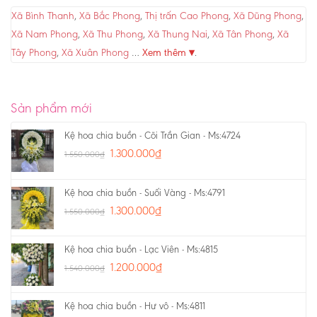
Xã Bình Thanh
,
Xã Bắc Phong
,
Thị trấn Cao Phong
,
Xã Dũng Phong
,
Xã Nam Phong
,
Xã Thu Phong
,
Xã Thung Nai
,
Xã Tân Phong
,
Xã
Tây Phong
,
Xã Xuân Phong
…
Xem thêm ▾
.
Sản phẩm mới
Kệ hoa chia buồn - Cõi Trần Gian - Ms:4724
1.300.000
₫
1.550.000
₫
Kệ hoa chia buồn - Suối Vàng - Ms:4791
1.300.000
₫
1.550.000
₫
Kệ hoa chia buồn - Lạc Viên - Ms:4815
1.200.000
₫
1.540.000
₫
Kệ hoa chia buồn - Hư vô - Ms:4811