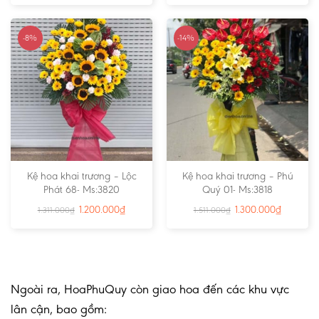
-8%
-14%
Kệ hoa khai trương – Lộc
Kệ hoa khai trương – Phú
Phát 68- Ms:3820
Quý 01- Ms:3818
1.200.000
₫
1.300.000
₫
1.311.000
₫
1.511.000
₫
Ngoài ra, HoaPhuQuy còn giao hoa đến các khu vực
lân cận, bao gồm: