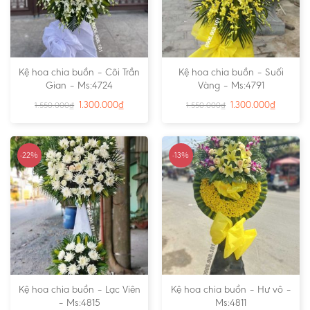
Kệ hoa chia buồn – Cõi Trần
Kệ hoa chia buồn – Suối
Gian – Ms:4724
Vàng – Ms:4791
1.300.000
₫
1.300.000
₫
1.550.000
₫
1.550.000
₫
-22%
-13%
Kệ hoa chia buồn – Lạc Viên
Kệ hoa chia buồn – Hư vô –
– Ms:4815
Ms:4811