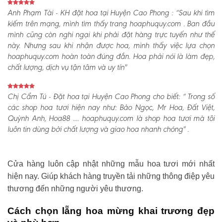
Anh Phạm Tài - KH đặt hoa tại Huyện Cao Phong :
“Sau khi tìm
kiếm trên mạng, mình tìm thấy trang hoaphuquy.com . Ban đầu
mình cũng còn nghi ngại khi phải đặt hàng trực tuyến như thế
này. Nhưng sau khi nhận được hoa, mình thấy việc lựa chọn
hoaphuquy.com hoàn toàn đúng đắn. Hoa phải nói là làm đẹp,
chất lượng, dịch vụ tận tâm và uy tín"
Chị Cẩm Tú - Đặt hoa tại Huyện Cao Phong cho biết:
“ Trong số
các shop hoa tươi hiện nay như: Bảo Ngọc, Mr Hoa, Đất Việt,
Quỳnh Anh, Hoa88 .... hoaphuquy.com là shop hoa tươi mà tôi
luôn tin dùng bởi chất lượng và giao hoa nhanh chóng" .
Cửa hàng luôn cập nhật những mẫu hoa tươi mới nhất
hiện nay. Giúp khách hàng truyền tải những thông điệp yêu
thương đến những người yêu thương.
Cách chọn lẵng hoa mừng khai trương đẹp