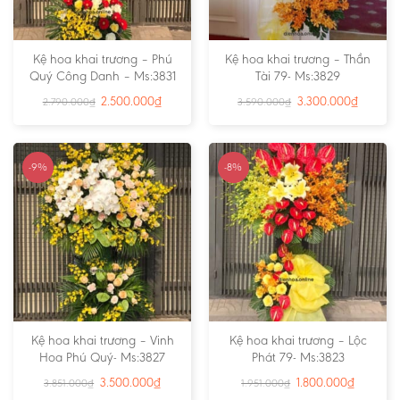
Kệ hoa khai trương – Phú
Kệ hoa khai trương – Thần
Quý Công Danh – Ms:3831
Tài 79- Ms:3829
2.500.000
₫
3.300.000
₫
2.790.000
₫
3.590.000
₫
-9%
-8%
Kệ hoa khai trương – Vinh
Kệ hoa khai trương – Lộc
Hoa Phú Quý- Ms:3827
Phát 79- Ms:3823
3.500.000
₫
1.800.000
₫
3.851.000
₫
1.951.000
₫