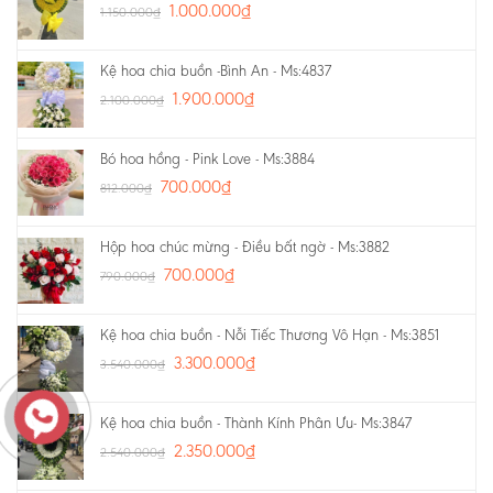
1.000.000
₫
1.150.000
₫
Kệ hoa chia buồn -Bình An - Ms:4837
1.900.000
₫
2.100.000
₫
Bó hoa hồng - Pink Love - Ms:3884
700.000
₫
812.000
₫
Hộp hoa chúc mừng - Điều bất ngờ - Ms:3882
700.000
₫
790.000
₫
Kệ hoa chia buồn - Nỗi Tiếc Thương Vô Hạn - Ms:3851
3.300.000
₫
3.540.000
₫
Kệ hoa chia buồn - Thành Kính Phân Ưu- Ms:3847
2.350.000
₫
2.540.000
₫