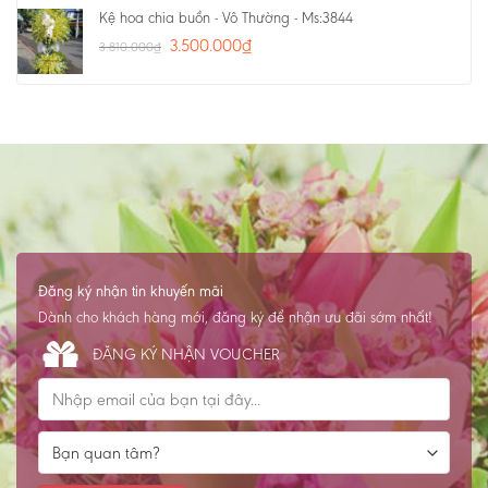
Kệ hoa chia buồn - Vô Thường - Ms:3844
3.500.000
₫
3.810.000
₫
Đăng ký nhận tin khuyến mãi
Dành cho khách hàng mới, đăng ký để nhận ưu đãi sớm nhất!
ĐĂNG KÝ NHẬN VOUCHER