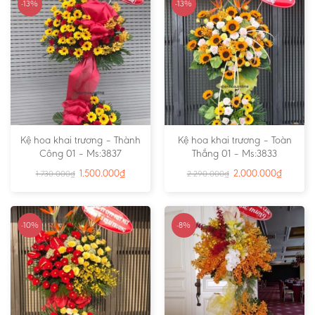
-13%
-13%
Kệ hoa khai trương – Thành
Kệ hoa khai trương – Toàn
Công 01 – Ms:3837
Thắng 01 – Ms:3833
1.500.000
₫
2.000.000
₫
1.730.000
₫
2.290.000
₫
-10%
-8%