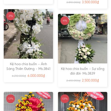
3.500.000
₫
3.810.000
₫
-3%
-4%
Kệ hoa chia buồn – Ánh
Sáng Thiên Đường – Ms:3841
Kệ hoa chia buồn – Sự sống
đời đời- Ms:3839
6.000.000
₫
6.210.000
₫
2.500.000
₫
2.610.000
₫
-13%
-13%