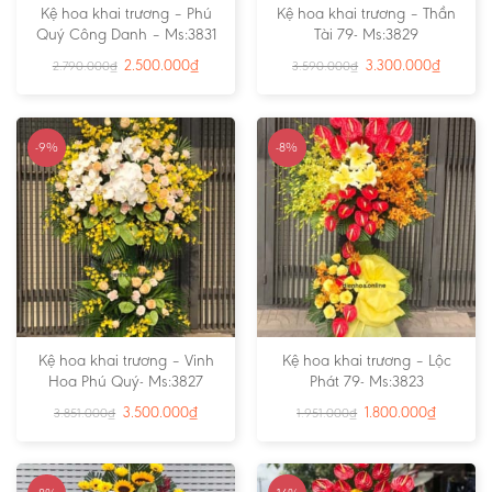
Kệ hoa khai trương – Phú
Kệ hoa khai trương – Thần
Quý Công Danh – Ms:3831
Tài 79- Ms:3829
2.500.000
₫
3.300.000
₫
2.790.000
₫
3.590.000
₫
-9%
-8%
Kệ hoa khai trương – Vinh
Kệ hoa khai trương – Lộc
Hoa Phú Quý- Ms:3827
Phát 79- Ms:3823
3.500.000
₫
1.800.000
₫
3.851.000
₫
1.951.000
₫