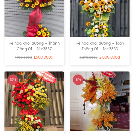
Kệ hoa khai trương – Thành
Kệ hoa khai trương – Toàn
Công 01 – Ms:3837
Thắng 01 – Ms:3833
1.500.000
₫
2.000.000
₫
1.730.000
₫
2.290.000
₫
-10%
-8%