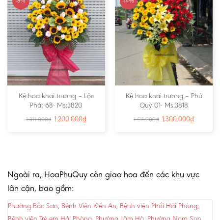
-8%
-14%
Kệ hoa khai trương – Lộc
Kệ hoa khai trương – Phú
Phát 68- Ms:3820
Quý 01- Ms:3818
1.200.000
₫
1.300.000
₫
1.311.000
₫
1.511.000
₫
Ngoài ra, HoaPhuQuy còn giao hoa đến các khu vực
lân cận, bao gồm:
Phường Bắc Sơn
,
Bệnh Viện Kiến An
,
Bệnh viện Phổi Hải Phòng
,
Bệnh viện Trẻ em Hải Phòng
,
Phường Lãm Hà
,
Phường Nam Sơn
,