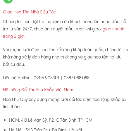
Giao Hoa Tận Nhà Siêu Tốc
Chúng tôi luôn đặt trải nghiệm của khách hàng lên hàng đầu: hỗ
trợ tư vấn 24/7, chụp ảnh duyệt mẫu trước khi giao,
giao nhanh
trong 2 giờ
.
Với mạng lưới điện hoa liên kết rộng khắp toàn quốc, chúng tôi có
khả năng xử lý đơn hàng nhanh chóng và giao hoa tận nơi dù
bất cứ đâu.
Liên hệ Hotline :
0906.908.101 | 0587.088.088
Hệ thống Đối Tác Phủ Khắp Việt Nam
Hoa Phú Quý xây dựng mạng lưới đối tác điện hoa rộng khắp 63
tỉnh thành:
HCM: 413 Lê Văn Sỹ, P.2, Q.Tân Bình, TPHCM.
Hà Nội : 56B Trần Phú, Ba Đình, Hà Nội.