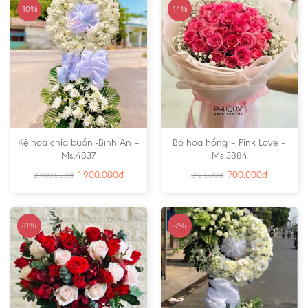
-10%
-14%
Kệ hoa chia buồn -Bình An –
Bó hoa hồng – Pink Love –
Ms:4837
Ms:3884
1.900.000
₫
700.000
₫
2.100.000
₫
812.000
₫
-11%
-7%