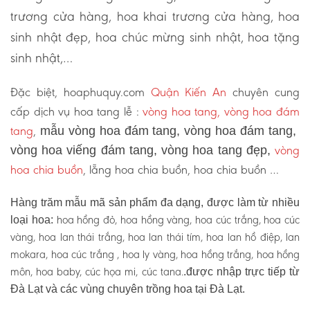
trương cửa hàng, hoa khai trương cửa hàng, hoa
sinh nhật đẹp, hoa chúc mừng sinh nhật, hoa tặng
sinh nhật,…
Đặc biệt, hoaphuquy.com
Quận Kiến An
chuyên cung
cấp dịch vụ hoa tang lễ :
vòng hoa tang, vòng hoa đám
tang
,
mẫu vòng hoa đám tang, vòng hoa đám tang,
vòng
vòng hoa viếng đám tang, vòng hoa tang đẹp,
hoa chia buồn
, lẵng hoa chia buồn, hoa chia buồn …
Hàng trăm mẫu mã sản phẩm đa dạng, được làm từ nhiều
hoa hồng đỏ, hoa hồng vàng, hoa cúc trắng, hoa cúc
loại hoa:
vàng, hoa lan thái trắng, hoa lan thái tím, hoa lan hồ điệp, lan
mokara, hoa cúc trắng , hoa ly vàng, hoa hồng trắng, hoa hồng
môn, hoa baby, cúc họa mi, cúc tana.
.được nhập trực tiếp từ
Đà Lạt và các vùng chuyên trồng hoa tại Đà Lạt.