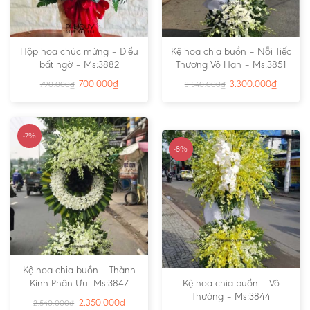
Hộp hoa chúc mừng – Điều
Kệ hoa chia buồn – Nỗi Tiếc
bất ngờ – Ms:3882
Thương Vô Hạn – Ms:3851
700.000
₫
3.300.000
₫
790.000
₫
3.540.000
₫
-7%
-8%
Kệ hoa chia buồn – Thành
Kính Phân Ưu- Ms:3847
Kệ hoa chia buồn – Vô
Thường – Ms:3844
2.350.000
₫
2.540.000
₫