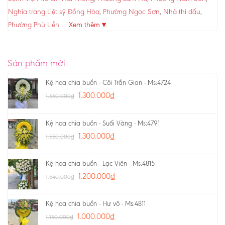
Nghĩa trang Liệt sỹ Đồng Hòa
,
Phường Ngọc Sơn
,
Nhà thi đấu
,
Phường Phù Liễn
…
Xem thêm ▾
.
Sản phẩm mới
Kệ hoa chia buồn - Cõi Trần Gian - Ms:4724
1.300.000
₫
1.550.000
₫
Kệ hoa chia buồn - Suối Vàng - Ms:4791
1.300.000
₫
1.550.000
₫
Kệ hoa chia buồn - Lạc Viên - Ms:4815
1.200.000
₫
1.540.000
₫
Kệ hoa chia buồn - Hư vô - Ms:4811
1.000.000
₫
1.150.000
₫