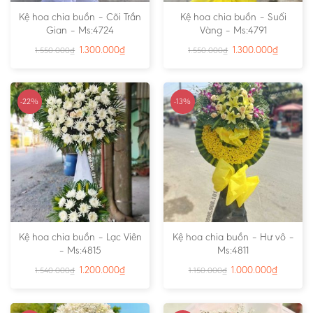
Kệ hoa chia buồn – Cõi Trần
Kệ hoa chia buồn – Suối
Gian – Ms:4724
Vàng – Ms:4791
1.300.000
₫
1.300.000
₫
1.550.000
₫
1.550.000
₫
-22%
-13%
Kệ hoa chia buồn – Lạc Viên
Kệ hoa chia buồn – Hư vô –
– Ms:4815
Ms:4811
1.200.000
₫
1.000.000
₫
1.540.000
₫
1.150.000
₫