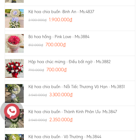
Kệ hoa chia buồn -Bình An - Ms:4837
1.900.000
₫
2.100.000
₫
Bó hoa hồng - Pink Love - Ms:3884
700.000
₫
812.000
₫
Hộp hoa chúc mừng - Điều bất ngờ - Ms:3882
700.000
₫
790.000
₫
Kệ hoa chia buồn - Nỗi Tiếc Thương Vô Hạn - Ms:3851
3.300.000
₫
3.540.000
₫
Kệ hoa chia buồn - Thành Kính Phân Ưu- Ms:3847
2.350.000
₫
2.540.000
₫
Kệ hoa chia buồn - Vô Thường - Ms:3844