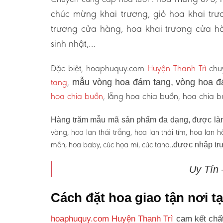
chúc mừng khai trương, giỏ hoa khai tr
trương cửa hàng, hoa khai trương cửa hà
sinh nhật,…
Đặc biệt, hoaphuquy.com
Huyện Thanh Trì
chuy
tang
,
mẫu vòng hoa đám tang, vòng hoa đ
hoa chia buồn
, lẵng hoa chia buồn, hoa chia
Hàng trăm mẫu mã sản phẩm đa dạng, được làm
vàng, hoa lan thái trắng, hoa lan thái tím, hoa lan
môn, hoa baby, cúc họa mi, cúc tana.
.được nhập trự
Uy Tín
Cách đặt hoa giao tận nơi t
hoaphuquy.com Huyện Thanh Trì
cam kết chất