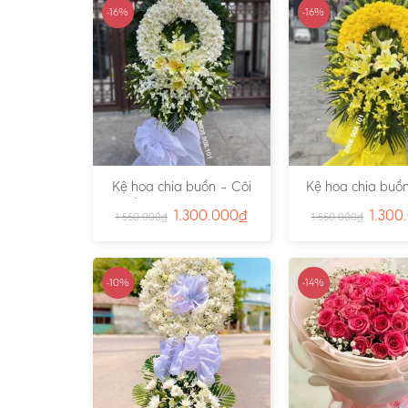
-16%
-16%
Kệ hoa chia buồn – Cõi
Kệ hoa chia buồn
Trần Gian – Ms:4724
Vàng – Ms:4
1.300.000
₫
1.300
1.550.000
₫
1.550.000
₫
-10%
-14%