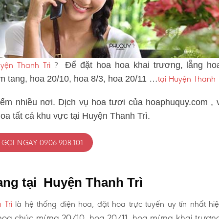
yện Thanh Trì
?
Để đặt hoa hoa khai trương, lẵng ho
tại Huyện Thanh T
ám tang, hoa 20/10, hoa 8/3, hoa 20/11 …
iếm nhiều nơi. Dịch vụ hoa tươi của hoaphuquy.com , 
oa tất cả khu vực tại Huyện Thanh Trì.
GỌI NGAY 0906.908.101
ang tại Huyện Thanh Trì
 Trì
là hệ thống điện hoa, đặt hoa trực tuyến uy tín nhất hi
oa chúc mừng 20/10, hoa 20/11, hoa mừng khai trươn