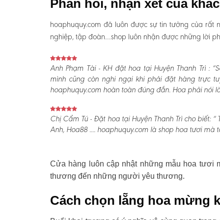
Phản hồi, nhận xét của khá
hoaphuquy.com đã luôn được sự tin tưởng của rất n
nghiệp, tập đoàn…shop luôn nhận được những lời phản
Anh Phạm Tài - KH đặt hoa tại Huyện Thanh Trì :
“S
mình cũng còn nghi ngại khi phải đặt hàng trực t
hoaphuquy.com hoàn toàn đúng đắn. Hoa phải nói là l
Chị Cẩm Tú - Đặt hoa tại Huyện Thanh Trì cho biết:
“ 
Anh, Hoa88 .... hoaphuquy.com là shop hoa tươi mà tô
Cửa hàng luôn cập nhật những mẫu hoa tươi mớ
thương đến những người yêu thương.
Cách chọn lẵng hoa mừng k