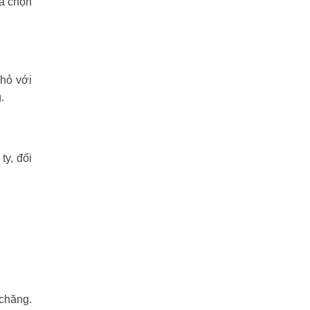
ựa chọn
nhỏ với
.
y, đối
 chăng.