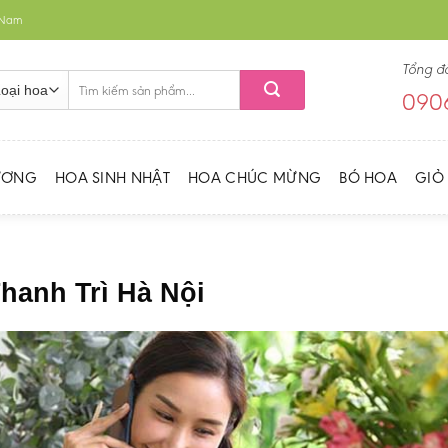
t Nam
Tổng đ
Tìm
0906
kiếm:
ƯƠNG
HOA SINH NHẬT
HOA CHÚC MỪNG
BÓ HOA
GIỎ
hanh Trì Hà Nội