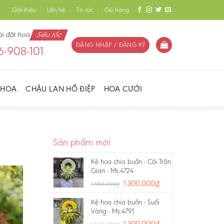
Giới thiệu
Liên hệ
Tin tức
Giỏ hàng
ài đặt hoa
Siêu tốc
ĐĂNG NHẬP / ĐĂNG KÝ
-908-101
 HOA
CHẬU LAN HỒ ĐIỆP
HOA CƯỚI
Sản phẩm mới
Kệ hoa chia buồn - Cõi Trần
Gian - Ms:4724
1.300.000
₫
1.550.000
₫
Kệ hoa chia buồn - Suối
Vàng - Ms:4791
1.300.000
₫