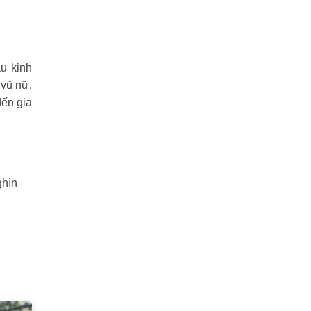
u kinh
 vũ nữ,
đến gia
ghìn