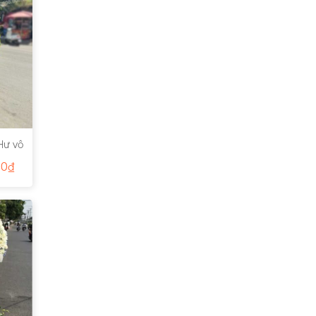
Hư vô
00
₫