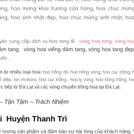
ương, hoa mừng khai trương cửa hàng, hoa chúc mừn
ng, hoa sinh nhật đẹp, hoa chúc mừng sinh nhật, ho
ên cung cấp dịch vụ hoa tang lễ :
vòng hoa tang, vòng h
ám tang, vòng hoa viếng đám tang, vòng hoa tang đẹ
 buồn …
hoa hồng đỏ, hoa hồng vàng, hoa cúc trắng, 
 từ nhiều loại hoa:
 hồ điệp, lan mokara, hoa cúc trắng , hoa ly vàng, hoa hồng trắng, h
c tiếp từ Đà Lạt và các vùng chuyên trồng hoa tại Đà Lạt.
 – Tận Tậm – Trách Nhiệm
ại Huyện Thanh Trì
 lượng sản phẩm và đảm bảo sự hài lòng của khách hàng. 