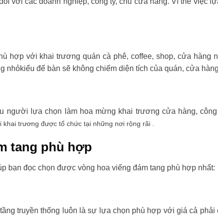
đối với các doanh nghiệp, công ty, chủ cửa hàng. Vì thế việc l
ù hợp với khai trương quán cà phê, coffee, shop, cửa hàng 
ng nhỏkiểu để bàn sẽ không chiếm diện tích của quán, cửa hàng
ều người lựa chọn làm hoa mừng khai trương cửa hàng, công t
i khai trương được tổ chức tại những nơi rộng rãi .
m tang phù hợp
úp bạn đọc chọn được vòng hoa viếng đám tang phù hợp nhất:
tầng truyền thống luôn là sự lựa chọn phù hợp với giá cả phải