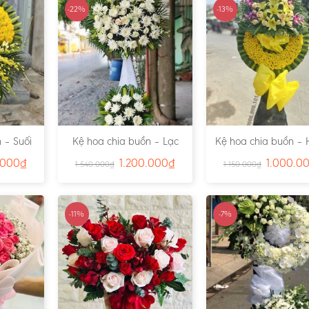
-22%
-13%
 – Suối
Kệ hoa chia buồn – Lạc
Kệ hoa chia buồn – 
791
Viên – Ms:4815
– Ms:4811
.000
₫
1.200.000
₫
1.000.0
1.540.000
₫
1.150.000
₫
-11%
-7%