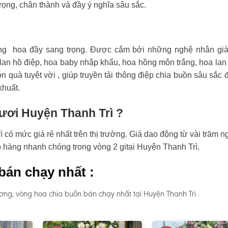
rọng, chân thành và đầy ý nghĩa sâu sắc.
ng hoa đầy sang trọng. Được cắm bởi những nghệ nhân già
an hồ điệp, hoa baby nhập khẩu, hoa hồng môn trắng, hoa lan
n quà tuyệt vời , giúp truyền tải thông điệp chia buồn sâu sắc 
khuất.
tươi Huyện Thanh Trì ?
có mức giá rẻ nhất trên thị trường. Giá dao động từ vài trăm n
ao hàng nhanh chóng trong vòng 2 gitại Huyện Thanh Trì.
bán chạy nhất :
ng, vòng hoa chia buồn bán chạy nhất tại Huyện Thanh Trì .