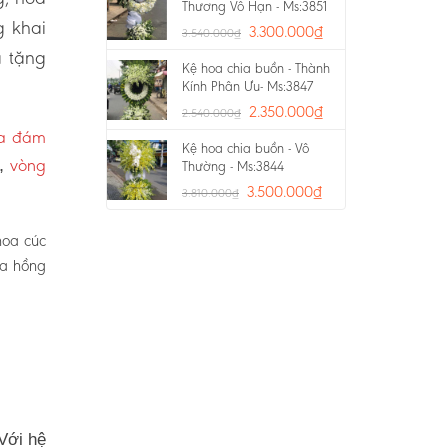
Thương Vô Hạn - Ms:3851
g khai
3.300.000
₫
3.540.000
₫
a tặng
Kệ hoa chia buồn - Thành
Kính Phân Ưu- Ms:3847
2.350.000
₫
2.540.000
₫
oa đám
Kệ hoa chia buồn - Vô
vòng
p,
Thường - Ms:3844
3.500.000
₫
3.810.000
₫
hoa cúc
oa hồng
Với hệ