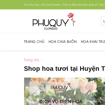
Skip
Hoa Phú Quý - Phu Quy FLowers | Dịch vụ điện hoa toàn quốc số 1 Việ
to
content
TRANG CHỦ
HOA CHIA BUỒN
HOA KHAI TR
Trang chủ
/
Shop hoa tươi tại Huyện T