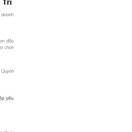
 Trì
, doanh
Ban đầu
ựa chọn
, Quỳnh
ệp yêu