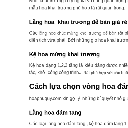
Buổi khai trương có ý nghĩa vô cùng quan trọng 
mẫu hoa khai trương phù hợp là rất quan trọng.
Lẵng hoa khai trương để bàn giá rẻ
lẵng hoa chúc mừng khai trương
để bàn rất
Các
ph
diện tích vừa phải. Bởi những giỏ hoa khai trươ
Kệ hoa mừng khai trương
Kệ hoa dạng 1,2,3 tầng là kiểu dáng được nhi
tác, khởi công công trình..
. Rất phù hợp với các buổ
Cách lựa chọn vòng hoa đá
hoaphuquy.com xin gợi ý những bí quyết nhỏ gi
Lẵng hoa đám tang
Các loại lẵng hoa đám tang , kệ hoa đám tang 1 