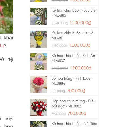
1.550.000
₫
Kệ hoa chia buồn - Lạc Viên
- Ms:4815
1.200.000
₫
1.540.000
₫
Kệ hoa chia buồn - Hư vô -
a khai
Ms:4811
rì
1.000.000
₫
?
1.150.000
₫
Kệ hoa chia buồn -Bình An -
với hệ
Ms:4837
1.900.000
₫
2.100.000
₫
Bó hoa hồng - Pink Love -
Ms:3884
700.000
₫
812.000
₫
Hộp hoa chúc mừng - Điều
bất ngờ - Ms:3882
700.000
₫
790.000
₫
ện nay.
Kệ hoa chia buồn - Nỗi Tiếc
g, hoa