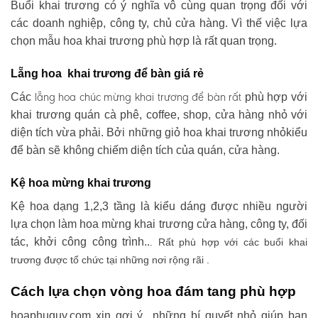
Buổi khai trương có ý nghĩa vô cùng quan trọng đối với
các doanh nghiệp, công ty, chủ cửa hàng. Vì thế việc lựa
chọn mẫu hoa khai trương phù hợp là rất quan trọng.
Lẵng hoa khai trương để bàn giá rẻ
lẵng hoa chúc mừng khai trương
để bàn rất
Các
phù hợp với
khai trương quán cà phê, coffee, shop, cửa hàng nhỏ với
diện tích vừa phải. Bởi những giỏ hoa khai trương nhỏkiểu
để bàn sẽ không chiếm diện tích của quán, cửa hàng.
Kệ hoa mừng khai trương
Kệ hoa dạng 1,2,3 tầng là kiểu dáng được nhiều người
lựa chọn làm hoa mừng khai trương cửa hàng, công ty, đối
tác, khởi công công trình..
. Rất phù hợp với các buổi khai
trương được tổ chức tại những nơi rộng rãi .
Cách lựa chọn vòng hoa đám tang phù hợp
hoaphuquy.com xin gợi ý những bí quyết nhỏ giúp bạn