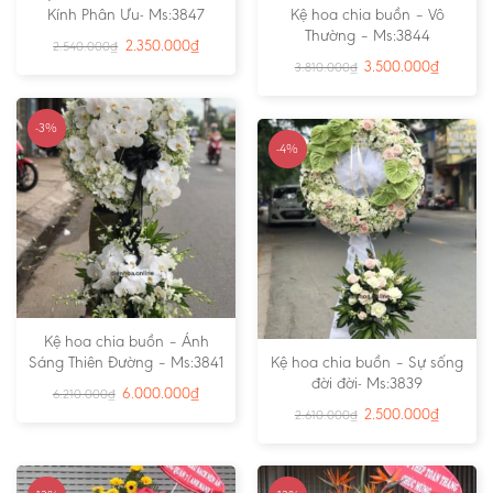
Kính Phân Ưu- Ms:3847
Kệ hoa chia buồn – Vô
Thường – Ms:3844
2.350.000
₫
2.540.000
₫
3.500.000
₫
3.810.000
₫
-3%
-4%
Kệ hoa chia buồn – Ánh
Sáng Thiên Đường – Ms:3841
Kệ hoa chia buồn – Sự sống
đời đời- Ms:3839
6.000.000
₫
6.210.000
₫
2.500.000
₫
2.610.000
₫