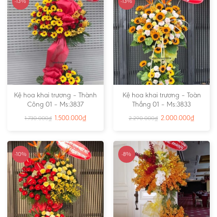
-13%
-13%
Kệ hoa khai trương – Thành
Kệ hoa khai trương – Toàn
Công 01 – Ms:3837
Thắng 01 – Ms:3833
1.500.000
₫
2.000.000
₫
1.730.000
₫
2.290.000
₫
-10%
-8%