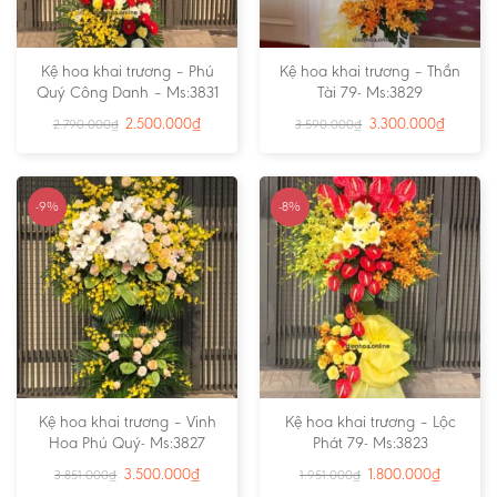
Kệ hoa khai trương – Phú
Kệ hoa khai trương – Thần
Quý Công Danh – Ms:3831
Tài 79- Ms:3829
2.500.000
₫
3.300.000
₫
2.790.000
₫
3.590.000
₫
-9%
-8%
Kệ hoa khai trương – Vinh
Kệ hoa khai trương – Lộc
Hoa Phú Quý- Ms:3827
Phát 79- Ms:3823
3.500.000
₫
1.800.000
₫
3.851.000
₫
1.951.000
₫