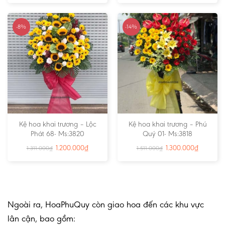
-8%
-14%
Kệ hoa khai trương – Lộc
Kệ hoa khai trương – Phú
Phát 68- Ms:3820
Quý 01- Ms:3818
1.200.000
₫
1.300.000
₫
1.311.000
₫
1.511.000
₫
Ngoài ra, HoaPhuQuy còn giao hoa đến các khu vực
lân cận, bao gồm: