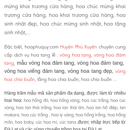
mừng khai trương cửa hàng, hoa chúc mừng khai
trương cửa hàng, hoa khai trương cửa hàng, hoa
sinh nhật đẹp, hoa chúc mừng sinh nhật, hoa tặng
sinh nhật,…
Đặc biệt, hoaphuquy.com
Huyện Phú Xuyên
chuyên cung
cấp dịch vụ hoa tang lễ :
vòng hoa tang, vòng hoa đám
tang
,
mẫu vòng hoa đám tang, vòng hoa đám tang,
vòng
vòng hoa viếng đám tang, vòng hoa tang đẹp,
hoa chia buồn
, lẵng hoa chia buồn, hoa chia buồn …
Hàng trăm mẫu mã sản phẩm đa dạng, được làm từ nhiều
hoa hồng đỏ, hoa hồng vàng, hoa cúc trắng, hoa cúc
loại hoa:
vàng, hoa lan thái trắng, hoa lan thái tím, hoa lan hồ điệp, lan
mokara, hoa cúc trắng , hoa ly vàng, hoa hồng trắng, hoa hồng
môn, hoa baby, cúc họa mi, cúc tana.
.được nhập trực tiếp từ
Đà Lạt và các vùng chuyên trồng hoa tại Đà Lạt.