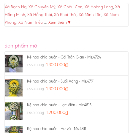
Xã Bạch Hạ
,
Xã Chuyên Mỹ
,
Xã Châu Can
,
Xã Hoàng Long
,
Xã
Hồng Minh
,
Xã Hồng Thái
,
Xã Khai Thái
,
Xã Minh Tân
,
Xã Nam
Phong
,
Xã Nam Triều
…
Xem thêm ▾
.
Sản phẩm mới
Kệ hoa chia buồn - Cõi Trần Gian - Ms:4724
1.300.000
₫
1.550.000
₫
Kệ hoa chia buồn - Suối Vàng - Ms:4791
1.300.000
₫
1.550.000
₫
Kệ hoa chia buồn - Lạc Viên - Ms:4815
1.200.000
₫
1.540.000
₫
Kệ hoa chia buồn - Hư vô - Ms:4811