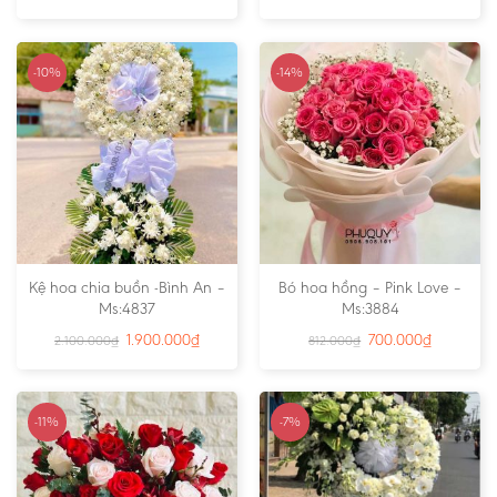
-10%
-14%
Kệ hoa chia buồn -Bình An –
Bó hoa hồng – Pink Love –
Ms:4837
Ms:3884
1.900.000
₫
700.000
₫
2.100.000
₫
812.000
₫
-11%
-7%