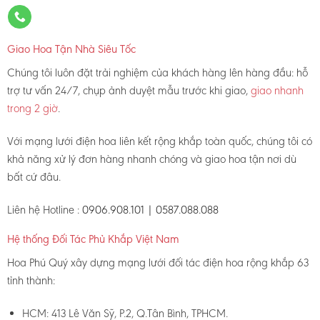
Giao Hoa Tận Nhà Siêu Tốc
Chúng tôi luôn đặt trải nghiệm của khách hàng lên hàng đầu: hỗ
trợ tư vấn 24/7, chụp ảnh duyệt mẫu trước khi giao,
giao nhanh
trong 2 giờ
.
Với mạng lưới điện hoa liên kết rộng khắp toàn quốc, chúng tôi có
khả năng xử lý đơn hàng nhanh chóng và giao hoa tận nơi dù
bất cứ đâu.
Liên hệ Hotline :
0906.908.101 | 0587.088.088
Hệ thống Đối Tác Phủ Khắp Việt Nam
Hoa Phú Quý xây dựng mạng lưới đối tác điện hoa rộng khắp 63
tỉnh thành:
HCM: 413 Lê Văn Sỹ, P.2, Q.Tân Bình, TPHCM.