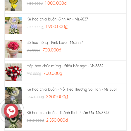
1.000.000
₫
1.150.000
₫
Kệ hoa chia buồn -Bình An - Ms:4837
1.900.000
₫
2.100.000
₫
Bó hoa hồng - Pink Love - Ms:3884
700.000
₫
812.000
₫
Hộp hoa chúc mừng - Điều bất ngờ - Ms:3882
700.000
₫
790.000
₫
Kệ hoa chia buồn - Nỗi Tiếc Thương Vô Hạn - Ms:3851
3.300.000
₫
3.540.000
₫
Kệ hoa chia buồn - Thành Kính Phân Ưu- Ms:3847
2.350.000
₫
2.540.000
₫