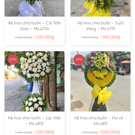
Kệ hoa chia buồn – Cõi Trần
Kệ hoa chia buồn – Suối
Gian – Ms:4724
Vàng – Ms:4791
1.300.000
₫
1.300.000
₫
1.550.000
₫
1.550.000
₫
-22%
-13%
Kệ hoa chia buồn – Lạc Viên
Kệ hoa chia buồn – Hư vô –
– Ms:4815
Ms:4811
1.200.000
₫
1.000.000
₫
1.540.000
₫
1.150.000
₫