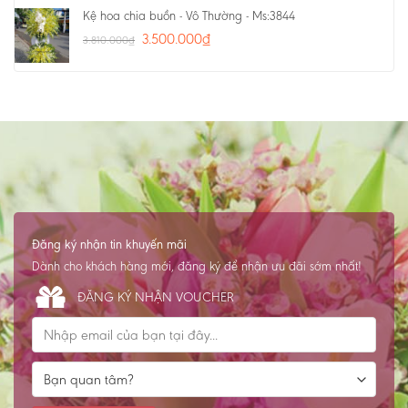
Kệ hoa chia buồn - Vô Thường - Ms:3844
3.500.000
₫
3.810.000
₫
Đăng ký nhận tin khuyến mãi
Dành cho khách hàng mới, đăng ký để nhận ưu đãi sớm nhất!
ĐĂNG KÝ NHẬN VOUCHER