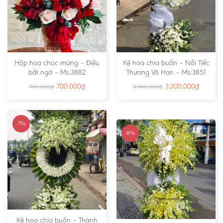
Hộp hoa chúc mừng – Điều
Kệ hoa chia buồn – Nỗi Tiếc
bất ngờ – Ms:3882
Thương Vô Hạn – Ms:3851
700.000
₫
3.300.000
₫
790.000
₫
3.540.000
₫
-7%
-8%
Kệ hoa chia buồn – Thành