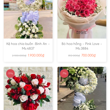
Kệ hoa chia buồn -Bình An –
Bó hoa hồng – Pink Love –
Ms:4837
Ms:3884
1.900.000
₫
700.000
₫
2.100.000
₫
812.000
₫
-11%
-7%