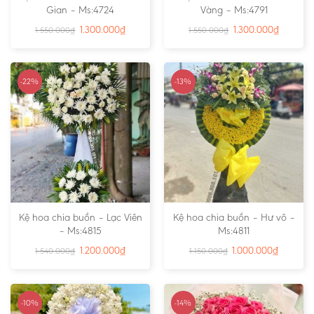
Gian – Ms:4724
Vàng – Ms:4791
1.300.000
₫
1.300.000
₫
1.550.000
₫
1.550.000
₫
-22%
-13%
Kệ hoa chia buồn – Lạc Viên
Kệ hoa chia buồn – Hư vô –
– Ms:4815
Ms:4811
1.200.000
₫
1.000.000
₫
1.540.000
₫
1.150.000
₫
-10%
-14%