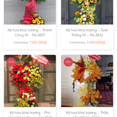
Kệ hoa khai trương – Thành
Kệ hoa khai trương – Toàn
Công 01 – Ms:3837
Thắng 01 – Ms:3833
1.500.000
₫
2.000.000
₫
1.730.000
₫
2.290.000
₫
-10%
-8%
Kệ hoa khai trương – Phú
Kệ hoa khai trương – Thần