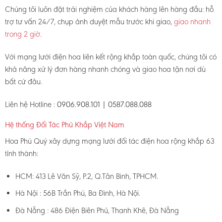
Chúng tôi luôn đặt trải nghiệm của khách hàng lên hàng đầu: hỗ
trợ tư vấn 24/7, chụp ảnh duyệt mẫu trước khi giao,
giao nhanh
trong 2 giờ
.
Với mạng lưới điện hoa liên kết rộng khắp toàn quốc, chúng tôi có
khả năng xử lý đơn hàng nhanh chóng và giao hoa tận nơi dù
bất cứ đâu.
Liên hệ Hotline :
0906.908.101 | 0587.088.088
Hệ thống Đối Tác Phủ Khắp Việt Nam
Hoa Phú Quý xây dựng mạng lưới đối tác điện hoa rộng khắp 63
tỉnh thành:
HCM: 413 Lê Văn Sỹ, P.2, Q.Tân Bình, TPHCM.
Hà Nội : 56B Trần Phú, Ba Đình, Hà Nội.
Đà Nẵng : 486 Điện Biên Phủ, Thanh Khê, Đà Nẵng