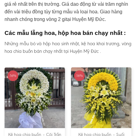
giá rẻ nhất trên thị trường. Giá dao động từ vài trăm nghìn
đến vài triệu đồng tùy từng mẫu và loại hoa. Giao hàng
nhanh chóng trong vòng 2 gitại Huyện Mỹ Đức.
Các mẫu lẵng hoa, hộp hoa bán chạy nhất :
Những mẫu bó và hộp hoa sinh nhật, kệ hoa khai trương, vòng
hoa chia buồn bán chạy nhất tại Huyện Mỹ Đức .
-16%
-16%
Kệ hoa chia buồn – Cõi Trần
Kệ hoa chia buồn – Suối