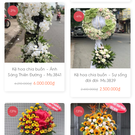
-3%
-4%
Kệ hoa chia buồn – Ánh
Sáng Thiên Đường – Ms:3841
Kệ hoa chia buồn – Sự sống
đời đời- Ms:3839
6.000.000
₫
6.210.000
₫
2.500.000
₫
2.610.000
₫
-13%
-13%