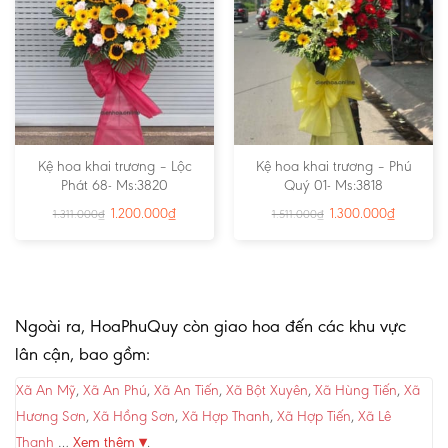
Kệ hoa khai trương – Lộc
Kệ hoa khai trương – Phú
Phát 68- Ms:3820
Quý 01- Ms:3818
1.200.000
₫
1.300.000
₫
1.311.000
₫
1.511.000
₫
Ngoài ra, HoaPhuQuy còn giao hoa đến các khu vực
lân cận, bao gồm:
Xã An Mỹ
,
Xã An Phú
,
Xã An Tiến
,
Xã Bột Xuyên
,
Xã Hùng Tiến
,
Xã
Hương Sơn
,
Xã Hồng Sơn
,
Xã Hợp Thanh
,
Xã Hợp Tiến
,
Xã Lê
Thanh
…
Xem thêm ▾
.