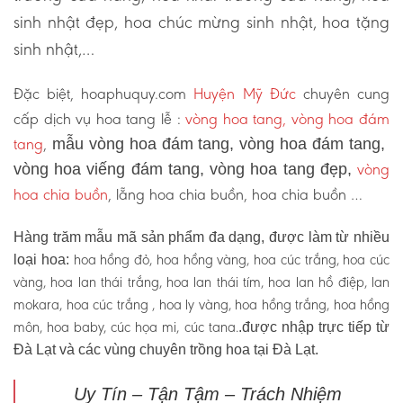
sinh nhật đẹp, hoa chúc mừng sinh nhật, hoa tặng
sinh nhật,…
Đặc biệt, hoaphuquy.com
Huyện Mỹ Đức
chuyên cung
cấp dịch vụ hoa tang lễ :
vòng hoa tang, vòng hoa đám
tang
,
mẫu vòng hoa đám tang, vòng hoa đám tang,
vòng
vòng hoa viếng đám tang, vòng hoa tang đẹp,
hoa chia buồn
, lẵng hoa chia buồn, hoa chia buồn …
Hàng trăm mẫu mã sản phẩm đa dạng, được làm từ nhiều
hoa hồng đỏ, hoa hồng vàng, hoa cúc trắng, hoa cúc
loại hoa:
vàng, hoa lan thái trắng, hoa lan thái tím, hoa lan hồ điệp, lan
mokara, hoa cúc trắng , hoa ly vàng, hoa hồng trắng, hoa hồng
môn, hoa baby, cúc họa mi, cúc tana.
.được nhập trực tiếp từ
Đà Lạt và các vùng chuyên trồng hoa tại Đà Lạt.
Uy Tín – Tận Tậm – Trách Nhiệm