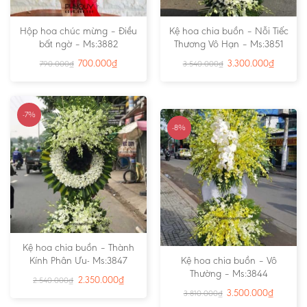
Hộp hoa chúc mừng – Điều
Kệ hoa chia buồn – Nỗi Tiếc
bất ngờ – Ms:3882
Thương Vô Hạn – Ms:3851
700.000
₫
3.300.000
₫
790.000
₫
3.540.000
₫
-7%
-8%
Kệ hoa chia buồn – Thành
Kính Phân Ưu- Ms:3847
Kệ hoa chia buồn – Vô
Thường – Ms:3844
2.350.000
₫
2.540.000
₫
3.500.000
₫
3.810.000
₫