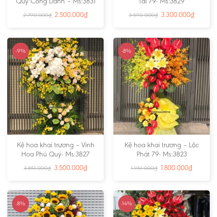
Quý Công Danh – Ms:3831
Tài 79- Ms:3829
2.500.000
₫
3.300.000
₫
2.790.000
₫
3.590.000
₫
-9%
-8%
Kệ hoa khai trương – Vinh
Kệ hoa khai trương – Lộc
Hoa Phú Quý- Ms:3827
Phát 79- Ms:3823
3.500.000
₫
1.800.000
₫
3.851.000
₫
1.951.000
₫
-8%
-14%