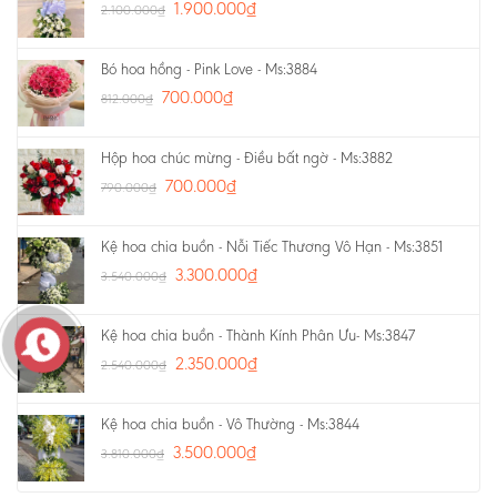
1.900.000
₫
2.100.000
₫
Bó hoa hồng - Pink Love - Ms:3884
700.000
₫
812.000
₫
Hộp hoa chúc mừng - Điều bất ngờ - Ms:3882
700.000
₫
790.000
₫
Kệ hoa chia buồn - Nỗi Tiếc Thương Vô Hạn - Ms:3851
3.300.000
₫
3.540.000
₫
Kệ hoa chia buồn - Thành Kính Phân Ưu- Ms:3847
2.350.000
₫
2.540.000
₫
Kệ hoa chia buồn - Vô Thường - Ms:3844
3.500.000
₫
3.810.000
₫