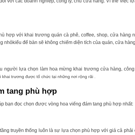
đối với các doanh nghiệp, công ty, chủ cửa hàng. Vì thế việc l
ù hợp với khai trương quán cà phê, coffee, shop, cửa hàng 
ng nhỏkiểu để bàn sẽ không chiếm diện tích của quán, cửa hàng
ều người lựa chọn làm hoa mừng khai trương cửa hàng, công t
i khai trương được tổ chức tại những nơi rộng rãi .
m tang phù hợp
úp bạn đọc chọn được vòng hoa viếng đám tang phù hợp nhất:
tầng truyền thống luôn là sự lựa chọn phù hợp với giá cả phải