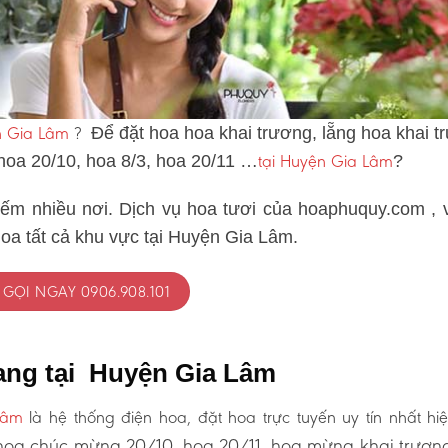
n Gia Lâm
?
Để đặt hoa hoa khai trương, lẵng hoa khai t
tại Huyện Gia Lâm
 hoa 20/10, hoa 8/3, hoa 20/11 …
?
iếm nhiều nơi. Dịch vụ hoa tươi của hoaphuquy.com , 
hoa tất cả khu vực tại Huyện Gia Lâm.
GỌI NGAY 0906.908.101
ang tại Huyện Gia Lâm
Lâm
là hệ thống điện hoa, đặt hoa trực tuyến uy tín nhất hi
oa chúc mừng 20/10, hoa 20/11, hoa mừng khai trươn