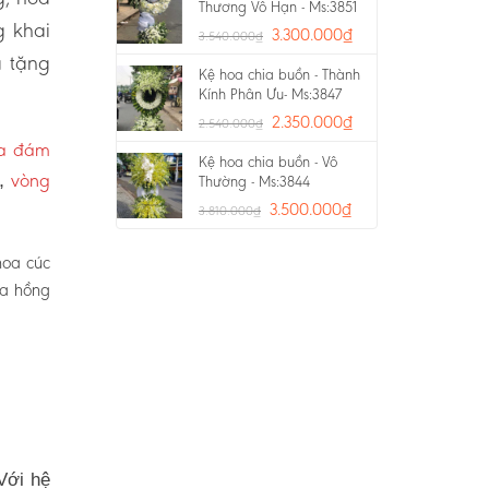
Thương Vô Hạn - Ms:3851
g khai
3.300.000
₫
3.540.000
₫
a tặng
Kệ hoa chia buồn - Thành
Kính Phân Ưu- Ms:3847
2.350.000
₫
2.540.000
₫
oa đám
Kệ hoa chia buồn - Vô
vòng
p,
Thường - Ms:3844
3.500.000
₫
3.810.000
₫
hoa cúc
oa hồng
Với hệ