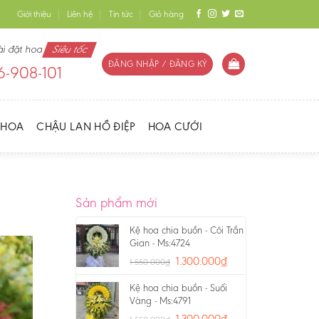
Giới thiệu
Liên hệ
Tin tức
Giỏ hàng
ài đặt hoa
Siêu tốc
ĐĂNG NHẬP / ĐĂNG KÝ
-908-101
 HOA
CHẬU LAN HỒ ĐIỆP
HOA CƯỚI
Sản phẩm mới
Kệ hoa chia buồn - Cõi Trần
Gian - Ms:4724
1.300.000
₫
1.550.000
₫
Kệ hoa chia buồn - Suối
Vàng - Ms:4791
1.300.000
₫