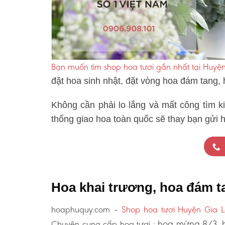
Bạn muốn tìm shop hoa tươi gần nhất tại Huyệ
đặt hoa sinh nhật, đặt vòng hoa đám tang,
Không cần phải lo lắng và mất công tìm k
thống giao hoa toàn quốc sẽ thay bạn gửi 
Hoa khai trương, hoa đám t
hoaphuquy.com –
Shop hoa tươi Huyện Gia 
hoa mừng 8/3, h
Chuyên cung cấp hoa tươi :