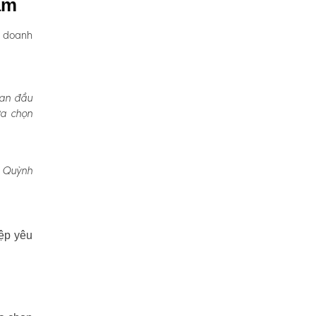
âm
, doanh
Ban đầu
ựa chọn
, Quỳnh
ệp yêu