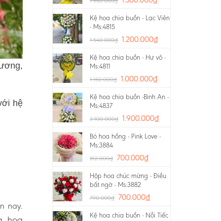
1.550.000
₫
Kệ hoa chia buồn - Lạc Viên
- Ms:4815
1.200.000
₫
1.540.000
₫
Kệ hoa chia buồn - Hư vô -
rương,
Ms:4811
1.000.000
₫
1.150.000
₫
Kệ hoa chia buồn -Bình An -
với hệ
Ms:4837
1.900.000
₫
2.100.000
₫
Bó hoa hồng - Pink Love -
Ms:3884
700.000
₫
812.000
₫
Hộp hoa chúc mừng - Điều
bất ngờ - Ms:3882
700.000
₫
790.000
₫
ện nay.
Kệ hoa chia buồn - Nỗi Tiếc
g, hoa