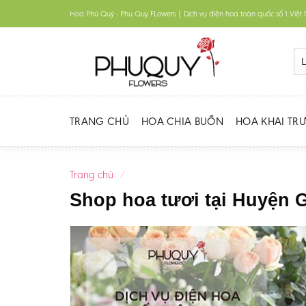
Skip
Hoa Phú Quý - Phu Quy FLowers | Dịch vụ điện hoa toàn quốc số 1 Việ
to
content
TRANG CHỦ
HOA CHIA BUỒN
HOA KHAI TR
Trang chủ
/
Shop hoa tươi tại Huyện 