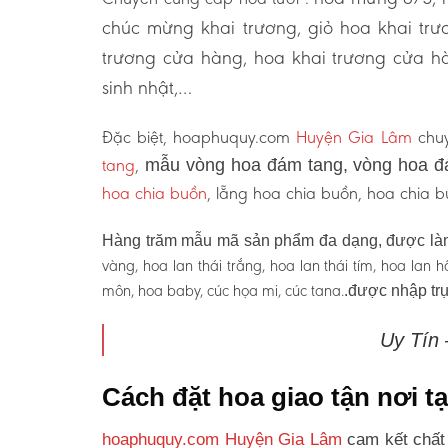
chúc mừng khai trương, giỏ hoa khai tr
trương cửa hàng, hoa khai trương cửa hà
sinh nhật,…
Đặc biệt, hoaphuquy.com
Huyện Gia Lâm
chuy
tang
,
mẫu vòng hoa đám tang, vòng hoa đ
hoa chia buồn
, lẵng hoa chia buồn, hoa chia
Hàng trăm mẫu mã sản phẩm đa dạng, được làm
vàng, hoa lan thái trắng, hoa lan thái tím, hoa lan
môn, hoa baby, cúc họa mi, cúc tana.
.được nhập trự
Uy Tín
Cách đặt hoa giao tận nơi 
hoaphuquy.com Huyện Gia Lâm
cam kết chất