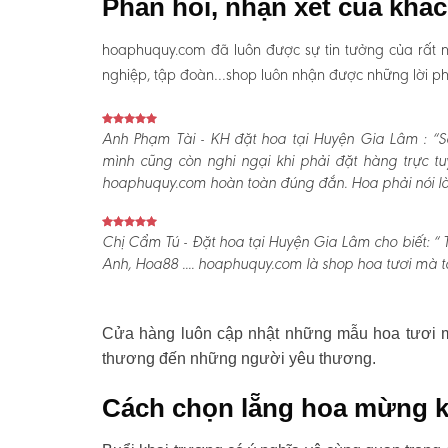
Phản hồi, nhận xét của khá
hoaphuquy.com đã luôn được sự tin tưởng của rất n
nghiệp, tập đoàn…shop luôn nhận được những lời phản
Anh Phạm Tài - KH đặt hoa tại Huyện Gia Lâm :
“Sa
mình cũng còn nghi ngại khi phải đặt hàng trực t
hoaphuquy.com hoàn toàn đúng đắn. Hoa phải nói là l
Chị Cẩm Tú - Đặt hoa tại Huyện Gia Lâm cho biết:
“ 
Anh, Hoa88 .... hoaphuquy.com là shop hoa tươi mà tô
Cửa hàng luôn cập nhật những mẫu hoa tươi mớ
thương đến những người yêu thương.
Cách chọn lẵng hoa mừng k