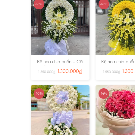
-16%
-16%
Kệ hoa chia buồn – Cõi
Kệ hoa chia buồn
Trần Gian – Ms:4724
Vàng – Ms:4
1.300.000
₫
1.300
1.550.000
₫
1.550.000
₫
-10%
-14%