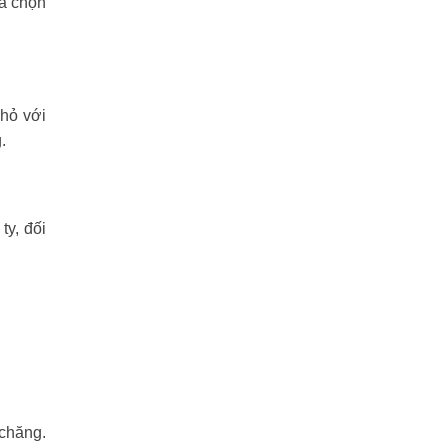
ựa chọn
nhỏ với
.
y, đối
 chăng.