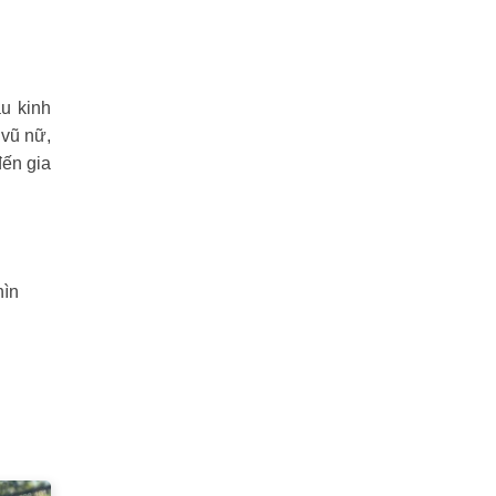
u kinh
 vũ nữ,
đến gia
hìn