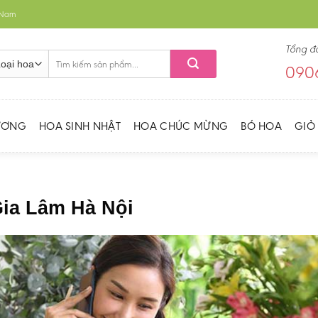
t Nam
Tổng đ
Tìm
0906
kiếm:
ƯƠNG
HOA SINH NHẬT
HOA CHÚC MỪNG
BÓ HOA
GIỎ
Gia Lâm Hà Nội