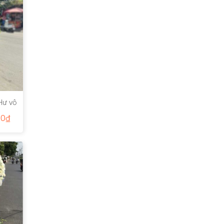
Hư vô
00
₫