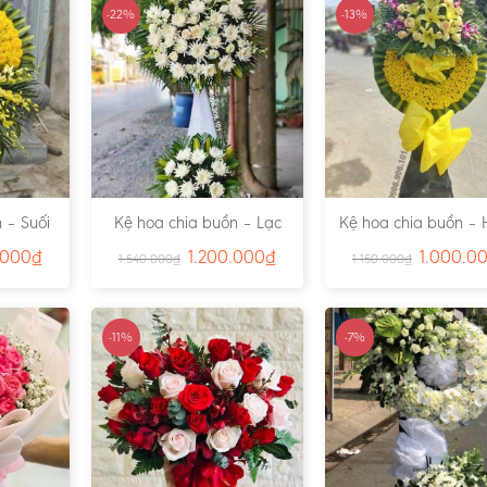
-22%
-13%
 – Suối
Kệ hoa chia buồn – Lạc
Kệ hoa chia buồn – 
791
Viên – Ms:4815
– Ms:4811
.000
₫
1.200.000
₫
1.000.0
1.540.000
₫
1.150.000
₫
-11%
-7%