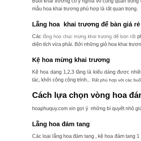
Buổi khai trương có ý nghĩa vô cùng quan trọng 
mẫu hoa khai trương phù hợp là rất quan trọng.
Lẵng hoa khai trương để bàn giá rẻ
lẵng hoa chúc mừng khai trương
để bàn rất
Các
ph
diện tích vừa phải. Bởi những giỏ hoa khai trươ
Kệ hoa mừng khai trương
Kệ hoa dạng 1,2,3 tầng là kiểu dáng được nhi
tác, khởi công công trình..
. Rất phù hợp với các buổ
Cách lựa chọn vòng hoa đá
hoaphuquy.com xin gợi ý những bí quyết nhỏ gi
Lẵng hoa đám tang
Các loại lẵng hoa đám tang , kệ hoa đám tang 1 