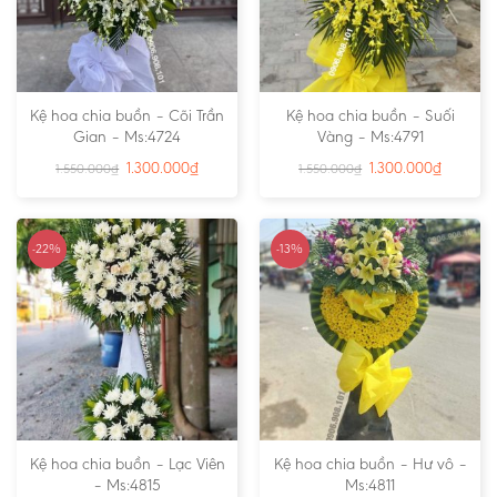
Kệ hoa chia buồn – Cõi Trần
Kệ hoa chia buồn – Suối
Gian – Ms:4724
Vàng – Ms:4791
1.300.000
₫
1.300.000
₫
1.550.000
₫
1.550.000
₫
-22%
-13%
Kệ hoa chia buồn – Lạc Viên
Kệ hoa chia buồn – Hư vô –
– Ms:4815
Ms:4811