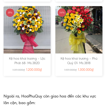
-8%
-14%
Kệ hoa khai trương – Lộc
Kệ hoa khai trương – Phú
Phát 68- Ms:3820
Quý 01- Ms:3818
1.200.000
₫
1.300.000
₫
1.311.000
₫
1.511.000
₫
Ngoài ra, HoaPhuQuy còn giao hoa đến các khu vực
lân cận, bao gồm: