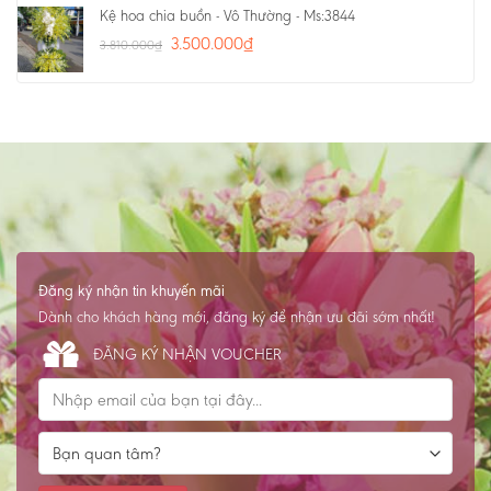
Kệ hoa chia buồn - Vô Thường - Ms:3844
3.500.000
₫
3.810.000
₫
Đăng ký nhận tin khuyến mãi
Dành cho khách hàng mới, đăng ký để nhận ưu đãi sớm nhất!
ĐĂNG KÝ NHẬN VOUCHER