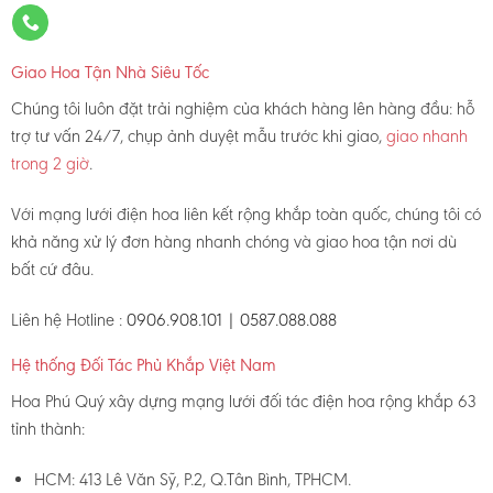
Giao Hoa Tận Nhà Siêu Tốc
Chúng tôi luôn đặt trải nghiệm của khách hàng lên hàng đầu: hỗ
trợ tư vấn 24/7, chụp ảnh duyệt mẫu trước khi giao,
giao nhanh
trong 2 giờ
.
Với mạng lưới điện hoa liên kết rộng khắp toàn quốc, chúng tôi có
khả năng xử lý đơn hàng nhanh chóng và giao hoa tận nơi dù
bất cứ đâu.
Liên hệ Hotline :
0906.908.101 | 0587.088.088
Hệ thống Đối Tác Phủ Khắp Việt Nam
Hoa Phú Quý xây dựng mạng lưới đối tác điện hoa rộng khắp 63
tỉnh thành:
HCM: 413 Lê Văn Sỹ, P.2, Q.Tân Bình, TPHCM.