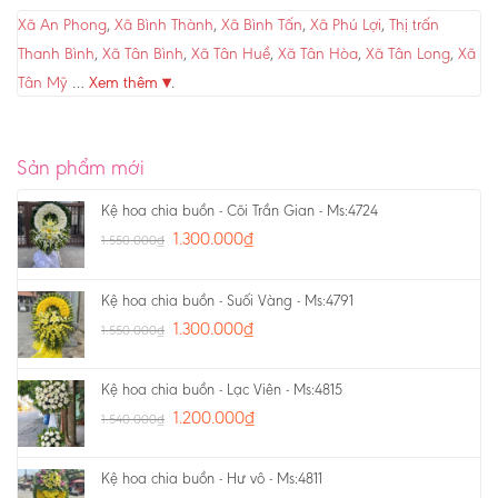
Xã An Phong
,
Xã Bình Thành
,
Xã Bình Tấn
,
Xã Phú Lợi
,
Thị trấn
Thanh Bình
,
Xã Tân Bình
,
Xã Tân Huề
,
Xã Tân Hòa
,
Xã Tân Long
,
Xã
Tân Mỹ
…
Xem thêm ▾
.
Sản phẩm mới
Kệ hoa chia buồn - Cõi Trần Gian - Ms:4724
1.300.000
₫
1.550.000
₫
Kệ hoa chia buồn - Suối Vàng - Ms:4791
1.300.000
₫
1.550.000
₫
Kệ hoa chia buồn - Lạc Viên - Ms:4815
1.200.000
₫
1.540.000
₫
Kệ hoa chia buồn - Hư vô - Ms:4811