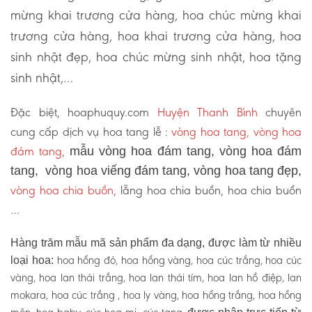
mừng khai trương cửa hàng, hoa chúc mừng khai
trương cửa hàng, hoa khai trương cửa hàng, hoa
sinh nhật đẹp, hoa chúc mừng sinh nhật, hoa tặng
sinh nhật,…
Đặc biệt, hoaphuquy.com
Huyện Thanh Bình
chuyên
cung cấp dịch vụ hoa tang lễ :
vòng hoa tang, vòng hoa
đám tang
,
mẫu vòng hoa đám tang, vòng hoa đám
tang, vòng hoa viếng đám tang, vòng hoa tang đẹp,
vòng hoa chia buồn
, lẵng hoa chia buồn, hoa chia buồn
…
Hàng trăm mẫu mã sản phẩm đa dạng, được làm từ nhiều
hoa hồng đỏ, hoa hồng vàng, hoa cúc trắng, hoa cúc
loại hoa:
vàng, hoa lan thái trắng, hoa lan thái tím, hoa lan hồ điệp, lan
mokara, hoa cúc trắng , hoa ly vàng, hoa hồng trắng, hoa hồng