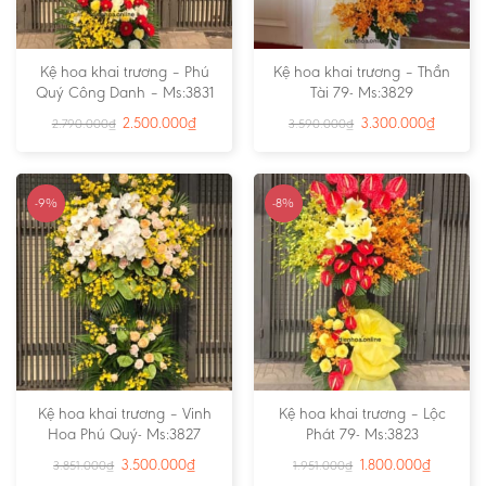
Kệ hoa khai trương – Phú
Kệ hoa khai trương – Thần
Quý Công Danh – Ms:3831
Tài 79- Ms:3829
2.500.000
₫
3.300.000
₫
2.790.000
₫
3.590.000
₫
-9%
-8%
Kệ hoa khai trương – Vinh
Kệ hoa khai trương – Lộc
Hoa Phú Quý- Ms:3827
Phát 79- Ms:3823
3.500.000
₫
1.800.000
₫
3.851.000
₫
1.951.000
₫