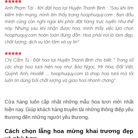
Anh Phạm Tài - KH đặt hoa tại Huyện Thanh Bình :
“Sau khi tìm
kiếm trên mạng, mình tìm thấy trang hoaphuquy.com . Ban đầu
mình cũng còn nghi ngại khi phải đặt hàng trực tuyến như thế
này. Nhưng sau khi nhận được hoa, mình thấy việc lựa chọn
hoaphuquy.com hoàn toàn đúng đắn. Hoa phải nói là làm đẹp,
chất lượng, dịch vụ tận tâm và uy tín"
Chị Cẩm Tú - Đặt hoa tại Huyện Thanh Bình cho biết:
“ Trong số
các shop hoa tươi hiện nay như: Bảo Ngọc, Mr Hoa, Đất Việt,
Quỳnh Anh, Hoa88 .... hoaphuquy.com là shop hoa tươi mà tôi
luôn tin dùng bởi chất lượng và giao hoa nhanh chóng" .
Cửa hàng luôn cập nhật những mẫu hoa tươi mới nhất
hiện nay. Giúp khách hàng truyền tải những thông điệp yêu
thương đến những người yêu thương.
Cách chọn lẵng hoa mừng khai trương đẹp