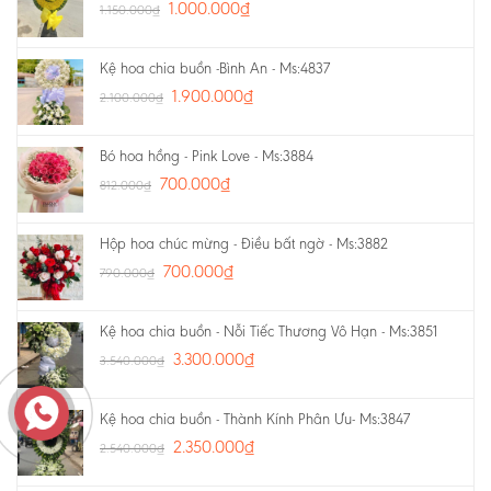
1.000.000
₫
1.150.000
₫
Kệ hoa chia buồn -Bình An - Ms:4837
1.900.000
₫
2.100.000
₫
Bó hoa hồng - Pink Love - Ms:3884
700.000
₫
812.000
₫
Hộp hoa chúc mừng - Điều bất ngờ - Ms:3882
700.000
₫
790.000
₫
Kệ hoa chia buồn - Nỗi Tiếc Thương Vô Hạn - Ms:3851
3.300.000
₫
3.540.000
₫
Kệ hoa chia buồn - Thành Kính Phân Ưu- Ms:3847
2.350.000
₫
2.540.000
₫