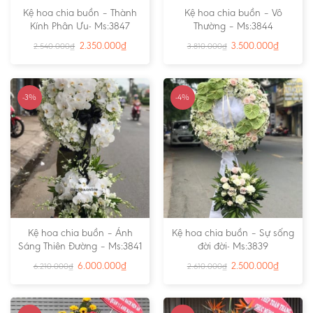
Kệ hoa chia buồn – Thành
Kệ hoa chia buồn – Vô
Kính Phân Ưu- Ms:3847
Thường – Ms:3844
2.350.000
₫
3.500.000
₫
2.540.000
₫
3.810.000
₫
-3%
-4%
Kệ hoa chia buồn – Ánh
Kệ hoa chia buồn – Sự sống
Sáng Thiên Đường – Ms:3841
đời đời- Ms:3839
6.000.000
₫
2.500.000
₫
6.210.000
₫
2.610.000
₫