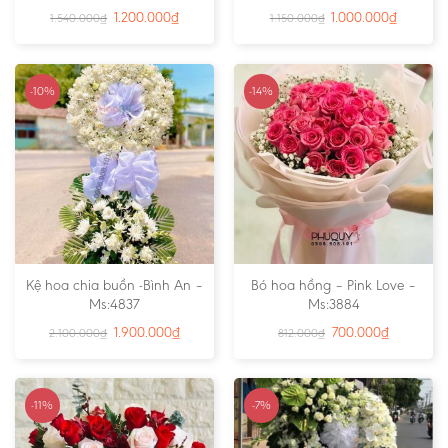
1.200.000
₫
1.000.000
₫
1.540.000
₫
1.150.000
₫
-10%
-14%
Kệ hoa chia buồn -Bình An –
Bó hoa hồng – Pink Love –
Ms:4837
Ms:3884
1.900.000
₫
700.000
₫
2.100.000
₫
812.000
₫
-11%
-7%