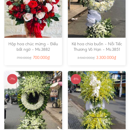
Hộp hoa chúc mừng – Điều
Kệ hoa chia buồn – Nỗi Tiếc
bất ngờ – Ms:3882
Thương Vô Hạn – Ms:3851
700.000
₫
3.300.000
₫
790.000
₫
3.540.000
₫
-7%
-8%