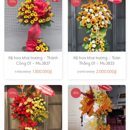
-13%
-13%
Kệ hoa khai trương – Thành
Kệ hoa khai trương – Toàn
Công 01 – Ms:3837
Thắng 01 – Ms:3833
1.500.000
₫
2.000.000
₫
1.730.000
₫
2.290.000
₫
-10%
-8%