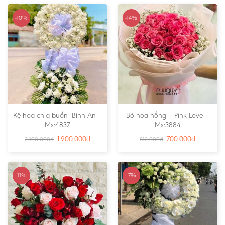
-10%
-14%
Kệ hoa chia buồn -Bình An –
Bó hoa hồng – Pink Love –
Ms:4837
Ms:3884
1.900.000
₫
700.000
₫
2.100.000
₫
812.000
₫
-11%
-7%