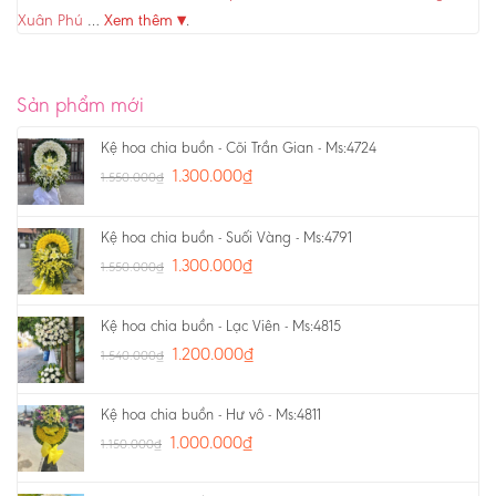
Xuân Phú
…
Xem thêm ▾
.
Sản phẩm mới
Kệ hoa chia buồn - Cõi Trần Gian - Ms:4724
1.300.000
₫
1.550.000
₫
Kệ hoa chia buồn - Suối Vàng - Ms:4791
1.300.000
₫
1.550.000
₫
Kệ hoa chia buồn - Lạc Viên - Ms:4815
1.200.000
₫
1.540.000
₫
Kệ hoa chia buồn - Hư vô - Ms:4811
1.000.000
₫
1.150.000
₫