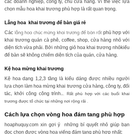
các doanh nghiệp, công ty, chủ cửa hàng. Vì thế việc lựa
chọn mẫu hoa khai trương phù hợp là rất quan trọng.
Lẵng hoa khai trương để bàn giá rẻ
lẵng hoa chúc mừng khai trương
để bàn rất
Các
phù hợp với
khai trương quán cà phê, coffee, shop, cửa hàng nhỏ với
diện tích vừa phải. Bởi những giỏ hoa khai trương nhỏkiểu
để bàn sẽ không chiếm diện tích của quán, cửa hàng.
Kệ hoa mừng khai trương
Kệ hoa dạng 1,2,3 tầng là kiểu dáng được nhiều người
lựa chọn làm hoa mừng khai trương cửa hàng, công ty, đối
tác, khởi công công trình..
. Rất phù hợp với các buổi khai
trương được tổ chức tại những nơi rộng rãi .
Cách lựa chọn vòng hoa đám tang phù hợp
hoaphuquy.com xin gợi ý những bí quyết nhỏ giúp bạn
đọc chọn được vòng hoa viếng đám tang phù hợp nhất: