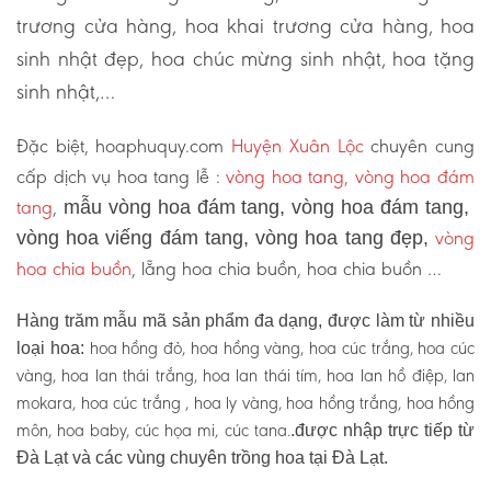
trương cửa hàng, hoa khai trương cửa hàng, hoa
sinh nhật đẹp, hoa chúc mừng sinh nhật, hoa tặng
sinh nhật,…
Đặc biệt, hoaphuquy.com
Huyện Xuân Lộc
chuyên cung
cấp dịch vụ hoa tang lễ :
vòng hoa tang, vòng hoa đám
tang
,
mẫu vòng hoa đám tang, vòng hoa đám tang,
vòng
vòng hoa viếng đám tang, vòng hoa tang đẹp,
hoa chia buồn
, lẵng hoa chia buồn, hoa chia buồn …
Hàng trăm mẫu mã sản phẩm đa dạng, được làm từ nhiều
hoa hồng đỏ, hoa hồng vàng, hoa cúc trắng, hoa cúc
loại hoa:
vàng, hoa lan thái trắng, hoa lan thái tím, hoa lan hồ điệp, lan
mokara, hoa cúc trắng , hoa ly vàng, hoa hồng trắng, hoa hồng
môn, hoa baby, cúc họa mi, cúc tana.
.được nhập trực tiếp từ
Đà Lạt và các vùng chuyên trồng hoa tại Đà Lạt.