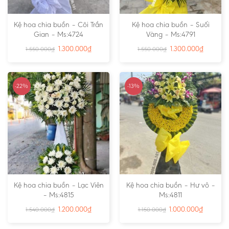
Kệ hoa chia buồn – Cõi Trần
Kệ hoa chia buồn – Suối
Gian – Ms:4724
Vàng – Ms:4791
1.300.000
₫
1.300.000
₫
1.550.000
₫
1.550.000
₫
-22%
-13%
Kệ hoa chia buồn – Lạc Viên
Kệ hoa chia buồn – Hư vô –
– Ms:4815
Ms:4811
1.200.000
₫
1.000.000
₫
1.540.000
₫
1.150.000
₫