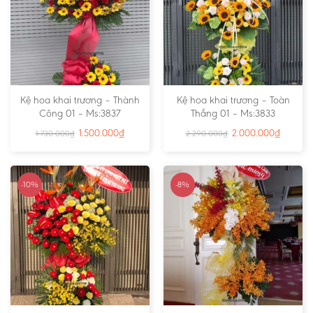
Kệ hoa khai trương – Thành
Kệ hoa khai trương – Toàn
Công 01 – Ms:3837
Thắng 01 – Ms:3833
1.500.000
₫
2.000.000
₫
1.730.000
₫
2.290.000
₫
-10%
-8%