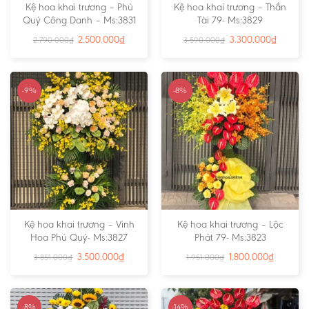
Kệ hoa khai trương – Phú
Kệ hoa khai trương – Thần
Quý Công Danh – Ms:3831
Tài 79- Ms:3829
2.500.000
₫
3.300.000
₫
2.790.000
₫
3.590.000
₫
-9%
-8%
Kệ hoa khai trương – Vinh
Kệ hoa khai trương – Lộc
Hoa Phú Quý- Ms:3827
Phát 79- Ms:3823
3.500.000
₫
1.800.000
₫
3.851.000
₫
1.951.000
₫
-8%
-14%