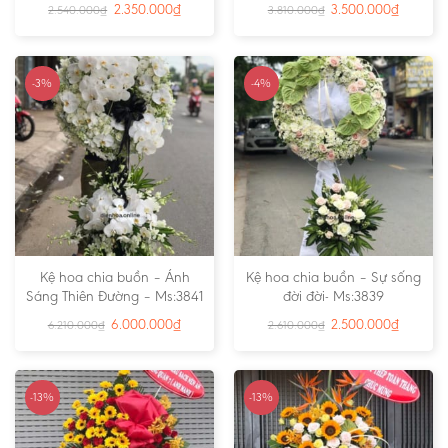
2.350.000
₫
3.500.000
₫
2.540.000
₫
3.810.000
₫
-3%
-4%
Kệ hoa chia buồn – Ánh
Kệ hoa chia buồn – Sự sống
Sáng Thiên Đường – Ms:3841
đời đời- Ms:3839
6.000.000
₫
2.500.000
₫
6.210.000
₫
2.610.000
₫
-13%
-13%