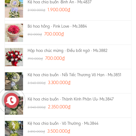
Kệ hoa chia buồn -Bình An - Ms:4837
1.900.000
₫
2.100.000
₫
Bó hoa hồng - Pink Love - Ms:3884
700.000
₫
812.000
₫
Hộp hoa chúc mừng - Điều bất ngờ - Ms:3882
700.000
₫
790.000
₫
Kệ hoa chia buồn - Nỗi Tiếc Thương Vô Hạn - Ms:3851
3.300.000
₫
3.540.000
₫
Kệ hoa chia buồn - Thành Kính Phân Ưu- Ms:3847
2.350.000
₫
2.540.000
₫
Kệ hoa chia buồn - Vô Thường - Ms:3844
3.500.000
₫
3.810.000
₫