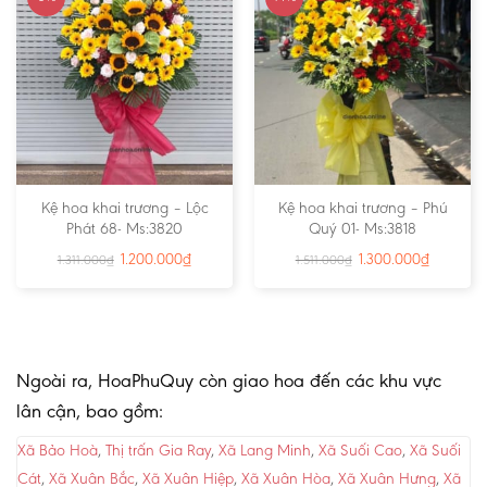
Kệ hoa khai trương – Lộc
Kệ hoa khai trương – Phú
Phát 68- Ms:3820
Quý 01- Ms:3818
1.200.000
₫
1.300.000
₫
1.311.000
₫
1.511.000
₫
Ngoài ra, HoaPhuQuy còn giao hoa đến các khu vực
lân cận, bao gồm:
Xã Bảo Hoà
,
Thị trấn Gia Ray
,
Xã Lang Minh
,
Xã Suối Cao
,
Xã Suối
Cát
,
Xã Xuân Bắc
,
Xã Xuân Hiệp
,
Xã Xuân Hòa
,
Xã Xuân Hưng
,
Xã