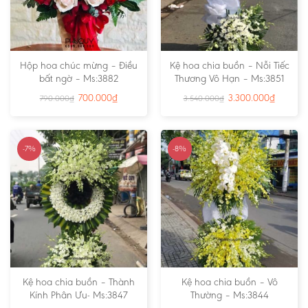
Hộp hoa chúc mừng – Điều
Kệ hoa chia buồn – Nỗi Tiếc
bất ngờ – Ms:3882
Thương Vô Hạn – Ms:3851
700.000
₫
3.300.000
₫
790.000
₫
3.540.000
₫
-7%
-8%
Kệ hoa chia buồn – Thành
Kệ hoa chia buồn – Vô
Kính Phân Ưu- Ms:3847
Thường – Ms:3844