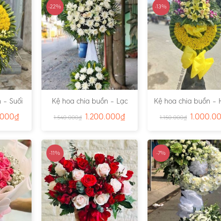
-22%
-13%
 – Suối
Kệ hoa chia buồn – Lạc
Kệ hoa chia buồn – 
791
Viên – Ms:4815
– Ms:4811
.000
₫
1.200.000
₫
1.000.0
1.540.000
₫
1.150.000
₫
-11%
-7%