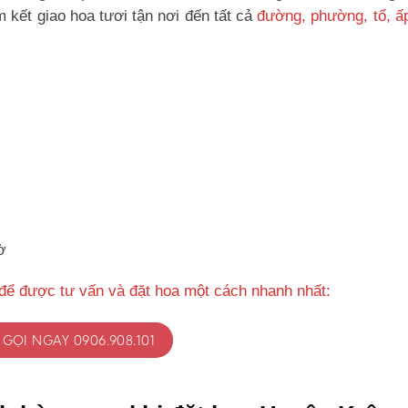
kết giao hoa tươi tận nơi đến tất cả
đường, phường, tổ, ấ
ờ
để được tư vấn và đặt hoa một cách nhanh nhất:
GỌI NGAY 0906.908.101