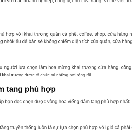
đối với các doanh nghiệp, công ty, chủ cửa hàng. Vì thế việc l
ù hợp với khai trương quán cà phê, coffee, shop, cửa hàng 
ng nhỏkiểu để bàn sẽ không chiếm diện tích của quán, cửa hàng
ều người lựa chọn làm hoa mừng khai trương cửa hàng, công t
i khai trương được tổ chức tại những nơi rộng rãi .
m tang phù hợp
úp bạn đọc chọn được vòng hoa viếng đám tang phù hợp nhất:
tầng truyền thống luôn là sự lựa chọn phù hợp với giá cả phải