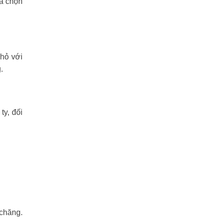
ựa chọn
nhỏ với
.
y, đối
 chăng.