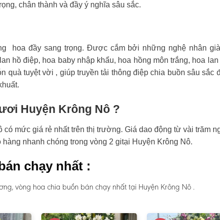
rọng, chân thành và đầy ý nghĩa sâu sắc.
ng hoa đầy sang trọng. Được cắm bởi những nghệ nhân già
an hồ điệp, hoa baby nhập khẩu, hoa hồng môn trắng, hoa lan
n quà tuyệt vời , giúp truyền tải thông điệp chia buồn sâu sắc 
khuất.
 tươi Huyện Krông Nô ?
ó mức giá rẻ nhất trên thị trường. Giá dao động từ vài trăm n
ao hàng nhanh chóng trong vòng 2 gitại Huyện Krông Nô.
bán chạy nhất :
ơng, vòng hoa chia buồn bán chạy nhất tại Huyện Krông Nô .