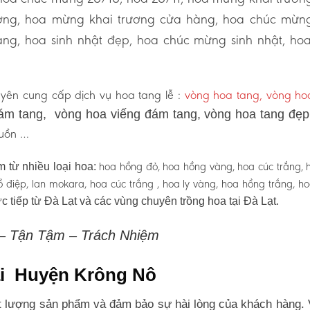
ương, hoa mừng khai trương cửa hàng, hoa chúc mừn
ng, hoa sinh nhật đẹp, hoa chúc mừng sinh nhật, ho
yên cung cấp dịch vụ hoa tang lễ :
vòng hoa tang, vòng h
ám tang, vòng hoa viếng đám tang, vòng hoa tang đẹ
 buồn …
hoa hồng đỏ, hoa hồng vàng, hoa cúc trắng, 
 từ nhiều loại hoa:
 hồ điệp, lan mokara, hoa cúc trắng , hoa ly vàng, hoa hồng trắng, h
c tiếp từ Đà Lạt và các vùng chuyên trồng hoa tại Đà Lạt.
 – Tận Tậm – Trách Nhiệm
tại Huyện Krông Nô
 lượng sản phẩm và đảm bảo sự hài lòng của khách hàng. 