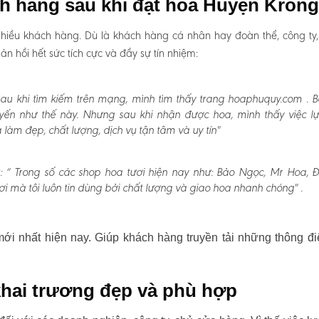
ch hàng sau khi đặt hoa Huyện Krôn
hiều khách hàng. Dù là khách hàng cá nhân hay đoàn thể, công ty
 hồi hết sức tích cực và đầy sự tín nhiệm:
au khi tìm kiếm trên mạng, mình tìm thấy trang hoaphuquy.com . 
uyến như thế này. Nhưng sau khi nhận được hoa, mình thấy việc l
àm đẹp, chất lượng, dịch vụ tận tâm và uy tín"
:
“ Trong số các shop hoa tươi hiện nay như: Bảo Ngọc, Mr Hoa, Đấ
i mà tôi luôn tin dùng bởi chất lượng và giao hoa nhanh chóng" .
i nhất hiện nay. Giúp khách hàng truyền tải những thông đi
hai trương đẹp và phù hợp