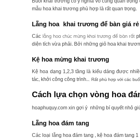
Buổi khai trương có ý nghĩa vô cùng quan trọng 
mẫu hoa khai trương phù hợp là rất quan trọng.
Lẵng hoa khai trương để bàn giá rẻ
lẵng hoa chúc mừng khai trương
để bàn rất
Các
ph
diện tích vừa phải. Bởi những giỏ hoa khai trươ
Kệ hoa mừng khai trương
Kệ hoa dạng 1,2,3 tầng là kiểu dáng được nhi
tác, khởi công công trình..
. Rất phù hợp với các buổ
Cách lựa chọn vòng hoa đá
hoaphuquy.com xin gợi ý những bí quyết nhỏ gi
Lẵng hoa đám tang
Các loại lẵng hoa đám tang , kệ hoa đám tang 1 