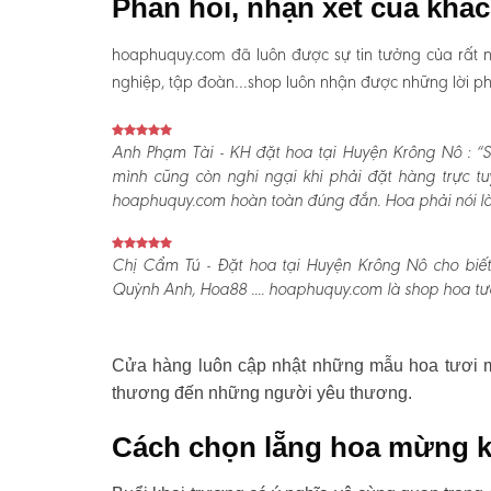
Phản hồi, nhận xét của khá
hoaphuquy.com đã luôn được sự tin tưởng của rất n
nghiệp, tập đoàn…shop luôn nhận được những lời phản
Anh Phạm Tài - KH đặt hoa tại Huyện Krông Nô :
“S
mình cũng còn nghi ngại khi phải đặt hàng trực t
hoaphuquy.com hoàn toàn đúng đắn. Hoa phải nói là l
Chị Cẩm Tú - Đặt hoa tại Huyện Krông Nô cho biết
Quỳnh Anh, Hoa88 .... hoaphuquy.com là shop hoa tươ
Cửa hàng luôn cập nhật những mẫu hoa tươi mớ
thương đến những người yêu thương.
Cách chọn lẵng hoa mừng k