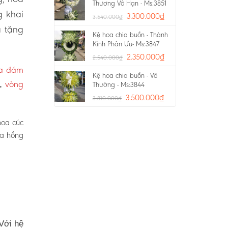
Thương Vô Hạn - Ms:3851
g khai
3.300.000
₫
3.540.000
₫
a tặng
Kệ hoa chia buồn - Thành
Kính Phân Ưu- Ms:3847
2.350.000
₫
2.540.000
₫
oa đám
Kệ hoa chia buồn - Vô
vòng
p,
Thường - Ms:3844
3.500.000
₫
3.810.000
₫
hoa cúc
oa hồng
Với hệ