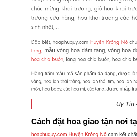
chúc mừng khai trương, giỏ hoa khai tr
trương cửa hàng, hoa khai trương cửa hà
sinh nhật,…
Đặc biệt, hoaphuquy.com
Huyện Krông Nô
chu
tang
,
mẫu vòng hoa đám tang, vòng hoa đ
hoa chia buồn
, lẵng hoa chia buồn, hoa chia
Hàng trăm mẫu mã sản phẩm đa dạng, được làm
vàng, hoa lan thái trắng, hoa lan thái tím, hoa lan
môn, hoa baby, cúc họa mi, cúc tana.
.được nhập trự
Uy Tín
Cách đặt hoa giao tận nơi 
hoaphuquy.com Huyện Krông Nô
cam kết chất