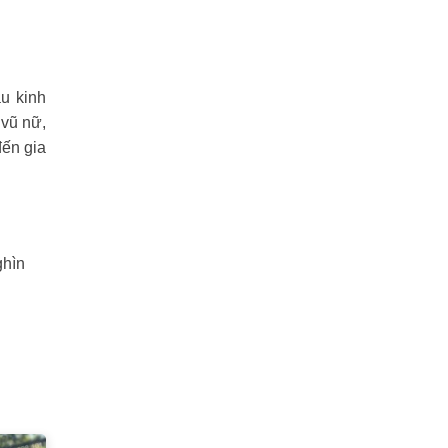
u kinh
 vũ nữ,
đến gia
ghìn