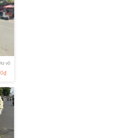
Hư vô
00
₫