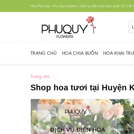
Skip
Hoa Phú Quý - Phu Quy FLowers | Dịch vụ điện hoa toàn quốc số 1 Việ
to
content
TRANG CHỦ
HOA CHIA BUỒN
HOA KHAI TR
Trang chủ
/
Shop hoa tươi tại Huyện