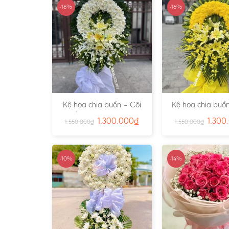
-16%
-16%
Kệ hoa chia buồn – Cõi
Kệ hoa chia buồn
Trần Gian – Ms:4724
Vàng – Ms:4
1.300.000
₫
1.300
1.550.000
₫
1.550.000
₫
-10%
-14%