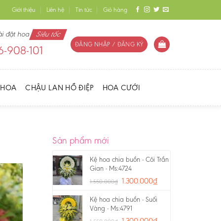
Giới thiệu
Liên hệ
Tin tức
Giỏ hàng
ài đặt hoa
Siêu tốc
ĐĂNG NHẬP / ĐĂNG KÝ
-908-101
 HOA
CHẬU LAN HỒ ĐIỆP
HOA CƯỚI
Sản phẩm mới
Kệ hoa chia buồn - Cõi Trần
Gian - Ms:4724
1.300.000
₫
1.550.000
₫
Kệ hoa chia buồn - Suối
Vàng - Ms:4791
1.300.000
₫