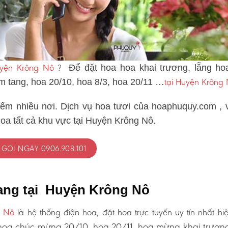
uyện Krông Nô
?
Để đặt hoa hoa khai trương, lẵng ho
tại Huyện Krông
ám tang, hoa 20/10, hoa 8/3, hoa 20/11 …
iếm nhiều nơi. Dịch vụ hoa tươi của hoaphuquy.com , 
hoa tất cả khu vực tại Huyện Krông Nô.
GỌI NGAY 0906.908.101
tang tại Huyện Krông Nô
g Nô
là hệ thống điện hoa, đặt hoa trực tuyến uy tín nhất hi
oa chúc mừng 20/10, hoa 20/11, hoa mừng khai trươn