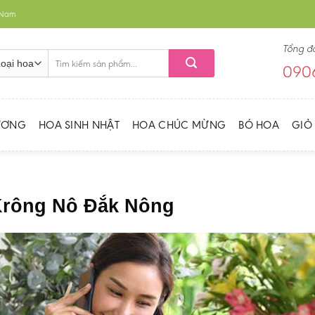
t Nam
Tổng đ
Tìm
0906
kiếm:
ƯƠNG
HOA SINH NHẬT
HOA CHÚC MỪNG
BÓ HOA
GIỎ
 Krông Nô Đắk Nông