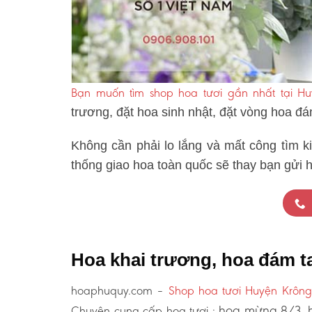
Bạn muốn tìm shop hoa tươi gần nhất tại H
trương, đặt hoa sinh nhật, đặt vòng hoa đ
Không cần phải lo lắng và mất công tìm k
thống giao hoa toàn quốc sẽ thay bạn gửi 
Hoa khai trương, hoa đám 
hoaphuquy.com –
Shop hoa tươi Huyện Krôn
hoa mừng 8/3, h
Chuyên cung cấp hoa tươi :