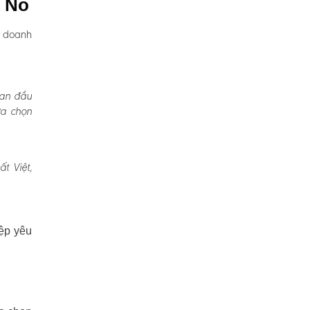
g Nô
, doanh
Ban đầu
ựa chọn
t Việt,
ệp yêu