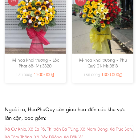
-8%
-14%
Kệ hoa khai trương – Lộc
Kệ hoa khai trương – Phú
Phát 68- Ms:3820
Quý 01- Ms:3818
1.200.000
₫
1.300.000
₫
1.311.000
₫
1.511.000
₫
Ngoài ra, HoaPhuQuy còn giao hoa đến các khu vực
lân cận, bao gồm:
Xã Cư Knia
,
Xã Ea Pô
,
Thị trấn Ea T'Ling
,
Xã Nam Dong
,
Xã Trúc Sơn
,
Xã Tâm Thắng
,
Xã Đắk DRông
,
Xã Đắk Wil