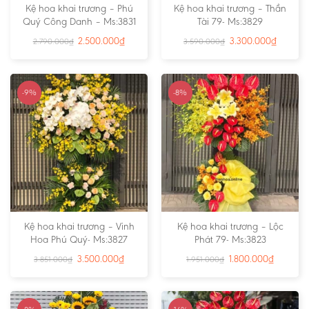
Kệ hoa khai trương – Phú
Kệ hoa khai trương – Thần
Quý Công Danh – Ms:3831
Tài 79- Ms:3829
2.500.000
₫
3.300.000
₫
2.790.000
₫
3.590.000
₫
-9%
-8%
Kệ hoa khai trương – Vinh
Kệ hoa khai trương – Lộc
Hoa Phú Quý- Ms:3827
Phát 79- Ms:3823
3.500.000
₫
1.800.000
₫
3.851.000
₫
1.951.000
₫