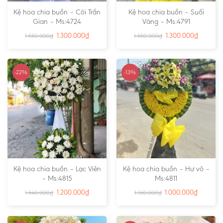
Kệ hoa chia buồn – Cõi Trần
Kệ hoa chia buồn – Suối
Gian – Ms:4724
Vàng – Ms:4791
1.300.000
₫
1.300.000
₫
1.550.000
₫
1.550.000
₫
-22%
-13%
Kệ hoa chia buồn – Lạc Viên
Kệ hoa chia buồn – Hư vô –
– Ms:4815
Ms:4811
1.200.000
₫
1.000.000
₫
1.540.000
₫
1.150.000
₫