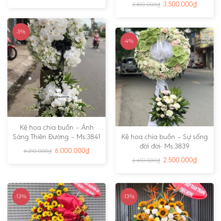
3.500.000
₫
3.810.000
₫
-3%
-4%
Kệ hoa chia buồn – Ánh
Sáng Thiên Đường – Ms:3841
Kệ hoa chia buồn – Sự sống
đời đời- Ms:3839
6.000.000
₫
6.210.000
₫
2.500.000
₫
2.610.000
₫
-13%
-13%