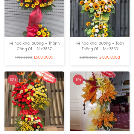
Kệ hoa khai trương – Thành
Kệ hoa khai trương – Toàn
Công 01 – Ms:3837
Thắng 01 – Ms:3833
1.500.000
₫
2.000.000
₫
1.730.000
₫
2.290.000
₫
-10%
-8%