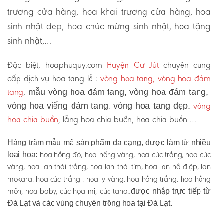
trương cửa hàng, hoa khai trương cửa hàng, hoa
sinh nhật đẹp, hoa chúc mừng sinh nhật, hoa tặng
sinh nhật,…
Đặc biệt, hoaphuquy.com
Huyện Cư Jút
chuyên cung
cấp dịch vụ hoa tang lễ :
vòng hoa tang, vòng hoa đám
tang
,
mẫu vòng hoa đám tang, vòng hoa đám tang,
vòng
vòng hoa viếng đám tang, vòng hoa tang đẹp,
hoa chia buồn
, lẵng hoa chia buồn, hoa chia buồn …
Hàng trăm mẫu mã sản phẩm đa dạng, được làm từ nhiều
hoa hồng đỏ, hoa hồng vàng, hoa cúc trắng, hoa cúc
loại hoa:
vàng, hoa lan thái trắng, hoa lan thái tím, hoa lan hồ điệp, lan
mokara, hoa cúc trắng , hoa ly vàng, hoa hồng trắng, hoa hồng
môn, hoa baby, cúc họa mi, cúc tana.
.được nhập trực tiếp từ
Đà Lạt và các vùng chuyên trồng hoa tại Đà Lạt.