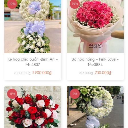
-10%
-14%
Kệ hoa chia buồn -Bình An –
Bó hoa hồng – Pink Love –
Ms:4837
Ms:3884
1.900.000
₫
700.000
₫
2.100.000
₫
812.000
₫
-11%
-7%