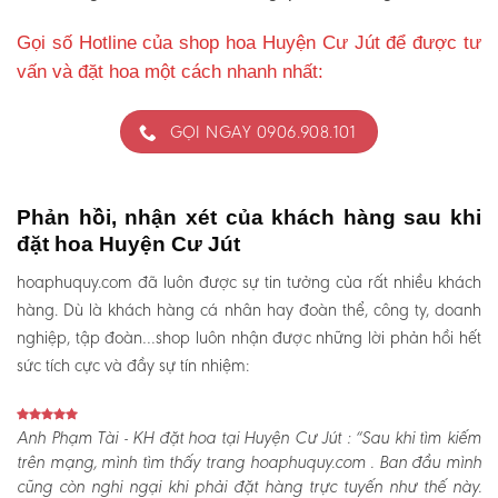
Gọi số Hotline của shop hoa Huyện Cư Jút để được tư
vấn và đặt hoa một cách nhanh nhất:
GỌI NGAY 0906.908.101
Phản hồi, nhận xét của khách hàng sau khi
đặt hoa Huyện Cư Jút
hoaphuquy.com đã luôn được sự tin tưởng của rất nhiều khách
hàng. Dù là khách hàng cá nhân hay đoàn thể, công ty, doanh
nghiệp, tập đoàn…shop luôn nhận được những lời phản hồi hết
sức tích cực và đầy sự tín nhiệm:
Anh Phạm Tài - KH đặt hoa tại Huyện Cư Jút :
“Sau khi tìm kiếm
trên mạng, mình tìm thấy trang hoaphuquy.com . Ban đầu mình
cũng còn nghi ngại khi phải đặt hàng trực tuyến như thế này.