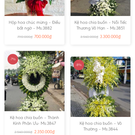
Hộp hoa chúc mừng – Điều
Kệ hoa chia buồn – Nỗi Tiếc
bất ngờ – Ms:3882
Thương Vô Hạn – Ms:3851
700.000
₫
3.300.000
₫
790.000
₫
3.540.000
₫
-7%
-8%
Kệ hoa chia buồn – Thành
Kính Phân Ưu- Ms:3847
Kệ hoa chia buồn – Vô
Thường – Ms:3844
2.350.000
₫
2.540.000
₫