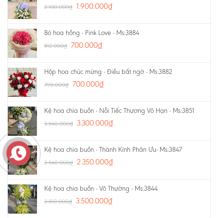
1.900.000
₫
2.100.000
₫
Bó hoa hồng - Pink Love - Ms:3884
700.000
₫
812.000
₫
Hộp hoa chúc mừng - Điều bất ngờ - Ms:3882
700.000
₫
790.000
₫
Kệ hoa chia buồn - Nỗi Tiếc Thương Vô Hạn - Ms:3851
3.300.000
₫
3.540.000
₫
Kệ hoa chia buồn - Thành Kính Phân Ưu- Ms:3847
2.350.000
₫
2.540.000
₫
Kệ hoa chia buồn - Vô Thường - Ms:3844
3.500.000
₫
3.810.000
₫