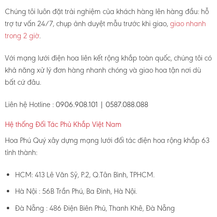
Chúng tôi luôn đặt trải nghiệm của khách hàng lên hàng đầu: hỗ
trợ tư vấn 24/7, chụp ảnh duyệt mẫu trước khi giao,
giao nhanh
trong 2 giờ
.
Với mạng lưới điện hoa liên kết rộng khắp toàn quốc, chúng tôi có
khả năng xử lý đơn hàng nhanh chóng và giao hoa tận nơi dù
bất cứ đâu.
Liên hệ Hotline :
0906.908.101 | 0587.088.088
Hệ thống Đối Tác Phủ Khắp Việt Nam
Hoa Phú Quý xây dựng mạng lưới đối tác điện hoa rộng khắp 63
tỉnh thành:
HCM: 413 Lê Văn Sỹ, P.2, Q.Tân Bình, TPHCM.
Hà Nội : 56B Trần Phú, Ba Đình, Hà Nội.
Đà Nẵng : 486 Điện Biên Phủ, Thanh Khê, Đà Nẵng