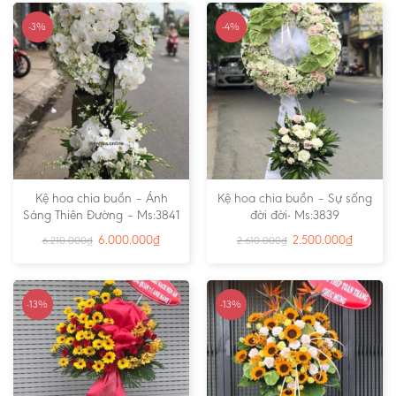
-3%
-4%
Kệ hoa chia buồn – Ánh
Kệ hoa chia buồn – Sự sống
Sáng Thiên Đường – Ms:3841
đời đời- Ms:3839
6.000.000
₫
2.500.000
₫
6.210.000
₫
2.610.000
₫
-13%
-13%