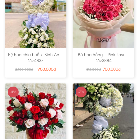
Kệ hoa chia buồn -Bình An –
Bó hoa hồng – Pink Love –
Ms:4837
Ms:3884
1.900.000
₫
700.000
₫
2.100.000
₫
812.000
₫
-11%
-7%