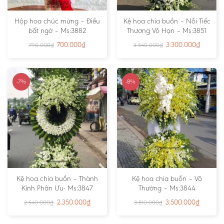
Hộp hoa chúc mừng – Điều
Kệ hoa chia buồn – Nỗi Tiếc
bất ngờ – Ms:3882
Thương Vô Hạn – Ms:3851
700.000
₫
3.300.000
₫
790.000
₫
3.540.000
₫
-7%
-8%
Kệ hoa chia buồn – Thành
Kệ hoa chia buồn – Vô
Kính Phân Ưu- Ms:3847
Thường – Ms:3844
2.350.000
₫
3.500.000
₫
2.540.000
₫
3.810.000
₫