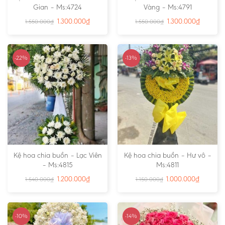
Gian – Ms:4724
Vàng – Ms:4791
1.300.000
₫
1.300.000
₫
1.550.000
₫
1.550.000
₫
-22%
-13%
Kệ hoa chia buồn – Lạc Viên
Kệ hoa chia buồn – Hư vô –
– Ms:4815
Ms:4811
1.200.000
₫
1.000.000
₫
1.540.000
₫
1.150.000
₫
-10%
-14%