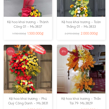
Kệ hoa khai trương – Thành
Kệ hoa khai trương – Toàn
Công 01 – Ms:3837
Thắng 01 – Ms:3833
1.500.000
₫
2.000.000
₫
1.730.000
₫
2.290.000
₫
-10%
-8%
Kệ hoa khai trương – Phú
Kệ hoa khai trương – Thần
Quý Công Danh – Ms:3831
Tài 79- Ms:3829