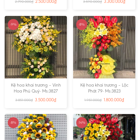
2.500.000
₫
3.300.000
₫
2.790.000
₫
3.590.000
₫
-9%
-8%
Kệ hoa khai trương – Vinh
Kệ hoa khai trương – Lộc
Hoa Phú Quý- Ms:3827
Phát 79- Ms:3823
3.500.000
₫
1.800.000
₫
3.851.000
₫
1.951.000
₫
-8%
-14%