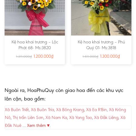
Kệ hoa khai trương – Lộc
Kệ hoa khai trương – Phú
Phát 68- Ms:3820
Quý 01- Ms:3818
1.200.000
₫
1.300.000
₫
1.311.000
₫
1.511.000
₫
Ngoài ra, HoaPhuQuy còn giao hoa đến các khu vực
lân cận, bao gồm:
Xã Buôn Triết
,
Xã Buôn Tría
,
Xã Bông Krang
,
Xã Ea R'Bin
,
Xã Krông
Nô
,
Thị trấn Liên Sơn
,
Xã Nam Ka
,
Xã Yang Tao
,
Xã Đắk Liêng
,
Xã
Đắk Nuê
…
Xem thêm ▾
.