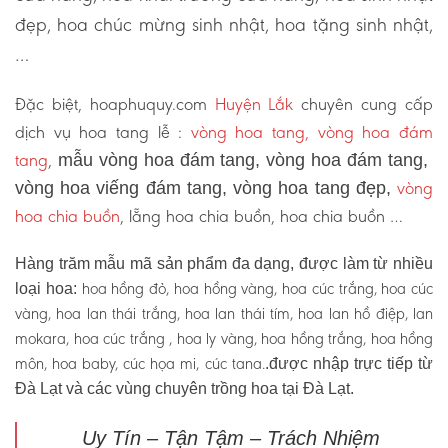
đẹp, hoa chúc mừng sinh nhật, hoa tặng sinh nhật,
…
Đặc biệt, hoaphuquy.com
Huyện Lắk
chuyên cung cấp
dịch vụ hoa tang lễ :
vòng hoa tang, vòng hoa đám
tang
,
mẫu vòng hoa đám tang, vòng hoa đám tang,
vòng
vòng hoa viếng đám tang, vòng hoa tang đẹp,
hoa chia buồn
, lẵng hoa chia buồn, hoa chia buồn …
Hàng trăm mẫu mã sản phẩm đa dạng, được làm từ nhiều
hoa hồng đỏ, hoa hồng vàng, hoa cúc trắng, hoa cúc
loại hoa:
vàng, hoa lan thái trắng, hoa lan thái tím, hoa lan hồ điệp, lan
mokara, hoa cúc trắng , hoa ly vàng, hoa hồng trắng, hoa hồng
môn, hoa baby, cúc họa mi, cúc tana.
.được nhập trực tiếp từ
Đà Lạt và các vùng chuyên trồng hoa tại Đà Lạt.
Uy Tín – Tận Tậm – Trách Nhiệm