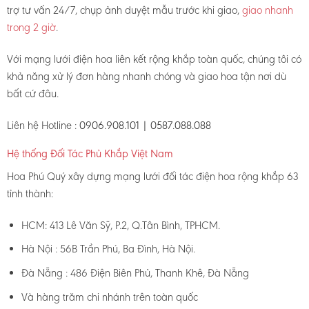
trợ tư vấn 24/7, chụp ảnh duyệt mẫu trước khi giao,
giao nhanh
trong 2 giờ
.
Với mạng lưới điện hoa liên kết rộng khắp toàn quốc, chúng tôi có
khả năng xử lý đơn hàng nhanh chóng và giao hoa tận nơi dù
bất cứ đâu.
Liên hệ Hotline :
0906.908.101 | 0587.088.088
Hệ thống Đối Tác Phủ Khắp Việt Nam
Hoa Phú Quý xây dựng mạng lưới đối tác điện hoa rộng khắp 63
tỉnh thành:
HCM: 413 Lê Văn Sỹ, P.2, Q.Tân Bình, TPHCM.
Hà Nội : 56B Trần Phú, Ba Đình, Hà Nội.
Đà Nẵng : 486 Điện Biên Phủ, Thanh Khê, Đà Nẵng
Và hàng trăm chi nhánh trên toàn quốc