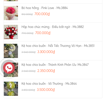
Bó hoa hồng - Pink Love - Ms:3884
700.000
₫
812.000
₫
Hộp hoa chúc mừng - Điều bất ngờ - Ms:3882
700.000
₫
790.000
₫
Kệ hoa chia buồn - Nỗi Tiếc Thương Vô Hạn - Ms:3851
3.300.000
₫
3.540.000
₫
Kệ hoa chia buồn - Thành Kính Phân Ưu- Ms:3847
2.350.000
₫
2.540.000
₫
Kệ hoa chia buồn - Vô Thường - Ms:3844
3.500.000
₫
3.810.000
₫