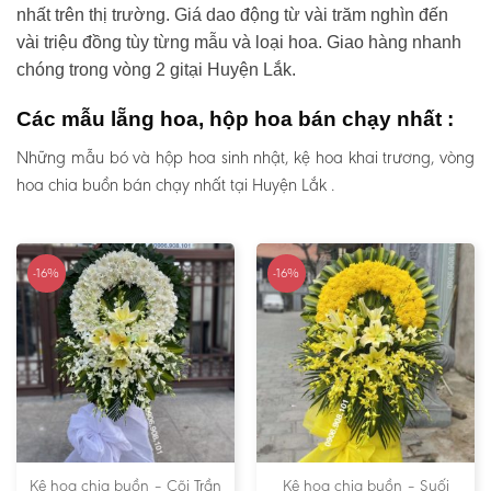
nhất trên thị trường. Giá dao động từ vài trăm nghìn đến
vài triệu đồng tùy từng mẫu và loại hoa. Giao hàng nhanh
chóng trong vòng 2 gitại Huyện Lắk.
Các mẫu lẵng hoa, hộp hoa bán chạy nhất :
Những mẫu bó và hộp hoa sinh nhật, kệ hoa khai trương, vòng
hoa chia buồn bán chạy nhất tại Huyện Lắk .
-16%
-16%
Kệ hoa chia buồn – Cõi Trần
Kệ hoa chia buồn – Suối