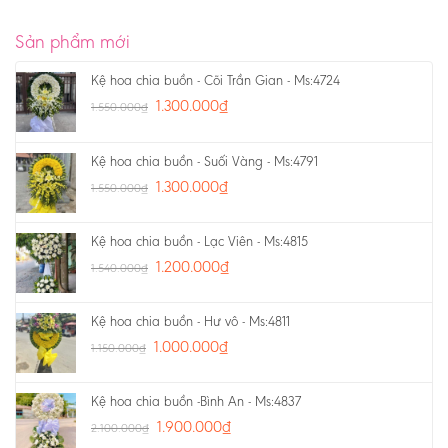
Sản phẩm mới
Kệ hoa chia buồn - Cõi Trần Gian - Ms:4724
1.300.000
₫
1.550.000
₫
Kệ hoa chia buồn - Suối Vàng - Ms:4791
1.300.000
₫
1.550.000
₫
Kệ hoa chia buồn - Lạc Viên - Ms:4815
1.200.000
₫
1.540.000
₫
Kệ hoa chia buồn - Hư vô - Ms:4811
1.000.000
₫
1.150.000
₫
Kệ hoa chia buồn -Bình An - Ms:4837
1.900.000
₫
2.100.000
₫